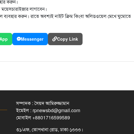
যবহার করুন।
বকে ময়েসচারাইজার লাগাবেন।
ল ব্যবহার করুন। রাতে অবশ্যই নাইট ক্রিম কিংবা অলিভওয়েল মেখে ঘুমোতে
App
Messenger
Copy Link
সম্পাদক : সৈয়দ আমিরুজ্জামান
ইমেইল : rpnewsbd@gmail.com
মোবাইল +8801716599589
৩১/এফ, তোপখানা রোড, ঢাকা-১০০০।