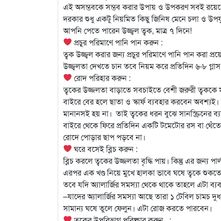
এই অসম্ভবকে সম্ভব করার উপায় ও উপকরণ সবই রয়েছে
দরকার শুধু একটু নিয়মিত কিছু জিনিষ মেনে চলা ও উপ
আপনি পেতে পারেন উজ্জ্বল ত্বক, মাত্র ৭ দিনে!
প্রচুর পরিমাণে পানি পান করুন :
ত্বক উজ্জ্বল করার জন্য প্রচুর পরিমাণে পানি পান করা প
উজ্জ্বলতা দেখতে চান তবে নিয়ম করে প্রতিদিন ৬-৮ গ্লা
রোদ পরিহার করুন :
ত্বকের উজ্জলতা বাড়াতে সবচাইতে বেশী জরুরী ত্বককে স
বাইরে বের হলে ছাতা ও স্কার্ফ ব্যবহার করবেন অবশ্যই
মানানসই হয় না। তাই ত্বকের ধরন বুঝে সানস্ক্রিনের ব
বাইরে থেকে ফিরে প্রতিদিন একটি টমেটোর রস বা থেঁতো
রোদে পোড়ার ছাপ পড়বে না।
ঘরে বসেই ব্লিচ করুন :
ব্লিচ করলে ত্বকের উজ্জলতা বৃদ্ধি পায়। কিন্তু এর জন্য
এরপর এক খণ্ড নিয়ে মুখে হালকা ভাবে ঘষে ত্বকে শুকত
তবে যদি অ্যালার্জির সমস্যা থেকে থাকে তাহলে এটা ব্
–যাদের অ্যালার্জির সমস্যা আছে তারা ১ টেবিল চামচ দু
সামান্য ঘষে তুলে ফেলুন। এটা রোজ করতে পারবেন।
ত্বকের উপরিভাগ পরিষ্কার করুন :