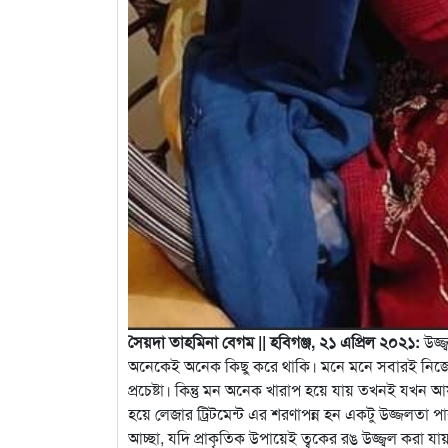
সৈয়দা তাহমিনা বেগম || হবিগঞ্জ, ২১ এপ্রিল ২০২১:
উজ্জ
অনেকেই অনেক কিছু করে থাকি। মনে মনে সবারই নিজের
প্রচেষ্টা। কিন্তু মন অনেক খারাপ হয়ে যায় তখনই যখ
হয়ে লেজার ট্রিটমেন্ট এর শরণাপন্ন হন একটু উজ্জলতা 
আচ্ছা, যদি প্রাকৃতিক উপায়েই ত্বকের রঙ উজ্জ্বল করা যায়