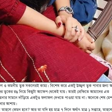
্বল ও কমনীয় ত্বক সকলেরই কাম্য। বিশেষ করে একটু উজ্জ্বল ত্বক পাবার জন্য
 ত্বকের রঙ নিয়ে কিছুটা আক্ষেপ থেকেই যায়। তারই
প্রেক্ষিতে আমাদের এত
ন আয়নার সামনে দাঁড়িয়ে একটুও ফলাফল দেখতে পাওয়া যায় না। অনেকে শেষ মেশ 
পাবার আশায়।
 তাহলে কেমন হবে? আর তা যদি হয় মাত্র ৭ দিনে অর্থাৎ মাত্র ১ সপ্তাহে, তাহলে? 