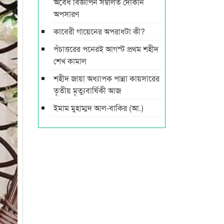
অবৈধ বিজ্ঞাপন সম্বলিত দোকান
অপসারণ
কাবেরী গায়েনের অপরাধটা কী?
পঁচাত্তরের পনেরই আগস্ট প্রথম শহীদ
শেখ কামাল
শহীদ জায়া অধ্যাপক পান্না কায়সারের
তৃতীয় মৃত্যুবার্ষিকী আজ
ইমাম মুহাম্মদ আল-বাকির (আ.)