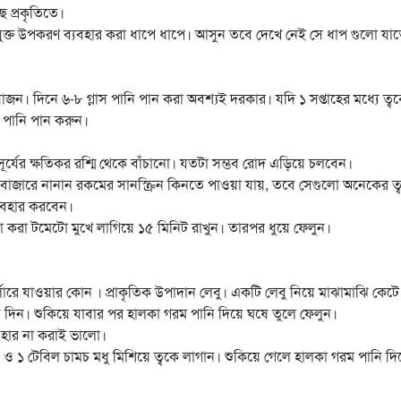
 প্রকৃতিতে।
যুক্ত উপকরণ ব্যবহার করা ধাপে ধাপে। আসুন তবে দেখে নেই সে ধাপ গুলো যা
্রয়োজন। দিনে ৬-৮ গ্লাস পানি পান করা অবশ্যই দরকার। যদি ১ সপ্তাহের মধ্যে ত্ব
স পানি পান করুন।
ূর্যের ক্ষতিকর রশ্মি থেকে বাঁচানো। যতটা সম্ভব রোদ এড়িয়ে চলবেন।
। বাজারে নানান রকমের সানস্ক্রিন কিনতে পাওয়া যায়, তবে সেগুলো অনেকের ত
্যবহার করবেন।
 করা টমেটো মুখে লাগিয়ে ১৫ মিনিট রাখুন। তারপর ধুয়ে ফেলুন।
 পার্লারে যাওয়ার কোন । প্রাকৃতিক উপাদান লেবু। একটি লেবু নিয়ে মাঝামাঝি কেট
ে দিন। শুকিয়ে যাবার পর হালকা গরম পানি দিয়ে ঘষে তুলে ফেলুন।
যবহার না করাই ভালো।
ধ ও ১ টেবিল চামচ মধু মিশিয়ে ত্বকে লাগান। শুকিয়ে গেলে হালকা গরম পানি দি