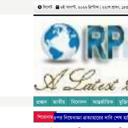
সিলেট
৬ই আগস্ট, ২০২৬ খ্রিস্টাব্দ | ২২শে শ্রাবণ, ১৪৩৩
প্রচ্ছদ
জাতীয়
বিনোদন
আন্তর্জাতিক
মুক্তি
আওয়ামী লীগের ওপর নিষেধাজ্ঞা প্রত্যাহারের দাবি শেখ হাসিনার, ডিসেম
শিরোনাম
স্বামীর সম্পত্তিতে অধিকার চান বিধবা রহিমা
আজ বিশ্ব স্কাউট স্