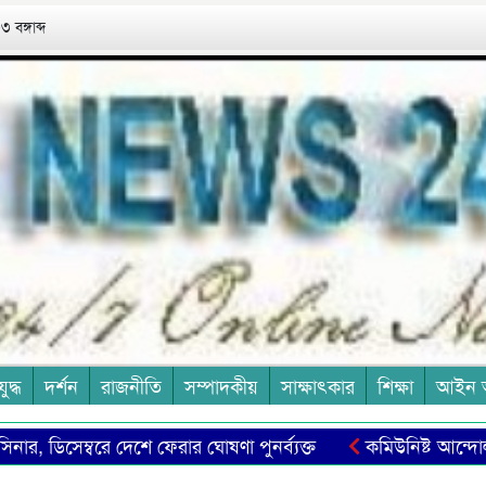
 বঙ্গাব্দ
যুদ্ধ
দর্শন
রাজনীতি
সম্পাদকীয়
সাক্ষাৎকার
শিক্ষা
আইন 
্বরে দেশে ফেরার ঘোষণা পুনর্ব্যক্ত
কমিউনিষ্ট আন্দোলনের কিংব
কার্ফ ডে: ঐক্য, নেতৃত্ব ও সেবার প্রতীক
বিচারপতি সৈয়দ এ বি মাহ