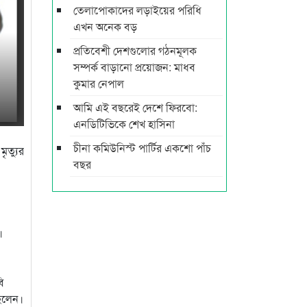
তেলাপোকাদের লড়াইয়ের পরিধি
এখন অনেক বড়
প্রতিবেশী দেশগুলোর গঠনমূলক
সম্পর্ক বাড়ানো প্রয়োজন: মাধব
কুমার নেপাল
আমি এই বছরেই দেশে ফিরবো:
এনডিটিভিকে শেখ হাসিনা
চীনা কমিউনিস্ট পার্টির একশো পাঁচ
ৃত্যুর
বছর
।
বি
ছিলেন।