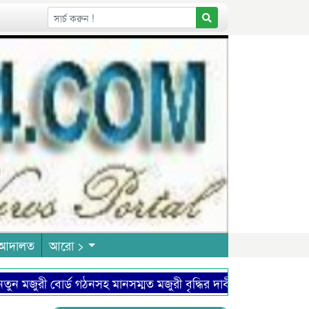
আদালত
আরো >
ুরী বোর্ড গঠনসহ মানসম্মত মজুরী বৃদ্ধির দাবী চা শ্রমিক ইউনিয়নের