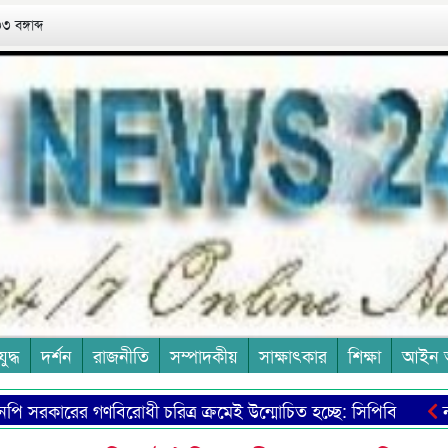
 বঙ্গাব্দ
যুদ্ধ
দর্শন
রাজনীতি
সম্পাদকীয়
সাক্ষাৎকার
শিক্ষা
আইন 
ারের গণবিরোধী চরিত্র ক্রমেই উন্মোচিত হচ্ছে: সিপিবি
নতুন মজ