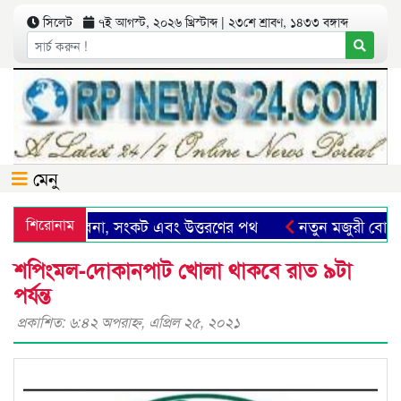
সিলেট
৭ই আগস্ট, ২০২৬ খ্রিস্টাব্দ | ২৩শে শ্রাবণ, ১৪৩৩ বঙ্গাব্দ
মেনু
িলেট: সম্ভাবনা, সংকট এবং উত্তরণের পথ
শিরোনাম
নতুন মজুরী বোর্ড গ
শপিংমল-দোকানপাট খোলা থাকবে রাত ৯টা
পর্যন্ত
প্রকাশিত: ৬:৪২ অপরাহ্ণ, এপ্রিল ২৫, ২০২১