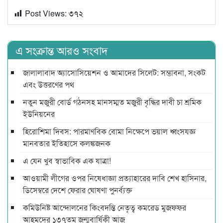
Post Views:
৩৭২
এ সংক্রান্ত আরও সংবাদ
জালালাবাদ অ্যাসোসিয়েশন ও আমাদের সিলেট: সম্ভাবনা, সংকট
এবং উত্তরণের পথ
নতুন মজুরী বোর্ড গঠনসহ মানসম্মত মজুরী বৃদ্ধির দাবী চা শ্রমিক
ইউনিয়নের
হিরোশিমা দিবস: পারমাণবিক বোমা নিক্ষেপে ভয়াল ধ্বংসযজ্ঞ
মানবতার ইতিহাসে কলঙ্কজনক
এ যেন খুব স্বাভাবিক এক যাত্রা!
আওয়ামী লীগের ওপর নিষেধাজ্ঞা প্রত্যাহারের দাবি শেখ হাসিনার,
ডিসেম্বরে দেশে ফেরার ঘোষণা পুনর্ব্যক্ত
কমিউনিষ্ট আন্দোলনের কিংবদন্তি নেতৃত্ব কমরেড মুজফ্ফর
আহমদের ১৩৭তম জন্মবার্ষিকী আজ