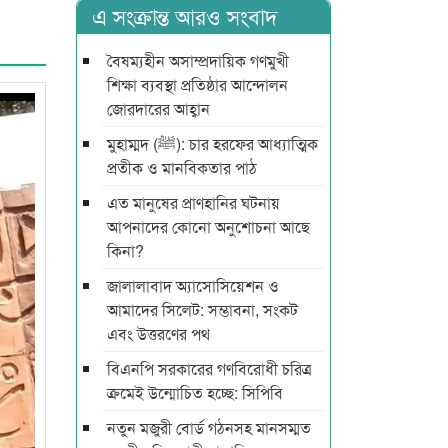
এ সংক্রান্ত আরও সংবাদ
বৈষম্যহীন অসাম্প্রদায়িক গণমুখী
শিক্ষা ব্যবস্থা প্রতিষ্ঠার আন্দোলন
জোরদারের আহ্বান
মুহাম্মদ (ﷺ): চার হরফের আধ্যাত্মিক
প্রতীক ও মানবিকতার পাঠ
এত মানুষের প্রাণহানির ঘটনায়
আপনাদের কোনো অনুশোচনা আছে
কিনা?
জালালাবাদ অ্যাসোসিয়েশন ও
আমাদের সিলেট: সম্ভাবনা, সংকট
এবং উত্তরণের পথ
বিএনপি সরকারের গণবিরোধী চরিত্র
ক্রমেই উন্মোচিত হচ্ছে: সিপিবি
নতুন মজুরী বোর্ড গঠনসহ মানসম্মত