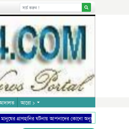
আদালত
আরো >
র প্রাণহানির ঘটনায় আপনাদের কোনো অনুশোচনা আছে কিনা?
ধন
সত্য উদ্ঘাটন ও জবাবদিহিতাই সাংবাদিকতার মূল শক্তি