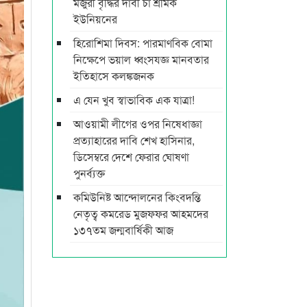
মজুরী বৃদ্ধির দাবী চা শ্রমিক
ইউনিয়নের
হিরোশিমা দিবস: পারমাণবিক বোমা
নিক্ষেপে ভয়াল ধ্বংসযজ্ঞ মানবতার
ইতিহাসে কলঙ্কজনক
এ যেন খুব স্বাভাবিক এক যাত্রা!
আওয়ামী লীগের ওপর নিষেধাজ্ঞা
প্রত্যাহারের দাবি শেখ হাসিনার,
ডিসেম্বরে দেশে ফেরার ঘোষণা
পুনর্ব্যক্ত
কমিউনিষ্ট আন্দোলনের কিংবদন্তি
নেতৃত্ব কমরেড মুজফ্ফর আহমদের
১৩৭তম জন্মবার্ষিকী আজ