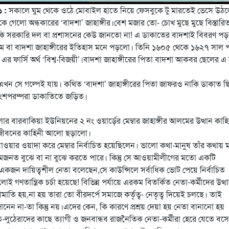
১ :
সকালে ঘুম থেকে ওঠে মোবাইল হাতে নিয়ে ফেসবুকে টু মারতেই ভেসে উঠ
 গেলো অন্ধকারের ‘বাদশা’ জাহাঙ্গীর।বেশ মজার তো- চোখ মুছে মুছে
বিস্তার
ি সরকারি দল বা প্রশাসনের কেউ জানতো না! এ ডাকাতের বাদশাই বিবরণ প
দ সেলিম বা বাদশা জাহাঙ্গীরের ইতিহাস মনে পড়লো। তিনি ১৬০৫ থেকে ১৬২৭ সাল পর্
 এর ফার্সি অর্থ ‘বিশ্ব-বিজয়ী’।বাদশা জাহাঙ্গীরের পিতা বাদশা আকবর ছেলের এ
খন সে গল্পেই যায়। কথিত ‘বাদশা’ জাহাঙ্গীরের পিতা জাফরও নাকি ডাকাত ছ
ংশপরম্পরা ডাকাতিতে জড়িত।
র বারবাকিয়া ইউনিয়নের ২ নং ওয়ার্ড়ের মেম্বার জাহাঙ্গীর আলমের উত্থান কাহি
ার জীবনের কাহিনী আলো ছড়ালো।
যাওয়ার ওয়াদা করে মেম্বার নির্বাচিত হয়েছিলেন। ভালো কথা-মানুষ তাঁর কথায় 
মজনত বুঝে বা না বুঝে করতে পারে। কিন্তু সে আওয়ামীলীগের মতো একটি
ন দায়িত্বশীল নেতা বলেছেন,সে কাউন্সিলে সর্বাধিক ভোট পেয়ে নির্বাচিত
তান্ত্রিক চর্চা হয়েছে! বিভিন্ন পর্যায়ে এরকম বিতর্কিত নেতা-কর্মীদের উত্থ
 হয়,না হয় তারা তো বীরদর্পে সমাজে কর্তৃত্ব- নেতৃত্ব দিয়েই চলছে। তাই
নেন না-তা কিন্তু নয়।এদের কেন, কি কারণে প্রশ্রয় দেয়া হয় নেতা বানানো হয়
লুঠেরাদের কাছে ত্যাগী ও জনবান্ধব রাজনৈতিক নেতা-কর্মীরা হেরে যেতে বস