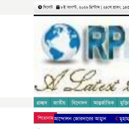
সিলেট
৮ই আগস্ট, ২০২৬ খ্রিস্টাব্দ | ২৪শে শ্রাবণ, ১৪৩৩
প্রচ্ছদ
জাতীয়
বিনোদন
আন্তর্জাতিক
মুক্তি
শিক্ষা ব্যবস্থা প্রতিষ্ঠার আন্দোলন জোরদারের আহ্বান
শিরোনাম
াদেশকে যুক্ত না করার আহ্বান ওয়ার্কার্স পার্টির
বোন দিবস আ