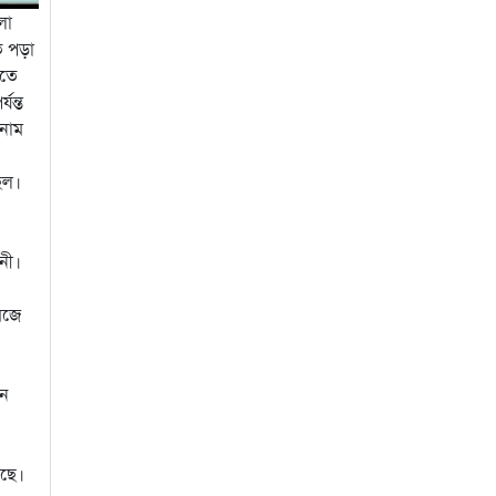
লো
িত পড়া
ড়তে
যন্ত
 নাম
িল।
নী।
মজে
ান
েছে।