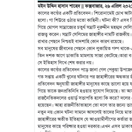
মইন উদ্দিন হাসান শাহেদ || কক্সবাজার, ২৬ এপ্রিল ২০২
কালের কন্ঠের একটি প্রতিবেদন। শিরোনামেই চোখ আটকে
হলো। গা শিউরে ওঠার মতো কাহিনী। ঘটনা কী? এসব ক
গিয়ে মোগল সাম্রাজ্যের চতুর্থ সম্রাট নুরুদ্দীন মহম্ম
রাজত্ব করেন। সম্রাট সেলিমের জাহাঙ্গীর নামটি রাজকীয়।
রাখার পেছনে নিশ্চয়ই বাদশাহি কোন কারণ রয়েছে।
সব মানুষের জীবনের পেছনে কোন লুকায়িত গল্প থাকে-এ
তিন দশক আগে ডাকাতি মামলায় সাজা কেটেছে।তারা ব
সে ইতিহাস লিখে শেষ করার নয়।
কালের কন্ঠের প্রতিবেদন পড়ে জানা গেল পেকুয়া উপজেলা
গত সপ্তায় একটি খুনের ঘটনার পর জাহাঙ্গীরের অন্ধক
প্রতিবেদন অনুযায়ী জাহাঙ্গীর মানুষের কাছে ভালো হয়ে 
গিয়ে তাকে জনপ্রতিনিধি হওয়ার সুযোগ দিয়েছে। তা আ
রাজনৈতিকদলের ওয়ার্ড় সভাপতি হলো কি করে? দলের একজ
হয়েছেন। আহা রাজনীতি!তাহলে তো দলে তার জন্যে ভালোই গণ
নতুন নয়।কোন ঘটনা সামনে আসলেই তাদের নিয়ে মাতামাতি
জাহাঙ্গীরের অতীত ইতিহাস যে আওয়ামীলীগের কর্তারা জা
মানু্ষের কাছে পরিষ্কার হওয়া দরকার।এখন এসব ডাকাত-