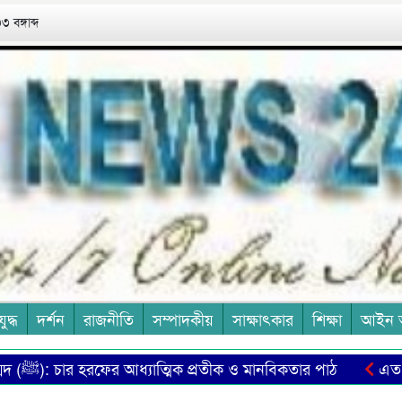
 বঙ্গাব্দ
যুদ্ধ
দর্শন
রাজনীতি
সম্পাদকীয়
সাক্ষাৎকার
শিক্ষা
আইন 
মুহাম্মদ (ﷺ): চার হরফের আধ্যাত্মিক প্রতীক ও মানবিকতার পাঠ
এত মানুষে
জ
চা শ্রমিক ইউনিয়নের দ্রুত নির্বাচন দাবিতে সমাবেশ ও মানববন্