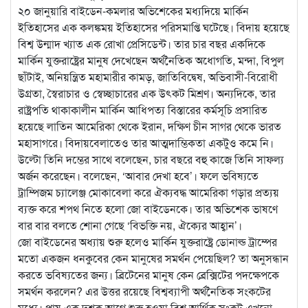
২০ জানুয়ারি বাইডেন-কমলার অভিশেকের মধ্যদিয়ে মার্কিন
ইতিহাসের এক কলঙ্কময় ইতিহাসের পরিসমাপ্তি ঘটেছে। বিদায় হয়েছে
বিশ্ব উন্মাদ খ্যাত এক রোখা প্রেসিডেন্ট। তার চার বছর একদিকে
মার্কিন যুক্তরাষ্ট্রের মানুষ দেখেছেন অর্থনৈতিক অধোগতি, মন্দা, বিপুল
ছাঁটাই, অনিয়ন্ত্রিত মহামারীর কামড়, জাতিবিদ্বেষ, অভিবাসী-বিরোধী
উগ্রতা, স্বৈরাচার ও স্বেচ্ছাচারের এক উৎকট মিশ্রণ। অন্যদিকে, তার
রাষ্ট্রপতি থাকাকালীন মার্কিন আধিপত্য বিস্তারের কর্মসূচি প্রসারিত
হয়েছে লাতিন আমেরিকা থেকে ইরান, দক্ষিণ চীন সাগর থেকে ভারত
মহাসাগরে। বিদায়বেলাতেও তার আত্মদাম্ভিকতা একটুও কমে নি।
উল্টো তিনি দম্ভের সাথে বলেছেন, চার বছরে বহু কাজে তিনি সাফল্য
অর্জন করেছেন। বলেছেন, ‘আবার দেখা হবে’। ফলে ভবিষ্যতে
ট্রাম্পিজম চ্যালেঞ্জ মোকাবেলা করে ঐক্যবদ্ধ আমেরিকা গড়ার প্রত্যয়
ব্যক্ত করে শপথ নিতে হলো জো বাইডেনকে। তার অভিশেক ভাষণে
বার বার বলতে শোনা গেছে ‘বিভক্তি নয়, ঐক্যের আহ্বান’।
জো বাইডেনের অধ্যায় শুরু হলেও মার্কিন যুক্তরাষ্ট্রে ডোনাল্ড ট্রাম্পের
মতো একজন ধনকুবের কেন মানুষের সমর্থন পেয়েছিল? তা অনুসন্ধান
করতে ভবিষ্যতের জন্য। ব্রিটেনের মানুষ কেন ব্রেক্সিটের পদক্ষেপকে
সমর্থন করলেন? এর উত্তর রয়েছে বিশ্বব্যাপী অর্থনৈতিক সংকটের
মধ্যে। প্রায় এক দশক আগে শুরু হওয়া বিশ্ব আর্থিক সংকট এখনো