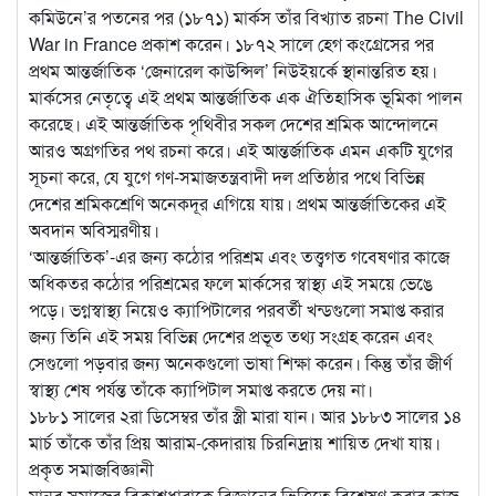
কমিউনে’র পতনের পর (১৮৭১) মার্কস তাঁর বিখ্যাত রচনা The Civil
War in France প্রকাশ করেন। ১৮৭২ সালে হেগ কংগ্রেসের পর
প্রথম আন্তর্জাতিক ‘জেনারেল কাউন্সিল’ নিউইয়র্কে স্থানান্তরিত হয়।
মার্কসের নেতৃত্বে এই প্রথম আন্তর্জাতিক এক ঐতিহাসিক ভূমিকা পালন
করেছে। এই আন্তর্জাতিক পৃথিবীর সকল দেশের শ্রমিক আন্দোলনে
আরও অগ্রগতির পথ রচনা করে। এই আন্তর্জাতিক এমন একটি যুগের
সূচনা করে, যে যুগে গণ-সমাজতন্ত্রবাদী দল প্রতিষ্ঠার পথে বিভিন্ন
দেশের শ্রমিকশ্রেণি অনেকদূর এগিয়ে যায়। প্রথম আন্তর্জাতিকের এই
অবদান অবিস্মরণীয়।
‘আন্তর্জাতিক’-এর জন্য কঠোর পরিশ্রম এবং তত্ত্বগত গবেষণার কাজে
অধিকতর কঠোর পরিশ্রমের ফলে মার্কসের স্বাস্থ্য এই সময়ে ভেঙে
পড়ে। ভগ্নস্বাস্থ্য নিয়েও ক্যাপিটালের পরবর্তী খন্ডগুলো সমাপ্ত করার
জন্য তিনি এই সময় বিভিন্ন দেশের প্রভূত তথ্য সংগ্রহ করেন এবং
সেগুলো পড়বার জন্য অনেকগুলো ভাষা শিক্ষা করেন। কিন্তু তাঁর জীর্ণ
স্বাস্থ্য শেষ পর্যন্ত তাঁকে ক্যাপিটাল সমাপ্ত করতে দেয় না।
১৮৮১ সালের ২রা ডিসেম্বর তাঁর স্ত্রী মারা যান। আর ১৮৮৩ সালের ১৪
মার্চ তাঁকে তাঁর প্রিয় আরাম-কেদারায় চিরনিদ্রায় শায়িত দেখা যায়।
প্রকৃত সমাজবিজ্ঞানী
মানব সমাজের বিকাশধারাকে বিজ্ঞানের ভিত্তিতে বিশ্লেষণ করার কাজ