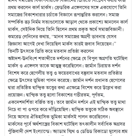
প্রথম করলেন কার্ল মার্কস। ফ্রেডরিক এঙ্গেলসের সঙ্গে একযোগে তিনি
সমাজের বিকাশধারার চর্চাকে বিজ্ঞানে রূপান্তরিত করলেন। সমাজ
সম্পর্কিত রূঢ় নির্মম সত্যগুলোকে আড়াল থেকে প্রকাশ্যে আনলেন কার্ল
মার্কস, সেইদিক দিয়ে তিনি ছিলেন প্রথম প্রকৃত অর্থে সমাজবিজ্ঞানী।
কমরেড লেনিনের কথায়, ‘‘মানব সমাজের অগ্রণী ভাবনায় যেসব
জিজ্ঞাসা আগেই দেখা দিয়েছিল মার্কস তারই জবাব দিয়েছেন।’’
তিনটি উৎসকে ভিত্তি করে মতবাদ প্রতিষ্ঠা করলেন
অষ্টাদশ-ঊনবিংশ শতাব্দীতে দর্শনের ক্ষেত্রে যে বিপুল অগ্রগতি ঘটেছিল
মার্কস ও এঙ্গেলস তাকে আত্মস্থ করেছিলেন। জার্মান চিরায়ত দর্শন
বিশেষ করে হেগেলীয় তত্ত্ব ও ফয়েরবাখের বস্তুবাদ মতবাদ প্রতিষ্ঠার
ক্ষেত্রে উৎসের ভূমিকা পালন করেছে। জার্মান দর্শন প্রধানত হেগেলের
দ্বারা প্রতিষ্ঠিত দ্বান্দ্বিক তত্ত্বের কথা এক্ষেত্রে বিশেষ করে উল্লেখ করা
প্রয়োজন। দ্বান্দ্বিক তত্ত্ব হলো বিকাশের গভীরতম, পূর্ণতম,
একদেশদর্শিতা বর্জিত তত্ত্ব। তবে জার্মান দর্শনে এই দ্বান্দ্বিক তত্ত্ব মাথা
নিচে বা পা ওপরে করে দাঁড়িয়েছিল। দ্বান্দ্বিক তত্ত্বকে সঠিক অবস্থানে
নিয়ে আসার ঐতিহাসিক ভূমিকা মার্কসই পালন করেছিলেন।
মার্কসের পূর্বে অর্থশাস্ত্রের বিকাশ ঘটেছিল তৎকালীন সর্বাধিক অগ্রসর
পুঁজিবাদী দেশ ইংল্যান্ডে। অ্যাডাম স্মিথ ও ডেভিড রিকাডো মূল্যের শ্রম