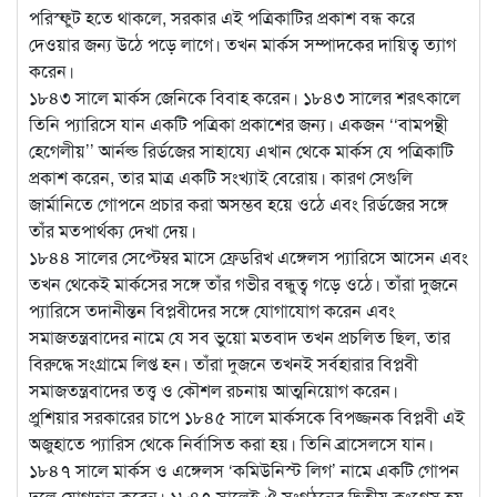
পরিস্ফুট হতে থাকলে, সরকার এই পত্রিকাটির প্রকাশ বন্ধ করে
দেওয়ার জন্য উঠে পড়ে লাগে। তখন মার্কস সম্পাদকের দায়িত্ব ত্যাগ
করেন।
১৮৪৩ সালে মার্কস জেনিকে বিবাহ করেন। ১৮৪৩ সালের শরৎকালে
তিনি প্যারিসে যান একটি পত্রিকা প্রকাশের জন্য। একজন ‘‘বামপন্থী
হেগেলীয়’’ আর্নল্ড রির্ডজের সাহায্যে এখান থেকে মার্কস যে পত্রিকাটি
প্রকাশ করেন, তার মাত্র একটি সংখ্যাই বেরোয়। কারণ সেগুলি
জার্মানিতে গোপনে প্রচার করা অসম্ভব হয়ে ওঠে এবং রির্ডজের সঙ্গে
তাঁর মতপার্থক্য দেখা দেয়।
১৮৪৪ সালের সেপ্টেম্বর মাসে ফ্রেডরিখ এঙ্গেলস প্যারিসে আসেন এবং
তখন থেকেই মার্কসের সঙ্গে তাঁর গভীর বন্ধুত্ব গড়ে ওঠে। তাঁরা দুজনে
প্যারিসে তদানীন্তন বিপ্লবীদের সঙ্গে যোগাযোগ করেন এবং
সমাজতন্ত্রবাদের নামে যে সব ভুয়ো মতবাদ তখন প্রচলিত ছিল, তার
বিরুদ্ধে সংগ্রামে লিপ্ত হন। তাঁরা দুজনে তখনই সর্বহারার বিপ্লবী
সমাজতন্ত্রবাদের তত্ত্ব ও কৌশল রচনায় আত্মনিয়োগ করেন।
প্রুশিয়ার সরকারের চাপে ১৮৪৫ সালে মার্কসকে বিপজ্জনক বিপ্লবী এই
অজুহাতে প্যারিস থেকে নির্বাসিত করা হয়। তিনি ব্রাসেলসে যান।
১৮৪৭ সালে মার্কস ও এঙ্গেলস ‘কমিউনিস্ট লিগ’ নামে একটি গোপন
দলে যোগদান করেন। ১৮৪৭ সালেই ঐ সংগঠনের দ্বিতীয় কংগ্রেস হয়