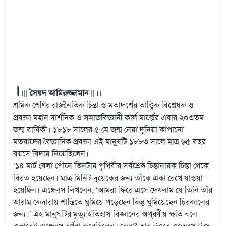
।
।|| সৈয়দ আমিরুজ্জামান ||।।
শ্রমিক শ্রেণির রাজনৈতিক চিন্তা ও মতাদর্শের তাত্ত্বিক বিশ্লেষক ও
প্রবক্তা মহান দার্শনিক ও সমাজবিজ্ঞানী কার্ল মার্ক্সের এবার ২০৩তম
জন্ম বার্ষিকী। ১৮১৮ সালের ৫ মে জন্ম নেয়া দুনিয়া কাঁপানো
মতবাদের
বৈজ্ঞানিক প্রবক্তা এই মানুষটি ১৮৮৩ সালে মাত্র ৬৫ বছর
বয়সে বিদায় নিয়েছিলেন।
‘১৪ মার্চ বেলা পৌনে তিনটায় পৃথিবীর সর্বশ্রেষ্ঠ চিন্তানায়ক চিন্তা থেকে
বিরত হয়েছেন। মাত্র মিনিট দুয়েকের জন্য তাঁকে একা রেখে যাওয়া
হয়েছিল। এঙ্গেলস লিখলেন, ‘আমরা ফিরে এসে দেখলাম যে তিনি তাঁর
আরাম কেদারায় শান্তিতে ঘুমিয়ে পড়েছেন কিন্তু ঘুমিয়েছেন চিরকালের
জন্য।’ এই মানুষটির মৃত্যু ইতিহাস বিজ্ঞানের অপূরণীয় ক্ষতি বলে
এভাবেই এঙ্গেলস বর্ণনা করেছিলেন। কেন? তার উত্তরে এঙ্গেলস উক্ত