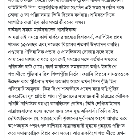
কমিউনিস্ট লিগ, আন্তর্জাতিক শ্রমিক সংগঠন এই সমস্ত সংগঠন গড়ে
তোলা ও তা পরিচালনায় তিনি ছিলেন কর্ণধার। শ্রমিকশ্রেণিকে
সংগঠিত করা ছিল তাঁর সমগ্র জীবনের লক্ষ্য।
বর্তমান সময়ে মার্কসবাদের প্রাসঙ্গিকতা
আমরা এই সময়ে কার্ল মার্কসের জন্মের দ্বিশতবর্ষ, ক্যাপিটাল প্রথম
খন্ডের ১৫০বছর এবং নভেম্বর বিপ্লবের শতবর্ষ উদযাপন করছি।
এগুলোর ঐতিহাসিক প্রভাব ও প্রাসঙ্গিকতা বোঝার সঙ্গে সঙ্গে
আমাদের মাথায় রাখতে হবে সেই সময়ের সঙ্গে বর্তমান সময়ের
পরিবর্তন ঘটে গেছে। কার্ল মার্কসের সময়কালে অর্থাৎ ঊনবিংশ
শতাব্দীতে পুঁজিবাদ ছিল শিল্পপুঁজি নির্ভর। ফরাসি বিপ্লবে সামন্ততন্ত্রকে
উচ্ছেদ করে পুঁজিবাদ যখন ক্ষমতায় আসে তখন শিল্পপুঁজি ছিল
প্রতিযোগিতামূলক। কিন্তু বিংশ শতাব্দীতে প্রবেশ করে লগ্নিপুঁজির
একচেটিয়া যুগ প্রতিষ্ঠা পায়। পুঁজিবাদের সাম্রাজ্যবাদী চরিত্রের মৌলিক
পাঁচটি বৈশিষ্ট্যের ব্যাখ্যা করেছিলেন লেনিন। তিনি দেখিয়েছিলেন,
সাম্রাজ্যবাদের মধ্যে দ্বন্দ্বের জন্য কেন যুদ্ধ অনিবার্য। তিনি এটাও
দেখিয়েছিলেন যে, সাম্রাজ্যবাদী শৃঙ্খলের দুর্বলতম অংশে আঘাত করে
অপেক্ষাকৃত পশ্চাৎপদ রাশিয়ায় সাম্রাজ্যবাদী যুদ্ধকে গৃহযুদ্ধে পরিণত
করে সমাজতান্ত্রিক বিপ্লব করা সম্ভব। আর একবিংশ শতাব্দীতে এখন