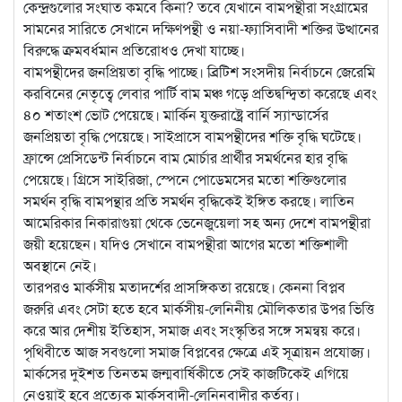
কেন্দ্রগুলোর সংঘাত কমবে কিনা? তবে যেখানে বামপন্থীরা সংগ্রামের
সামনের সারিতে সেখানে দক্ষিণপন্থী ও নয়া-ফ্যাসিবাদী শক্তির উত্থানের
বিরুদ্ধে ক্রমবর্ধমান প্রতিরোধও দেখা যাচ্ছে।
বামপন্থীদের জনপ্রিয়তা বৃদ্ধি পাচ্ছে। ব্রিটিশ সংসদীয় নির্বাচনে জেরেমি
করবিনের নেতৃত্বে লেবার পার্টি বাম মঞ্চ গড়ে প্রতিদ্বন্দ্বিতা করেছে এবং
৪০ শতাংশ ভোট পেয়েছে। মার্কিন যুক্তরাষ্ট্রে বার্নি স্যান্ডার্সের
জনপ্রিয়তা বৃদ্ধি পেয়েছে। সাইপ্রাসে বামপন্থীদের শক্তি বৃদ্ধি ঘটেছে।
ফ্রান্সে প্রেসিডেন্ট নির্বাচনে বাম মোর্চার প্রার্থীর সমর্থনের হার বৃদ্ধি
পেয়েছে। গ্রিসে সাইরিজা, স্পেনে পোডেমসের মতো শক্তিগুলোর
সমর্থন বৃদ্ধি বামপন্থার প্রতি সমর্থন বৃদ্ধিকেই ইঙ্গিত করছে। লাতিন
আমেরিকার নিকারাগুয়া থেকে ভেনেজুয়েলা সহ অন্য দেশে বামপন্থীরা
জয়ী হয়েছেন। যদিও সেখানে বামপন্থীরা আগের মতো শক্তিশালী
অবস্থানে নেই।
তারপরও মার্কসীয় মতাদর্শের প্রাসঙ্গিকতা রয়েছে। কেননা বিপ্লব
জরুরি এবং সেটা হতে হবে মার্কসীয়-লেনিনীয় মৌলিকতার উপর ভিত্তি
করে আর দেশীয় ইতিহাস, সমাজ এবং সংস্কৃতির সঙ্গে সমন্বয় করে।
পৃথিবীতে আজ সবগুলো সমাজ বিপ্লবের ক্ষেত্রে এই সূত্রায়ন প্রযোজ্য।
মার্কসের দুইশত তিনতম জন্মবার্ষিকীতে সেই কাজটিকেই এগিয়ে
নেওয়াই হবে প্রত্যেক মার্কসবাদী-লেনিনবাদীর কর্তব্য।