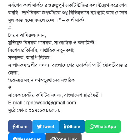
সর্বশেষ কার্ল মার্কসের গুরুত্বপূর্ণ একটি উক্তির কথা উল্লেখ করে শেষ
করছি, “দার্শনিকরা জগতটাকে শুধু বিভিন্নভাবে ব্যাখ্যাই করে গেলেন,
মূল কাজ হচ্ছে বদলে ফেলা। ” – কার্ল মার্কস
#
সৈয়দ আমিরুজ্জামান,
মুক্তিযুদ্ধ বিষয়ক গবেষক, সাংবাদিক ও কলামিস্ট;
বিশেষ প্রতিনিধি, সাপ্তাহিক নতুনকথা;
সম্পাদক, আরপি নিউজ;
সম্পাদকমন্ডলীর সদস্য, বাংলাদেশের ওয়ার্কার্স পার্টি, মৌলভীবাজার
জেলা;
‘৯০-এর মহান গণঅভ্যুত্থানের সংগঠক
ও
সাবেক কেন্দ্রীয় কমিটির সদস্য, বাংলাদেশ ছাত্রমৈত্রী।
E-mail : rpnewsbd@gmail.com
মুঠোফোন: ০১৭১৬৫৯৯৫৮৯
Share
Tweet
Share
WhatsApp
Messenger
Copy Link