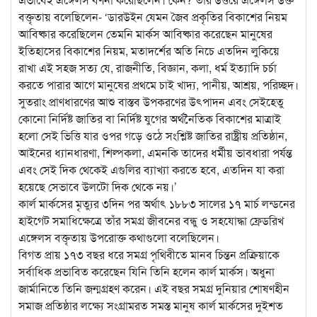
বক্তৃতায় বলেছিলেন- ‘ডারউইন যেমন জৈব প্রকৃতির বিকাশের নিয়ম
আবিষ্কার করেছিলেন তেমনি মার্কস আবিষ্কার করেছেন মানুষের
ইতিহাসের বিকাশের নিয়ম, মতাদর্শের অতি নিচে এতদিন লুকিয়ে
রাখা এই সহজ সত্য যে, রাজনীতি, বিজ্ঞান, কলা, ধর্ম ইত্যাদি চর্চা
করতে পারার আগে মানুষের প্রথমে চাই খাদ্য, পানীয়, আশ্রয়, পরিচ্ছদ।
সুতরাং প্রাণধারণের আশু বাস্তব উপকরণের উৎপাদন এবং সেইহেতু
কোনো নির্দিষ্ট জাতির বা নির্দিষ্ট যুগের অর্থনৈতিক বিকাশের মাত্রাই
হলো সেই ভিত্তি যার ওপর গড়ে ওঠে সংশ্লিষ্ট জাতির রাষ্ট্রীয় প্রতিষ্ঠান,
আইনের ধ্যানধারণা, শিল্পকলা, এমনকি তাদের ধর্মীয় ভাবধারা পর্যন্ত
এবং সেই দিক থেকেই এগুলির ব্যাখ্যা করতে হবে, এতদিন যা করা
হয়েছে সেভাবে উলটো দিক থেকে নয়।’
কার্ল মার্কসের মৃত্যুর ৩দিন পর অর্থাৎ ১৮৮৩ সালের ১৭ মার্চ লন্ডনের
হাইগেট সমাধিক্ষেত্রে তাঁর সমগ্র জীবনের বন্ধু ও সহযোদ্ধা ফ্রেডরিখ
এঙ্গেলস বক্তৃতায় উপরোক্ত কথাগুলো বলেছিলেন।
বিগত প্রায় ১৭৩ বছর ধরে সমগ্র পৃথিবীতে মানব চিন্তন প্রক্রিয়াকে
সর্বাধিক প্রভাবিত করেছেন যিনি তিনি হলেন কার্ল মার্কস। অধুনা
জার্মানিতে তিনি জন্মগ্রহণ করেন। এই বছর সমগ্র দুনিয়ার শোষণহীন
সমাজ প্রতিষ্ঠার লক্ষ্যে সংগ্রামরত সমস্ত মানুষ কার্ল মার্কসের দুইশত