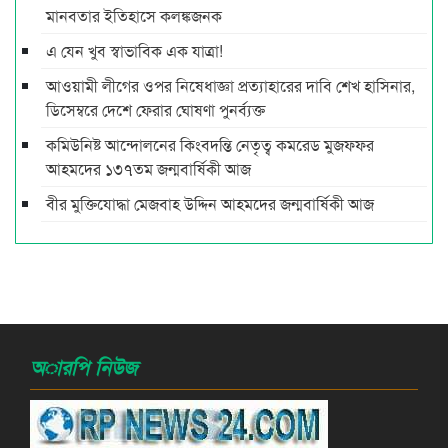
মানবতার ইতিহাসে কলঙ্কজনক
এ যেন খুব স্বাভাবিক এক যাত্রা!
আওয়ামী লীগের ওপর নিষেধাজ্ঞা প্রত্যাহারের দাবি শেখ হাসিনার,
ডিসেম্বরে দেশে ফেরার ঘোষণা পুনর্ব্যক্ত
কমিউনিষ্ট আন্দোলনের কিংবদন্তি নেতৃত্ব কমরেড মুজফ্ফর
আহমদের ১৩৭তম জন্মবার্ষিকী আজ
বীর মুক্তিযোদ্ধা মেজবাহ উদ্দিন আহমদের জন্মবার্ষিকী আজ
অারপি নিউজ