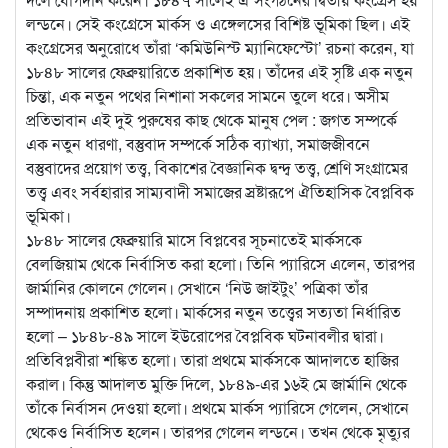
লন্ডনে। সেই কংগ্রেসে মার্কস ও এঙ্গেলসের বিশিষ্ট ভূমিকা ছিল। এই
কংগ্রেসের অনুরোধে তাঁরা ‘কমিউনিস্ট ম্যানিফেস্টো’ রচনা করেন, যা
১৮৪৮ সালের ফেব্রুয়ারিতে প্রকাশিত হয়। তাঁদের এই সৃষ্টি এক নতুন
চিন্তা, এক নতুন পথের নিশানা সকলের সামনে তুলে ধরে। অসীম
প্রতিভাবান এই দুই পুরুষের কাছ থেকে মানুষ পেল : জগত সম্পর্কে
এক নতুন ধারণা, বস্তুবাদ সম্পর্কে সঠিক ব্যাখ্যা, সমাজজীবনে
বস্তুবাদের প্রয়োগ তত্ত্ব, বিকাশের বৈজ্ঞানিক দ্বন্দ্ব তত্ত্ব, শ্রেণি সংগ্রামের
তত্ত্ব এবং সর্বহারার সাম্যবাদী সমাজের স্রষ্টারূপে ঐতিহাসিক বৈপ্লবিক
ভূমিকা।
১৮৪৮ সালের ফেব্রুয়ারি মাসে বিপ্লবের সূচনাতেই মার্কসকে
বেলজিয়াম থেকে নির্বাসিত করা হলো। তিনি প্যারিসে এলেন, তারপর
জার্মানির কোলনে গেলেন। সেখানে ‘নিউ জাইটুং’ পত্রিকা তাঁর
সম্পাদনায় প্রকাশিত হলো। মার্কসের নতুন তত্ত্বের সত্যতা নির্ধারিত
হলো – ১৮৪৮-৪৯ সালে ইউরোপের বৈপ্লবিক ঘটনাবলীর দ্বারা।
প্রতিবিপ্লবীরা শঙ্কিত হলো। তারা প্রথমে মার্কসকে আদালতে হাজির
করাল। কিন্তু আদালত মুক্তি দিলে, ১৮৪৯-এর ১৬ই মে জার্মানি থেকে
তাঁকে নির্বাসন দেওয়া হলো। প্রথমে মার্কস প্যারিসে গেলেন, সেখানে
থেকেও নির্বাসিত হলেন। তারপর গেলেন লন্ডনে। তখন থেকে মৃত্যুর