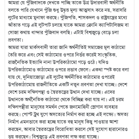
আমরা যে পুঁজিবাদকে দেখতে পাচ্ছি তাকে উগ্র উদারবাদী অর্থনীতি
বলতে পারি যেখানে পুঁজি শুধু উদ্বৃত্ত মূল্য আত্মসাৎ করে নয়, সরাসরি
লুটের মাধ্যমে মুনাফা করছে। পুঁজিপতি, শাসকদল ও রাষ্ট্রযন্ত্রের মধ্যে
আঁতাত গড়ে এই লুটপাট চলছে যাকে আমরা ক্রোনি ক্যাপিটালিজম বা
সোজা কথায় ধান্দার পুঁজিবাদ বলছি। এটাই বিশ্বজুড়ে বেড়ে চলা
প্রবণতা।
আমরা যারা মার্কসবাদী তারা জানি অর্থনীতিই সমাজের মূল কাঠামো
তৈরি করে এবং সেই কাঠামোর ওপরে নির্ভর করেই সাংস্কৃতিক,
রাজনৈতিক ইত্যাদি নানা উপরিকাঠামো গড়ে ওঠে। যদিও
উপরিকাঠামোও কাঠামোর ওপরে প্রভাব ফেলে। একথা স্পষ্ট করে বলা
যায় যে, দুনিয়াজোড়া এই লুটের অর্থনীতির কাঠামোর ওপরেই
উপরিকাঠামোয় রাজনীতিতে একটি নতুন প্রবণতা দেখা যাচ্ছে। দেশে
দেশে চরম দক্ষিণপন্থা ও স্বৈরতন্ত্রের উত্থান দেখা যাচ্ছে। এদের
উত্থানকে অর্থনৈতিক কাঠামো থেকে বিচ্ছিন্ন করা যায় না। এই চরম
দক্ষিণপন্থীরা মানুষের সমর্থন পেতে জনমোহিনী স্লোগান ব্যবহার
করছে। পোস্ট ট্রুথ যুগে অসত্যের নির্মাণ করা হচ্ছে এই লক্ষ্যে। অসত্য
নির্মাণ এমনভাবে করা হচ্ছে যাতে বহু মানুষ কিছু পাওয়ার আশা
করছেন, আবার স্বৈরতন্ত্রের বিরোধিতা করলে সেই সুযোগ হারানোরও
ভয় করছেন। বিশ্বজুড়ে এই প্রবণতা লক্ষ করা যাচ্ছে।