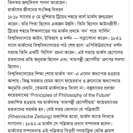
তিনতম জন্মদিবস পালন করেছেন।
মার্কসের জীবনের সংক্ষিপ্ত বিবরণ
১৮১৮ সালের ৫ মে প্রুশিয়ার ট্রিয়ের শহরে কার্ল মার্কস জন্মগ্রহণ
করেন। তাঁর পিতা ছিলেন একজন ইহুদি। তিনি ছিলেন আইনজীবী।
ট্রিয়ের শহরে শিক্ষালাভের পর মার্কস প্রথমে ‘বন’ পরে ‘বার্লিন’
বিশ্ববিদ্যালয়ে আইন, ইতিহাস ও দর্শন — পড়াশোনা করেন। ১৮৪১
সালে মার্কসের বিশ্ববিদ্যালয়ের পাঠ শেষ হলে ‘এপিকিউরাসের’ দর্শন
সম্বন্ধে তিনি একটি ‘থিসিস’ রচনা করেন। এই সময়ে মার্কস হেগেলের
মতবাদের প্রতি অনুরক্ত ছিলেন এবং ‘বামপন্থী হেগেলীয়’ গ্রুপের সদস্য
ছিলেন।
বিশ্ববিদ্যালয়ের শিক্ষা শেষে মার্কস ‘বন’-এ এলেন অধ্যাপক হওয়ার
আশায়। কিন্তু সরকার যেমন আগে ফয়েরবাখ ও ব্রুনোকে অধ্যাপনার
অনুমতি দেয়নি, তেমনই মার্কসকেও দিলো না। বস্তুবাদের প্রবক্তা
ফয়েরবাখের “Principles of Philosophy of the Future”
প্রকাশিত হওয়ার পর মার্কসসহ ‘বামপন্থী হেগেলীয়রা’ ফয়েরবাখের
মতবাদের সমর্থক হন। সেই সময় কোলনে যে পত্রিকাটি
(Rheinische Zeitung) প্রকাশিত হতো, মার্কস তাতে লিখতে
লাগলেন। ১৮৪২-এ মার্কস সে পত্রিকার প্রধান সম্পাদক হলেন।
মার্কসের সম্পাদনায় এই পত্রিকার বিপ্লবী গণতান্ত্রিক ঝোঁক ক্রমশ