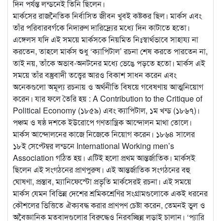
দিন পর্যন্ত লন্ডনেই তিনি ছিলেন।
মার্কসের রাজনৈতিক নির্বাসিত জীবন খুবই কষ্টকর ছিল। মার্কস এবং
তাঁর পরিবারবর্গকে নিদারুণ দারিদ্র্যের মধ্যে দিন কাটাতে হতো।
এঙ্গেলস যদি এই সময়ে মার্কসকে নিয়মিত নিঃস্বার্থভাবে সাহায্য না
করতেন, তাহলে মার্কস শুধু ‘ক্যাপিটাল’ রচনা শেষ করতে পারতেন না,
তাই নয়, তাঁকে অভাব-অনটনের মধ্যে ভেঙে পড়তে হতো। মার্কস এই
সময়ে তাঁর বস্তুবাদী তত্ত্বের আরও বিকাশ সাধন করেন এবং
অনেকগুলো অমূল্য রচনায় ও অর্থনীতি বিষয়ে গবেষণায় আত্মনিয়োগ
করেন। যার ফলে তৈরি হয় : A Contribution to the Critique of
Political Economy (১৮৫৯) এবং ক্যাপিটাল, ১ম খন্ড (১৮৬৭)।
পঞ্চম ও ষষ্ঠ দশকে ইউরোপে গণতান্ত্রিক আন্দোলন মাথা তোলে।
মার্কস আন্দোলনের কাজে নিজেকে নিয়োগ করেন। ১৮৬৪ সালের
১৮ই সেপ্টেম্বর লন্ডনে International Working men’s
Association গঠিত হয়। এটিই হলো প্রথম আন্তর্জাতিক। মার্কসই
ছিলেন এই সংগঠনের প্রাণপুরুষ। এই আন্তর্জাতিক সংগঠনের বহু
ঘোষণা, প্রস্তাব, ম্যানিফেস্টো প্রভৃতি মার্কসেরই রচনা। এই সময়ে
মার্কস যেমন বিভিন্ন দেশের শ্রমিকশ্রেণির সংগ্রামগুলোকে একই ধরনের
কৌশলের ভিত্তিতে ঐক্যবদ্ধ করার প্রাণপণ চেষ্টা করেন, তেমনই ভুল ও
অবৈজ্ঞানিক মতবাদগুলোর বিরুদ্ধেও নিরবচ্ছিন্ন লড়াই চালান। ‘প্যারি