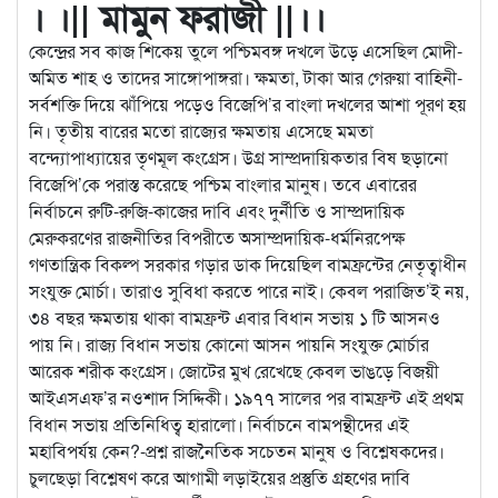
। ।|| মামুন ফরাজী ||।।
কেন্দ্রের সব কাজ শিকেয় তুলে পশ্চিমবঙ্গ দখলে উড়ে এসেছিল মোদী-
অমিত শাহ ও তাদের সাঙ্গোপাঙ্গরা। ক্ষমতা, টাকা আর গেরুয়া বাহিনী-
সর্বশক্তি দিয়ে
ঝাঁপিয়ে পড়েও বিজেপি’র বাংলা দখলের আশা পূরণ হয়
নি। তৃতীয় বারের মতো রাজ্যের ক্ষমতায় এসেছে মমতা
বন্দ্যোপাধ্যায়ের তৃণমূল কংগ্রেস। উগ্র সাম্প্রদায়িকতার বিষ ছড়ানো
বিজেপি’কে পরাস্ত করেছে পশ্চিম বাংলার মানুষ। তবে এবারের
নির্বাচনে রুটি-রুজি-কাজের দাবি এবং দুর্নীতি ও সাম্প্রদায়িক
মেরুকরণের রাজনীতির বিপরীতে অসাম্প্রদায়িক-ধর্মনিরপেক্ষ
গণতান্ত্রিক বিকল্প সরকার গড়ার ডাক দিয়েছিল বামফ্রন্টের নেতৃত্বাধীন
সংযুক্ত মোর্চা। তারাও সুবিধা করতে পারে নাই। কেবল পরাজিত’ই নয়,
৩৪ বছর ক্ষমতায় থাকা বামফ্রন্ট এবার বিধান সভায় ১ টি আসনও
পায় নি। রাজ্য বিধান সভায় কোনো আসন পায়নি সংযুক্ত মোর্চার
আরেক শরীক কংগ্রেস। জোটের মুখ রেখেছে কেবল ভাঙড়ে বিজয়ী
আইএসএফ’র নওশাদ সিদ্দিকী। ১৯৭৭ সালের পর বামফ্রন্ট এই প্রথম
বিধান সভায় প্রতিনিধিত্ব হারালো। নির্বাচনে বামপন্থীদের এই
মহাবিপর্যয় কেন?-প্রশ্ন রাজনৈতিক সচেতন মানুষ ও বিশ্লেষকদের।
চুলছেড়া বিশ্লেষণ করে আগামী লড়াইয়ের প্রস্তুতি গ্রহণের দাবি