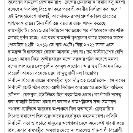
তুলেছেন বামফ্রন্ট নেতাকর্মীরাও। ফ্রন্টের চেয়ারম্যান বিমান বসু অবশ্য
বলেছেন,“সবকিছু বিশ্লেষণ করে পরবর্তী করণীয় নির্ধারণ করা হবে।”
এই উপমহাদেশে বামপন্থী আন্দোলনের পথ প্রদর্শক ছিল ভারতের
পশ্চিমবঙ্গ রাজ্য। টানা দীর্ঘ ৩৪ বছর এ রাজ্য শাসন করেছে
বামপন্থীরাই। ২০১১-এর নির্বাচনে পরাজয়ের পর পশ্চিমবঙ্গে বাম শক্তি
ক্রমেই দুর্বল হচ্ছে। ওই বছর বামফ্রন্ট তৃণমূলের কাছে হারলেও আসন
পেয়েছিল ৬২টি। ২০১৬-তে পায় ৩২টি। কিন্তু ২০২১ সালে এসে
বামফ্রন্ট বিধানসভায় কোনো আসনই পেল না। দুই-তৃতীয়াংশের বেশি
(২১৩) আসন নিয়ে তৃতীয়বারের মতো সরকার গঠন করেছে মমতা
বন্দ্যোপাধ্যয়ের নেতৃত্বাধীন তৃণমূল কংগ্রেস। আর ৭৭ টি আসন নিয়ে
বিরোধী আসনে বসেছে চরম হিন্দুত্ববাদী দল বিজেপি।
নির্বাচন ঘিরে এ রাজ্যে বামপন্থীরা ঘুরে দাঁড়াতে চেয়েছিলেন। সে লক্ষ্যে
নির্বাচনী জোট গঠন থেকে-প্রার্থী নির্বাচন আর প্রচারে এনেছিল অভিনব
কৌশল। ফেসবুক, ইউটিউবে ছিল বহুমাত্রিক প্রচার। কর্পোরেট দাসত্ব
করা বাজারি মিডিয়া প্রচার না করলেও বামপন্থীদের সভা-সমাবেশ-
পথসভা-র‌্যালিতে মানুষের অংশগ্রহন ছিল স্বতস্ফুর্ত। ফ্রেবুয়ারি’র
বিগ্রেড সমাবেশ ছিল স্মরণকালের সর্বোবৃহৎ মহাসমাবেশ। প্রতিটি
নির্বাচনী সভা ও প্রচারে মানুষের অংশগ্রহণ দেখে অনেকেই ধারণা করে
ছিল, এবার বামপন্থীরা ক্ষমতায় যেতে না পারলেও শক্তিশালী বিরোধী