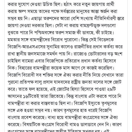
করার সুযোগ দেওয়া উচিত ছিল। হঠাৎ করে নতুন জায়গায় প্রার্থী
করায় অল্প সময়ে তাদের পক্ষে সর্বস্তরের মানুষের আস্তা অর্জন করা
সম্ভব হয় নি। এছাড়া তরুণদের আরো বেশি সংখ্যায় নীতিনির্ধারণী স্তরে
জায়গা দেওয়া দরকার ছিল। সেটা না করায় বামফ্রন্টভূক্ত দলগুলো
বুঝতে পারে নি পশ্চিমবঙ্গের তরুণ সমাজ কী ভাবছে, কী চাইছে।
মমতার সঙ্গে বামপন্থীদের বিরোধ পুরোনো। কিন্তু সেই বিভেদকে
বিজেপি-আরএসএসের সুনামির কালেও রাজনীতির প্রধান কর্তব্য করে
রাখা স্থানীয় জনসমাজে সমর্থন পায় নি। রাজ্যেও ভোটারদের বড় অংশ
চাইছিল বামেরা এবার বিজেপিকে প্রতিরোধ প্রধান কর্তব্য হিসেবে
নিক। বিহারের বামপন্থীরা কয়েক মাস আগে সে কাজই করেছিল।
বিজেপি বিরোধী সব শক্তির সঙ্গে ঐক্য করার নীতি নিয়ে সেখানে তারা
পুরনো প্রতিপক্ষ লালু প্রসাদ যাদবদের রাষ্ট্রীয় জনতা দলের সঙ্গে জোট
করে। তাতে ফল হয়েছে, এই জোটের হিস্যা হিসেবে পাওয়া ২৯টি
আসনের ১৬টিতেই তারা জিতেছে। কিন্তু বাংলায় এটা করতে পারে নি
বামপন্থীরা বা করার বাস্তবতাও ছিল না। বিজেপি ইস্যুতে তৃণমূলের
সঙ্গে এক হওয়া সম্ভব নয়। কারণ তৃণমূলের হাত ধরেই বিজেপি
বাংলায় প্রবেশ করেছে। বাধ্য হয়ে বামপন্থীরা কংগ্রেসের সঙ্গে ঐক্য
করেছে। বিষয়টিকে কংগ্রেস বিরোধী বামও ভালভাবে নেন নি। কারণ
কংগ্রেসের সঙ্গে বামপন্থীদের অতীত ইতিহাস সুখকর নয়। এই