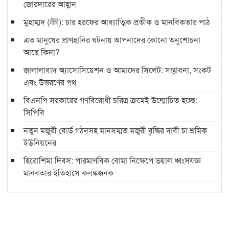
জোরদারের আহ্বান
মুহাম্মদ (ﷺ): চার হরফের আধ্যাত্মিক প্রতীক ও মানবিকতার পাঠ
এত মানুষের প্রাণহানির ঘটনায় আপনাদের কোনো অনুশোচনা
আছে কিনা?
জালালাবাদ অ্যাসোসিয়েশন ও আমাদের সিলেট: সম্ভাবনা, সংকট
এবং উত্তরণের পথ
বিএনপি সরকারের গণবিরোধী চরিত্র ক্রমেই উন্মোচিত হচ্ছে:
সিপিবি
নতুন মজুরী বোর্ড গঠনসহ মানসম্মত মজুরী বৃদ্ধির দাবী চা শ্রমিক
ইউনিয়নের
হিরোশিমা দিবস: পারমাণবিক বোমা নিক্ষেপে ভয়াল ধ্বংসযজ্ঞ
মানবতার ইতিহাসে কলঙ্কজনক