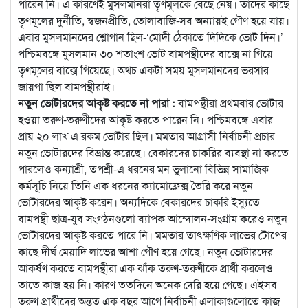
পারেন নি। এ কারণেই মুসলমানরা তৃণমূলকে বেছে নেয়। তাদের কাছে
তৃণমূলের দুর্নীতি, স্বজনপ্রীতি, তোলাবাজি-সব অন্যায়ই গৌণ হয়ে যায়।
এবার মুসলমানদের শ্লোগান ছিল-‘মোদী ঠেকাতে দিদিকে ভোট দিন।’
পশ্চিমবঙ্গে মুসলমান ৩০ শতাংশ ভোট বামপন্থীদের বাক্সে না গিয়ে
তৃণমূলের বাক্সে গিয়েছে। অথচ একটা সময় মুসলমানদের ভরসার
জায়গা ছিল বামপন্থীরাই।
নতুন ভোটারদের আকৃষ্ট করতে না পারা :
বামপন্থীরা প্রথমবার ভোটার
হওয়া তরুণ-তরুণীদের আকৃষ্ট করতে পারেন নি। পশ্চিমবঙ্গে এবার
প্রায় ২০ লাখ এ রকম ভোটার ছিল। মমতার আগ্রাসী নির্বাচনী প্রচার
নতুন ভোটারদের বিভ্রান্ত করেছে। বেকারদের চাকরির ব্যবস্থা না করতে
পারলেও কন্যাশ্রী, তপশ্রী-এ ধরনের মন ভুলানো বিভিন্ন সামাজিক
কর্মসূচি নিয়ে তিনি এক ধরনের ক্যামোফ্লেক্স তৈরি করে নতুন
ভোটারদের আকৃষ্ট করেন। অন্যদিকে বেকারদের চাকরি ইস্যুতে
বামপন্থী ছাত্র-যুব সংগঠনগুলো ব্যাপক আন্দোলন-সংগ্রাম করেও নতুন
ভোটারদের আকৃষ্ট করতে পারে নি। মমতার তাৎক্ষণিক লাভের টোপের
কাছে দীর্ঘ মেয়াদি লাভের আশা গৌণ হয়ে গেছে। নতুন ভোটারদের
আকর্ষণ করতে বামপন্থীরা এক ঝাঁক তরুণ-তরুণীকে প্রার্থী করলেও
তাতে কাজ হয় নি। কারণ ততদিনে অনেক দেরি হয়ে গেছে। এইসব
তরুণ প্রার্থীদের অন্তত এক বছর আগে নির্বাচনী এলাকাগুলোতে কাজ