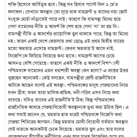
শক্তি হিসেবে আর্বিভূত হবে। কিন্তু সব হিসাব পাল্টে দিল ২ মে’র
ফলাফল। সেখানে অবস্থান তো দূরে থাক বামফ্রন্ট ও তাদের নয়া জোট
সংযুক্ত মোর্চা দাঁড়াতেই পারে নাই। তাহলে কি বামপন্থা মিথ্যে হয়ে
গেল! বামেদের নীতি ও আদর্শ কি শেষ হয়ে গেল! ‘না’ তা হয় নি।
বামপন্থী নীতি ও আদর্শের প্রায়োগিক ভুল থাকতে পারে, কিন্তু তা মিথ্যে
নয়। কারণ একই দেশে কেরালায় প্রথা ভেঙে এই প্রথম দ্বিতীয় বারের
মতো ক্ষমতায় এসেছে বামফ্রন্ট। কেবল ক্ষমতায়’ই আসে নাই,
বিজেপি’কে ফিরিয়ে দিয়েছে শুন্য হাতে। বামফ্রন্ট আগের চেয়ে
আসনও বেশি পেয়েছে। তাহলে একই নীতি ও আদর্শে বিশ^াসী
পশ্চিমবঙ্গে বামেদের এমন ধরাশায়ী অবস্থা কেন হলো?-এ প্রশ্নের উত্তর
খুজছেন অনেকেই। কেউ বলছেন, বামপন্থীরা শ্রেণী-রাজনীতিতে
আটকে আছেন বলেই এই অবস্থা। পশ্চিমবঙ্গের মানুষ গেরুয়াদের নিয়ে
যখন ভীত; তখন তারা মালিক-শ্রমিক, ধনী-গরিব এসব নিয়ে কথা
বলেছে। যদিও তাদের এই রাজনীতি’ই ঠিক; কিন্তু পশ্চিমবঙ্গের
রাজনৈতিক আবহে গেরুয়াবিরোধী অবস্থানকে মুখ্য করা উচিত ছিল। এ
কথা সবাই জানেন যে, মমতার হাত ধরেই পশ্চিমবঙ্গে বিজেপি তথা
গেরুয়া শিবিরের আগমন। কিন্তু মমতার মোদী-বিরোধী বর্তমান অবস্থান
সেই দায়কে অনেকটাই ঢেকে দিয়েছে। মমতার ভুল এবং তার দলের
লোকজনের সীমাহীন দুর্নীতিকে এখন আর মানুষ বিজেপির চেয়ে বড়