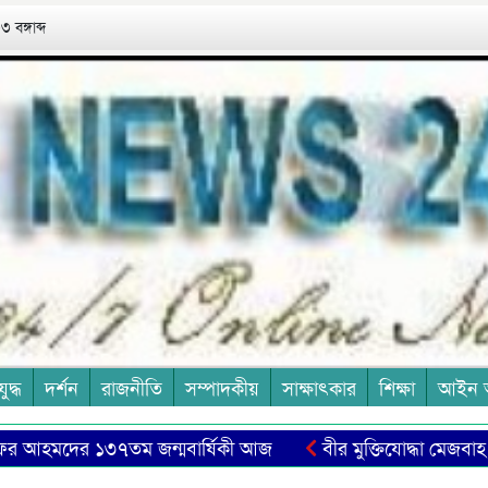
 বঙ্গাব্দ
যুদ্ধ
দর্শন
রাজনীতি
সম্পাদকীয়
সাক্ষাৎকার
শিক্ষা
আইন 
আহমদের ১৩৭তম জন্মবার্ষিকী আজ
বীর মুক্তিযোদ্ধা মেজবাহ উদ্
 কাল
শোকাবহ আগস্টের প্রথম দিন আজ
মেয়েরা কী চায়: দ