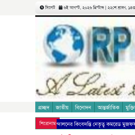
সিলেট
৬ই আগস্ট, ২০২৬ খ্রিস্টাব্দ | ২২শে শ্রাবণ, ১৪৩৩
প্রচ্ছদ
জাতীয়
বিনোদন
আন্তর্জাতিক
মুক্তি
কমিউনিষ্ট আন্দোলনের কিংবদন্তি নেতৃত্ব কমরেড মুজফ্ফর 
শিরোনাম
বিচারপতি সৈয়দ এ বি মাহমুদ হোসেনের ৪৪তম মৃত্যুবার্ষিকী