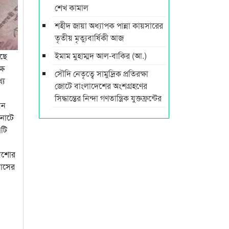
শেখ কামাল
শহীদ জায়া অধ্যাপক পান্না কায়সারের
তৃতীয় মৃত্যুবার্ষিকী আজ
ইমাম মুহাম্মদ আল-বাকির (আ.)
ছে
ষে
সৌদি নেতৃত্বে সামুদ্রিক প্রতিরক্ষা
্য
জোটে বাংলাদেশের অংশগ্রহণের
সিদ্ধান্তের নিন্দা গণতান্ত্রিক যুক্তফ্রন্টের
েন
কনোটে
রটি
‘যশোর
রাসের