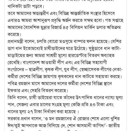
খানিকটা ভাটা পড়বে।
তবে আমাদের অভ্যন্তরীণ এবং বিভিন্ন আন্তর্জাতিক সংস্থার হিসেবে
এবারও আমরা আশানুরূপ প্রবৃদ্ধি অর্জন করতে সক্ষম হবো। গত সপ্তাহে
আমাদের বৈদেশিক মুদ্রার রিজার্ভ ৪৫ বিলিয়ন মার্কিন ডলার অতিক্রম
করেছে।
প্রধানমন্ত্রী বলেন, চলতি বোরো মওসুমে বাম্পার ফলন হয়েছে। বেশির
ভাগ ধান ইতোমধ্যেই চাষীভাইদের ঘরে উঠেছে। সুষ্ঠুভাবে ধান কাটা-
মাড়াইয়ের জন্য আমরা সাশ্রয়ী মূল্যে হারভেস্টার বিতরণ অব্যাহত
রেখেছি। বাংলাদেশ আওয়ামী লীগ এবং এর বিভিন্ন সহযোগী
সংগঠনের – ছাত্রলীগ, কৃষক লীগ, যুব লীগ, স্বেচ্ছাসেবক লীগের নেতা-
কর্মীরা দেশের বিভিন্ন জায়গায় কৃষকদের ধান কাটতে সহায়তা করছে।
পবিত্র রমজান মাসে আমাদের দলের কর্মীরা দেশের বিভিন্ন স্থানে
ইফতার এবং সেহরি বিতরণ করেছে।
তিনি বলেন, চাষী ভাইয়েরা যাতে তাঁদের উৎপাদিত ধানের ন্যায্য মূল্য
পান, সেজন্য এবার চালের সংগ্রহ মূল্য কেজি প্রতি ৪০ টাকা এবং
ধানের মূল্য ২৭ টাকা নির্ধারণ করা হয়েছে ।
সরকার প্রধান বলেন, ‘ও মন রমজানের ঐ রোজার শেষে এলো খুশির
ঈদ/তুই আপনাকে আজ বিলিয়ে দে, শোন আসমানী তাগিদ/’- জাতীয়