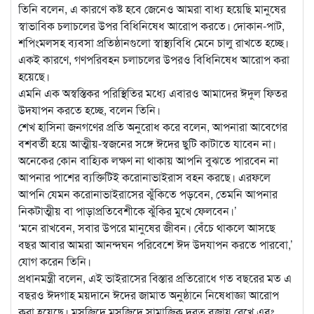
তিনি বলেন, এ কারণে কষ্ট হবে জেনেও আমরা বাধ্য হয়েছি মানুষের
স্বাভাবিক চলাচলের উপর বিধিনিষেধ আরোপ করতে। দোকান-পাট,
শপিংমলসহ ব্যবসা প্রতিষ্ঠানগুলো স্বাস্থ্যবিধি মেনে চালু রাখতে হচ্ছে।
একই কারণে, গণপরিবহন চলাচলের উপরও বিধিনিষেধ আরোপ করা
হয়েছে।
এমনি এক অস্বস্তিকর পরিস্থিতির মধ্যে এবারও আমাদের ঈদুল ফিতর
উদযাপন করতে হচ্ছে, বলেন তিনি।
শেখ হাসিনা জনগণের প্রতি অনুরোধ করে বলেন, আপনারা আবেগের
বশবর্তী হয়ে আত্মীয়-স্বজনের সঙ্গে ঈদের ছুটি কাটাতে যাবেন না।
অনেকের কোন বাহ্যিক লক্ষণ না থাকায় আপনি বুঝতে পারবেন না
আপনার পাশের ব্যক্তিটিই করোনাভাইরাস বহন করছে। এরফলে
আপনি যেমন করোনাভাইরাসের ঝুঁকিতে পড়বেন, তেমনি আপনার
নিকটাত্মীয় বা পাড়াপ্রতিবেশীকে ঝুঁকির মুখে ফেলবেন।’
‘মনে রাখবেন, সবার উপরে মানুষের জীবন। বেঁচে থাকলে আসছে
বছর আবার আমরা আনন্দঘন পরিবেশে ঈদ উদযাপন করতে পারবো,’
যোগ করেন তিনি।
প্রধানমন্ত্রী বলেন, এই ভাইরাসের বিস্তার প্রতিরোধে গত বছরের মত এ
বছরও ঈদগাহ ময়দানে ঈদের জামাত অনুষ্ঠানে নিষেধাজ্ঞা আরোপ
করা হয়েছে। মসজিদে মসজিদে সামাজিক দূরত্ব বজায় রেখে এবং