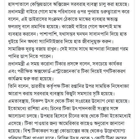
হাসপাতালে কেন্দ্রিয়ভাবে অক্সিজেন সরবরাহ ব্যবস্থা চালু করা হয়েছে।
প্রধানমন্ত্রী বাইরে গেলে মাস্ক পরিধানের ওপর পুণরায় গুরুত্বারোপ করে
বলেন, এই ভাইরাসের সংক্রমণ ঠেকাতে মাস্কের ব্যবহার অত্যন্ত
ফলপ্রসু বলে প্রমাণিত হয়েছে। কাজেই বাইরে গেলে অবশ্যই মাস্ক
ব্যবহার করবেন। পাশাপাশি, যথাসম্ভব ঘনঘন সাবানপানি দিয়ে হাত
ধুইয়ে নিন অথবা স্যানিটাইজার দিয়ে হাত জীবানুমুক্ত করুন।
সামাজিক দূরত্ব বজায় রাখুন। সেই সাথে সাথে আপনারা নিজেরা গরম
পানির ভাপ নিতে পারেন।
প্রধানমন্ত্রী এ সময় করোনা টিকার প্রসঙ্গে বলেন, সবচেয়ে কার্যকর
এবং পরীক্ষিত অক্সফোর্ড-এস্ট্রাজেনেকা’র টিকা দিয়েই গণটিকাকরণ
কার্যক্রম শুরু করা হয়েছে।
তিনি বলেন, ভারতীয় কর্তৃপক্ষ টিকা রপ্তানির উপর সাময়িক নিষেধাজ্ঞা
আরোপ করায় সরবরাহ ব্যবস্থায় কিছুটা সমস্যার সৃষ্টি হয়েছে।
এমতাবস্থায়, বিকল্প উৎস থেকে টিকা সংগ্রহের উদ্যোগ নেয়া হয়েছে।
ইতোমধ্যে রাশিয়া এবং চিনের টিকা উৎপাদনকারী সংস্থার সঙ্গে
আলোচনা চলছে। উপহার হিসেবে চীনের কাছ থেকে টিকা ইতোমধ্যেই
এসেছে। টিকা পাওয়ার জন্য আমেরিকার কাছেও অনুরোধ জানানো
হয়েছে। বিশ্ব টিকাকরণ সংস্থা কোভ্যাক্সের কাছ থেকেও উল্লেখযোগ্য
পরিমাণ টিকা পাওয়া যাবে। বিভিন্ন উৎস থেকে ১ কোটি টিকা ক্রয়ের