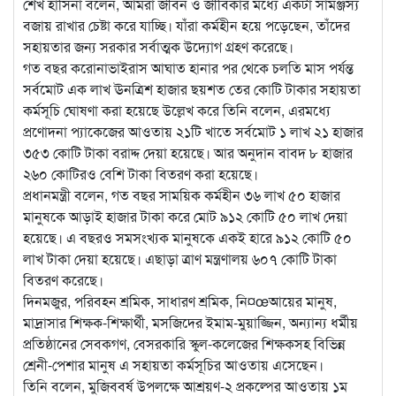
শেখ হাসিনা বলেন, আমরা জীবন ও জীবিকার মধ্যে একটা সামঞ্জস্য
বজায় রাখার চেষ্টা করে যাচ্ছি। যাঁরা কর্মহীন হয়ে পড়েছেন, তাঁদের
সহায়তার জন্য সরকার সর্বাত্মক উদ্যোগ গ্রহণ করেছে।
গত বছর করোনাভাইরাস আঘাত হানার পর থেকে চলতি মাস পর্যন্ত
সর্বমোট এক লাখ ঊনত্রিশ হাজার ছয়শত তের কোটি টাকার সহায়তা
কর্মসূচি ঘোষণা করা হয়েছে উল্লেখ করে তিনি বলেন, এরমধ্যে
প্রণোদনা প্যাকেজের আওতায় ২১টি খাতে সর্বমোট ১ লাখ ২১ হাজার
৩৫৩ কোটি টাকা বরাদ্দ দেয়া হয়েছে। আর অনুদান বাবদ ৮ হাজার
২৬০ কোটিরও বেশি টাকা বিতরণ করা হয়েছে।
প্রধানমন্ত্রী বলেন, গত বছর সাময়িক কর্মহীন ৩৬ লাখ ৫০ হাজার
মানুষকে আড়াই হাজার টাকা করে মোট ৯১২ কোটি ৫০ লাখ দেয়া
হয়েছে। এ বছরও সমসংখ্যক মানুষকে একই হারে ৯১২ কোটি ৫০
লাখ টাকা দেয়া হয়েছে। এছাড়া ত্রাণ মন্ত্রণালয় ৬০৭ কোটি টাকা
বিতরণ করেছে।
দিনমজুর, পরিবহন শ্রমিক, সাধারণ শ্রমিক, নি¤œআয়ের মানুষ,
মাদ্রাসার শিক্ষক-শিক্ষার্থী, মসজিদের ইমাম-মুয়াজ্জিন, অন্যান্য ধর্মীয়
প্রতিষ্ঠানের সেবকগণ, বেসরকারি স্কুল-কলেজের শিক্ষকসহ বিভিন্ন
শ্রেনী-পেশার মানুষ এ সহায়তা কর্মসূচির আওতায় এসেছেন।
তিনি বলেন, মুজিববর্ষ উপলক্ষে আশ্রয়ণ-২ প্রকল্পের আওতায় ১ম