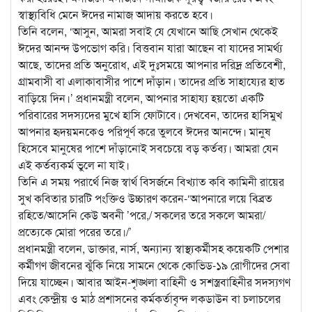
স্বাস্থ্যবিধি মেনে ঈদের নামাজ আদায় করতে হবে।
তিনি বলেন, ‘আসুন, আমরা সবাই যে যেখানে আছি সেখান থেকেই
ঈদের আনন্দ উপভোগ করি। বিত্তবান যারা আছেন বা যাদের সামর্থ্য
আছে, তাদের প্রতি অনুরোধ, এই দুঃসময়ে আপনার দরিদ্র প্রতিবেশী,
গ্রামবাসী বা এলাকাবাসীর পাশে দাঁড়ান। তাদের প্রতি সাহায্যের হাত
বাড়িয়ে দিন।’ প্রধানমন্ত্রী বলেন, আপনার সাহায্য হয়তো একটি
পরিবারের সদস্যদের মুখে হাসি ফোটাবে। দেখবেন, তাদের হাসিমুখ
আপনার হৃদয়মনকেও পরিপূর্ণ করে তুলবে ঈদের আনন্দে। মানুষ
হিসেবে মানুষের পাশে দাঁড়ানোই সবচেয়ে বড় কর্তব্য। আমরা যেন
এই কর্তব্যকর্ম ভুলে না যাই।
তিনি এ সময় পরার্থে নিজ স্বার্থ বিসর্জনে বিখ্যাত কবি কামিনী রায়ের
সুখ কবিতার চারটি পংক্তিও উচ্চারণ করেন-‘আপনারে লয়ে বিব্রত
রহিতে/আসেনি কেউ অবনী ’পরে,/ সকলের তরে সকলে আমরা/
প্রত্যেকে মোরা পরের তরে।/’
প্রধানমন্ত্রী বলেন, ডাক্তার, নার্স, অন্যান্য স্বাস্থ্যকর্মীসহ কয়েকটি পেশার
কর্মীগণ জীবনের ঝুঁকি নিয়ে সামনে থেকে কোভিড-১৯ রোগীদের সেবা
দিয়ে যাচ্ছেন। আবার আইন-শৃঙ্খলা বাহিনী ও সশস্ত্রবাহিনীর সদস্যগণ
এবং কেন্দ্রীয় ও মাঠ প্রশাসনের কর্মকর্তাবৃন্দ লকডাউন বা চলাচলের