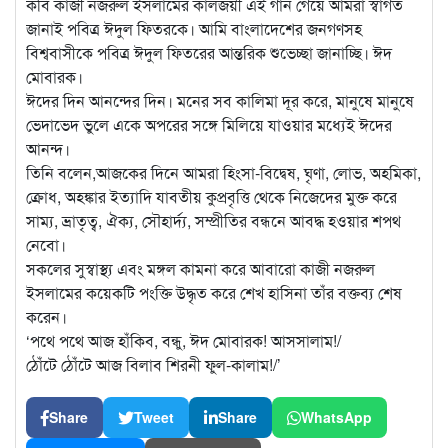
কবি কাজী নজরুল ইসলামের কালজয়ী এই গান গেয়ে আমরা স্বাগত
জানাই পবিত্র ঈদুল ফিতরকে। আমি বাংলাদেশের জনগণসহ
বিশ্ববাসীকে পবিত্র ঈদুল ফিতরের আন্তরিক শুভেচ্ছা জানাচ্ছি। ঈদ
মোবারক।
ঈদের দিন আনন্দের দিন। মনের সব কালিমা দূর করে, মানুষে মানুষে
ভেদাভেদ ভুলে একে অপরের সঙ্গে মিলিয়ে যাওয়ার মধ্যেই ঈদের
আনন্দ।
তিনি বলেন,আজকের দিনে আমরা হিংসা-বিদ্বেষ, ঘৃণা, লোভ, অহমিকা,
ক্রোধ, অহঙ্কার ইত্যাদি যাবতীয় কুপ্রবৃত্তি থেকে নিজেদের মুক্ত করে
সাম্য, ভ্রাতৃত্ব, ঐক্য, সৌহার্দ্য, সম্প্রীতির বন্ধনে আবদ্ধ হওয়ার শপথ
নেবো।
সকলের সুস্বাস্থ্য এবং মঙ্গল কামনা করে আবারো কাজী নজরুল
ইসলামের কয়েকটি পংক্তি উদ্ধৃত করে শেখ হাসিনা তাঁর বক্তব্য শেষ
করেন।
‘পথে পথে আজ হাঁকিব, বন্ধু, ঈদ মোবারক! আসসালাম!/
ঠোঁটে ঠোঁটে আজ বিলাব শিরনী ফুল-কালাম!/’
Share
Tweet
Share
WhatsApp