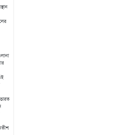
্থান
দলের
ওলানা
তার
ওই
ে
ই ভারত
ন
নিতীশ