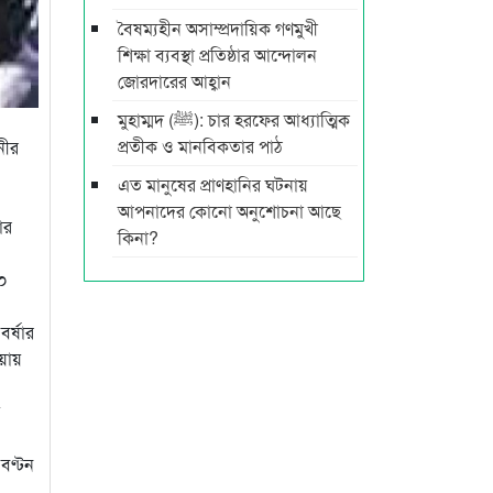
বৈষম্যহীন অসাম্প্রদায়িক গণমুখী
শিক্ষা ব্যবস্থা প্রতিষ্ঠার আন্দোলন
জোরদারের আহ্বান
মুহাম্মদ (ﷺ): চার হরফের আধ্যাত্মিক
প্রতীক ও মানবিকতার পাঠ
নীর
এত মানুষের প্রাণহানির ঘটনায়
আপনাদের কোনো অনুশোচনা আছে
ার
কিনা?
৩০
র্ষার
ওয়ায়
য়
বণ্টন