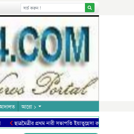
আদালত
আরো >
ছাত্রমৈত্রীর প্রথম নারী সভাপ‌তি ইয়াতুন্নেসা রুমা, তোমা‌কে অ‌ভিবাদন!