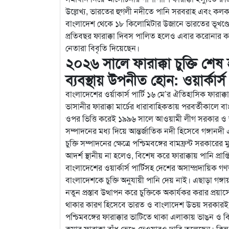
উল্লেখ্য, ভারতের হুগলী নদীতে পানি সরবরাহ এবং কলকাত
বাংলাদেশ থেকে ১৮ কিলোমিটার উজানে ভারতের ভূখণ্ডে
প্রতিবছর ফারাক্কা দিবস পালিত হলেও এবার করোনার ক
নেতারা বিবৃতি দিয়েছেন।
২০২৬ সালে ফারাক্কা চুক্তি শেষ
ব্যবস্থায় উপনীত হোন: ওয়ার্কার্স 
বাংলাদেশের ওর্য়াকার্স পার্টি ১৬ মে’র ঐতিহাসিক ফারা
ভাসানীর ফারাক্কা মার্চের ধারাবাহিকতায় পরবর্তীকালে বাং
ওপর ভিত্তি করেই ১৯৯৬ সালে আওয়ামী লীগ সরকার ও ভারতে
সম্পাদনের মধ্য দিয়ে আন্তর্জাতিক নদী হিসেবে গঙ্গানদী
চুক্তি সম্পাদনের ক্ষেত্রে পশ্চিমবঙ্গের বামফ্রন্ট সরকারে
আদর্শ স্থানীয় না হলেও, বিশেষ করে ফারাক্কায় পানি প্রা
বাংলাদেশের ওয়ার্কার্স পার্টিসহ দেশের অসাম্প্রদায়িক গণত
বাংলাদেশকে চুক্তি অনুযায়ী পানি দেয় নাই। এছাড়া গঙ্গায় ব
নতুন প্রস্তাব উত্থাপন করে চুক্তিকে অকার্যকর করার প্রয়াসে
থাকার কারণ হিসেবে ভারত ও বাংলাদেশ উভয় সরকারই প্
পশ্চিমবঙ্গের ফারাক্কার ভাটিতে থাকা এলাকায় ভাঙন ও বিহা
কুমার ফারাক্কা বাঁধ ভেঙে দেওয়ারও দাবি তুলেছেন। কিন্তু