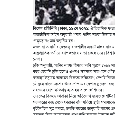
বিশেষ প্রতিনিধি | ঢাকা, ১৬ মে ২০২১:
ঐতিহাসিক ফারাক্
আন্তর্জাতিক আইন অনুযায়ী পদ্মার পানির ন্যায্য হি
নেতৃত্বে লং মার্চ অনুষ্ঠিত হয়।
মওলানা ভাসানীর নেতৃত্বে রাজশাহীর একটি মাদরাসার মাঠ
আন্তর্জাতিক পর্যায়ে ব্যাপকভাবে সাড়া ফেলে দেয়। বি
নেতা।
চুক্তি অনুযায়ী, পানির ন্যায্য হিস্যার দাবি পূরণে ১৯
বছর মেয়াদি চুক্তি হলেও এখনও সমস্যার সমাধানে পৌঁছ
ফারাক্কা ইস্যুতে ভারতের বিরুদ্ধে অভিযোগ, দেশটি নি
মৌসুমে বাংলাদেশের উত্তর-পশ্চিমের বেশকিছু জেলা বন্যা
সবচেয়ে বেশি ক্ষতিগ্রস্ত হতে হয় বাংলাদেশিদের।
ভারতের বিরুদ্ধে ফারাক্কা নিয়ে অভিযোগ হলেও দেশটির বিহা
সরকারের কাছ থেকে ফারাক্কা বাঁধ সরিয়ে স্থায়ী সমাধা
কূটনৈতিক সূত্র বলছে, চলতি বছরের জানুয়ারি মাসের প
সমাধান নিয়ে আলোচনার পাশাপাশি ফারাক্কা ইস্যুতে র