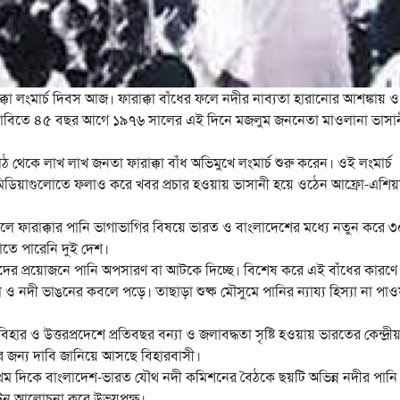
কা লংমার্চ দিবস আজ। ফারাক্কা বাঁধের ফলে নদীর নাব্যতা হারানোর আশঙ্কায় ও
স্যার দাবিতে ৪৫ বছর আগে ১৯৭৬ সালের এই দিনে মজলুম জননেতা
মাওলানা ভাসা
 থেকে লাখ লাখ জনতা ফারাক্কা বাঁধ অভিমুখে লংমার্চ শুরু করেন। ওই লংমার্চ
শ্ব মিডিয়াগুলোতে ফলাও করে খবর প্রচার হওয়ায় ভাসানী হয়ে ওঠেন আফ্রো-এশিয়
৯৬ সালে ফারাক্কার পানি ভাগাভাগির বিষয়ে ভারত ও বাংলাদেশের মধ্যে নতুন করে 
াতে পারেনি দুই দেশ।
জেদের প্রয়োজনে পানি অপসারণ বা আটকে দিচ্ছে। বিশেষ করে এই বাঁধের কারণে ব
 ও নদী ভাঙনের কবলে পড়ে। তাছাড়া শুষ্ক মৌসুমে পানির ন্যায্য হিস্যা না পা
র ও উত্তরপ্রদেশে প্রতিবছর বন্যা ও জলাবদ্ধতা সৃষ্টি হওয়ায় ভারতের কেন্দ্রী
নের জন্য দাবি জানিয়ে আসছে বিহারবাসী।
্রথম দিকে বাংলাদেশ-ভারত যৌথ নদী কমিশনের বৈঠকে ছয়টি অভিন্ন নদীর পানি 
ুটিন আলোচনা করে উভয়পক্ষ।