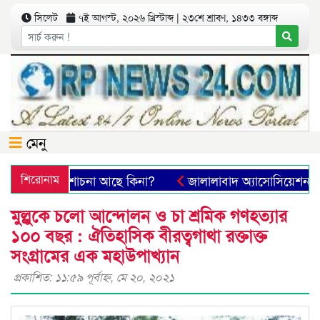
সিলেট
৭ই আগস্ট, ২০২৬ খ্রিস্টাব্দ | ২৩শে শ্রাবণ, ১৪৩৩ বঙ্গাব্দ
মেনু
র কোনো অনুশোচনা আছে কিনা?
শিরোনাম
জালালাবাদ অ্যাসোসিয়েশন ও আম
মুল্লুকে চলো আন্দোলন ও চা শ্রমিক গণহত্যার
১০০ বছর : ঐতিহাসিক বীরত্বগাথা রক্তাক্ত
সংগ্রামের এক মহাউপাখ্যান
প্রকাশিত: ১১:৫৯ পূর্বাহ্ণ, মে ২০, ২০২১