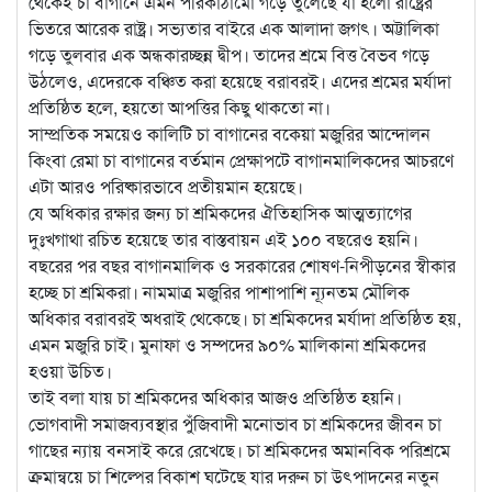
থেকেই চা বাগানে এমন পরিকাঠামো গড়ে তুলেছে যা হলো রাষ্ট্রের
ভিতরে আরেক রাষ্ট্র। সভ্যতার বাইরে এক আলাদা জগৎ। অট্টালিকা
গড়ে তুলবার এক অন্ধকারচ্ছন্ন দ্বীপ। তাদের শ্রমে বিত্ত বৈভব গড়ে
উঠলেও, এদেরকে বঞ্চিত করা হয়েছে বরাবরই। এদের শ্রমের মর্যাদা
প্রতিষ্ঠিত হলে, হয়তো আপত্তির কিছু থাকতো না।
সাম্প্রতিক সময়েও কালিটি চা বাগানের বকেয়া মজুরির আন্দোলন
কিংবা রেমা চা বাগানের বর্তমান প্রেক্ষাপটে বাগানমালিকদের আচরণে
এটা আরও পরিষ্কারভাবে প্রতীয়মান হয়েছে।
যে অধিকার রক্ষার জন্য চা শ্রমিকদের ঐতিহাসিক আত্মত্যাগের
দুঃখগাথা রচিত হয়েছে তার বাস্তবায়ন এই ১০০ বছরেও হয়নি।
বছরের পর বছর বাগানমালিক ও সরকারের শোষণ-নিপীড়নের স্বীকার
হচ্ছে চা শ্রমিকরা। নামমাত্র মজুরির পাশাপাশি ন্যূনতম মৌলিক
অধিকার বরাবরই অধরাই থেকেছে। চা শ্রমিকদের মর্যাদা প্রতিষ্ঠিত হয়,
এমন মজুরি চাই। মুনাফা ও সম্পদের ৯০% মালিকানা শ্রমিকদের
হওয়া উচিত।
তাই বলা যায় চা শ্রমিকদের অধিকার আজও প্রতিষ্ঠিত হয়নি।
ভোগবাদী সমাজব্যবস্থার পুঁজিবাদী মনোভাব চা শ্রমিকদের জীবন চা
গাছের ন্যায় বনসাই করে রেখেছে। চা শ্রমিকদের অমানবিক পরিশ্রমে
ক্রমান্বয়ে চা শিল্পের বিকাশ ঘটেছে যার দরুন চা উৎপাদনের নতুন