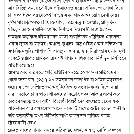
তৎকালীন সরকার ১৮৬৩ সালে ‘লেবার ইমিগ্রেশন অ্যাক্ট’ প্রণয়ন করে
আর বিভিন্ন সময়ে সেটাকে পরিমার্জনও করে। শ্রমিকদের ধোকা দিয়ে
চা শিল্প শুরুর পর থেকেই বিভিন্ন সময় শ্রমিক অসন্তোষ দেখা দেয়।
দুর্গম পাহাড়ি অঞ্চলে বিষাক্ত সাপ, হিংস্র জন্তু জানোয়ার, প্রাকৃতিক
প্রতিকূলতা আর মালিকশ্রেণির নির্যাতন নিত্যসঙ্গী চা শ্রমিকদের।
নামমাত্র মজুরিতে ক্রীতদাসের মতো সারাদিনের খাটুনিতে একবেলা
খাবার জুটত না তাদের। অখাদ্য-কুখাদ্য, অসুখ-বিসুখ আর বন্দিদশায়
অপর্যাপ্ত মজুরির পাশাপাশি বাসস্থান, খাবার, স্বাস্থ্যনিরাপত্তাসহ নানামুখী
সংকটে জর্জরিত শ্রমিকরা ক্রমশই বাগানমালিক দ্বারা নিপীড়ন নির্যাতনে
অতিষ্ট হয়ে ওঠে।
আসাম লেবার এনকোয়েরি কমিটির ১৯২৯-২১ সালের প্রতিবেদন
থেকে জানা যায়, ১৯১৭-২০ সময়কালে লক্ষাধিক চা শ্রমিক মৃত্যুবরণ
করে। যাদের বেশিরভাগই অপুষ্টিজনিত ও সংক্রামক ব্যাধিতে মারা
যায়। এভাবে চা বাগানে শ্রমিকদের বিদ্রোহ প্রকট আকার ধারণ করে।
ভারতবর্ষজুড়ে তখন বৃটিশ বিরোধী বিপ্লবীদের তৎপরতা, খেলাফত
আন্দোলন আর অসহযোগ আন্দোলনের উত্তাপের ঢেউ। মহাত্মা গান্ধী ও
তাঁর অনুসারীরা তখন ব্রিটিশবিরোধী আন্দোলন চালিয়ে যাচ্ছে
জীবনবাজি রেখে।
১৯২০ সালের নানান সময়ে করিমগঞ্জ, ধলই, কাছাড় ভ্যালি, ব্রহ্মপুত্র