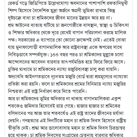
রেকর্ড গড়ে জিডিপিতে উল্লেখযোগ্য অবদানের পাশাপাশি রফতানিমুখী
শিল্প হিসেবে বৈদেশিক মুদ্রা অর্জনে অগ্রণী ভূমিকা রাখছে কিন্তু
দুষ্টচক্রে বাধা চা শ্রমিকদের জীবন মানের উন্নয়ন আর হয় না।
শ্রম আইনের ব্যত্যয় ঘটিয়ে চা জনগোষ্ঠীকে বাসস্থান, স্বাস্থ্য ও চিকিৎসা
ও শিক্ষার অধিকার থেকে দূরে রেখেই বাগান পরিচালনা করছে মালিক
পক্ষ। সরকারের এ ব্যাপারে তো কোনো ভ্রুক্ষেপই নেই। এতেই বোঝা
যায় মুনাফালোভী বাগানমালিক আর রাষ্ট্রব্যবস্থা একে অপরের সাথে
নিবিড়ভাবে সম্পর্কযুক্ত। ১০০ বছর পরও চা শ্রমিকদের মুল্লুকে চলো
আন্দোলনের আবেদন বারবার তাৎপর্যমণ্ডিত হয়ে ফিরে ফিরে আসে।
চুক্তির মাধ্যমে চা শ্রমিকদের ন্যায্য মজুরিব্যবস্থা চালু করা যায়নি।
অদ্যাবধি আইনগতভাবে ন্যূনতম মজুরি বোর্ড দ্বারা শ্রমমূল্যের ন্যায্যতা
প্রতিষ্ঠা করা হয়নি। ফলে চা শ্রমিকদের শ্রমের বিনিময়ে ন্যায্য মজুরির
নিশ্চয়তা এই রাষ্ট্র নির্ধারণ করে দিতে পারেনি।
আর চা শ্রমিকদের ভূমির অধিকার না থাকায় বাগানমালিকরা একুশ
শতকেও জমিদার হিসেবেই রয়ে গেছে। হাজার হাজার চা শ্রমিকের
বলিদানের পর আজ তার শতবর্ষেও এই রাষ্ট্র তাদের জীবনের মর্যাদা
দেয়নি। গণহত্যার এই দিনটিকে মহান চা শ্রমিক দিবস হিসেবে রাষ্ট্রীয়
স্বীকৃতি নেই। শ্রদ্ধা আর ভালোবাসায় মহান চা শ্রমিক দিবস চিরভাস্বর
হয়ে থাকুক। চা শ্রমিক দিবসের সংগ্রামের চেতনায় বারবার অধিকার