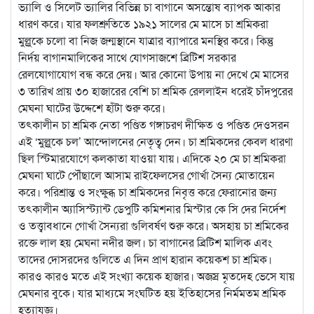
ভ্যালি ও সিলেট ভ্যালির বিভিন্ন চা বাগানে অসন্তোষ ব্যাপক আকার
ধারণ করে। যার ফলশ্রুতিতে ১৯২১ সালের মে মাসে চা শ্রমিকরা
মুল্লুকে চলো বা নিজ জন্মস্থানে যাত্রার ব্যাপারে মনস্থির করে। কিন্তু
নির্দয় বাগানমালিকের সাথে যোগসাজশে ব্রিটিশ সরকার
রেলযোগাযোগ বন্ধ করে দেয়। আর কোনো উপায় না দেখে মে মাসের
৩ তারিখ প্রায় ৩০ হাজারের বেশি চা শ্রমিক রেললাইন ধরেই চাঁদপুরের
মেঘনা ঘাটের উদ্দেশে হাঁটা শুরু করে।
তৎকালীন চা শ্রমিক নেতা পণ্ডিত গঙ্গাচরণ দীক্ষিত ও পণ্ডিত দেওসরন
এই ‘মুল্লুকে চল’ আন্দোলনের নেতৃত্ব দেন। চা শ্রমিকদের কেবল ধারণা
ছিল স্টিমারযোগে কলকাতা যাওয়া যায়। এদিকে ২০ মে চা শ্রমিকরা
মেঘনা ঘাটে পৌঁছালে আসাম রাইফেলসের গোর্খা সৈন্য মোতায়েন
করে। পরিশ্রান্ত ও সংক্ষুব্ধ চা শ্রমিকদের নিবৃত্ত করে ফেরানোর জন্য
তৎকালীন অ্যাসিস্ট্যান্ট ডেপুটি কমিশনার মিস্টার কে সি দের নির্দেশ
ও তত্ত্বাবধানে গোর্খা সৈন্যরা গুলিবর্ষণ শুরু করে। অসহায় চা শ্রমিকের
রক্তে লাল হয় মেঘনা নদীর জল। চা বাগানের ব্রিটিশ মালিক এবং
তাদের দোসরদের গুলিতে এ দিন প্রাণ হারান কয়েকশ চা শ্রমিক।
কারও কারও মতে এই সংখ্যা কয়েক হাজার। অজস্র মৃতদেহ ভেসে যায়
মেঘনার বুকে। যার মাধ্যমে সংঘটিত হয় ইতিহাসের নির্মমতম শ্রমিক
হত্যাযজ্ঞ।