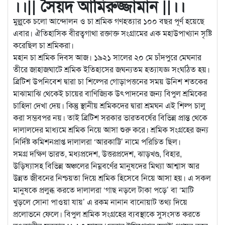
।।|| সৈয়দ আমিরুজ্জামান ||।।
মুল্লুকে চলো আন্দোলন ও চা শ্রমিক গণহত্যার ১০০ বছর পূর্ণ হয়েছে
এবার। ঐতিহাসিক বীরত্বগাথা রক্তাক্ত সংগ্রামের এক মহাউপাখ্যান সৃষ্টি
করেছিল চা শ্রমিকরা।
মহান চা শ্রমিক দিবস আজ। ১৯২১ সালের ২০ মে
চাঁদপুরে মেঘনার
তীরে জাহাজঘাটে শ্রমিক ইতিহাসের জঘন্যতম হত্যাযজ্ঞ সংঘঠিত হয়।
ব্রিটিশ উপনিবেশ দ্বারা চা শিল্পের গোড়াপত্তনের সময় উনিশ শতকের
মাঝামাঝি থেকেই চায়ের বাণিজ্যিক উৎপাদনের জন্য বিপুল শ্রমিকের
চাহিদা দেখা দেয়। কিন্তু স্থানীয় শ্রমিকদের দ্বারা শ্রমঘন এই শিল্প চালু
করা সম্ভবপর নয়। তাই ব্রিটিশ সরকার ভারতবর্ষের বিভিন্ন প্রান্ত থেকে
দালালদের মাধ্যমে শ্রমিক নিয়ে আসা শুরু করে। শ্রমিক সংগ্রহের জন্য
নির্দিষ্ট কমিশনপ্রাপ্ত দালালরা ‘আরকাট্টি’ নামে পরিচিত ছিল।
সমগ্র দক্ষিণ ভারত, মধ্যপ্রদেশ, উত্তরপ্রদেশ, ঝাড়খণ্ড, বিহার,
উড়িষ্যাসহ বিভিন্ন অঞ্চলের নিম্নবর্ণের মানুষদের মিথ্যা আশ্বাস আর
উন্নত জীবনের নিশ্চয়তা দিয়ে শ্রমিক হিসেবে নিয়ে আসা হয়। এ সকল
মানুষকে প্রলুব্ধ করতে দালালরা ‘গাছ নড়লে টাকা পড়ে’ বা ‘মাটি
খুড়লে সোনা পাওয়া যায়’ এ রকম নানান বানোয়াট তথ্য দিয়ে
প্রলোভনে ফেলে। বিপুল শ্রমিক সংগ্রহের ব্যবস্থাকে সুসংসত করতে