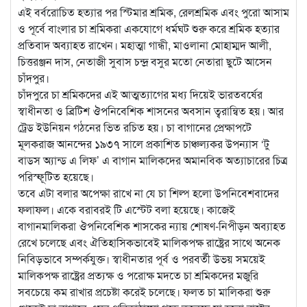
এই বর্বরোচিত হত্যার পর স্টিমার শ্রমিক, রেলশ্রমিক এবং পুরো আসাম
ও পূর্বে বাংলার চা শ্রমিকরা একযোগে ধর্মঘট শুরু করে শ্রমিক হত্যার
প্রতিবাদ অব্যাহত রাখেন। মহাত্মা গান্ধী, মাওলানা মোহাম্মদ আলী,
চিত্তরঞ্জন দাস, নেতাজী সুবাস চন্দ্র বসুর মতো নেতারা ছুটে আসেন
চাঁদপুর।
চাঁদপুরে চা শ্রমিকদের এই আত্মত্যাগের মধ্য দিয়েই ভারতবর্ষের
স্বাধীনতা ও ব্রিটিশ ঔপনিবেশিক শাসনের অবসান ত্বরান্বিত হয়। আর
ট্রেড ইউনিয়ন গঠনের ভিত রচিত হয়। চা বাগানের প্রেক্ষাপটে
মূলকরাজ আনন্দের ১৯৩৭ সালে প্রকাশিত চাঞ্চল্যকর উপন্যাস ‘টু
বাডস অ্যান্ড এ লিফ’ এ বাগান মালিকদের অমানবিক অত্যাচারের চিত্র
পরিস্ফূটিত হয়েছে।
তবে এটা বলার অপেক্ষা রাখে না যে চা শিল্প হলো উপনিবেশবাদের
ফলাফল। একে বরাবরই টি এস্টেট বলা হয়েছে। কাজেই
বাগানমালিকরা ঔপনিবেশিক শাসকের ন্যায় শোষণ-নিপীড়ন অব্যাহত
রেখে চলেছে এবং ঐতিহাসিকভাবেই মালিকপক্ষ রাষ্ট্রের সাথে অনেক
নিবিড়ভাবে সম্পর্কযুক্ত। স্বাধীনতার পূর্ব ও পরবর্তী উভয় সময়েই
মালিকপক্ষ রাষ্ট্রের প্রত্যক্ষ ও পরোক্ষ মদতে চা শ্রমিকদের মজুরি
সবচেয়ে কম রাখার প্রচেষ্টা করেই চলেছে। ফলত চা মালিকরা শুরু