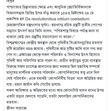
বিপ্লব
পাশ্চাত্যের চিন্তাধারার ক্ষেত্রে এবং আধুনিক জ্যোতির্বিজ্ঞানকে
বিজ্ঞানসম্মত ভিত্তির উপর দাঁড় করাতে ১৫৪৩ খ্রিষ্টাব্দের ২৪ মে
প্রকাশিত হল De revolutionibus orbium coelestium
(মহাজাগতিক বস্তুগুলোর ঘূর্ণন)। ছয়খন্ডে রচিত গ্রন্থটি তৃতীয় পোপের
সম্মানে উৎসর্গ করে তিনি বলেন, “গণিতশাস্ত্র বিষয়ে পর্যাপ্ত জ্ঞান না
থাকলে কেউ যেন গ্রন্থটির সমালোচনা না করেন।”
বিশ্বব্রহ্মান্ডের কেন্দ্রীয় অবস্থান থেকে পৃথিবীর সিংহাসনচ্যুতির মতবাদ
সৃষ্টি করেছিল প্রচণ্ড আঘাত। পৃথিবীকে আর সৃষ্টির আদি বলে গণ্য করা
গেল না। ব্রহ্মাণ্ডের কেন্দ্রে সকল পরিবর্তন ও বিনাশের উৎস হিসেবে
পৃথিবী আর পরিগণিত হতে পারল না। প্রাচীন কর্তৃত্বের পুরো ব্যবস্থার
বিরুদ্ধে সফল চ্যালেঞ্জ জানানোর জন্য দরকার ছিল মহাবিশ্ব সম্পর্কে
মানুষের দার্শনিক ধারণার পরিবর্তন। কোপার্নিকাসের তত্ত্ব এনে দিল
সেই পরিবর্তন। একে যথার্থই ‘কোপার্নিসীয় বিপ্লব’ বলে অভিহিত করা
যায়। মহান জার্মান কবি গ্যেটের ভাষায়-
সকল আবিষ্কার ও অভিমতের মধ্যে আর কোনোটাই মানব মনের উপর
এতটা প্রভাব ফেলতে পারেনি, যতটা ফেলেছিল কোপার্নিকাসের
মতবাদ।
জীবন সায়াহ্নে