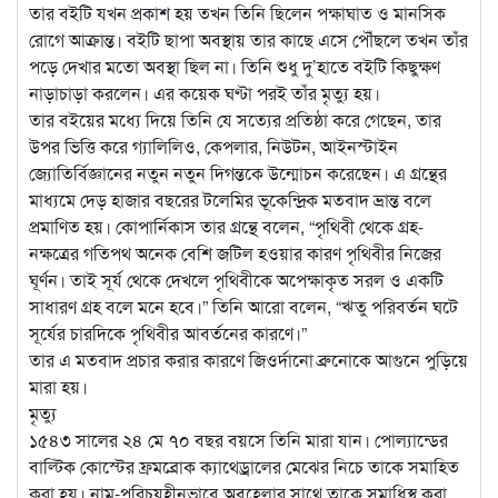
তার বইটি যখন প্রকাশ হয় তখন তিনি ছিলেন পক্ষাঘাত ও মানসিক
রোগে আক্রান্ত। বইটি ছাপা অবস্থায় তার কাছে এসে পৌঁছলে তখন তাঁর
পড়ে দেখার মতো অবস্থা ছিল না। তিনি শুধু দু’হাতে বইটি কিছুক্ষণ
নাড়াচাড়া করলেন। এর কয়েক ঘণ্টা পরই তাঁর মৃত্যু হয়।
তার বইয়ের মধ্যে দিয়ে তিনি যে সত্যের প্রতিষ্ঠা করে গেছেন, তার
উপর ভিত্তি করে গ্যালিলিও, কেপলার, নিউটন, আইনস্টাইন
জ্যোতির্বিজ্ঞানের নতুন নতুন দিগন্তকে উন্মোচন করেছেন। এ গ্রন্থের
মাধ্যমে দেড় হাজার বছরের টলেমির ভূকেন্দ্রিক মতবাদ ভ্রান্ত বলে
প্রমাণিত হয়। কোপার্নিকাস তার গ্রন্থে বলেন, “পৃথিবী থেকে গ্রহ-
নক্ষত্রের গতিপথ অনেক বেশি জটিল হওয়ার কারণ পৃথিবীর নিজের
ঘূর্ণন। তাই সূর্য থেকে দেখলে পৃথিবীকে অপেক্ষাকৃত সরল ও একটি
সাধারণ গ্রহ বলে মনে হবে।” তিনি আরো বলেন, “ঋতু পরিবর্তন ঘটে
সূর্যের চারদিকে পৃথিবীর আবর্তনের কারণে।”
তার এ মতবাদ প্রচার করার কারণে জিওর্দানো ব্রুনোকে আগুনে পুড়িয়ে
মারা হয়।
মৃত্যু
১৫৪৩ সালের ২৪ মে ৭০ বছর বয়সে তিনি মারা যান। পোল্যান্ডের
বাল্টিক কোস্টের ফ্রমব্রোক ক্যাথেড্রালের মেঝের নিচে তাকে সমাহিত
করা হয়। নাম-পরিচয়হীনভাবে অবহেলার সাথে তাকে সমাধিস্থ করা