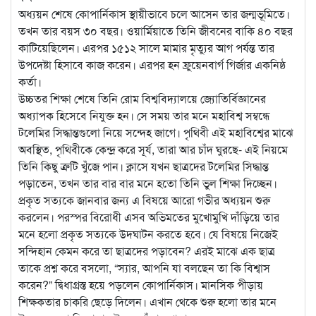
অধ্যয়ন শেষে কোপার্নিকাস স্থায়ীভাবে চলে আসেন তার জন্মভূমিতে।
তখন তার বয়স ৩০ বছর। ওয়ার্মিয়াতে তিনি জীবনের বাকি ৪০ বছর
কাটিয়েছিলেন। এরপর ১৫১২ সালে মামার মৃত্যুর আগ পর্যন্ত তার
উপদেষ্টা হিসাবে কাজ করেন। এরপর হন ফ্রুয়েনবার্গ গির্জার একনিষ্ঠ
কর্তা।
উচ্চতর শিক্ষা শেষে তিনি রোম বিশ্ববিদ্যালয়ে জ্যোতির্বিজ্ঞানের
অধ্যাপক হিসেবে নিযুক্ত হন। সে সময় তার মনে মহাবিশ্ব সম্বন্ধে
টলেমির সিদ্ধান্তগুলো নিয়ে সন্দেহ জাগে। পৃথিবী এই মহাবিশ্বের মাঝে
অবস্থিত, পৃথিবীকে কেন্দ্র করে সূর্য, তারা আর চাঁদ ঘুরছে- এই নিয়মে
তিনি কিছু ত্রুটি খুঁজে পান। ক্লাসে যখন ছাত্রদের টলেমির সিদ্ধান্ত
পড়াতেন, তখন তার বার বার মনে হতো তিনি ভুল শিক্ষা দিচ্ছেন।
প্রকৃত সত্যকে জানবার জন্য এ বিষয়ে আরো গভীর অধ্যয়ন শুরু
করলেন। পরস্পর বিরোধী এসব অভিমতের মুখোমুখি দাঁড়িয়ে তার
মনে হলো প্রকৃত সত্যকে উদ্ঘাটন করতে হবে। যে বিষয়ে নিজেই
সন্দিহান কেমন করে তা ছাত্রদের পড়াবেন? এরই মাঝে এক ছাত্র
তাকে প্রশ্ন করে বসলো, “স্যার, আপনি যা বলছেন তা কি বিশ্বাস
করেন?” দ্বিধাগ্রস্ত হয়ে পড়লেন কোপার্নিকাস। মানসিক পীড়ায়
শিক্ষকতার চাকরি ছেড়ে দিলেন। এখান থেকে শুরু হলো তার মনে