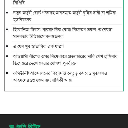
সিপিবি
নতুন মজুরী বোর্ড গঠনসহ মানসম্মত মজুরী বৃদ্ধির দাবী চা শ্রমিক
ইউনিয়নের
হিরোশিমা দিবস: পারমাণবিক বোমা নিক্ষেপে ভয়াল ধ্বংসযজ্ঞ
মানবতার ইতিহাসে কলঙ্কজনক
এ যেন খুব স্বাভাবিক এক যাত্রা!
আওয়ামী লীগের ওপর নিষেধাজ্ঞা প্রত্যাহারের দাবি শেখ হাসিনার,
ডিসেম্বরে দেশে ফেরার ঘোষণা পুনর্ব্যক্ত
কমিউনিষ্ট আন্দোলনের কিংবদন্তি নেতৃত্ব কমরেড মুজফ্ফর
আহমদের ১৩৭তম জন্মবার্ষিকী আজ
অারপি নিউজ