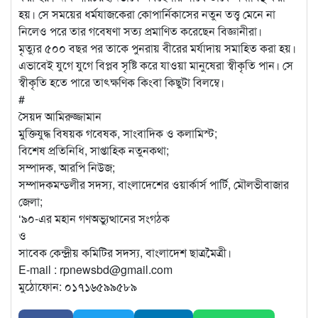
হয়। সে সময়ের ধর্মযাজকেরা কোপার্নিকাসের নতুন তত্ত্ব মেনে না
নিলেও পরে তার গবেষণা সত্য প্রমাণিত করেছেন বিজ্ঞানীরা।
মৃত্যুর ৫০০ বছর পর তাকে পুনরায় বীরের মর্যাদায় সমাহিত করা হয়।
এভাবেই যুগে যুগে বিপ্লব সৃষ্টি করে যাওয়া মানুষেরা স্বীকৃতি পান। সে
স্বীকৃতি হতে পারে তাৎক্ষণিক কিংবা কিছুটা বিলম্বে।
#
সৈয়দ আমিরুজ্জামান
মুক্তিযুদ্ধ বিষয়ক গবেষক, সাংবাদিক ও কলামিস্ট;
বিশেষ প্রতিনিধি, সাপ্তাহিক নতুনকথা;
সম্পাদক, আরপি নিউজ;
সম্পাদকমন্ডলীর সদস্য, বাংলাদেশের ওয়ার্কার্স পার্টি, মৌলভীবাজার
জেলা;
‘৯০-এর মহান গণঅভ্যুত্থানের সংগঠক
ও
সাবেক কেন্দ্রীয় কমিটির সদস্য, বাংলাদেশ ছাত্রমৈত্রী।
E-mail : rpnewsbd@gmail.com
মুঠোফোন: ০১৭১৬৫৯৯৫৮৯