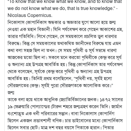
“To know that we know what we know, and to know that
we do not know what we do, that is true knowledge.” -
Nicolaus Copernicus.
নিকোলাস কোপার্নিকাস অন্ধকার ও অজ্ঞতার যুগে আলো হয়ে জন্ম
নেওয়া এক মহান বিজ্ঞানী। যিনি পর্যবেক্ষণ করে গেছেন আকাশের গ্রহ,
তারার গতিবিধি। লিখে গেছেন, সে সময়কালে প্রচলিত ভুল ধারণার
বিরুদ্ধে। কিন্তু সে সময়কালের তথাকথিত জ্ঞানীদের বিরুদ্ধে যায় এমন
কথা বলা সহজ ছিল না তখন। সে সময় পৃথিবী ও সূর্য সম্বন্ধে ধারণা
আজকের মতো ছিল না। সকলে মনে করতো পৃথিবীকে কেন্দ্র করে সূর্য
ও অন্যান্য গ্রহ উপগ্রহ আবর্তিত হয়। কিন্তু কোপার্নিকাস তার পর্যবেক্ষণ
থেকে বলেছেন, সূর্যকে কেন্দ্র করে পৃথিবী ও অন্যান্য গ্রহ উপগ্রহ
আবর্তিত হয়। তিনিই প্রথম বলেছিলেন, “পৃথিবী নয়, সূর্যই হলো
সৌরজগতের কেন্দ্র। সূর্যই পুরো সৌরজগতকে আলোকিত করে।”
জন্ম
তাকে বলা হয়ে থাকে আধুনিক জ্যোতির্বিজ্ঞানের জনক। ১৪৭২ সালের
১৯ ফেব্রুয়ারি পোল্যান্ডের টোরুন শহরে জন্মগ্রহণ করেন তিনি। জার্মান
বংশোদ্ভূত এক ধনী পরিবারের সন্তান। বাবা নিকোলাস কোপার্নিগ
ছিলেন একজন প্রভাবশালী বণিক। চার ভাইবোনের মধ্যে কোপার্নিকাস
ছিলেন সবার ছোট। মাত্র দশ বছর বয়সে পিতাকে হারান। পিতার