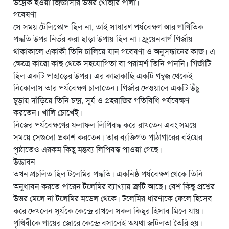
উদ্রেক হওয়া জিজ্ঞাসার উত্তর খোঁজার পালা।
গবেষণা
সে সময় টেলিস্কোপ ছিল না, তাই সাধারণ পর্যবেক্ষণ আর গাণিতিক
পদ্ধতি উপর নির্ভর করা ছাড়া উপায় ছিল না। ফ্রুয়েনবার্গ গির্জায়
থাকাকালে একাকী তিনি চালিয়ে যান গবেষণা ও অনুসন্ধানের কাজ। এ
ক্ষেত্রে কারো কাছ থেকে সহযোগিতা বা পরামর্শ তিনি পাননি। গির্জাটি
ছিল একটি পাহাড়ের উপর। এর কাছাকাছি একটি গম্বুজ থেকেই
নিকোলাস তার পর্যবেক্ষণ চালাতেন। গির্জার দেওয়ালে একটি উঁচু
চূড়ায় দাঁড়িয়ে তিনি চন্দ্র, সূর্য ও গ্রহরাজির গতিবিধি পর্যবেক্ষণ
করতেন। খালি চোখেই।
নিজের পর্যবেক্ষণের ফলাফল লিপিবদ্ধ করে রাখতেন এবং সময়ে
সময়ে সেগুলো প্রকাশ করতেন। তার ব্যক্তিগত পাঠাগারের বইয়ের
পৃষ্ঠাতেও এরকম কিছু মন্তব্য লিপিবদ্ধ পাওয়া গেছে।
উদ্ভাবন
তখন প্রচলিত ছিল টলেমির পদ্ধতি। একনিষ্ঠ পর্যবেক্ষণ থেকে তিনি
অনুধাবন করতে পারেন টলেমির ব্যাখ্যায় ত্রুটি আছে। বেশ কিছু প্রশ্নের
উত্তর মেলে না টলেমির মডেল থেকে। টলেমির ধারণাকে ফেলে হিসেব
করে দেখলেন সূর্যকে কেন্দ্রে রাখলে সকল কিছুর হিসাব মিলে যায়।
পৃথিবীকে গায়ের জোরে কেন্দ্রে বসালেই অযথা জটিলতা তৈরি হয়।