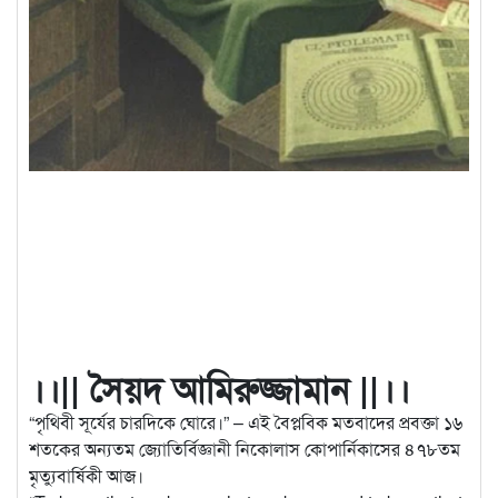
।।|| সৈয়দ আমিরুজ্জামান ||।।
“পৃথিবী সূর্যের চারদিকে ঘোরে।” – এই বৈপ্লবিক মতবাদের প্রবক্তা ১৬
শতকের অন্যতম জ্যোতির্বিজ্ঞানী নিকোলাস কোপার্নিকাসের ৪৭৮তম
মৃত্যুবার্ষিকী আজ।