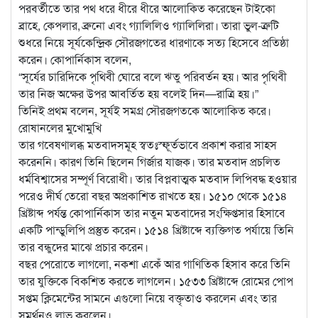
পরবর্তীতে তার পথ ধরে ধীরে ধীরে আলোকিত করেছেন টাইকো
ব্রাহে, কেপলার, ব্রুনো এবং গ্যালিলিও গ্যালিলিরা। তারা ভুল-ত্রুটি
শুধরে নিয়ে সূর্যকেন্দ্রিক সৌরজগতের ধারণাকে সত্য হিসেবে প্রতিষ্ঠা
করেন। কোপার্নিকাস বলেন,
“সূর্যের চারিদিকে পৃথিবী ঘোরে বলে ঋতু পরিবর্তন হয়। আর পৃথিবী
তার নিজ অক্ষের উপর আবর্তিত হয় বলেই দিন—রাত্রি হয়।”
তিনিই প্রথম বলেন, সূর্যই সমগ্র সৌরজগতকে আলোকিত করে।
রোষানলের মুখোমুখি
তার গবেষণালব্ধ মতবাদসমূহ স্বতঃস্ফূর্তভাবে প্রকাশ করার সাহস
করেননি। কারণ তিনি ছিলেন গির্জার যাজক। তার মতবাদ প্রচলিত
ধর্মবিশ্বাসের সম্পূর্ণ বিরোধী। তার বিপ্লবাত্মক মতবাদ লিপিবদ্ধ হওয়ার
পরেও দীর্ঘ তেরো বছর অপ্রকাশিত রাখতে হয়। ১৫১০ থেকে ১৫১৪
খ্রিষ্টাব্দ পর্যন্ত কোপার্নিকাস তার নতুন মতবাদের সংক্ষিপ্তসার হিসাবে
একটি পান্ডুলিপি প্রস্তুত করেন। ১৫১৪ খ্রিষ্টাব্দে ব্যক্তিগত পর্যায়ে তিনি
তার বন্ধুদের মাঝে প্রচার করেন।
বছর পেরোতে লাগলো, নকশা একেঁ আর গাণিতিক হিসাব করে তিনি
তার যুক্তিকে বিকশিত করতে লাগলেন। ১৫৩৩ খ্রিষ্টাব্দে রোমের পোপ
সপ্তম ক্লিমেন্টের সামনে এগুলো নিয়ে বক্তৃতাও করলেন এবং তার
সমর্থনও লাভ করলেন।