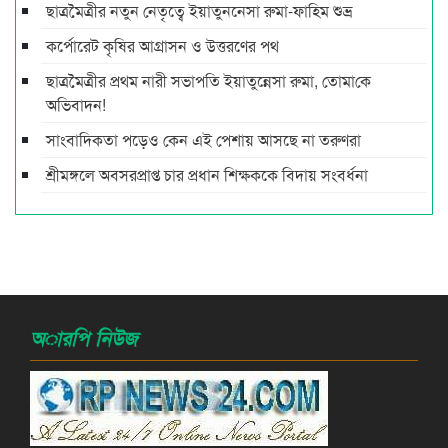
ছাত্রমৈত্রীর নতুন নেতৃত্বে ইয়াতুননেসা রুমা-ফাহিম শুভ্র
কর্পোরেট কৃষির আগ্রাসন ও উত্তরণের পথ
ছাত্রমৈত্রীর প্রথম নারী সভাপ‌তি ইয়াতুন্নেসা রুমা, তোমা‌কে
অ‌ভিবাদন!
সাংবাদিকতা পড়েও কেন এই পেশায় আসছে না তরুণরা
শ্রীমঙ্গলে অবসরপ্রাপ্ত চার প্রধান শিক্ষককে বিদায় সংবর্ধনা
অারপি নিউজ