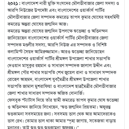
২০২১ :
বাংলাদেশ নারী মুক্তি সংসদের মৌলভীবাজার জেলা সদস্য ও
আরপি নিউজের উপদেষ্টা এবং বাংলাদেশের ওয়ার্কার্স পার্টির
মৌলভীবাজার জেলা সম্পাদক কমরেড তাপস কুমার
ঘোষের সহধর্মিণী
কমরেড অন্তরা ঘোষের জন্মদিন আজ।
কমরেড অন্তরা ঘোষের জন্মদিন উপলক্ষে শুভেচ্ছা ও অভিনন্দন
জানিয়েছেন বাংলাদেশের ওয়ার্কার্স পার্টির মৌলভীবাজার জেলা
সম্পাদক মণ্ডলীর সদস্য, আরপি নিউজ এর সম্পাদক ও বিশিষ্ট
কলামিস্ট সৈয়দ আমিরুজ্জামান। আরও শুভেচ্ছা জানিয়েছেন
বাংলাদেশের ওয়ার্কার্স পার্টির শ্রীমঙ্গল উপজেলা শাখার সভাপতি
দেওয়ান মাসুকুর রহমান ও সাধারণ সম্পাদক জালাল উদ্দীন এবং
শ্রীমঙ্গল পৌর শাখার সভাপতি শেখ জুয়েল রানা ও সাধারণ সম্পাদক
রোহেল আহমদ, বাংলাদেশ যুবমৈত্রীর শ্রীমঙ্গল উপজেলা শাখার
সভাপতি জামাল মুশরাফিয়া ও বাংলাদেশ ছাত্রমৈত্রীর মৌলভীবাজার
জেলা শাখার সাধারণ সম্পাদক অজিত বোনার্জি।
ফেসবুক স্ট্যাটাস দিয়ে তাঁর স্বামী কমরেড তাপস কুমার ঘোষ শুভেচ্ছা
ও অভিনন্দন জানিয়ে লিখেছেন, “শুভ জন্মদিন প্রিয়তমা। অফুরন্ত
শুভকামনা সবসময়ের জন্য। সবসময় ভাল থেক আর আমাদেরকেও
ভাল রেখ। তোমার ভাল থাকা আমার স্পৃহা জাগায়, সতেজতা বাড়ায়
মননের। তাই শুভ শুভ শুভকামনা অফুরন্ত।।”