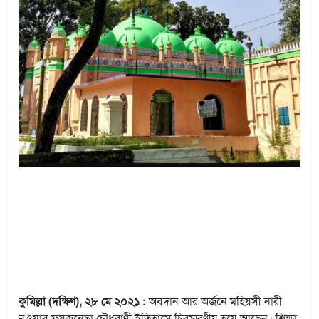
কুমিল্লা (দক্ষিণ), ২৮ মে ২০২১ :
অবদান আর অর্জনে মহিয়সী নারী
নওয়াব ফয়জুন্নেছা চৌধুরাণী ইতিহাসে চিরস্মরণীয় হয়ে আছেন। শিক্ষা,