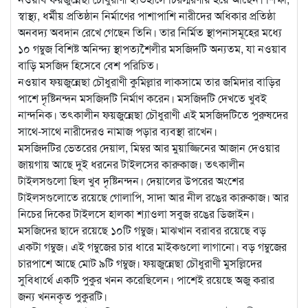
স্বাস্থ্য, ধর্মীয় প্রতিষ্ঠান নির্মাণের পাশাপাশি নারীদের অধিকার প্রতিষ্ঠা
অনবদ্য অবদান রেখে গেছেন তিনি। তার নির্মিত স্থাপনাসমূহের
মধ্যে
১০ গম্বুজ বিশিষ্ট অনিন্দ্য স্থাপত্যশৈলীর মসজিদটি অন্যতম, যা নওয়াব
বাড়ি মসজিদ হিসেবে বেশ পরিচিত।
নওয়াব ফয়জুন্নেছা চৌধুরাণী কুমিল্লার লাকসামে তার জমিদার বাড়ির
পাশে দৃষ্টিনন্দন মসজিদটি নির্মাণ করেন। মসজিদটি দেখতে খুবই
নান্দনিক। তৎকালীন ফয়জুন্নেছা চৌধুরাণী এই মসজিদটিতে পুরুষদের
সাথে-সাথে নারীদেরও নামাজ পড়ার ব্যবস্থা রাখেন।
মসজিদটির ভেতরের দেয়াল, মিম্বর আর মুয়াজ্জিনের আজান দেওয়ার
জায়গায় আছে দুই ধরনের টাইলসের কারুকাজ। তৎকালীন
টাইলসগুলো ছিল খুব দৃষ্টিনন্দন। দেয়ালের উপরের অংশের
টাইলসগুলোতে রয়েছে গোলাপি, সাদা আর নীল রঙের কারুকাজ। আর
নিচের দিকের টাইলসে হালকা শ্যাওলা সবুজ রঙের ডিজাইন।
মসজিদের ছাদে রয়েছে ১০টি গম্বুজ। মাঝখান বরাবর রয়েছে বড়
একটা গম্বুজ। এই গম্বুজের চার ধারে মাইকগুলো লাগানো। বড় গম্বুজের
চারপাশে আছে মোট ৯টি গম্বুজ। ফয়জুন্নেছা চৌধুরাণী মুসল্লিদের
সুবিধার্থে একটি পুকুর খনন করেছিলেন। পাশেই রয়েছে অজু করার
জন্য খননকৃত পুকুরটি।