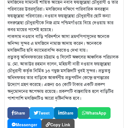
মসজিদের সামনেই শায়িত আছেন নবাব ফয়জুন্নেছা চৌধুরাণী ও তার
পরিবারের উত্তরসূরিরা। মসজিদের দক্ষিণে পারিবারিক কবরস্থান
ফয়জুন্নেছা পরিবারের। নওয়াব ফয়জুন্নেছা চৌধুরাণীর ছোট কন্যা
বদরুন্নেছা চৌধুরাণীকে নিজ গ্রাম পশ্চিমগাঁওয়ে বিয়ে দেওয়ায় তার
কবর মায়ের পাশেই হয়েছে।
লাকসাম নওয়াব বাড়ি পরিদর্শনে আসা ভ্রমণপিপাসুদের অনেকে
অনিন্দ্য সুন্দর এ মসজিদে নামাজ আদায় করেন। অনেককে
মসজিদটির ছবি ক্যামেরাবন্দি করতেও দেখা যায়।
প্রত্নতত্ত্ব অধিদফতরের চট্টগ্রাম ও সিলেট অঞ্চলের আঞ্চলিক পরিচালক
ড. মো. আতাউর রহমান বলেন, মহিয়সী নারী নওয়াব ফয়জুন্নেছা
চৌধুরাণী কর্তৃক নির্মিত ১০ গম্বুজ মসজিদটি খুবই সুন্দর। প্রত্নতত্ত্ব
অধিদফতর তার বাড়িকে আকর্ষণীয় প্রত্নপর্যটন কেন্দ্রে রূপান্তরের
উদ্যোগ গ্রহণ করেছে। এজন্য ৩০ কোটি টাকার একটি প্রকল্প
অনুমোদনের অপেক্ষায় রয়েছে। প্রকল্পটি বাস্তবায়িত হলে বাড়িটির
পাশাপাশি মসজিদটিও আরো দৃষ্টিনন্দিত হবে।
Share
Tweet
Share
WhatsApp
Messenger
Copy Link