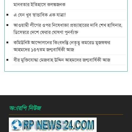
মানবতার ইতিহাসে কলঙ্কজনক
এ যেন খুব স্বাভাবিক এক যাত্রা!
আওয়ামী লীগের ওপর নিষেধাজ্ঞা প্রত্যাহারের দাবি শেখ হাসিনার,
ডিসেম্বরে দেশে ফেরার ঘোষণা পুনর্ব্যক্ত
কমিউনিষ্ট আন্দোলনের কিংবদন্তি নেতৃত্ব কমরেড মুজফ্ফর
আহমদের ১৩৭তম জন্মবার্ষিকী আজ
বীর মুক্তিযোদ্ধা মেজবাহ উদ্দিন আহমদের জন্মবার্ষিকী আজ
অারপি নিউজ