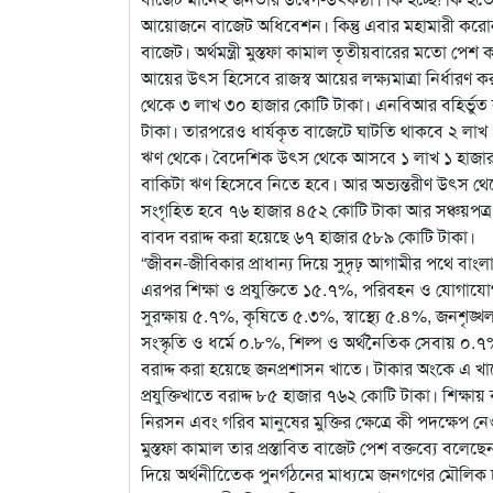
আয়োজনে বাজেট অধিবেশন। কিন্তু এবার মহামারী করো
বাজেট। অর্থমন্ত্রী মুস্তফা কামাল তৃতীয়বারের মতো প
আয়ের উৎস হিসেবে রাজস্ব আয়ের লক্ষ্যমাত্রা নির্ধারণ
থেকে ৩ লাখ ৩০ হাজার কোটি টাকা। এনবিআর বহির্ভুত
টাকা। তারপরেও ধার্যকৃত বাজেটে ঘাটতি থাকবে ২ লাখ
ঋণ থেকে। বৈদেশিক উৎস থেকে আসবে ১ লাখ ১ হাজার 
বাকিটা ঋণ হিসেবে নিতে হবে। আর অভ্যন্তরীণ উৎস থেক
সংগৃহিত হবে ৭৬ হাজার ৪৫২ কোটি টাকা আর সঞ্চয়পত্
বাবদ বরাদ্দ করা হয়েছে ৬৭ হাজার ৫৮৯ কোটি টাকা।
“জীবন-জীবিকার প্রাধান্য দিয়ে সুদৃঢ় আগামীর পথে বা
এরপর শিক্ষা ও প্রযুক্তিতে ১৫.৭%, পরিবহন ও যোগাযো
সুরক্ষায় ৫.৭%, কৃষিতে ৫.৩%, স্বাস্থ্যে ৫.৪%, জনশৃঙ
সংস্কৃতি ও ধর্মে ০.৮%, শিল্প ও অর্থনৈতিক সেবায় ০.
বরাদ্দ করা হয়েছে জনপ্রশাসন খাতে। টাকার অংকে এ খাত
প্রযুক্তিখাতে বরাদ্দ ৮৫ হাজার ৭৬২ কোটি টাকা। শিক্ষা
নিরসন এবং গরিব মানুষের মুক্তির ক্ষেত্রে কী পদক্ষেপ ন
মুস্তফা কামাল তার প্রস্তাবিত বাজেট পেশ বক্তব্যে বলে
দিয়ে অর্থনীতিেেক পুনর্গঠনের মাধ্যমে জনগণের মৌলিক 