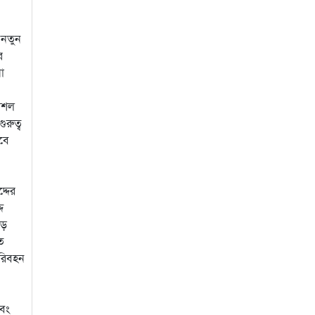
 নতুন
র
ো
ৌশল
রুত্ব
বে
্দের
দ
বড়
ে
পরিবহন
এবং