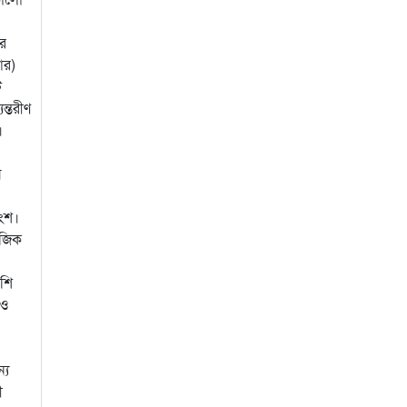
ের
আর)
ি
ন্তরীণ
।
ধ
াংশ।
াজিক
েশি
 ও
্য
ী