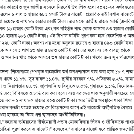
নার কারণে ৩ জুন জাতীয় সংসদে নিরবেই উত্থাপিত হলো ২০২১-২২ অর্থবছরের
েশ করলেন ৬ লাখ ৩ হাজার ৬৮১ কোটি টাকার বাজেট। প্রস্তাবিত এই বিশাল বাজেট
 করা হয়েছে ৩ লাখ ৮৯ হাজার কোটি টাকা। এর মধ্যে জাতীয় রাজস্ব বোর্ড (এনবি
 কর ১৬ হাজার কোটি টাকা এবং কর বহির্ভুত খাত থেকে আসবে ৪৩ হাজার কোট
 ১৪ হাজার ৬৮১ কোটি টাকা। এই বিশাল ঘাটতি পূরণ করা হবে বৈদেশিক ও অভ্য
২২৮ কোটি টাকা। অবশ্য এর মধ্যে অনুদান রয়েছে ৩ হাজার ৪৯০ কোটি টাকা
ে আসবে ১ লাখ ১৩ হাজার ৪৫৩ কোটি টাকা। এর মধ্যে ব্যাংক ব্যবস্থা থেকে
র ও অন্যান্য খাত থেকে আসবে ৩৭ হাজার কোটি টাকা। ঋণের জন্য সুদ পরিশো
ংলাদেশ”-শিরোনামে পেশকৃত বাজেটের অর্থ জনপ্রশাসনে ব্যয় করা হবে ১৮.৭ শত
গ খাতে ১১.৯%, সুদ বাবদ ১১.৪%, স্থানীয় সরকার ৭%, প্রতিরক্ষা ৬.২%, সাম
্খলা ও নিরাপত্তায় ৪.৮%, জ¦ালানি ও বিদ্যুতে ৪.৫%, গৃহায়নে ১.১%, বিনোদন-
৭% এবং বিবিধতে ০.৮% ব্যয় করা হবে। ব্যয় বরাদ্দের খাত অনুযায়ী সবচেয়ে ব
ে বরাদ্দ ১ লাখ ৮৫ হাজার ৪২৩ কোটি টাকা। আর দ্বিতীয় অবস্থানে থাকা শিক্ষা
য় বরাদ্দ কতটা যতেষ্ঠ হয়েছে সে বিশ্লেষণের আগে এই বাজেটে অর্থনৈতিক বৈষম্য
েওয়া হয়েছে তা নিয়ে প্রশ্ন তুলেছেন অর্থনীতিবিদরা।
ছেন,“ করোনা ভাইরাসের দীর্ঘমেয়াদী প্রভাব মোকাবিলায় জীবন ও জীবিকাকে প্রাধান
চাহিদা পূরণ করবে এ বাজেট।” বলেছেন,“ এবারের বাজেট হবে প্রান্তিক জনগোষ্ঠ