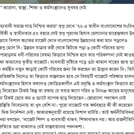
করোনা, স্বাস্থ্য, শিক্ষা ও কর্মসংস্থানেও সুখবর নেই
ম্যবাদী সমাজ লাভ নিশ্চিত করার”-স্বপ্ন দেখে ’৭২-এ স্বাধীন বাংলাদেশের সংবি
ষিকী ও স্বাধীনতার ৫০ বছরে সেই স্বপ্ন পূরণের হিসাব মেলানোর মাহেন্দ্রক্ষণে উত
রণভাবে বিশাল অংকের বাজেট দেখে বাংলাদেশের উন্নয়নের কথা মনে পড়লেও
স্বপ্ন মেলে নি। উন্নয়ন যাত্রার তরী থেকে ছিটকে পড়া ৬ কোটি গরিবের ভাগ্য
 পাহাড়সম ধনী-গরিবের বৈষম্য কিভাবে নিশ্চিত হবে তার পরিকল্পনা নেই আওয়
ুস্তফা কামালের তৃতীয় বাজেটে। ব্যবসায়ী দৃষ্টিতে গড়ে ওঠা কামাল সাহেব জাত ভ
ে কর্মহীন নতুন আড়াই কোটি গরিবের জন্য কি করছেন তা উল্লেখ করেন নি। তিন
রতিশ্রুতি দিলেও তা কিভাবে বাস্তবায়ন হবে-সে বিষয়টি বাজেটে পরিষ্কার বলেন
ও কর্মসংস্থানের হিসাব কষলেও কোভিডকালীন এই প্রবৃদ্ধি ও কর্মসংস্থান কিভাবে হ
ব দিয়েছেন ঠিকই কিন্তু তা রক্ষায় যে সবার আগে গরিব ও নি¤œ আয়ের মানুষের
কথা ঠিকই ভেবে কর ও ভ্যাটে ব্যাপক ছাড় দিয়েছেন। জোরালো পদক্ষেপ নেই
লেও পরিস্থিতি বিবেচনায় তা খুব বেশি না। পুরো বাজেটে গত অর্থবছরে কী কী করেছেন
 দিক নির্দেশনা নেই। আকারঅনুযায়ী রয়েছে বিশাল ঘাটতি। তাই অর্থনীতিবিদর
িদরা বলছেন, “বাজেট শিল্প ও ব্যবসায়ী বান্ধব, শিক্ষাবান্ধব নয়। আর রাজনীতি
তিশ্রুতিতে ভরা থাকলেও নেই বাস্তবায়নের পথনকশা।
হতে পারে! কোন পণ্যের দাম বাড়বে? কোন পণ্যের দাম কমবে? সাথে সংসদে জম