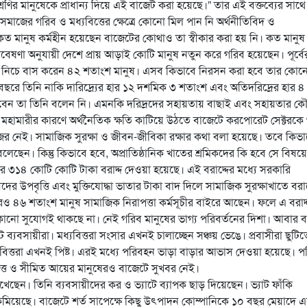
ণির মানুষেকে প্রাধান্য দিয়ে এই বাজেট করা হয়েছে।” তার এই বক্তব্যের সাথে
মাজের গরিব ও মধ্যবিত্তের ক্ষেত্রে কোনো মিল পান নি অর্থনীতিবিদ ও
 মানুষ কর্মহীন হয়েছেন বাজেটের কোথাও তা স্বীকার করা হয় নি। কত মানুষ
ষণা অনুযায়ী দেশে প্রায় আড়াই কোটি মানুষ নতুন করে গরিব হয়েছেন। পূর্বে
ার নিচে বাস করেন ৪২ শতাংশ মানুষ। এসব কিভাবে নিরসন করা হবে তার কোন
থ বছরে তিনি নাকি দারিদ্র্যের হার ১২ দশমিক ৩ শতাংশ এবং অতিদরিদ্রের হার ৪
বেন তা তিনি বলেন নি। এমনকি দরিদ্রদের সহায়তায় বাছাই এবং সহায়তার ক
ারীর কারণে অর্থনৈতিক ক্ষতি কাটিয়ে উঠতে বাজেটে করপোরেট সেক্টরকে গু
নজর নেই। সামাজিক সুরক্ষা ও জীবন-জীবিকা রক্ষার কথা বলা হয়েছে। তবে কিভা
বলেছেন। কিন্তু কিভাবে হবে, অপ্রাতিষ্ঠানিক খাতের শ্রমিকদের কি হবে সে বিষয়ে
র ৩১৪ কোটি কোটি টাকা বরাদ্দ দেওয়া হয়েছে। এই বরাদ্দের মধ্যে সরকারি
দের উপবৃত্তি এবং মুক্তিযোদ্ধা ভাতার টাকা বাদ দিলে সামাজিক সুরক্ষাখাতে বরাদ
েও ৪৬ শতাংশ মানুষ সামাজিক নিরাপত্তা কর্মসূচীর বাইরে আছেন। ফলে এ বরাদ্
কোনো সুযোগই থাকছে না। নেই গরিব মানুষের ভাগ্য পরিবর্তনের দিশা। আবার 
যবসায়ীরা। মধ্যবিত্তরা সংসার এখনই চালাচ্ছেন সঞ্চয় ভেঙে। প্রবাসীরা ছুটিত
যবিত্তরা এখনই পিষ্ট। এরই মধ্যে পরিবহন ভাড়া বাড়ার আভাস দেওয়া হয়েছে। 
িত্ত ও সীমিত আয়ের মানুষেরও বাজেটে সুখবর নেই।
থা রেখেছেন। তিনি ব্যবসায়ীদের কর ও ভ্যাটে ব্যাপক ছাড় দিয়েছেন। ভ্যাট ফাঁকি
কমিয়েছে। বাজেটে শর্ত সাপেক্ষে কিছু উৎপাদন কোম্পানিকে ১০ বছর মেয়াদে 