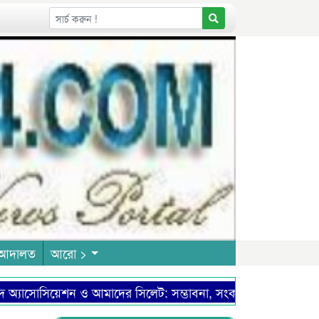
আদালত
আরো >
োসিয়েশন ও আমাদের সিলেট: সম্ভাবনা, সংকট এবং উত্তরণের পথ