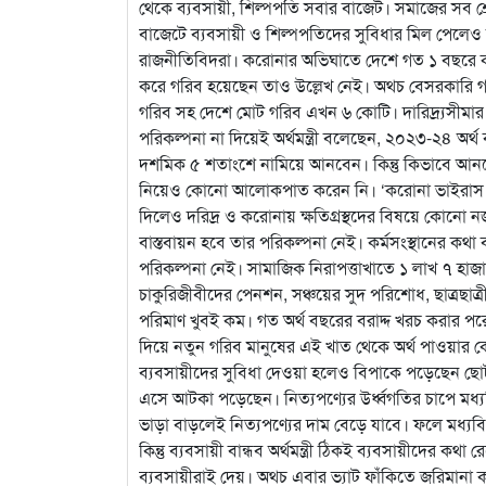
থেকে ব্যবসায়ী, শিল্পপতি সবার বাজেট। সমাজের সব শ্রে
বাজেটে ব্যবসায়ী ও শিল্পপতিদের সুবিধার মিল পেলেও স
রাজনীতিবিদরা। করোনার অভিঘাতে দেশে গত ১ বছরে কত
করে গরিব হয়েছেন তাও উল্লেখ নেই। অথচ বেসরকারি গবে
গরিব সহ দেশে মোট গরিব এখন ৬ কোটি। দারিদ্র্যসীম
পরিকল্পনা না দিয়েই অর্থমন্ত্রী বলেছেন, ২০২৩-২৪ অর্
দশমিক ৫ শতাংশে নামিয়ে আনবেন। কিন্তু কিভাবে আন
নিয়েও কোনো আলোকপাত করেন নি। ‘করোনা ভাইরাস মহাম
দিলেও দরিদ্র ও করোনায় ক্ষতিগ্রস্থদের বিষয়ে কোনো 
বাস্তবায়ন হবে তার পরিকল্পনা নেই। কর্মসংস্থানের কথা 
পরিকল্পনা নেই। সামাজিক নিরাপত্তাখাতে ১ লাখ ৭ হাজা
চাকুরিজীবীদের পেনশন, সঞ্চয়ের সুদ পরিশোধ, ছাত্রছাত্রী
পরিমাণ খুবই কম। গত অর্থ বছরের বরাদ্দ খরচ করার পর
দিয়ে নতুন গরিব মানুষের এই খাত থেকে অর্থ পাওয়ার 
ব্যবসায়ীদের সুবিধা দেওয়া হলেও বিপাকে পড়েছেন ছোট ব্
এসে আটকা পড়েছেন। নিত্যপণ্যের উর্ধ্বগতির চাপে মধ্
ভাড়া বাড়লেই নিত্যপণ্যের দাম বেড়ে যাবে। ফলে মধ্যব
কিন্তু ব্যবসায়ী বান্ধব অর্থমন্ত্রী ঠিকই ব্যবসায়ীদের ক
ব্যবসায়ীরাই দেয়। অথচ এবার ভ্যাট ফাঁকিতে জরিমানা 