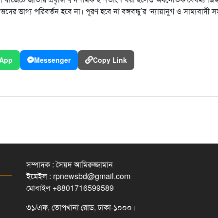
্তদের ভাগ্য পরিবর্তন হবে না। পূরণ হবে না বঙ্গবন্ধু’র ‘ন্যায়ানুগ ও সাম্যবাদী 
App
Messenger
Copy Link
সম্পাদক : সৈয়দ আমিরুজ্জামান
ইমেইল : rpnewsbd@gmail.com
মোবাইল +8801716599589
৩১/এফ, তোপখানা রোড, ঢাকা-১০০০।