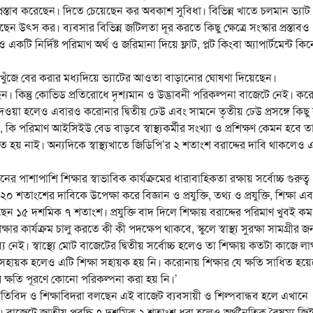
স্তাব করেছেন। দিতে চেয়েছেন কর অবকাশ সুবিধা। বিভিন্ন খাতে চলমান ভ্যাট
 উৎস কর। ব্যবসার বিভিন্ন জটিলতা দূর করতে কিছু ক্ষেত্রে সংস্কার প্রস্তাবও
নির্দিষ্ট পরিমাণ অর্থ ও জরিমানা দিয়ে ফ্লাট, প্লট কিংবা অ্যাপার্টমেন্ট কিন
ের খুঁজে বের করার মধ্যদিয়ে ভ্যাটের আওতা বাড়ানোর ঘোষণা দিয়েছেন।
। কিন্তু কোভিড প্রতিরোধে দৃশ্যমান ও উদ্ভাবনী পরিকল্পনা বাজেটে নেই। কর
দেওয়া হলেও এবারও করোনার দ্বিতীয় ঢেউ এবং সামনে তৃতীয় ঢেউ প্রসঙ্গে কিছু
পরিমাণ আইসিইউ বেড বাড়বে স্বাস্থ্যকর্মীর সংখ্যা ও প্রশিক্ষণ কেমন হবে ত
 হয় নাই। অন্যদিকে স্বাস্থ্যখাতে জিডিপি’র ২ শতাংশ বরাদ্দের দাবি থাকলেও 
ের পাশাপাশি শিক্ষার স্বাভাবিক কার্যক্রমের ধারাবাহিকতা রক্ষায় সর্বোচ্চ গুরুত্ব
 শতাংশের দাবিকে উপেক্ষা করে বিজ্ঞান ও প্রযুক্তি, তথ্য ও প্রযুক্তি, শিক্ষা এ
য়েছেন ১৫ দশমিক ৭ শতাংশ। প্রযুক্তি বাদ দিলে শিক্ষায় বরাদ্দের পরিমাণ খুবই কম
ষার কার্যক্রম চালু করতে কী কী পদক্ষেপ থাকবে, স্কুলে স্বাস্থ্য সুরক্ষা সামগ্রীর জন
 নেই। স্বাস্থ্যে মোট বাজেটের দ্বিতীয় সর্বোচ্চ হলেও তা শিক্ষায় কতটা কাজে ল
া সহায়ক হলেও এটি শিক্ষা সহায়ক হয় নি। করোনায় শিক্ষার যে ক্ষতি সাধিত হয়ে
ষার ক্ষতি পূরণে কোনো পরিকল্পনা করা হয় নি।’
ীতিবিদ ও শিক্ষাবিদরা বলছেন এই বাজেট ব্যবসায়ী ও শিল্পবান্ধব হলে এখানে
হয়েছে। বাজেটে জাতীয় প্রবৃদ্ধি ৭ দশমিক ২ শতাংশ ধরা হলেও অর্থনৈতিক বৈষম্য জি