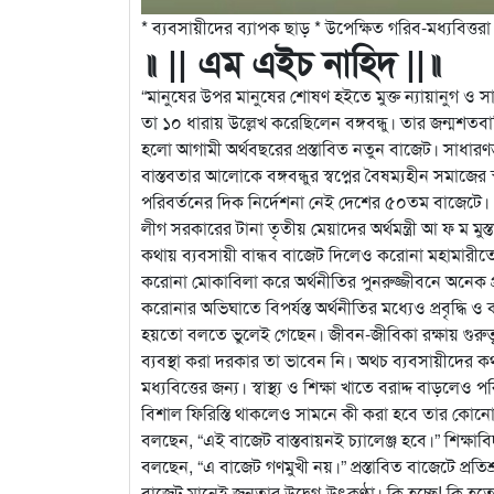
* ব্যবসায়ীদের ব্যাপক ছাড় * উপেক্ষিত গরিব-মধ্যবিত্তরা * 
॥ || এম এইচ নাহিদ ||॥
“মানুষের উপর মানুষের শোষণ হইতে মুক্ত ন্যায়ানুগ ও
সা
তা ১০ ধারায় উল্লেখ করেছিলেন বঙ্গবন্ধু। তার জন্মশতবার্
হলো আগামী অর্থবছরের প্রস্তাবিত নতুন বাজেট। সাধা
বাস্তবতার আলোকে বঙ্গবন্ধুর স্বপ্নের বৈষম্যহীন সমাজের 
পরিবর্তনের দিক নির্দেশনা নেই দেশের ৫০তম বাজেটে।
লীগ সরকারের টানা তৃতীয় মেয়াদের অর্থমন্ত্রী আ ফ ম ম
কথায় ব্যবসায়ী বান্ধব বাজেট দিলেও করোনা মহামারীত
করোনা মোকাবিলা করে অর্থনীতির পুনরুজ্জীবনে অনেক প্
করোনার অভিঘাতে বিপর্যস্ত অর্থনীতির মধ্যেও প্রবৃদ্ধি 
হয়তো বলতে ভুলেই গেছেন। জীবন-জীবিকা রক্ষায় গুরুত্
ব্যবস্থা করা দরকার তা ভাবেন নি। অথচ ব্যবসায়ীদের 
মধ্যবিত্তের জন্য। স্বাস্থ্য ও শিক্ষা খাতে বরাদ্দ বাড়
বিশাল ফিরিস্তি থাকলেও সামনে কী করা হবে তার কোনো
বলছেন, “এই বাজেট বাস্তবায়নই চ্যালেঞ্জ হবে।” শিক্ষাব
বলছেন, “এ বাজেট গণমুখী নয়।” প্রস্তাবিত বাজেটে প্র
বাজেট মানেই জনতার উদ্বেগ-উৎকণ্ঠা। কি হচ্ছে! কি 