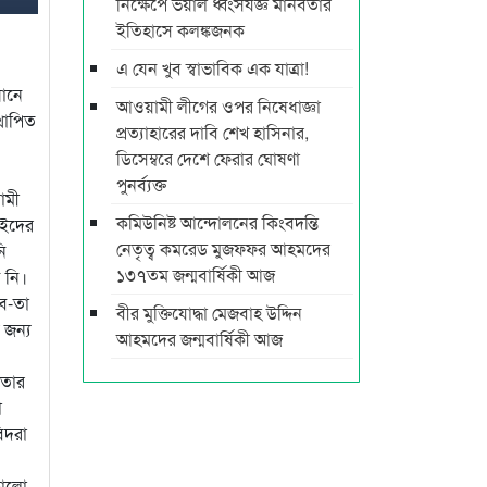
নিক্ষেপে ভয়াল ধ্বংসযজ্ঞ মানবতার
ইতিহাসে কলঙ্কজনক
এ যেন খুব স্বাভাবিক এক যাত্রা!
ধানে
আওয়ামী লীগের ওপর নিষেধাজ্ঞা
্থাপিত
প্রত্যাহারের দাবি শেখ হাসিনার,
ডিসেম্বরে দেশে ফেরার ঘোষণা
পুনর্ব্যক্ত
ামী
কমিউনিষ্ট আন্দোলনের কিংবদন্তি
াইদের
নেতৃত্ব কমরেড মুজফ্ফর আহমদের
ি
১৩৭তম জন্মবার্ষিকী আজ
 নি।
বে-তা
বীর মুক্তিযোদ্ধা মেজবাহ উদ্দিন
 জন্য
আহমদের জন্মবার্ষিকী আজ
 তার
া
বিদরা
কালো