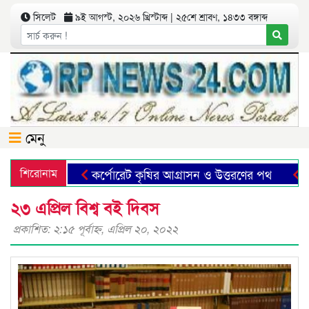
সিলেট
৯ই আগস্ট, ২০২৬ খ্রিস্টাব্দ | ২৫শে শ্রাবণ, ১৪৩৩ বঙ্গাব্দ
মেনু
শিরোনাম
কর্পোরেট কৃষির আগ্রাসন ও উত্তরণের পথ
ছাত্র
২৩ এপ্রিল বিশ্ব বই দিবস
প্রকাশিত: ২:১৫ পূর্বাহ্ণ, এপ্রিল ২০, ২০২২