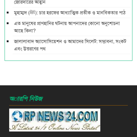
জোরদারের আহ্বান
মুহাম্মদ (ﷺ): চার হরফের আধ্যাত্মিক প্রতীক ও মানবিকতার পাঠ
এত মানুষের প্রাণহানির ঘটনায় আপনাদের কোনো অনুশোচনা
আছে কিনা?
জালালাবাদ অ্যাসোসিয়েশন ও আমাদের সিলেট: সম্ভাবনা, সংকট
এবং উত্তরণের পথ
অারপি নিউজ