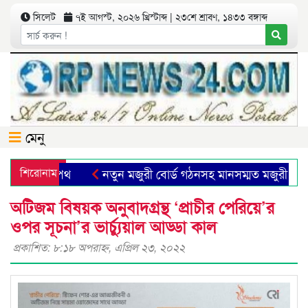
সিলেট
৭ই আগস্ট, ২০২৬ খ্রিস্টাব্দ | ২৩শে শ্রাবণ, ১৪৩৩ বঙ্গাব্দ
মেনু
 উত্তরণের পথ
শিরোনাম
নতুন মজুরী বোর্ড গঠনসহ মানসম্মত মজুরী বৃদ্ধির
াপত্তা জোটে বাংলাদেশের যুক্ত হওয়ায় উদ্বেগ প্রকাশ বাসদের
কয়ে
অটিজম বিষয়ক অনুবাদগ্রন্থ ‘প্রাচীর পেরিয়ে’র
ওপর সূচনা’র ভার্চ্যুয়াল আড্ডা কাল
প্রকাশিত: ৮:১৮ অপরাহ্ণ, এপ্রিল ২৩, ২০২২