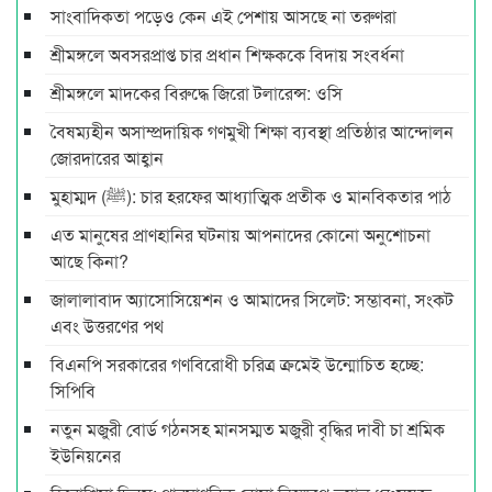
সাংবাদিকতা পড়েও কেন এই পেশায় আসছে না তরুণরা
শ্রীমঙ্গলে অবসরপ্রাপ্ত চার প্রধান শিক্ষককে বিদায় সংবর্ধনা
শ্রীমঙ্গলে মাদকের বিরুদ্ধে জিরো টলারেন্স: ওসি
বৈষম্যহীন অসাম্প্রদায়িক গণমুখী শিক্ষা ব্যবস্থা প্রতিষ্ঠার আন্দোলন
জোরদারের আহ্বান
মুহাম্মদ (ﷺ): চার হরফের আধ্যাত্মিক প্রতীক ও মানবিকতার পাঠ
এত মানুষের প্রাণহানির ঘটনায় আপনাদের কোনো অনুশোচনা
আছে কিনা?
জালালাবাদ অ্যাসোসিয়েশন ও আমাদের সিলেট: সম্ভাবনা, সংকট
এবং উত্তরণের পথ
বিএনপি সরকারের গণবিরোধী চরিত্র ক্রমেই উন্মোচিত হচ্ছে:
সিপিবি
নতুন মজুরী বোর্ড গঠনসহ মানসম্মত মজুরী বৃদ্ধির দাবী চা শ্রমিক
ইউনিয়নের