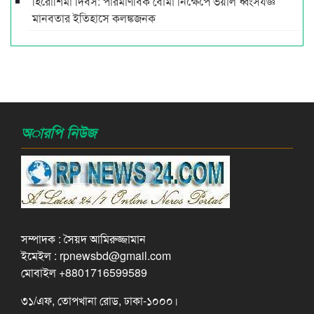
হিরোশিমা দিবস: পারমাণবিক বোমা নিক্ষেপে ভয়াল ধ্বংসযজ্ঞ
মানবতার ইতিহাসে কলঙ্কজনক
অারপি নিউজ
সম্পাদক : সৈয়দ আমিরুজ্জামান
ইমেইল : rpnewsbd@gmail.com
মোবাইল +8801716599589
৩১/এফ, তোপখানা রোড, ঢাকা-১০০০।