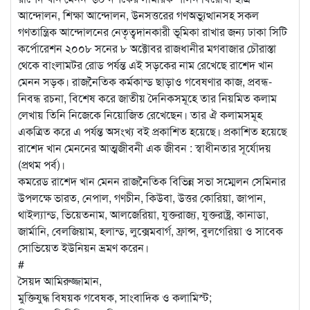
আন্দোলন, শিক্ষা আন্দোলন, উনসত্তরের গণঅভ্যুত্থানসহ সকল
গণতান্ত্রিক আন্দোলনের নেতৃত্বদানকারী ভূমিকা রাখার জন্য ঢাকা সিটি
কর্পোরেশন ২০০৮ সনের ৮ অক্টোবর রাজধানীর মগবাজার চৌরাস্তা
থেকে বাংলামটর রোড পর্যন্ত এই সড়কের নাম রেখেছে রাশেদ খান
মেনন সড়ক। রাজনৈতিক কর্মকান্ড ছাড়াও গবেষণার কাজ, প্রবন্ধ-
নিবন্ধ রচনা, বিশেষ করে জাতীয় দৈনিকসমূহে তার নিয়মিত কলাম
লেখায় তিনি নিজেকে নিয়োজিত রেখেছেন। তার ঐ কলামসমূহ
একত্রিত করে এ পর্যন্ত অসংখ্য বই প্রকাশিত হয়েছে। প্রকাশিত হয়েছে
রাশেদ খান মেননের আত্মজীবনী এক জীবন : স্বাধীনতার সূর্যোদয়
(প্রথম পর্ব)।
কমরেড রাশেদ খান মেনন রাজনৈতিক বিভিন্ন সভা সম্মেলন সেমিনার
উপলক্ষে ভারত, নেপাল, গণচীন, কিউবা, উত্তর কোরিয়া, জাপান,
থাইল্যান্ড, ভিয়েতনাম, আলজেরিয়া, যুক্তরাজ্য, যুক্তরাষ্ট্র, কানাডা,
জার্মানি, বেলজিয়াম, হলান্ড, লুক্সেমবার্গ, ফ্রান্স, বুলগেরিয়া ও সাবেক
সোভিয়েত ইউনিয়ন ভ্রমণ করেন।
#
সৈয়দ আমিরুজ্জামান,
মুক্তিযুদ্ধ বিষয়ক গবেষক, সাংবাদিক ও কলামিস্ট;