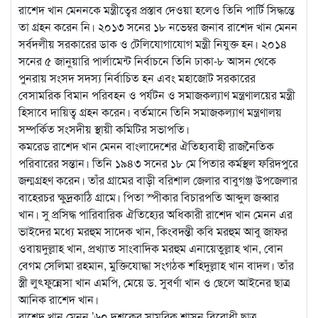
রাশেদ খান মেননকে মন্ত্রীত্বের প্রস্তাব দেওয়া হলেও তিনি পার্টি সিদ্ধন্তে
তা গ্রহন করেন নি। ২০১৩ সনের ১৮ নভেম্বর জনাব রাশেদ খান মেনন
সর্বদলীয় সরকারের ডাক ও টেলিযোগাযোগ মন্ত্রী নিযুক্ত হন। ২০১৪
সনের ৫ জানুয়ারি পার্লামেন্ট নির্বাচনে তিনি ঢাকা-৮ আসন থেকে
পুনরায় সংসদ সদস্য নির্বাচিত হন এবং মহাজোট সরকারের
বেসামরিক বিমান পরিবহন ও পর্যটন ও সমাজকল্যাণ মন্ত্রণালয়ের মন্ত্রী
হিসাবে দায়িত্ব গ্রহন করেন। বর্তমানে তিনি সমাজকল্যাণ মন্ত্রণালয়
সম্পর্কিত সংসদীয় স্থায়ী কমিটির সভাপতি।
কমরেড রাশেদ খান মেনন বাংলাদেশের ঐতিহ্যবাহী রাজনৈতিক
পরিবারের সন্তান। তিনি ১৯৪৩ সনের ১৮ মে পিতার কর্মস্থল ফরিদপুরে
জন্মগ্রহণ করেন। তাঁর গ্রামের বাড়ী বরিশাল জেলার বাবুগঞ্জ উপজেলার
বাহেরচর ক্ষুদ্রকাঠি গ্রামে। পিতা স্পীকার বিচারপতি আব্দুল জব্বার
খান। সু প্রসিদ্ধ পারিবারিক ঐতিহ্যের অধিকারী রাশেদ খান মেনন এর
ভাইদের মধ্যে মরহুম সাদেক খান, কিংবদন্তী কবি মরহুম আবু জাফর
ওবায়দুল্লাহ খান, প্রখ্যাত সাংবাদিক মরহুম এনায়েতুল্লাহ খান, বোন
বেগম সেলিমা রহমান, মুক্তিযোদ্ধা সংগঠক শহিদুল্লাহ খান বাদল। তাঁর
স্ত্রী লুৎফুন্নেসা খান এমপি, মেয়ে ড. সুবর্ণা খান ও ছেলে আইনের ছাত্র
আনিক রাশেদ খান।
রাশেদ খান মেনন ’৬০ দশকের সামরিক শাসন বিরোধী ছাত্র