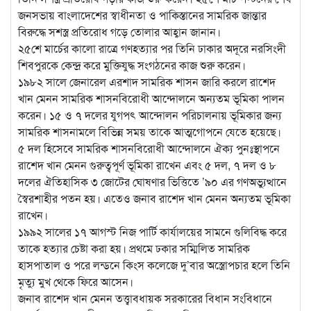
জনসভায় বাংলাদেশের স্বাধীনতা ও পাকিস্তানের সামরিক জান্তার
বিরুদ্ধে সশস্ত্র প্রতিরোধ গড়ে তোলার আহ্বান জানান।
২৫শে মার্চের কালো রাত্রে গণহত্যার পর তিনি ঢাকার অদূরে নরসিংদী
শিবপুরকে কেন্দ্র করে মুক্তিযুদ্ধ সংগঠনের কাজ শুরু করেন।
১৯৮২ সালে জেনারেল এরশাদ সামরিক শাসন জারি করলে রাশেদ
খান মেনন সামরিক শাসনবিরোধী আন্দোলনে অন্যতম ভূমিকা পালন
করেন। ১৫ ও ৭ দলের যুগপৎ আন্দোলন পরিচালনায় ভূমিকার জন্য
সামরিক শাসনামলে বিভিন্ন সময় তাকে আত্মগোপনে যেতে হয়েছে।
৫ দল হিসেবে সামরিক শাসনবিরোধী আন্দোলনে ঐক্য পুনঃস্থাপনে
রাশেদ খান মেনন গুরুত্বপূর্ণ ভূমিকা রাখেন এবং ৫ দল, ৭ দল ও ৮
দলের ঐতিহাসিক ৩ জোটের ঘোষণার ভিত্তিতে ’৯০ এর গণঅভ্যুত্থানে
স্বৈরশাহীর পতন হয়। এতেও জনাব রাশেদ খান মেনন অন্যতম ভূমিকা
রাখেন।
১৯৯২ সালের ১৭ আগস্ট নিজ পার্টি কার্যালয়ের সামনে গুলিবিদ্ধ করে
তাকে হত্যার চেষ্টা করা হয়। প্রথমে ঢকার সম্মিলিত সামরিক
হাসপাতাল ও পরে লন্ডনে কিংস কলেজে দু’বার অস্ত্রোপচার হলে তিনি
মৃত্যু মুখ থেকে ফিরে আসেন।
জনাব রাশেদ খান মেনন তত্ত্বাবধায়ক সরকারের বিধান সংবিধানে