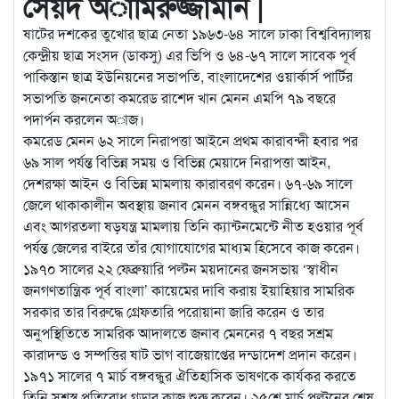
সৈয়দ অামিরুজ্জামান |
ষাটের দশকের তুখোর ছাত্র নেতা ১৯৬৩-৬৪ সালে ঢাকা বিশ্ববিদ্যালয়
কেন্দ্রীয় ছাত্র সংসদ (ডাকসু) এর ভিপি ও ৬৪-৬৭ সালে সাবেক পূর্ব
পাকিস্তান ছাত্র ইউনিয়নের সভাপতি, বাংলাদেশের ওয়ার্কার্স পার্টির
সভাপতি জননেতা কমরেড রাশেদ খান মেনন এমপি ৭৯ বছরে
পদার্পন করলেন অাজ।
কমরেড মেনন ৬২ সালে নিরাপত্তা আইনে প্রথম কারাবন্দী হবার পর
৬৯ সাল পর্যন্ত বিভিন্ন সময় ও বিভিন্ন মেয়াদে নিরাপত্তা আইন,
দেশরক্ষা আইন ও বিভিন্ন মামলায় কারাবরণ করেন। ৬৭-৬৯ সালে
জেলে থাকাকালীন অবস্থায় জনাব মেনন বঙ্গবন্ধুর সান্নিধ্যে আসেন
এবং আগরতলা ষড়যন্ত্র মামলায় তিনি ক্যান্টনমেন্টে নীত হওয়ার পূর্ব
পর্যন্ত জেলের বাইরে তাঁর যোগাযোগের মাধ্যম হিসেবে কাজ করেন।
১৯৭০ সালের ২২ ফেব্রুয়ারি পল্টন ময়দানের জনসভায় ‘স্বাধীন
জনগণতান্ত্রিক পূর্ব বাংলা’ কায়েমের দাবি করায় ইয়াহিয়ার সামরিক
সরকার তার বিরুদ্ধে গ্রেফতারি পরোয়ানা জারি করেন ও তার
অনুপস্থিতিতে সামরিক আদালতে জনাব মেননের ৭ বছর সশ্রম
কারাদন্ড ও সম্পত্তির ষাট ভাগ বাজেয়াপ্তের দন্ডাদেশ প্রদান করেন।
১৯৭১ সালের ৭ মার্চ বঙ্গবন্ধুর ঐতিহাসিক ভাষণকে কার্যকর করতে
তিনি সশস্ত্র প্রতিরোধ গড়ার কাজ শুরু করেন। ২৫শে মার্চ পল্টনের শেষ