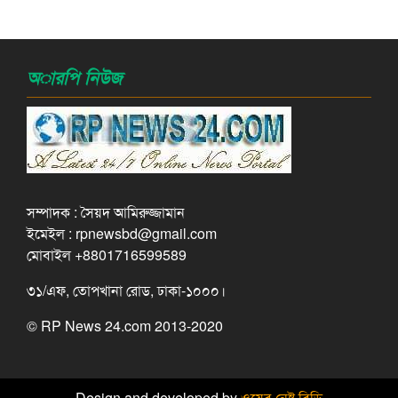
অারপি নিউজ
সম্পাদক : সৈয়দ আমিরুজ্জামান
ইমেইল : rpnewsbd@gmail.com
মোবাইল +8801716599589
৩১/এফ, তোপখানা রোড, ঢাকা-১০০০।
© RP News 24.com 2013-2020
Design and developed by
ওয়েব নেষ্ট বিডি