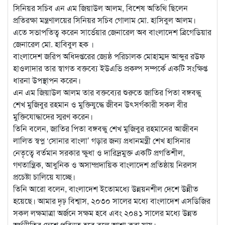
সিনিয়র সচিব এন এম জিয়াউল আলম, বিশেষ অতিথি ছিলেন
প্রতিরক্ষা মন্ত্রণালয়ের সিনিয়র সচিব গোলাম মো. হাসিবুল আলম।
এতে সভাপতিত্ব করেন সার্ভেয়ার জেনারেল অব বাংলাদেশ ব্রিগেডিয়ার
জেনারেল মো. হাবিবুল হক ।
বাংলাদেশ জরিপ অধিদপ্তরের জ্যেষ্ঠ পরিচালক মোহাম্মদ আব্দুর রউফ
হাওলাদার তার স্বাগত বক্তব্যে ইউএভি প্রকল্প সম্পর্কে একটি সংক্ষিপ্ত
ধারনা উপস্থাপন করেন।
এন এম জিয়াউল আলম তার বক্তব্যের শুরুতে জাতির পিতা বঙ্গবন্ধু
শেখ মুজিবুর রহমান ও মুক্তিযুদ্ধে জীবন উৎসর্গকারী সকল বীর
মুক্তিযোদ্ধাদের স্মরণ করেন।
তিনি বলেন, জাতির পিতা বঙ্গবন্ধু শেখ মুজিবুর রহমানের আজীবন
লালিত স্বপ্ন ‘সোনার বাংলা’ গড়ার জন্য প্রধানমন্ত্রী শেখ হাসিনার
নেতৃত্বে বর্তমান সরকার ক্ষুধা ও দারিদ্রমুক্ত একটি প্রগতিশীল,
গণতান্ত্রিক, আধুনিক ও অসাম্প্রদায়িক বাংলাদেশ প্রতিষ্ঠায় নিরলস
প্রচেষ্টা চালিয়ে যাচ্ছে।
তিনি আরো বলেন, বাংলাদেশ ইতোমধ্যে উন্নয়নশীল দেশে উন্নীত
হয়েছে। আমার দৃঢ় বিশ্বাস, ২০৩০ সালের মধ্যে বাংলাদেশ এসডিজির
সকল লক্ষমাত্রা অর্জনে সক্ষম হবে এবং ২০৪১ সালের মধ্যে উন্নত
অর্থনীতির দেশে পরিনত হবে বলে আশা করা যায়।