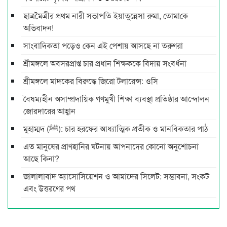
ছাত্রমৈত্রীর প্রথম নারী সভাপ‌তি ইয়াতুন্নেসা রুমা, তোমা‌কে
অ‌ভিবাদন!
সাংবাদিকতা পড়েও কেন এই পেশায় আসছে না তরুণরা
শ্রীমঙ্গলে অবসরপ্রাপ্ত চার প্রধান শিক্ষককে বিদায় সংবর্ধনা
শ্রীমঙ্গলে মাদকের বিরুদ্ধে জিরো টলারেন্স: ওসি
বৈষম্যহীন অসাম্প্রদায়িক গণমুখী শিক্ষা ব্যবস্থা প্রতিষ্ঠার আন্দোলন
জোরদারের আহ্বান
মুহাম্মদ (ﷺ): চার হরফের আধ্যাত্মিক প্রতীক ও মানবিকতার পাঠ
এত মানুষের প্রাণহানির ঘটনায় আপনাদের কোনো অনুশোচনা
আছে কিনা?
জালালাবাদ অ্যাসোসিয়েশন ও আমাদের সিলেট: সম্ভাবনা, সংকট
এবং উত্তরণের পথ