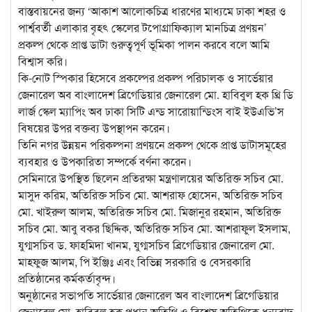
বাস্তবায়নের জন্য ‘আকাশ আলোকচিত্র ধারণের মাধ্যমে ঢাকা শহর ও
পার্শ্ববর্তী এলাকার বৃহৎ স্কেলের টপোগ্রাফিক্যাল মানচিত্র প্রণয়ন’
প্রকল্প থেকে প্রাপ্ত ডাটা গুরুত্বপূর্ণ ভূমিকা পালন করবে বলে আমি
বিশ্বাস করি।
কি-নোট স্পিকার হিসেবে প্রকল্পের প্রকল্প পরিচালক ও সার্ভেয়ার
জেনারেল অব বাংলাদেশ ব্রিগেডিয়ার জেনারেল মো. হাবিবুল হক থ্রি ডি
লার্জ স্কেল ম্যাপিং অব ঢাকা সিটি এন্ড সারোয়ান্ডিংস বাই ইউএভি’স
বিষয়ের উপর বক্তব্য উপস্থাপন করেন।
তিনি নগর উন্নয়ন পরিকল্পনা প্রণয়নে প্রকল্প থেকে প্রাপ্ত ডাটাসমূহের
ব্যবহার ও উপকারিতা সম্পর্কে বর্ণনা করেন।
সেমিনারে উপস্থিত ছিলেন প্রতিরক্ষা মন্ত্রণালয়ের অতিরিক্ত সচিব মো.
মাসুদ করিম, অতিরিক্ত সচিব মো. আশরাফ হোসেন, অতিরিক্ত সচিব
মো. খাইরুল আলম, অতিরিক্ত সচিব মো. মিজানুর রহমান, অতিরিক্ত
সচিব মো. আবু বকর ছিদ্দিক, অতিরিক্ত সচিব মো. আশরাফুল ইসলাম,
যুগ্মসচিব ড. ফাহমিদা খানম, যুগ্মসচিব ব্রিগেডিয়ার জেনারেল মো.
মাহফুজ আলম, পি ইঞ্জিঃ এবং বিভিন্ন সরকারি ও বেসরকারি
প্রতিষ্ঠানের কর্মকর্তাবৃন্দ।
অনুষ্ঠানের সভাপতি সার্ভেয়ার জেনারেল অব বাংলাদেশ ব্রিগেডিয়ার
জেনারেল মো. হাবিবুল হক প্রধান অতিথি ও বিশেষ অতিথিকে ধন্যবাদ