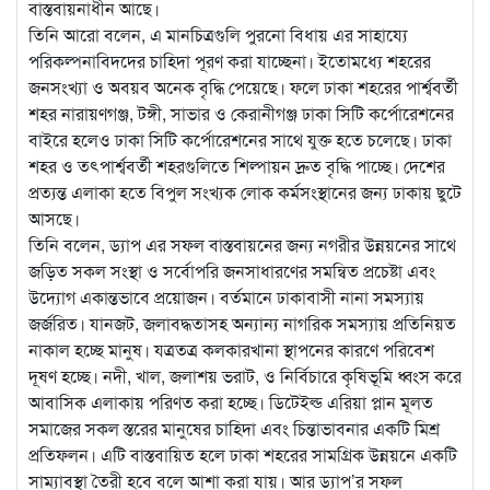
বাস্তবায়নাধীন আছে।
তিনি আরো বলেন, এ মানচিত্রগুলি পুরনো বিধায় এর সাহায্যে
পরিকল্পনাবিদদের চাহিদা পূরণ করা যাচ্ছেনা। ইতোমধ্যে শহরের
জনসংখ্যা ও অবয়ব অনেক বৃদ্ধি পেয়েছে। ফলে ঢাকা শহরের পার্শ্ববর্তী
শহর নারায়ণগঞ্জ, টঙ্গী, সাভার ও কেরানীগঞ্জ ঢাকা সিটি কর্পোরেশনের
বাইরে হলেও ঢাকা সিটি কর্পোরেশনের সাথে যুক্ত হতে চলেছে। ঢাকা
শহর ও তৎপার্শ্ববর্তী শহরগুলিতে শিল্পায়ন দ্রুত বৃদ্ধি পাচ্ছে। দেশের
প্রত্যন্ত এলাকা হতে বিপুল সংখ্যক লোক কর্মসংস্থানের জন্য ঢাকায় ছুটে
আসছে।
তিনি বলেন, ড্যাপ এর সফল বাস্তবায়নের জন্য নগরীর উন্নয়নের সাথে
জড়িত সকল সংস্থা ও সর্বোপরি জনসাধারণের সমন্বিত প্রচেষ্টা এবং
উদ্যোগ একান্তভাবে প্রয়োজন। বর্তমানে ঢাকাবাসী নানা সমস্যায়
জর্জরিত। যানজট, জলাবদ্ধতাসহ অন্যান্য নাগরিক সমস্যায় প্রতিনিয়ত
নাকাল হচ্ছে মানুষ। যত্রতত্র কলকারখানা স্থাপনের কারণে পরিবেশ
দূষণ হচ্ছে। নদী, খাল, জলাশয় ভরাট, ও নির্বিচারে কৃষিভূমি ধ্বংস করে
আবাসিক এলাকায় পরিণত করা হচ্ছে। ডিটেইল্ড এরিয়া প্লান মূলত
সমাজের সকল স্তরের মানুষের চাহিদা এবং চিন্তাভাবনার একটি মিশ্র
প্রতিফলন। এটি বাস্তবায়িত হলে ঢাকা শহরের সামগ্রিক উন্নয়নে একটি
সাম্যাবস্থা তৈরী হবে বলে আশা করা যায়। আর ড্যাপ’র সফল