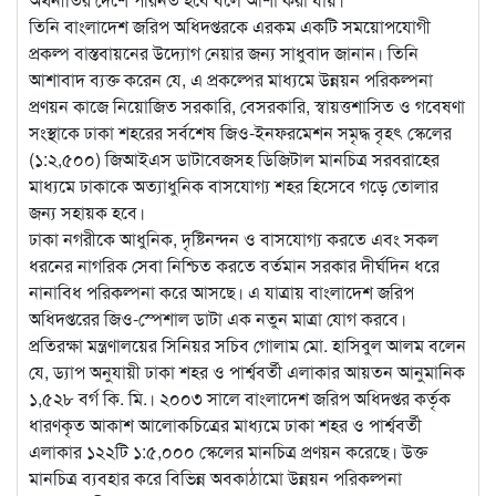
তিনি বাংলাদেশ জরিপ অধিদপ্তরকে এরকম একটি সময়োপযোগী
প্রকল্প বাস্তবায়নের উদ্যোগ নেয়ার জন্য সাধুবাদ জানান। তিনি
আশাবাদ ব্যক্ত করেন যে, এ প্রকল্পের মাধ্যমে উন্নয়ন পরিকল্পনা
প্রণয়ন কাজে নিয়োজিত সরকারি, বেসরকারি, স্বায়ত্তশাসিত ও গবেষণা
সংস্থাকে ঢাকা শহরের সর্বশেষ জিও-ইনফরমেশন সমৃদ্ধ বৃহৎ স্কেলের
(১:২,৫০০) জিআইএস ডাটাবেজসহ ডিজিটাল মানচিত্র সরবরাহের
মাধ্যমে ঢাকাকে অত্যাধুনিক বাসযোগ্য শহর হিসেবে গড়ে তোলার
জন্য সহায়ক হবে।
ঢাকা নগরীকে আধুনিক, দৃষ্টিনন্দন ও বাসযোগ্য করতে এবং সকল
ধরনের নাগরিক সেবা নিশ্চিত করতে বর্তমান সরকার দীর্ঘদিন ধরে
নানাবিধ পরিকল্পনা করে আসছে। এ যাত্রায় বাংলাদেশ জরিপ
অধিদপ্তরের জিও-স্পেশাল ডাটা এক নতুন মাত্রা যোগ করবে।
প্রতিরক্ষা মন্ত্রণালয়ের সিনিয়র সচিব গোলাম মো. হাসিবুল আলম বলেন
যে, ড্যাপ অনুযায়ী ঢাকা শহর ও পার্শ্ববর্তী এলাকার আয়তন আনুমানিক
১,৫২৮ বর্গ কি. মি.। ২০০৩ সালে বাংলাদেশ জরিপ অধিদপ্তর কর্তৃক
ধারণকৃত আকাশ আলোকচিত্রের মাধ্যমে ঢাকা শহর ও পার্শ্ববর্তী
এলাকার ১২২টি ১:৫,০০০ স্কেলের মানচিত্র প্রণয়ন করেছে। উক্ত
মানচিত্র ব্যবহার করে বিভিন্ন অবকাঠামো উন্নয়ন পরিকল্পনা