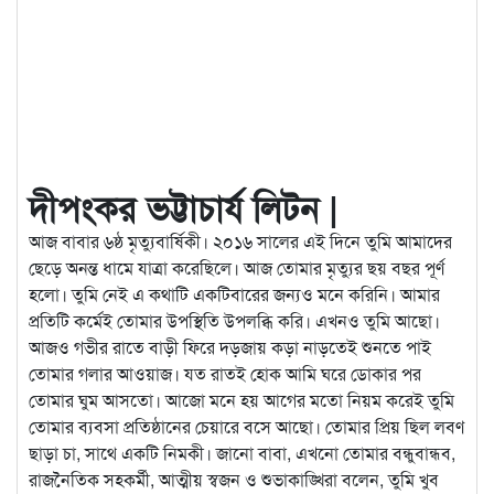
দীপংকর ভট্টাচার্য লিটন |
আজ বাবার ৬ষ্ঠ মৃত্যুবার্ষিকী। ২০১৬ সালের এই দিনে তুমি আমাদের
ছেড়ে অনন্ত ধামে যাত্রা করেছিলে। আজ তোমার মৃত্যুর ছয় বছর পূর্ণ
হলো। তুমি নেই এ কথাটি একটিবারের জন্যও মনে
করিনি। আমার
প্রতিটি কর্মেই তোমার উপস্থিতি উপলব্ধি করি। এখনও তুমি আছো।
আজও গভীর রাতে বাড়ী ফিরে দড়জায় কড়া নাড়তেই শুনতে পাই
তোমার গলার আওয়াজ। যত রাতই হোক আমি ঘরে ডোকার পর
তোমার ঘুম আসতো। আজো মনে হয় আগের মতো নিয়ম করেই তুমি
তোমার ব্যবসা প্রতিষ্ঠানের চেয়ারে বসে আছো। তোমার প্রিয় ছিল লবণ
ছাড়া চা, সাথে একটি নিমকী। জানো বাবা, এখনো তোমার বন্ধুবান্ধব,
রাজনৈতিক সহকর্মী, আত্মীয় স্বজন ও শুভাকাঙ্খিরা বলেন, তুমি খুব