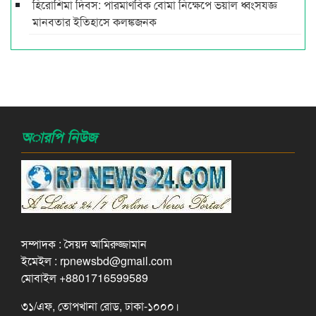
হিরোশিমা দিবস: পারমাণবিক বোমা নিক্ষেপে ভয়াল ধ্বংসযজ্ঞ
মানবতার ইতিহাসে কলঙ্কজনক
অারপি নিউজ
সম্পাদক : সৈয়দ আমিরুজ্জামান
ইমেইল : rpnewsbd@gmail.com
মোবাইল +8801716599589
৩১/এফ, তোপখানা রোড, ঢাকা-১০০০।