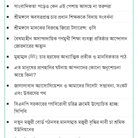
সাংবাদিকতা পড়েও কেন এই পেশায় আসছে না তরুণরা
শ্রীমঙ্গলে অবসরপ্রাপ্ত চার প্রধান শিক্ষককে বিদায় সংবর্ধনা
শ্রীমঙ্গলে মাদকের বিরুদ্ধে জিরো টলারেন্স: ওসি
বৈষম্যহীন অসাম্প্রদায়িক গণমুখী শিক্ষা ব্যবস্থা প্রতিষ্ঠার আন্দোলন
জোরদারের আহ্বান
মুহাম্মদ (ﷺ): চার হরফের আধ্যাত্মিক প্রতীক ও মানবিকতার পাঠ
এত মানুষের প্রাণহানির ঘটনায় আপনাদের কোনো অনুশোচনা
আছে কিনা?
জালালাবাদ অ্যাসোসিয়েশন ও আমাদের সিলেট: সম্ভাবনা, সংকট
এবং উত্তরণের পথ
বিএনপি সরকারের গণবিরোধী চরিত্র ক্রমেই উন্মোচিত হচ্ছে:
সিপিবি
নতুন মজুরী বোর্ড গঠনসহ মানসম্মত মজুরী বৃদ্ধির দাবী চা শ্রমিক
ইউনিয়নের