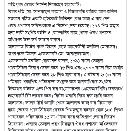
ক্ষতিপূরণ দেয়ার নির্দেশ দিয়েছেন হাইকোর্ট।
বিচারপতি মো. আশরাফুল কামাল ও বিচারপতি
রাজিক আল জলিল
সমন্বয়ে গঠিত একটি হাইকোর্ট ডিভিশন বেঞ্চ আজ এ রায় দেন।
ঔষধ প্রশাসন অধিদপ্তরকে এ নির্দেশ দেয়া হয়েছে। ১০৪ শিশু মৃত্যুর
জন্য দায়ী সংশ্লিষ্ট ব্যক্তি ও কোম্পানির কাছ থেকে ঔষধ প্রশাসন
অধিদপ্তর উক্ত অর্থ আদায় করবে।
আদালতে রিটের পক্ষে ছিলেন জ্যেষ্ঠ আইনজীবী মনজিল মোরসেদ।
অপরপক্ষে ছিলেন এডভোকেট মো. আসাদুজ্জামান।
এডভোকেট মনজিল মোরসেদ বলেন, ১৯৯১ সালে ভেজাল
প্যারাসিটাল সিরাপ সেবন করে ৭৬ শিশু এবং ২০০৯ সালে রিড ফার্মার
প্যারাসিটামল সেবন করে ২৮ শিশু মারা যায়। এ ঘটনায় ২০১০ সালে
পত্রিকায় প্রকাশিত প্রতিবেদন সংযুক্ত করে মানবাধিবার সংগঠন
হিউম্যান রাইটস এন্ড পিস ফর বাংলাদেশের (এইচআরপিবি) জনস্বার্থে
হাইকোর্টে রিট দায়ের করে। রিটের শুনানি নিয়ে রুল জারি করেন
আদালত। রুলের দীর্ঘ শুনানি শেষে আদালত আজ রায় দিয়েছেন।
রায়ে ভেজাল প্যারাসিটামল সেবনে শিশুমৃত্যুর ঘটনায় মোট ১০৪ শিশুর
প্রত্যেকের পরিবারকে ১৫ লাখ টাকা করে ক্ষতিপূরণ দেয়ার নির্দেশ
দিয়েছেন। এছাড়া ভেজাল ওষুধ নিয়ন্ত্রণে ঔষধ প্রশাসন অধিদপ্তরের
নিস্ক্রিয়তা অবৈধ ঘোষণা, ভেজাল ওষুধের অপরাধের ক্ষেত্রে বিশেষ