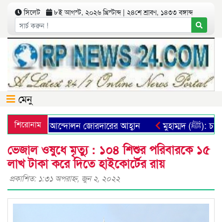
সিলেট
৮ই আগস্ট, ২০২৬ খ্রিস্টাব্দ | ২৪শে শ্রাবণ, ১৪৩৩ বঙ্গাব্দ
মেনু
যবস্থা প্রতিষ্ঠার আন্দোলন জোরদারের আহ্বান
শিরোনাম
মুহাম্মদ 
ভেজাল ওষুধে মৃত্যু : ১০৪ শিশুর পরিবারকে ১৫
লাখ টাকা করে দিতে হাইকোর্টের রায়
প্রকাশিত: ১:৩১ অপরাহ্ণ, জুন ২, ২০২২