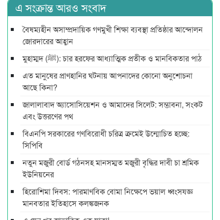
এ সংক্রান্ত আরও সংবাদ
বৈষম্যহীন অসাম্প্রদায়িক গণমুখী শিক্ষা ব্যবস্থা প্রতিষ্ঠার আন্দোলন
জোরদারের আহ্বান
মুহাম্মদ (ﷺ): চার হরফের আধ্যাত্মিক প্রতীক ও মানবিকতার পাঠ
এত মানুষের প্রাণহানির ঘটনায় আপনাদের কোনো অনুশোচনা
আছে কিনা?
জালালাবাদ অ্যাসোসিয়েশন ও আমাদের সিলেট: সম্ভাবনা, সংকট
এবং উত্তরণের পথ
বিএনপি সরকারের গণবিরোধী চরিত্র ক্রমেই উন্মোচিত হচ্ছে:
সিপিবি
নতুন মজুরী বোর্ড গঠনসহ মানসম্মত মজুরী বৃদ্ধির দাবী চা শ্রমিক
ইউনিয়নের
হিরোশিমা দিবস: পারমাণবিক বোমা নিক্ষেপে ভয়াল ধ্বংসযজ্ঞ
মানবতার ইতিহাসে কলঙ্কজনক