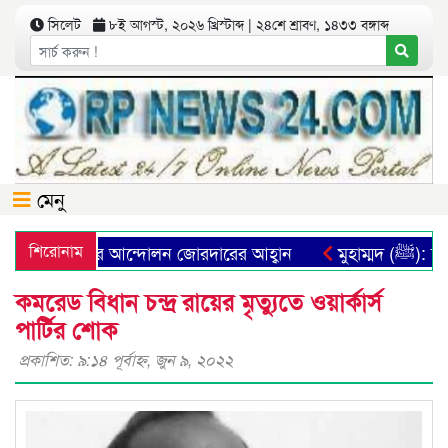
সিলেট
৮ই আগস্ট, ২০২৬ খ্রিস্টাব্দ | ২৪শে শ্রাবণ, ১৪৩৩ বঙ্গাব্দ
মেনু
ব্যবস্থা প্রতিষ্ঠার আন্দোলন জোরদারের আহ্বান
শিরোনাম
মুহাম্মদ
কমরেড বিধান চন্দ্র রায়ের মৃত্যুতে ওয়ার্কার্স
পার্টির শোক
প্রকাশিত: ৯:১৪ পূর্বাহ্ণ, জুন ৯, ২০২২