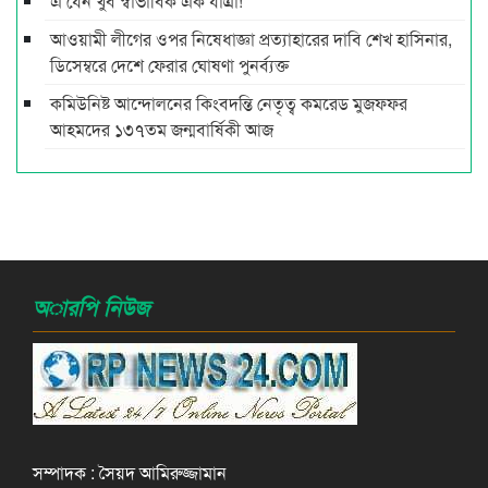
এ যেন খুব স্বাভাবিক এক যাত্রা!
আওয়ামী লীগের ওপর নিষেধাজ্ঞা প্রত্যাহারের দাবি শেখ হাসিনার,
ডিসেম্বরে দেশে ফেরার ঘোষণা পুনর্ব্যক্ত
কমিউনিষ্ট আন্দোলনের কিংবদন্তি নেতৃত্ব কমরেড মুজফ্ফর
আহমদের ১৩৭তম জন্মবার্ষিকী আজ
অারপি নিউজ
সম্পাদক : সৈয়দ আমিরুজ্জামান