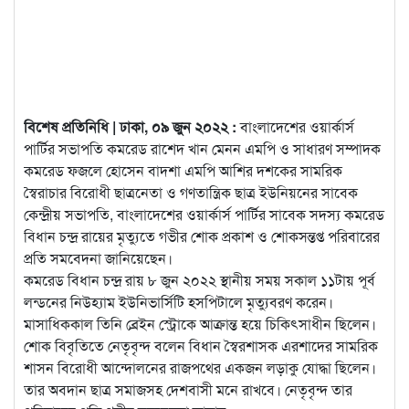
বিশেষ প্রতিনিধি | ঢাকা, ০৯ জুন ২০২২ :
বাংলাদেশের ওয়ার্কার্স
পার্টির সভাপতি কমরেড রাশেদ খান মেনন এমপি ও সাধারণ সম্পাদক
কমরেড ফজলে হোসেন বাদশা এমপি আশির দশকের সামরিক
স্বৈরাচার বিরোধী ছাত্রনেতা ও
গণতান্ত্রিক ছাত্র ইউনিয়নের সাবেক
কেন্দ্রীয় সভাপতি, বাংলাদেশের ওয়ার্কার্স পার্টির সাবেক সদস্য কমরেড
বিধান চন্দ্র রায়ের মৃত্যুতে গভীর শোক প্রকাশ ও শোকসন্তপ্ত পরিবারের
প্রতি সমবেদনা জানিয়েছেন।
কমরেড বিধান চন্দ্র রায় ৮ জুন ২০২২ স্থানীয় সময় সকাল ১১টায় পূর্ব
লন্ডনের নিউহ্যাম ইউনিভার্সিটি হসপিটালে মৃত্যুবরণ করেন।
মাসাধিককাল তিনি ব্রেইন স্ট্রোকে আক্রান্ত হয়ে চিকিৎসাধীন ছিলেন।
শোক বিবৃতিতে নেতৃবৃন্দ বলেন বিধান স্বৈরশাসক এরশাদের সামরিক
শাসন বিরোধী আন্দোলনের রাজপথের একজন লড়াকু যোদ্ধা ছিলেন।
তার অবদান ছাত্র সমাজসহ দেশবাসী মনে রাখবে। নেতৃবৃন্দ তার