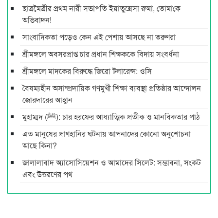
ছাত্রমৈত্রীর প্রথম নারী সভাপ‌তি ইয়াতুন্নেসা রুমা, তোমা‌কে
অ‌ভিবাদন!
সাংবাদিকতা পড়েও কেন এই পেশায় আসছে না তরুণরা
শ্রীমঙ্গলে অবসরপ্রাপ্ত চার প্রধান শিক্ষককে বিদায় সংবর্ধনা
শ্রীমঙ্গলে মাদকের বিরুদ্ধে জিরো টলারেন্স: ওসি
বৈষম্যহীন অসাম্প্রদায়িক গণমুখী শিক্ষা ব্যবস্থা প্রতিষ্ঠার আন্দোলন
জোরদারের আহ্বান
মুহাম্মদ (ﷺ): চার হরফের আধ্যাত্মিক প্রতীক ও মানবিকতার পাঠ
এত মানুষের প্রাণহানির ঘটনায় আপনাদের কোনো অনুশোচনা
আছে কিনা?
জালালাবাদ অ্যাসোসিয়েশন ও আমাদের সিলেট: সম্ভাবনা, সংকট
এবং উত্তরণের পথ