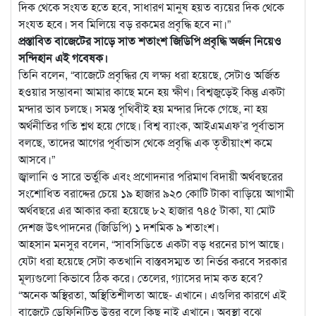
দিক থেকে সংযত হতে হবে, সাধারণ মানুষ হয়ত ব্যয়ের দিক থেকে
সংযত হবে। সব মিলিয়ে বড় রকমের প্রবৃদ্ধি হবে না।”
প্রস্তাবিত বাজেটের সাড়ে সাত শতাংশ জিডিপি প্রবৃদ্ধি অর্জন নিয়েও
সন্দিহান এই গবেষক।
তিনি বলেন, “বাজেটে প্রবৃদ্ধির যে লক্ষ্য ধরা হয়েছে, সেটাও অর্জিত
হওয়ার সম্ভাবনা আমার কাছে মনে হয় ক্ষীণ। বিশ্বজুড়েই কিন্তু একটা
মন্দার ভাব চলছে। সমস্ত পৃথিবীই হয় মন্দার দিকে গেছে, না হয়
অর্থনীতির গতি শ্লথ হয়ে গেছে। বিশ্ব ব্যাংক, আইএমএফ’র পূর্বাভাস
বলছে, তাদের আগের পূর্বাভাস থেকে প্রবৃদ্ধি এক তৃতীয়াংশ কমে
আসবে।”
জ্বালানি ও সারে ভর্তুকি এবং প্রণোদনার পরিমাণ বিদায়ী অর্থবছরের
সংশোধিত বরাদ্দের চেয়ে ১৯ হাজার ৯২০ কোটি টাকা বাড়িয়ে আগামী
অর্থবছরে এর আকার করা হয়েছে ৮২ হাজার ৭৪৫ টাকা, যা মোট
দেশজ উৎপাদনের (জিডিপি) ১ দশমিক ৯ শতাংশ।
আহসান মনসুর বলেন, “সাবসিডিতে একটা বড় ধরনের চাপ আছে।
যেটা ধরা হয়েছে সেটা কতখানি বাস্তবসম্মত তা নির্ভর করবে সরকার
মূল্যগুলো কিভাবে ঠিক করে। তেলের, গ্যাসের দাম কত হবে?
“অনেক অস্থিরতা, অস্থিতিশীলতা আছে- এখানে। এগুলির কারণে এই
বাজেটে ডেফিনিটিভ উত্তর বলে কিছু নাই এখানে। অবস্থা বুঝে