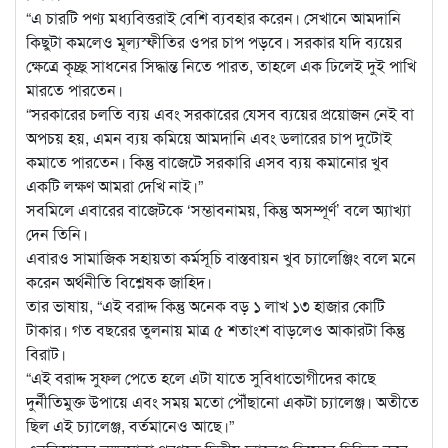
“এ চারটি পণ্য মধ্যবিত্তরাই বেশি ব্যবহার করেন। সেখানে আমদানি
কিছুটা কমলেও মূল্যস্ফীতির ওপর চাপ পড়বে। সরকার যদি ব্যয়ের
ক্ষেত্রে কৃচ্ছ্র সাধনের সিদ্ধান্ত নিতে পারত, তাহলে এক ঢিলেই দুই পাখি
মারতে পারতেন।
“সরকারের চলতি ব্যয় এবং সরকারের যেসব ব্যয়ের প্রয়োজন নেই বা
অপচয় হয়, এমন ব্যয় কমিয়ে আমদানি এবং ডলারের চাপ দুটোই
কমাতে পারতেন। কিন্তু বাজেটে সরকারি এসব ব্যয় কমানোর খুব
একটি লক্ষণ আমরা দেখি নাই।”
সবমিলে এবারের বাজেটকে ‘সম্ভাবনাময়, কিন্তু অসম্পূর্ণ’ বলে অ্যাখ্যা
দেন তিনি।
এবারও সামাজিক সহায়তা কর্মসূচি বাস্তবায়ন খুব চ্যালেঞ্জিং বলে মনে
করেন অর্থনীতি বিশ্লেষক জাহিদ।
তার ভাষায়, “এই বরাদ্দ কিন্তু অনেক বড় ১ লাখ ১৩ হাজার কোটি
টাকার। গত বছরের তুলনায় মাত্র ৫ শতাংশ বাড়লেও আকারটা কিন্তু
বিরাট।
“এই বরাদ্দ সুফল পেতে হলে এটা যাতে সুবিধাভোগীদের কাছে
দুর্নীতিমুক্ত উপায়ে এবং সময় মতো পৌঁছানো একটা চ্যালেঞ্জ। অতীতে
ছিল এই চ্যালেঞ্জ, বর্তমানেও আছে।”