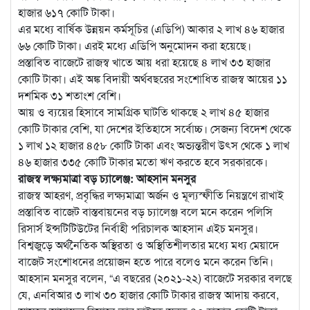
হাজার ৬১৭ কোটি টাকা।
এর মধ্যে বার্ষিক উন্নয়ন কর্মসূচির (এডিপি) আকার ২ লাখ ৪৬ হাজার
৬৬ কোটি টাকা। এরই মধ্যে এডিপি অনুমোদন করা হয়েছে।
প্রস্তাবিত বাজেটে রাজস্ব খাতে আয় ধরা হয়েছে ৪ লাখ ৩৩ হাজার
কোটি টাকা। এই অঙ্ক বিদায়ী অর্থবছরের সংশোধিত রাজস্ব আয়ের ১১
দশমিক ৩১ শতাংশ বেশি।
আয় ও ব্যয়ের হিসাবে সামগ্রিক ঘাটতি থাকছে ২ লাখ ৪৫ হাজার
কোটি টাকার বেশি, যা দেশের ইতিহাসে সর্বোচ্চ। সেজন্য বিদেশ থেকে
১ লাখ ১২ হাজার ৪৫৮ কোটি টাকা এবং অভ্যন্তরীণ উৎস থেকে ১ লাখ
৪৬ হাজার ৩৩৫ কোটি টাকার মতো ঋণ করতে হবে সরকারকে।
রাজস্ব লক্ষ্যমাত্রা বড় চ্যালেঞ্জ: আহসান মনসুর
রাজস্ব আহরণ, প্রবৃদ্ধির লক্ষ্যমাত্রা অর্জন ও মূল্যস্ফীতি নিয়ন্ত্রণে রাখাই
প্রস্তাবিত বাজেট বাস্তবায়নের বড় চ্যালেঞ্জ বলে মনে করেন পলিসি
রিসার্স ইন্সটিটিউটের নির্বাহী পরিচালক আহসান এইচ মনসুর।
বিশ্বজুড়ে অর্থনৈতিক অস্থিরতা ও অস্থিতিশীলতার মধ্যে মধ্য মেয়াদে
বাজেট সংশোধনের প্রয়োজন হতে পারে বলেও মনে করেন তিনি।
আহসান মনসুর বলেন, “এ বছরের (২০২১-২২) বাজেটে সরকার বলছে
যে, এনবিআর ৩ লাখ ৩০ হাজার কোটি টাকার রাজস্ব আদায় করবে,