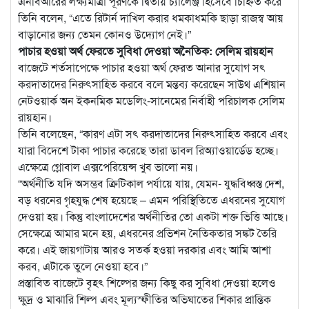
এনবিআরের লক্ষ্যমাত্রা পূরণকে দ্বিতীয় চ্যালেঞ্জ হিসেবে চিহ্নিত করে
তিনি বলেন, “এতে রিটার্ন দাখিল করার ধমকাধমকি ছাড়া রাজস্ব আয়
বাড়ানোর জন্য তেমন কোনও উদ্যোগ নেই।”
পাচার হওয়া অর্থ ফেরতে সুবিধা দেওয়া অনৈতিক: সেলিম রায়হান
বাজেটে শর্তসাপেক্ষে পাচার হওয়া অর্থ ফেরত আনার সুযোগ সৎ
করদাতাদের নিরুৎসাহিত করবে বলে মন্তব্য করেছেন সাউথ এশিয়ান
নেটওয়ার্ক অন ইকনমিক মডেলিং-সানেমের নির্বাহী পরিচালক সেলিম
রায়হান।
তিনি বলেছেন, “কারণ এটা সৎ করদাতাদের নিরুৎসাহিত করবে এবং
যারা বিদেশে টাকা পাচার করেছে তারা ডাবল রিঅ্যাওয়ার্ডেড হচ্ছে।
এক্ষেত্রে গ্লোবাল এক্সপেরিয়েন্স খুব ভালো নয়।
“অর্থনীতি যদি অসম্ভব ক্রিটিকাল পর্যায়ে যায়, যেমন- যুদ্ধবিধ্বস্ত দেশ,
বড় ধরনের গৃহযুদ্ধ শেষ হয়েছে – এমন পরিস্থিতিতে এধরনের সুযোগ
দেওয়া হয়। কিন্তু বাংলাদেশের অর্থনীতির তো একটা শক্ত ভিত্তি আছে।
সেক্ষেত্রে আমার মনে হয়, এধরনের প্রভিশন নৈতিকতার সঙ্কট তৈরি
করে। এই জায়গাটায় আরও সতর্ক হওয়া দরকার এবং আমি আশা
করব, এটাকে তুলে নেওয়া হবে।”
প্রস্তাবিত বাজেটে বৃহৎ শিল্পের জন্য কিছু কর সুবিধা দেওয়া হলেও
ক্ষুদ্র ও মাঝারি শিল্প এবং মূল্যস্ফীতির অভিঘাতের শিকার প্রান্তিক