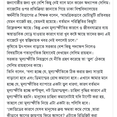
জনগোষ্ঠীর জন্য খুব বেশি কিছু নেই বলে মনে করেন অধ্যাপক সেলিম।
বাজেটের ওপর প্রতিক্রিয়া জানাতে গিয়ে ঢাকা বিশ্ববিদ্যালয়ের
অর্থনীতি বিভাগের এ শিক্ষক বলেন, “সামগ্রিকভাবে মোটামুটি প্রতিবছর
যেমন বাজেট হয়, তেমনই হয়েছে। বর্তমান পরিস্থিতির কিছুটা
রিফ্লেকশন আছে। কিন্তু এখন মূল্যস্ফীতির কারণে ও জীবনযাত্রার ব্যয়
অস্বাভাবিক বেড়ে যাওয়ার কারণে যারা খুব কষ্টে আছে তাদের জন্য এই
বাজেটে খুব স্বস্তিদায়ক খবর নেই বললেই চলে।”
কৃষিতে উৎপাদন বাড়াতে সরকার বেশ কিছু পদক্ষেপ নিলেও
বিষয়টিকে গতানুগতিক হিসাবেই দেখছেন সেলিম রায়হান।
সরকার ‘মূল্যস্ফীতি নিয়ন্ত্রণে যে নীতি গ্রহণ করেছে তা ‘ভুল’ ঠেকছে
সেলিম রায়হানের কাছে।
তিনি বলেন, “বলা হচ্ছে যে, মূল্যস্ফীতিকে ঠিক করার জন্য সাপ্লাই
বাড়ানো হবে এবং ডিমান্ডের গ্রোথ কমানো হবে। এখানে আমার মনে
হচ্ছে যে, মূল্যস্ফীতির ব্যাপারে একটা ভুল ধারণা, কারণ বর্তমান
মূল্যস্ফীতি হচ্ছে কস্টফুল, নট ডিমান্ডফুল। চাহিদা বৃদ্ধির কারণে এই
মূল্যস্ফীতি হয়নি। মানুষের চাহিদা কমানোটাই যদি টার্গেট করা হয়,
তাহলে তো মূল্যস্ফীতি নিয়ে এটা একটা রং পলিসি হবে।
“কোভিডের কারণে যেসব মানুষের ক্রয় ক্ষমতা কমে গেছে ,তারা
কীভাবে আগের জায়গায় ফিরে আসবে? এটাকে রিভিজিট করা