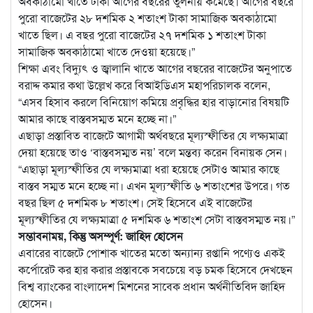
অবকাঠামো খাতে টাকা আগের বছরের তুলনায় কমেছে। আগের বছরে
পুরো বাজেটের ২৮ দশমিক ২ শতাংশ টাকা সামাজিক অবকাঠামো
খাতে ছিল। এ বছর পুরো বাজেটের ২৭ দশমিক ১ শতাংশ টাকা
সামাজিক অবকাঠামো খাতে দেওয়া হয়েছে।”
শিক্ষা এবং বিদ্যুৎ ও জ্বালানি খাতে আগের বছরের বাজেটের অনুপাতে
বরাদ্দ কমার কথা উল্লেখ করে বিআইডিএস মহাপরিচালক বলেন,
“এসব হিসাব করলে বিনিয়োগ কমিয়ে প্রবৃদ্ধির হার বাড়ানোর বিষয়টি
আমার কাছে বাস্তবসম্মত মনে হচ্ছে না।”
এছাড়া প্রস্তাবিত বাজেটে আগামী অর্থবছরে মূল্যস্ফীতির যে লক্ষ্যমাত্রা
দেয়া হয়েছে তাও ‘বাস্তবসম্মত নয়’ বলে মন্তব্য করেন বিনায়ক সেন।
“এছাড়া মূল্যস্ফীতির যে লক্ষ্যমাত্রা ধরা হয়েছে সেটাও আমার কাছে
বাস্তব সম্মত মনে হচ্ছে না। এখন মূল্যস্ফীতি ৬ শতাংশের উপরে। গত
বছর ছিল ৫ দশমিক ৮ শতাংশ। সেই হিসেবে এই বাজেটের
মূল্যস্ফীতির যে লক্ষ্যমাত্রা ৫ দশমিক ৬ শতাংশ সেটা বাস্তবসম্মত নয়।”
সম্ভাবনাময়, কিন্তু অসম্পূর্ণ: জাহিদ হোসেন
এবারের বাজেটে পোশাক খাতের মতো অন্যান্য রপ্তানি পণ্যেও একই
কর্পোরেট কর হার করার প্রস্তাবকে সবচেয়ে বড় চমক হিসেবে দেখছেন
বিশ্ব ব্যাংকের বাংলাদেশ মিশনের সাবেক প্রধান অর্থনীতিবিদ জাহিদ
হোসেন।