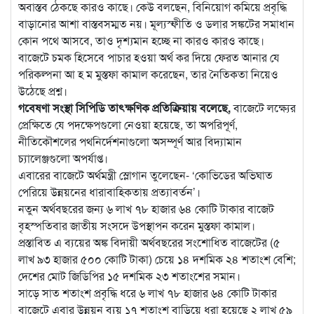
অবাস্তব ঠেকছে কারও কাছে। কেউ বলছেন, বিনিয়োগ কমিয়ে প্রবৃদ্ধি
বাড়ানোর আশা বাস্তবসম্মত নয়। মূল্যস্ফীতি ও ডলার সঙ্কটের সমাধান
কোন পথে আসবে, তাও দৃশ্যমান হচ্ছে না কারও কারও কাছে।
বাজেটে চমক হিসেবে পাচার হওয়া অর্থ কর দিয়ে ফেরত আনার যে
পরিকল্পনা আ হ ম মুস্তফা কামাল করেছেন, তার নৈতিকতা নিয়েও
উঠেছে প্রশ্ন।
গবেষণা সংস্থা সিপিডি তাৎক্ষণিক প্রতিক্রিয়ায় বলেছে,
বাজেটে লক্ষ্যের
প্রেক্ষিতে যে পদক্ষেপগুলো নেওয়া হয়েছে, তা অপরিপূর্ণ,
নীতিকৌশলের পথনির্দেশনাগুলো অসম্পূর্ণ আর বিদ্যামান
চ্যালেঞ্জগুলো অপর্যাপ্ত।
এবারের বাজেটে অর্থমন্ত্রী স্লোগান তুলেছেন- ‘কোভিডের অভিঘাত
পেরিয়ে উন্নয়নের ধারাবাহিকতায় প্রত্যাবর্তন’।
নতুন অর্থবছরের জন্য ৬ লাখ ৭৮ হাজার ৬৪ কোটি টাকার বাজেট
বৃহস্পতিবার জাতীয় সংসদে উপস্থাপন করেন মুস্তফা কামাল।
প্রস্তাবিত এ ব্যয়ের অঙ্ক বিদায়ী অর্থবছরের সংশোধিত বাজেটের (৫
লাখ ৯৩ হাজার ৫০০ কোটি টাকা) চেয়ে ১৪ দশমিক ২৪ শতাংশ বেশি;
দেশের মোট জিডিপির ১৫ দশমিক ২৩ শতাংশের সমান।
সাড়ে সাত শতাংশ প্রবৃদ্ধি ধরে ৬ লাখ ৭৮ হাজার ৬৪ কোটি টাকার
বাজেটে এবার উন্নয়ন ব্যয় ১৭ শতাংশ বাড়িয়ে ধরা হয়েছে ২ লাখ ৫৯