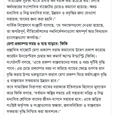
“সামাজিক সুরক্ষা খাতে এবার অর্থ বরাদ্দ করা হয়েছে কম। চলতি
অর্থবছরের সংশোধিত বাজেটের চেয়েও কমানো হয়েছে। অথচ
মধ্যবিত্ত ও নিম্ন মধ্যবিত্ত যারা, উন্নয়ন ও প্রবৃদ্ধির জন্য যেগুলো
সহায়ক; তাদের জন্য করা হয়নি।”
সার্বিক বিশ্লেষণে সংস্থাটি বলেছে, “যে পদক্ষেপগুলো নেওয়া হয়েছে,
তা অপরিপূর্ণ, নীতিকৌশলের পথনির্দেশনাগুলো অসম্পূর্ণ আর বিদ্যমান
চ্যালেঞ্জগুলো অপর্যাপ্ত।”
মেগা প্রকল্পের সময় ও ব্যয় বাড়বে: ফিকি
প্রস্তাবিত বাজেটে মেগা প্রকল্পে বরাদ্দ কমানোয় উদ্বেগ প্রকাশ করেছে
ফরেইন ইনভেস্টরস চেম্বার অব কমার্স অ্যান্ড ইন্ডাস্ট্রি (ফিকি)।
সংগঠনটি বলছে, “এতে প্রকল্প বাস্তবায়নের সময় ও খরচ দুটিই বৃদ্ধি
পাবে। এর চেয়ে প্রকল্পের খরচ না কমিয়ে ব্যয়ের ক্ষেত্রে গুণগত মান
বৃদ্ধি করার উপর গুরুত্বারোপ করলে মেগা প্রকল্প ঘিরে কর্মসংস্থান বৃদ্ধি
ও বাস্তবায়ন সক্ষমতার উন্নয়ন হবে।”
তবে সামাজিক নিরাপত্তা খাতের বরাদ্দকে ইতিবাচক হিসেবে মূ্ল্যায়ন
করে ফিকি বলছে, “বর্তমান অস্থির সময়ে এই সহায়তা দরিদ্র ও নিম্ন
মধ্যবিত্ত শ্রেণিকে তাদের জীবন-যাপনে সহায়ক হবে। এতে জড়িত
সংশ্লিষ্ট কর্তৃপক্ষ ও সংস্থাগুলোর স্বচ্ছতা, জবাবদিহিতা ও বাস্তবায়ন
সক্ষমতা বৃদ্ধি নিশ্চিত করা আবশ্যক।”