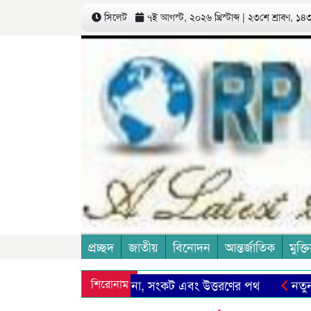
সিলেট
৭ই আগস্ট, ২০২৬ খ্রিস্টাব্দ | ২৩শে শ্রাবণ, ১৪৩৩
প্রচ্ছদ
জাতীয়
বিনোদন
আন্তর্জাতিক
মুক্তি
মাদের সিলেট: সম্ভাবনা, সংকট এবং উত্তরণের পথ
শিরোনাম
নতুন মজুরী
স টেলিভিশন
সৌদির উদ্যোগে নিরাপত্তা জোটে বাংলাদেশের যুক্ত 