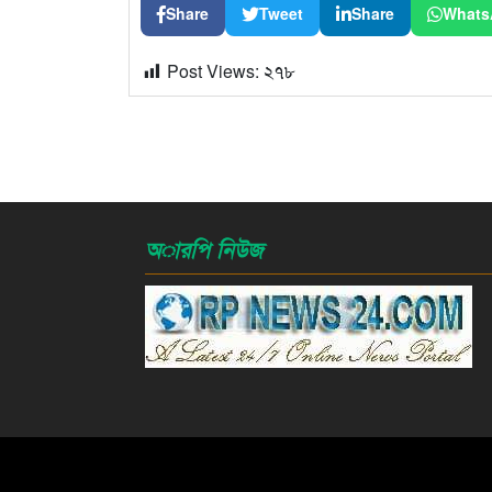
Share
Tweet
Share
Whats
Post Views:
২৭৮
অারপি নিউজ