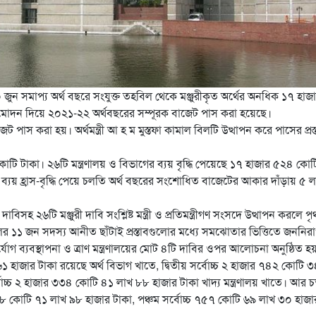
 সমাপ্য অর্থ বছরে সংযুক্ত তহবিল থেকে মঞ্জুরীকৃত অর্থের অনধিক ১৭ হাজ
ুমোদন দিয়ে ২০২১-২২ অর্থবছরের সম্পূরক
বাজেট পাস করা হয়েছে।
ট পাস করা হয়। অর্থমন্ত্রী আ হ ম মুস্তফা কামাল বিলটি উত্থাপন করে পাসের প্রস্
টি টাকা। ২৬টি মন্ত্রণালয় ও বিভাগের ব্যয় বৃদ্ধি পেয়েছে ১৭ হাজার ৫২৪ কো
এ ব্যয় হ্রাস-বৃদ্ধি পেয়ে চলতি অর্থ বছরের সংশোধিত বাজেটের আকার দাঁড়ায় ৫ 
াবিসহ ২৬টি মঞ্জুরী দাবি সংশ্লিষ্ট মন্ত্রী ও প্রতিমন্ত্রীগণ সংসদে উত্থাপন করলে প
১ জন সদস্য আনীত ছাঁটাই প্রস্তাবগুলোর মধ্যে সমঝোতার ভিত্তিতে জননিরাপ
ুর্যোগ ব্যবস্থাপনা ও ত্রাণ মন্ত্রণালয়ের মোট ৪টি দাবির ওপর আলোচনা অনুষ্ঠিত হ
১ হাজার টাকা রয়েছে অর্থ বিভাগ খাতে, দ্বিতীয় সর্বোচ্চ ২ হাজার ৭৪২ কোটি 
োচ্চ ২ হাজার ৩৩৪ কোটি ৪১ লাখ ৮৮ হাজার টাকা খাদ্য মন্ত্রণালয় খাতে। আর চতু
ার ৯০৮ কোটি ৭১ লাখ ৯৮ হাজার টাকা, পঞ্চম সর্বোচ্চ ৭৫৭ কোটি ৬৯ লাখ ৩০ হাজা