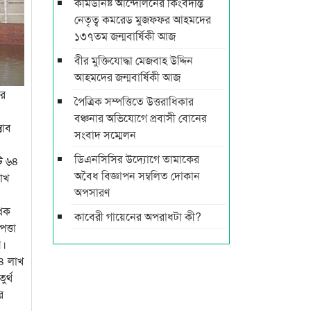
কমিউনিষ্ট আন্দোলনের কিংবদন্তি
নেতৃত্ব কমরেড মুজফ্ফর আহমদের
১৩৭তম জন্মবার্ষিকী আজ
বীর মুক্তিযোদ্ধা মেজবাহ উদ্দিন
আহমদের জন্মবার্ষিকী আজ
ার
পৈত্রিক সম্পত্তিতে উত্তরাধিকার
বঞ্চনার অভিযোগে প্রবাসী বোনের
তাব
সংবাদ সম্মেলন
ডিএনসিসির উদ্যোগে তামাকের
টি ৬৪
অবৈধ বিজ্ঞাপন সম্বলিত দোকান
লাখ
অপসারণ
ৃথক
কাবেরী গায়েনের অপরাধটা কী?
ত্তা
য়।
৩৪ লাখ
র্থ
র