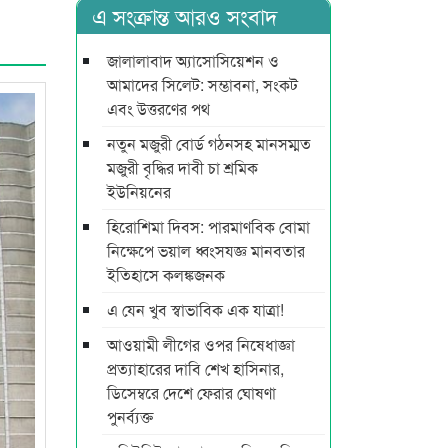
এ সংক্রান্ত আরও সংবাদ
জালালাবাদ অ্যাসোসিয়েশন ও
আমাদের সিলেট: সম্ভাবনা, সংকট
এবং উত্তরণের পথ
নতুন মজুরী বোর্ড গঠনসহ মানসম্মত
মজুরী বৃদ্ধির দাবী চা শ্রমিক
ইউনিয়নের
হিরোশিমা দিবস: পারমাণবিক বোমা
নিক্ষেপে ভয়াল ধ্বংসযজ্ঞ মানবতার
ইতিহাসে কলঙ্কজনক
এ যেন খুব স্বাভাবিক এক যাত্রা!
আওয়ামী লীগের ওপর নিষেধাজ্ঞা
প্রত্যাহারের দাবি শেখ হাসিনার,
ডিসেম্বরে দেশে ফেরার ঘোষণা
পুনর্ব্যক্ত