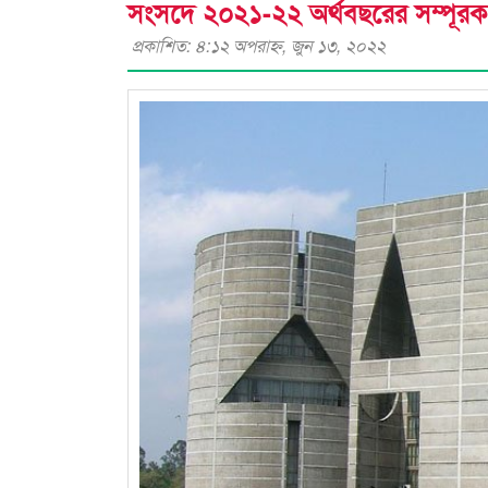
সংসদে ২০২১-২২ অর্থবছরের সম্পূরক
প্রকাশিত: ৪:১২ অপরাহ্ণ, জুন ১৩, ২০২২