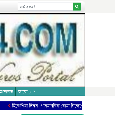
আদালত
আরো >
হিরোশিমা দিবস: পারমাণবিক বোমা নিক্ষেপে ভয়াল ধ্বংসযজ্ঞ মানবত
লার শিল্পে নতুন দৃষ্টিভঙ্গি
স্বামীর সম্পত্তিতে অধিকার চান বিধ