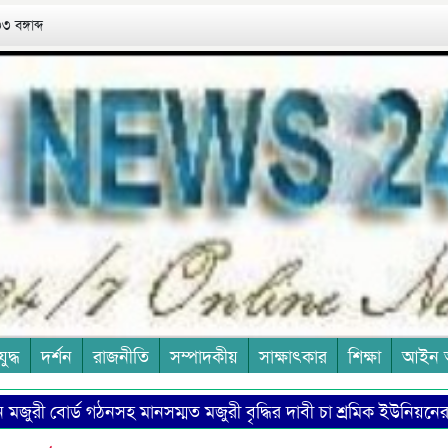
 বঙ্গাব্দ
যুদ্ধ
দর্শন
রাজনীতি
সম্পাদকীয়
সাক্ষাৎকার
শিক্ষা
আইন 
 বোর্ড গঠনসহ মানসম্মত মজুরী বৃদ্ধির দাবী চা শ্রমিক ইউনিয়নের
হওয়ায় উদ্বেগ প্রকাশ বাসদের
কয়েস সামীর ‘শো, ডোন্ট টেল’: গল্প ব