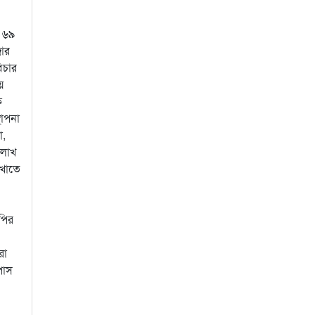
ি ৬৯
জার
িচার
য়
ক
থাপনা
া,
 লাখ
 খাতে
পির
রা
পাস