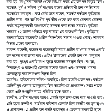
করা হয়, আধুনিক সিলেট থেকে চট্টগ্রাম পর্যন্ত এই জনপদ বিস্তৃত ছিল।
সমতট: পূর্ব ও দক্ষিণ-পূর্ব বাংলায় বঙ্গের প্রতিবেশী জনপদ হিসেবে
সমতটের অবস্থান। কেউ কেউ মনে করেন, সমতট বর্তমান কুমিল্লার
প্রাচীন নাম। গঙ্গ-ভাগীরথীর পূর্ব তীর থেকে শুরু করে মেঘনার মোহনা
পর্যন্ত সমুদ্রকূলবর্তী অঞ্চলকেই সম্ভবত বলা হতো সমতট। কুমিল্লা
শহরের ১২ মাইল পশ্চিমে বড় কামতা এর রাজধানী ছিল। কুমিল্লার
ময়নামতিতে কয়েকটি প্রাচীন নিদর্শনের সন্ধান পাওয়া গেছে। শালবন
বিহার এদের অন্যতম।
বরেন্দ্র: বরেন্দ্রী, বরেন্দ্র বা বরেন্দ্রভূমি নামে প্রাচীন বাংলায় অপর একটি
জনপদের কথা জানা যায়। এটিও উত্তরঙ্গের একটি জনপদ। অনুমান
করা হয়, পুণ্ড্রের একটি অংশ জুড়ে বরেন্দ্রর অবস্থান ছিল। বগুড়া,
দিনাজপুর ও রাজশাহী জেলার অনেক অঞ্চল এবং সম্ভবত পাবনা
জেলাজুড়ে বরেন্দ্র অঞ্চল বিস্তৃত ছিল।
তাম্রলিপ্ত: হরিকেলের দক্ষিণে অবস্থিত। ছিল তাম্রলিপ্ত জনপদ। বর্তমান
মেদিনীপুর জেলার তমলুকেই ছিল তাম্রলিপ্তের প্রাণকেন্দ্র। সপ্তম শতক
থেকে এটি দণ্ডভুক্তি নামে পরিচিত হতে থাকে।
চন্দ্রদ্বীপ: প্রাচীন বাংলায় আরও একটি ক্ষুদ্র জনপদের নাম পাওর্য়া যায়।
এটি হলো চন্দ্রদ্বীপ। বর্তমান বরিশাল জেলাই ছিল চন্দ্রদ্বীপের মূল ভূখণ্ড
ও প্রাণকেন্দ্র। এ প্রাচীন জনপদটি বালেশ্বর ও মেঘনার মধ্যবর্তী স্থানে