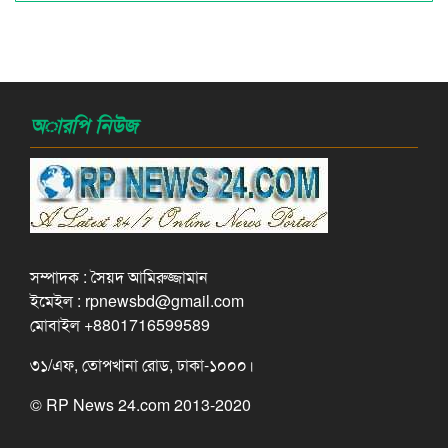
অারপি নিউজ
সম্পাদক : সৈয়দ আমিরুজ্জামান
ইমেইল : rpnewsbd@gmail.com
মোবাইল +8801716599589
৩১/এফ, তোপখানা রোড, ঢাকা-১০০০।
© RP News 24.com 2013-2020