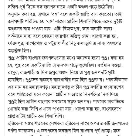
দক্ষিণ-পূর্ব দিকে বঙ্গ জনপদ নামে একটি অঞ্চল গড়ে উঠেছিল।
অনুমান করা হয়, এখানে ‘বঙ্গ’ বলে একটি জাতি বাস করতো। তাই
জনপদটি পরিচিত হয় ‘বঙ্গ’ নামে। প্রাচীন শিলালিপিতে বঙ্গের দুইটি
অঞ্চলের নাম পাওয়া যায়- এটি ‘বিক্রমপুর’, আর অন্যটি ‘নাব্য’।
বর্তমানে নাব্য বলে কোনো জায়গার অস্তিত্ব নেই। ধারণা করা হয়,
ফরিদপুর, বাখেরগঞ্জ ও পটুয়াখালীর নিচু জলাভূমি এ নাব্য অঞ্চলের
অন্তর্ভুক্ত ছিল।
পুণ্ড্র: প্রাচীন বাংলার জনপদগুলোর মধ্যে অন্যতম হলো পুণ্ড্র। বলা হয়
যে, পুণ্ড্র বলে একটি জাতি এ জনপদ গড়ে তুলেছিল। বর্তমান বগুড়া,
রংপুর, রাজশাহী ও দিনাজপুর অঞ্চল নিয়ে এ পুণ্ড্র জনপদটি সৃষ্টি
হয়েছিল। পুণ্ড্রদের রাজ্যের রাজধানীর নাম ছিল পুণ্ড্রনগর। পরবর্তীকালে
এর নাম হয় মহাস্থানগড়। মহাস্থানগড় প্রাচীন পুণ্ড্র নগরীর ধ্বংসাবশেষ
বলে পণ্ডিতেরা মনে করেন। প্রাচীন সভ্যতার নিদর্শনের দিক দিয়ে
পুণ্ড্রই ছিল প্রাচীন বাংলার সবচেয়ে সমৃদ্ধ জনপদ। পাথরের চাকতিতে
খোদাই করা লিপি এখানে পাওয়া যায়। ধারণা করা হয়, বাংলাদেশে
প্রাপ্ত এটিই প্রাচীনতম শিলালিপি।
হরিকেল: সপ্তম শতকের লেখকরা হরিকেল নামে অপর একটি জনপদের
বর্ণনা করেছেন। এ জনপদের অবস্থান ছিল বাংলার পূর্ব প্রান্তে। মনে