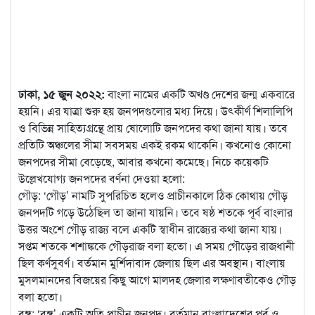
ঢাকা, ১৫ জুন ২০২২:
বাংলা নামের একটি অখণ্ড দেশের জন্ম একবারে
হয়নি। এর যাত্রা শুরু হয় জনপদগুলোর মধ্য দিয়ে। ‍উৎকীর্ণ শিলালিপি
ও বিভিন্ন সাহিত্যগ্রন্থে প্রায় ষোলোটি জনপদের কথা জানা যায়। তবে
প্রতিটি অঞ্চলের সীমা সবসময়
একই রকম থাকেনি। কখনোও কোনো
জনপদের সীমা বেড়েছে, আবার কখনো কমেছে। নিচে কয়েকটি
উল্লেখযোগ্য জনপদের বর্ণনা দেওয়া হলো:
গৌড়: ‘গৌড়’ নামটি সুপরিচিত হলেও প্রাচীনকালে ঠিক কোথায় গৌড়
জনপদটি গড়ে উঠেছিল তা জানা যায়নি। তবে ষষ্ঠ শতকে পূর্ব বাংলার
উত্তর অংশে গৌড় রাজ্য বলে একটি স্বাধীন রাজ্যের কথা জানা যায়।
সপ্তম শতকে শশাঙ্ককে গৌড়রাজ বলা হতো। এ সময় গৌড়ের রাজধানী
ছিল কর্ণসুবর্ণ। বর্তমান মুর্শিদাবাদ জেলায় ছিল এর অবস্থান। বাংলায়
মুসলমানদের বিজয়ের কিছু আগে মালদহ জেলার লক্ষণাবতীকেও গৌড়
বলা হতো।
বঙ্গ: ‘বঙ্গ’ একটি অতি প্রাচীন জনপদ। বর্তমান বাংলাদেশের পূর্ব ও