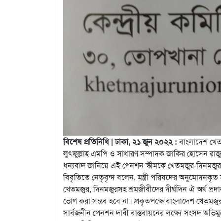
বিশেষ প্রতিনিধি | ঢাকা, ২১ জুন ২০২২ :
বাংলাদেশ খেতম
লুৎফুল্লাহ এমপি ও সাধারণ সম্পাদক জাকির হোসেন রাজু সা
ধন্যবাদ জানিয়ে এই পেনশন স্কীমকে খেতমজুর-দিনমজুরস
বিবৃতিতে নেতৃবৃন্দ বলেন, মন্ত্রী পরিষদের অনুমোদনকৃত স
খেতমজুর, দিনমজুরসহ শ্রমজীবীদের দীর্ঘদিন ঐ অর্থ প্র
ভোগ করা সম্ভব হবে না। প্রকৃতপক্ষে বাংলাদেশ খেতমজু
সার্বজনীন পেনশন দাবী বাস্তবায়নের লক্ষ্যে সংসদ অভ