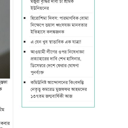
মজুরী বৃদ্ধির দাবী চা শ্রমিক
ইউনিয়নের
হিরোশিমা দিবস: পারমাণবিক বোমা
নিক্ষেপে ভয়াল ধ্বংসযজ্ঞ মানবতার
ইতিহাসে কলঙ্কজনক
এ যেন খুব স্বাভাবিক এক যাত্রা!
আওয়ামী লীগের ওপর নিষেধাজ্ঞা
প্রত্যাহারের দাবি শেখ হাসিনার,
ডিসেম্বরে দেশে ফেরার ঘোষণা
পুনর্ব্যক্ত
্তফা
কমিউনিষ্ট আন্দোলনের কিংবদন্তি
কে
নেতৃত্ব কমরেড মুজফ্ফর আহমদের
১৩৭তম জন্মবার্ষিকী আজ
কীম
য়েকবার