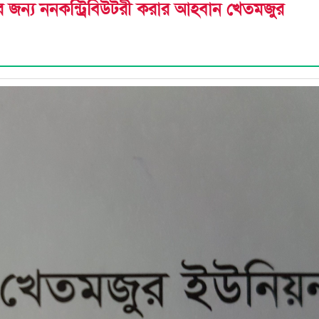
র জন্য ননকন্ট্রিবিউটরী করার আহবান খেতমজুর