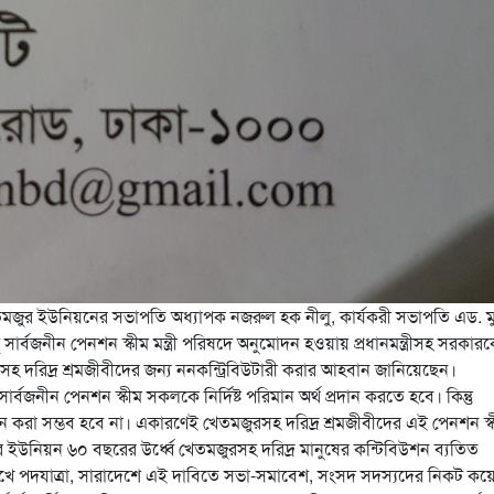
জুর ইউনিয়নের সভাপতি অধ্যাপক নজরুল হক নীলু, কার্যকরী সভাপতি এড. মুস
র্বজনীন পেনশন স্কীম মন্ত্রী
পরিষদে অনুমোদন হওয়ায় প্রধানমন্ত্রীসহ সরকার
হ দরিদ্র শ্রমজীবীদের জন্য ননকন্ট্রিবিউটারী করার আহবান জানিয়েছেন।
ার্বজনীন পেনশন স্কীম সকলকে নির্দিষ্ট পরিমান অর্থ প্রদান করতে হবে। কিন্তু
দান করা সম্ভব হবে না। একারণেই খেতমজুরসহ দরিদ্র শ্রমজীবীদের এই পেনশন স্
র ইউনিয়ন ৬০ বছরের উর্ধ্বে খেতমজুরসহ দরিদ্র মানুষের কন্টিবিউশন ব্যতিত
িমুখে পদযাত্রা, সারাদেশে এই দাবিতে সভা-সমাবেশ, সংসদ সদস্যদের নিকট ক