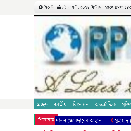
সিলেট
৮ই আগস্ট, ২০২৬ খ্রিস্টাব্দ | ২৪শে শ্রাবণ, ১৪৩৩
প্রচ্ছদ
জাতীয়
বিনোদন
আন্তর্জাতিক
মুক্তি
্ষা ব্যবস্থা প্রতিষ্ঠার আন্দোলন জোরদারের আহ্বান
শিরোনাম
মু
শকে যুক্ত না করার আহ্বান ওয়ার্কার্স পার্টির
বোন দিবস আজ