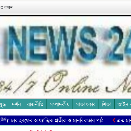
 বঙ্গাব্দ
যুদ্ধ
দর্শন
রাজনীতি
সম্পাদকীয়
সাক্ষাৎকার
শিক্ষা
আইন 
হাম্মদ (ﷺ): চার হরফের আধ্যাত্মিক প্রতীক ও মানবিকতার পাঠ
এত মানুষের 
চা শ্রমিক ইউনিয়নের দ্রুত নির্বাচন দাবিতে সমাবেশ ও মানববন্ধন