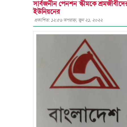
সার্বজনীন পেনশন স্কীমকে শ্রমজীবীদে
ইউনিয়নের
প্রকাশিত: ১২:৫৬ অপরাহ্ণ, জুন ২১, ২০২২