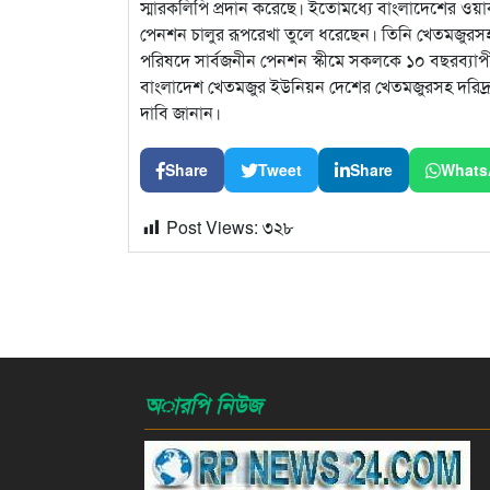
স্মারকলিপি প্রদান করেছে। ইতোমধ্যে বাংলাদেশের ওয়া
পেনশন চালুর রূপরেখা তুলে ধরেছেন। তিনি খেতমজুরসহ শ্র
পরিষদে সার্বজনীন পেনশন স্কীমে সকলকে ১০ বছরব্যাপী কন
বাংলাদেশ খেতমজুর ইউনিয়ন দেশের খেতমজুরসহ দরিদ্র শ
দাবি জানান।
Share
Tweet
Share
Whats
Post Views:
৩২৮
অারপি নিউজ