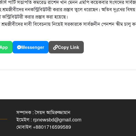
র্কার্স পার্টি সভাপতি কমরেড রাশেদ খান মেনন এমপি কয়েকবার সংসদের সার্ব
মজীবীদের ননকন্ট্রিবিউটরী করার প্রস্তাব তুলে ধরেছেন। অতিব দুঃখের বিষয় মন্
্ট্রিবিউটরী করার প্রস্তাব করা হয়েছে।
্রমজীবীদের দাবী বিবেচনায় নিয়েই সরকারকে সার্বজনীন পেনশন স্কীম চালু ক
App
Messenger
Copy Link
সম্পাদক : সৈয়দ আমিরুজ্জামান
ইমেইল : rpnewsbd@gmail.com
মোবাইল +8801716599589