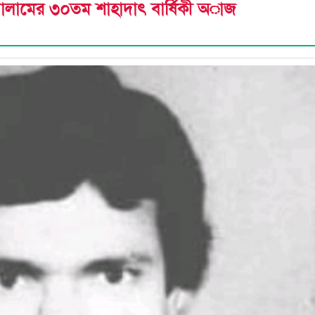
ালামের ৩০তম শাহাদাৎ বার্ষিকী অাজ