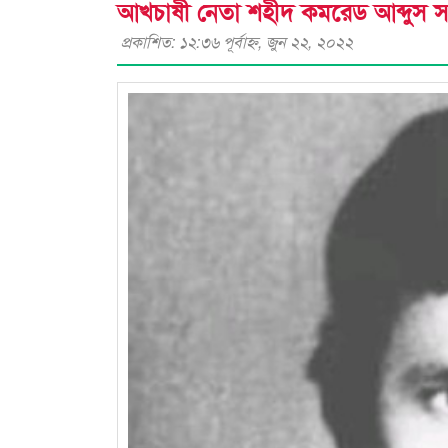
আখচাষী নেতা শহীদ কমরেড আব্দুস স
প্রকাশিত: ১২:৩৬ পূর্বাহ্ণ, জুন ২২, ২০২২