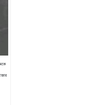
লামকে
বাজার