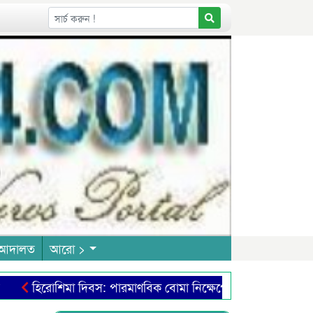
আদালত
আরো >
হিরোশিমা দিবস: পারমাণবিক বোমা নিক্ষেপে ভয়াল ধ্বংসযজ্ঞ মান
 বলার শিল্পে নতুন দৃষ্টিভঙ্গি
স্বামীর সম্পত্তিতে অধিকার চান বি