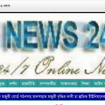
 বঙ্গাব্দ
যুদ্ধ
দর্শন
রাজনীতি
সম্পাদকীয়
সাক্ষাৎকার
শিক্ষা
আইন 
ী বোর্ড গঠনসহ মানসম্মত মজুরী বৃদ্ধির দাবী চা শ্রমিক ইউনিয়নের
 হওয়ায় উদ্বেগ প্রকাশ বাসদের
কয়েস সামীর ‘শো, ডোন্ট টেল’: গল্প