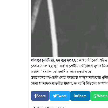
লালপুর (নাটোর), ২২ জুন ২০২২ :
আখচাষী নেতা শহীদ 
১৯৯২ সালে ২২ জুন সকাল ১০টায় নর্থ বেঙ্গল সুগার ম
প্রকাশ্য দিবালোকে সন্ত্রাসীরা গুলি হত্যা করে।
উত্তরবঙ্গের আখচাষী নেতা কমরেড আব্দুস সালামের খুনি
জেলা সম্পাদক মন্ডলীর সদস্য, অারপি নিউজের সম্পাদক
Share
Tweet
Share
Whats