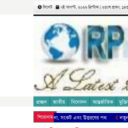
সিলেট
৭ই আগস্ট, ২০২৬ খ্রিস্টাব্দ | ২৩শে শ্রাবণ, ১৪৩৩
প্রচ্ছদ
জাতীয়
বিনোদন
আন্তর্জাতিক
মুক্তি
 আমাদের সিলেট: সম্ভাবনা, সংকট এবং উত্তরণের পথ
শিরোনাম
নতুন মজুর
াস টেলিভিশন
সৌদির উদ্যোগে নিরাপত্তা জোটে বাংলাদেশের যুক্ত