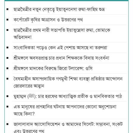
ছাত্রমৈত্রীর নতুন নেতৃত্বে ইয়াতুননেসা রুমা-ফাহিম শুভ্র
কর্পোরেট কৃষির আগ্রাসন ও উত্তরণের পথ
ছাত্রমৈত্রীর প্রথম নারী সভাপ‌তি ইয়াতুন্নেসা রুমা, তোমা‌কে
অ‌ভিবাদন!
সাংবাদিকতা পড়েও কেন এই পেশায় আসছে না তরুণরা
শ্রীমঙ্গলে অবসরপ্রাপ্ত চার প্রধান শিক্ষককে বিদায় সংবর্ধনা
শ্রীমঙ্গলে মাদকের বিরুদ্ধে জিরো টলারেন্স: ওসি
বৈষম্যহীন অসাম্প্রদায়িক গণমুখী শিক্ষা ব্যবস্থা প্রতিষ্ঠার আন্দোলন
জোরদারের আহ্বান
মুহাম্মদ (ﷺ): চার হরফের আধ্যাত্মিক প্রতীক ও মানবিকতার পাঠ
এত মানুষের প্রাণহানির ঘটনায় আপনাদের কোনো অনুশোচনা
আছে কিনা?
জালালাবাদ অ্যাসোসিয়েশন ও আমাদের সিলেট: সম্ভাবনা, সংকট
এবং উত্তরণের পথ