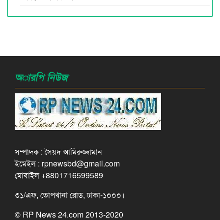
অারপি নিউজ
সম্পাদক : সৈয়দ আমিরুজ্জামান
ইমেইল : rpnewsbd@gmail.com
মোবাইল +8801716599589
৩১/এফ, তোপখানা রোড, ঢাকা-১০০০।
© RP News 24.com 2013-2020