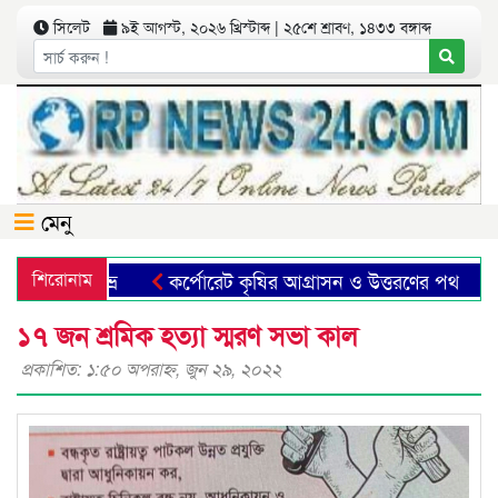
সিলেট
৯ই আগস্ট, ২০২৬ খ্রিস্টাব্দ | ২৫শে শ্রাবণ, ১৪৩৩ বঙ্গাব্দ
মেনু
ুমা-ফাহিম শুভ্র
শিরোনাম
কর্পোরেট কৃষির আগ্রাসন ও উত্তরণের পথ
ছ
১৭ জন শ্রমিক হত্যা স্মরণ সভা কাল
প্রকাশিত: ১:৫০ অপরাহ্ণ, জুন ২৯, ২০২২