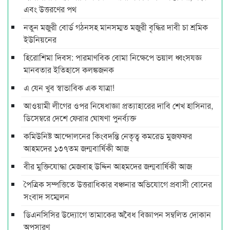
এবং উত্তরণের পথ
নতুন মজুরী বোর্ড গঠনসহ মানসম্মত মজুরী বৃদ্ধির দাবী চা শ্রমিক
ইউনিয়নের
হিরোশিমা দিবস: পারমাণবিক বোমা নিক্ষেপে ভয়াল ধ্বংসযজ্ঞ
মানবতার ইতিহাসে কলঙ্কজনক
এ যেন খুব স্বাভাবিক এক যাত্রা!
আওয়ামী লীগের ওপর নিষেধাজ্ঞা প্রত্যাহারের দাবি শেখ হাসিনার,
ডিসেম্বরে দেশে ফেরার ঘোষণা পুনর্ব্যক্ত
কমিউনিষ্ট আন্দোলনের কিংবদন্তি নেতৃত্ব কমরেড মুজফ্ফর
আহমদের ১৩৭তম জন্মবার্ষিকী আজ
বীর মুক্তিযোদ্ধা মেজবাহ উদ্দিন আহমদের জন্মবার্ষিকী আজ
পৈত্রিক সম্পত্তিতে উত্তরাধিকার বঞ্চনার অভিযোগে প্রবাসী বোনের
সংবাদ সম্মেলন
ডিএনসিসির উদ্যোগে তামাকের অবৈধ বিজ্ঞাপন সম্বলিত দোকান
অপসারণ