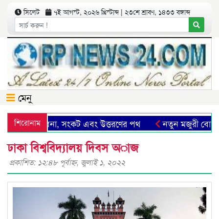
সিলেট
৭ই আগস্ট, ২০২৬ খ্রিস্টাব্দ | ২৩শে শ্রাবণ, ১৪৩৩ বঙ্গাব্দ
মেনু
িলেট: সম্ভাবনা, সংকট এবং উত্তরণের পথ
শিরোনাম
নতুন মজুরী বোর্ড গ
ঢাকা বিশ্ববিদ্যালয় দিবস অাজ
প্রকাশিত: ১২:৪৮ পূর্বাহ্ণ, জুলাই ১, ২০২২