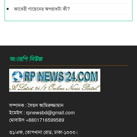
কাবেরী গায়েনের অপরাধটা কী?
অারপি নিউজ
সম্পাদক : সৈয়দ আমিরুজ্জামান
ইমেইল : rpnewsbd@gmail.com
মোবাইল +8801716599589
৩১/এফ, তোপখানা রোড, ঢাকা-১০০০।