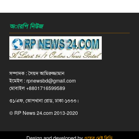
অারপি নিউজ
সম্পাদক : সৈয়দ আমিরুজ্জামান
ইমেইল : rpnewsbd@gmail.com
মোবাইল +8801716599589
৩১/এফ, তোপখানা রোড, ঢাকা-১০০০।
© RP News 24.com 2013-2020
Design and developed by
ওয়েব নেষ্ট বিডি