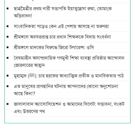
ছাত্রমৈত্রীর প্রথম নারী সভাপ‌তি ইয়াতুন্নেসা রুমা, তোমা‌কে
অ‌ভিবাদন!
সাংবাদিকতা পড়েও কেন এই পেশায় আসছে না তরুণরা
শ্রীমঙ্গলে অবসরপ্রাপ্ত চার প্রধান শিক্ষককে বিদায় সংবর্ধনা
শ্রীমঙ্গলে মাদকের বিরুদ্ধে জিরো টলারেন্স: ওসি
বৈষম্যহীন অসাম্প্রদায়িক গণমুখী শিক্ষা ব্যবস্থা প্রতিষ্ঠার আন্দোলন
জোরদারের আহ্বান
মুহাম্মদ (ﷺ): চার হরফের আধ্যাত্মিক প্রতীক ও মানবিকতার পাঠ
এত মানুষের প্রাণহানির ঘটনায় আপনাদের কোনো অনুশোচনা
আছে কিনা?
জালালাবাদ অ্যাসোসিয়েশন ও আমাদের সিলেট: সম্ভাবনা, সংকট
এবং উত্তরণের পথ