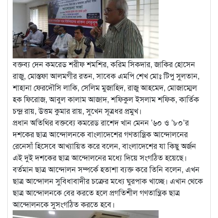
বক্তব্য দেন কমরেড শরীফ শমশির, করিম সিকদার, জাকির হোসেন
রাজু, মোস্তফা আলমগীর রতন, সাবেক এমপি শেখ মোঃ টিপু সুলতান,
শাহানা ফেরদৌসি লাকি, সেলিম মুজাহিদ, রাজু আহমেদ, মোজাম্মেল
হক ফিরোজ, আবুল কালাম আজাদ, শফিকুল ইসলাম শফিক, কার্তিক
চন্দ্র রায়, উত্তম কুমার রায়, সুখেন সূত্রধর প্রমুখ।
প্রধান অতিথির বক্তব্যে কমরেড রাশেদ খান মেনন ’৬০ ও ’৮০’র
দশকের ছাত্র আন্দোলনকে বাংলাদেশের গণতান্ত্রিক আন্দোলনের
রেনেসাঁ হিসেবে আখ্যায়িত করে বলেন, বাংলাদেশের যা কিছু অর্জন
এই দুই দশকের ছাত্র আন্দোলনের মধ্যে দিয়ে সংগঠিত হয়েছে।
বর্তমান ছাত্র আন্দোলন সম্পর্কে হতাশা ব্যক্ত করে তিনি বলেন, এখন
ছাত্র আন্দোলন সুবিধাবাদীর চক্রের মধ্যে ঘুরপাক খাচ্ছে। এখান থেকে
ছাত্র আন্দোলনকে বের করতে হলে প্রগতিশীল গণতান্ত্রিক ছাত্র
আন্দোলনকে সুসংগঠিত করতে হবে।