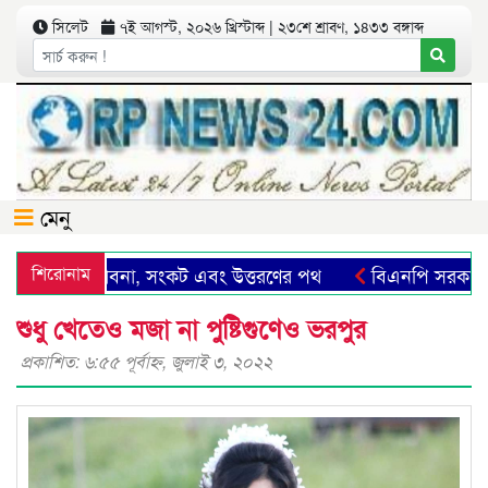
সিলেট
৭ই আগস্ট, ২০২৬ খ্রিস্টাব্দ | ২৩শে শ্রাবণ, ১৪৩৩ বঙ্গাব্দ
মেনু
িলেট: সম্ভাবনা, সংকট এবং উত্তরণের পথ
শিরোনাম
বিএনপি সরকারের গণ
শুধু খেতেও মজা না পুষ্টিগুণেও ভরপুর
প্রকাশিত: ৬:৫৫ পূর্বাহ্ণ, জুলাই ৩, ২০২২