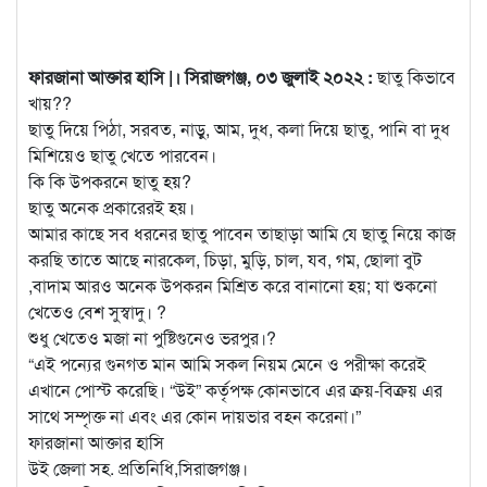
ফারজানা আক্তার হাসি |। সিরাজগঞ্জ, ০৩ জুলাই ২০২২ :
ছাতু কিভাবে
খায়??
ছাতু দিয়ে পিঠা, সরবত, নাড়ু, আম, দুধ, কলা দিয়ে ছাতু, পানি বা দুধ
মিশিয়েও ছাতু খেতে পারবেন।
কি কি উপকরনে ছাতু হয়?
ছাতু অনেক প্রকারেরই হয়।
আমার কাছে সব ধরনের ছাতু পাবেন তাছাড়া আমি যে ছাতু নিয়ে কাজ
করছি তাতে আছে নারকেল, চিড়া, মুড়ি, চাল, যব, গম, ছোলা বুট
,বাদাম আরও অনেক উপকরন মিশ্রিত করে বানানো হয়; যা শুকনো
খেতেও বেশ সুস্বাদু। ?
শুধু খেতেও মজা না পুষ্টিগুনেও ভরপুর।?
“এই পন্যের গুনগত মান আমি সকল নিয়ম মেনে ও পরীক্ষা করেই
এখানে পোস্ট করেছি। “উই” কর্তৃপক্ষ কোনভাবে এর ক্রয়-বিক্রয় এর
সাথে সম্পৃক্ত না এবং এর কোন দায়ভার বহন করেনা।”
ফারজানা আক্তার হাসি
উই জেলা সহ. প্রতিনিধি,সিরাজগঞ্জ।