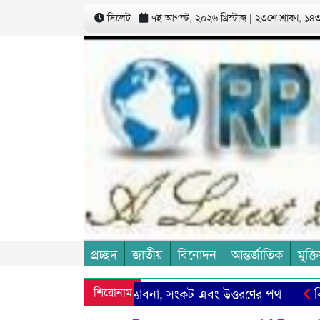
সিলেট
৭ই আগস্ট, ২০২৬ খ্রিস্টাব্দ | ২৩শে শ্রাবণ, ১৪৩৩
প্রচ্ছদ
জাতীয়
বিনোদন
আন্তর্জাতিক
মুক্তি
 ও আমাদের সিলেট: সম্ভাবনা, সংকট এবং উত্তরণের পথ
শিরোনাম
বিএনপি
মুদ হোসেনের ৪৪তম মৃত্যুবার্ষিকী আজ
৬ বছরে পদার্পণ করলো 