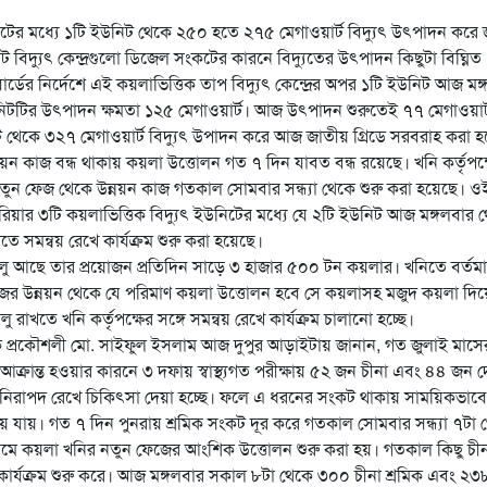
ইউনিটের মধ্যে ১টি ইউনিট থেকে ২৫০ হতে ২৭৫ মেগাওয়ার্ট বিদ্যুৎ উৎপাদন করে
িদ্যুৎ কেন্দ্রগুলো ডিজেল সংকটের কারনে বিদ্যুতের উৎপাদন কিছুটা বিঘ্নিত
ডের নির্দেশে এই কয়লাভিত্তিক তাপ বিদ্যুৎ কেন্দ্রের অপর ১টি ইউনিট আজ মঙ্
নিটটির উৎপাদন ক্ষমতা ১২৫ মেগাওয়ার্ট। আজ উৎপাদন শুরুতেই ৭৭ মেগাওয়ার্
িট থেকে ৩২৭ মেগাওয়ার্ট বিদ্যুৎ উপাদন করে আজ জাতীয় গ্রিডে সরবরাহ করা 
য়ন কাজ বন্ধ থাকায় কয়লা উত্তোলন গত ৭ দিন যাবত বন্ধ রয়েছে। খনি কর্তৃপক্
ুন ফেজ থেকে উন্নয়ন কাজ গতকাল সোমবার সন্ধ্যা থেকে শুরু করা হয়েছে। ও
য়ার ৩টি কয়লাভিত্তিক বিদ্যুৎ ইউনিটের মধ্যে যে ২টি ইউনিট আজ মঙ্গলবার 
 সমন্বয় রেখে কার্যক্রম শুরু করা হয়েছে।
নিট চালু আছে তার প্রয়োজন প্রতিদিন সাড়ে ৩ হাজার ৫০০ টন কয়লার। খনিতে বর্তম
ের উন্নয়ন থেকে যে পরিমাণ কয়লা উত্তোলন হবে সে কয়লাসহ মজুদ কয়লা দিয়
 রাখতে খনি কর্তৃপক্ষের সঙ্গে সমন্বয় রেখে কার্যক্রম চালানো হচ্ছে।
ালক প্রকৌশলী মো. সাইফুল ইসলাম আজ দুপুর আড়াইটায় জানান, গত জুলাই মাস
আক্রান্ত হওয়ার কারনে ৩ দফায় স্বাস্থ্যগত পরীক্ষায় ৫২ জন চীনা এবং ৪৪ জন দ
নিরাপদ রেখে চিকিৎসা দেয়া হচ্ছে। ফলে এ ধরনের সংকট থাকায় সাময়িকভাবে
 যায়। গত ৭ দিন পুনরায় শ্রমিক সংকট দূর করে গতকাল সোমবার সন্ধ্যা ৭টা 
ধ্যমে কয়লা খনির নতুন ফেজের আংশিক উত্তোলন শুরু করা হয়। গতকাল কিছু চী
য়ন কার্যক্রম শুরু করে। আজ মঙ্গলবার সকাল ৮টা থেকে ৩০০ চীনা শ্রমিক এবং ২