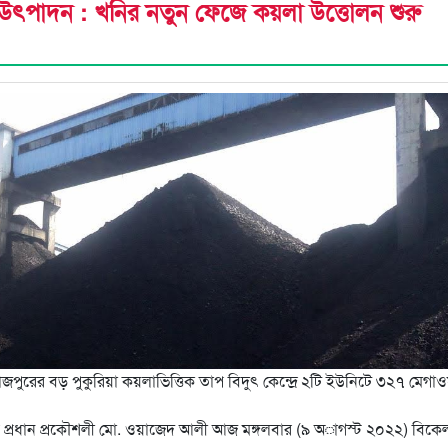
ুৎ উৎপাদন : খনির নতুন ফেজে কয়লা উত্তোলন শুরু
জপুরের বড় পুকুরিয়া কয়লাভিত্তিক তাপ বিদুৎ কেন্দ্রে ২টি ইউনিটে ৩২৭ মেগাওয়
দ্রের প্রধান প্রকৌশলী মো. ওয়াজেদ আলী আজ মঙ্গলবার (৯ অাগস্ট ২০২২) বিকে