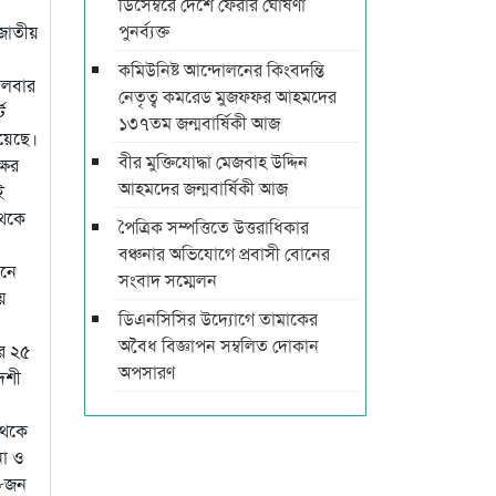
ডিসেম্বরে দেশে ফেরার ঘোষণা
পুনর্ব্যক্ত
 জাতীয়
কমিউনিষ্ট আন্দোলনের কিংবদন্তি
গলবার
নেতৃত্ব কমরেড মুজফ্ফর আহমদের
ট
১৩৭তম জন্মবার্ষিকী আজ
হয়েছে।
বীর মুক্তিযোদ্ধা মেজবাহ উদ্দিন
ষের
আহমদের জন্মবার্ষিকী আজ
ই
থেকে
পৈত্রিক সম্পত্তিতে উত্তরাধিকার
বঞ্চনার অভিযোগে প্রবাসী বোনের
ানে
সংবাদ সম্মেলন
ে
ডিএনসিসির উদ্যোগে তামাকের
অবৈধ বিজ্ঞাপন সম্বলিত দোকান
ের ২৫
অপসারণ
েশী
থেকে
না ও
৩৮জন