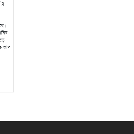
 টা
াবে।
পানির
গড়ে
িক তাপ