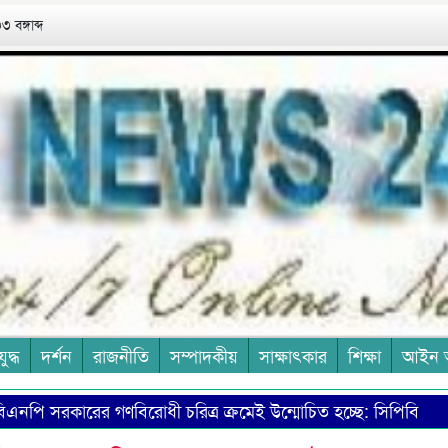
 বঙ্গাব্দ
যুদ্ধ
দর্শন
রাজনীতি
সম্পাদকীয়
সাক্ষাৎকার
শিক্ষা
আইন 
 সরকারের গণবিরোধী চরিত্র ক্রমেই উন্মোচিত হচ্ছে: সিপিবি
নতু
নেক্সাস টেলিভিশন
সৌদির উদ্যোগে নিরাপত্তা জোটে বাংলাদেশের 