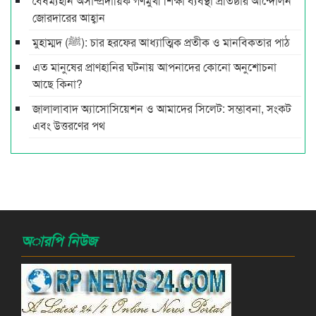
বৈষম্যহীন অসাম্প্রদায়িক গণমুখী শিক্ষা ব্যবস্থা প্রতিষ্ঠার আন্দোলন
জোরদারের আহ্বান
মুহাম্মদ (ﷺ): চার হরফের আধ্যাত্মিক প্রতীক ও মানবিকতার পাঠ
এত মানুষের প্রাণহানির ঘটনায় আপনাদের কোনো অনুশোচনা
আছে কিনা?
জালালাবাদ অ্যাসোসিয়েশন ও আমাদের সিলেট: সম্ভাবনা, সংকট
এবং উত্তরণের পথ
অারপি নিউজ