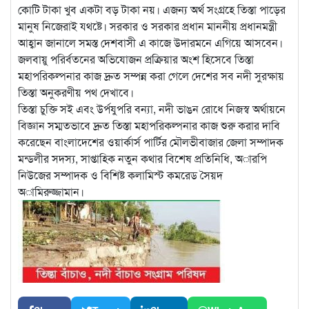
কোটি টাকা খুব একটা বড় টাকা নয়। এজন্য অর্থ সংগ্রহে তিস্তা পাড়ের
মানুষ নিজেরাই যথষ্টে। সরকার ও সরকার প্রধান মাননীয় প্রধানমন্ত্রী
আহ্বান জানালে সমস্ত দেশবাসী এ কাজে উদারমনে এগিয়ে আসবেন।
জলবায়ু পরির্বতনের অভিযোজন প্রক্রিয়ার অংশ হিসেবে তিস্তা
মহাপরিকল্পনার কাজ দ্রুত সম্পন্ন করা গেলে দেশের সব নদী সুরক্ষায়
তিস্তা অনুকরণীয় পথ দেখাবে।
তিস্তা চুক্তি সই এবং উর্পযুপরি বন্যা, নদী ভাঙন রোধে নিজস্ব অর্থায়নে
বিজ্ঞান সম্মতভাবে দ্রুত তিস্তা মহাপরিকল্পনার কাজ শুরু করার দাবি
করেছেন বাংলাদেশের ওয়ার্কার্স পার্টির মৌলভীবাজার জেলা সম্পাদক
মন্ডলীর সদস্য, সাপ্তাহিক নতুন কথার বিশেষ প্রতিনিধি, অারপি
নিউজের সম্পাদক ও বিশিষ্ট কলামিস্ট কমরেড সৈয়দ
অামিরুজ্জামান।