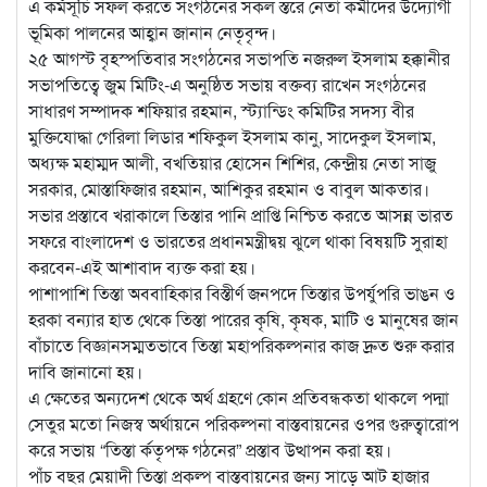
এ কর্মসূচি সফল করতে সংগঠনের সকল স্তরে নেতা কর্মীদের উদ্যোগী
ভূমিকা পালনের আহ্বান জানান নেতৃবৃন্দ।
২৫ আগস্ট বৃহস্পতিবার সংগঠনের সভাপতি নজরুল ইসলাম হক্কানীর
সভাপতিত্বে জুম মিটিং-এ অনুষ্ঠিত সভায় বক্তব্য রাখেন সংগঠনের
সাধারণ সম্পাদক শফিয়ার রহমান, স্ট্যান্ডিং কমিটির সদস্য বীর
মুক্তিযোদ্ধা গেরিলা লিডার শফিকুল ইসলাম কানু, সাদেকুল ইসলাম,
অধ্যক্ষ মহাম্মদ আলী, বখতিয়ার হোসেন শিশির, কেন্দ্রীয় নেতা সাজু
সরকার, মোস্তাফিজার রহমান, আশিকুর রহমান ও বাবুল আকতার।
সভার প্রস্তাবে খরাকালে তিস্তার পানি প্রাপ্তি নিশ্চিত করতে আসন্ন ভারত
সফরে বাংলাদেশ ও ভারতের প্রধানমন্ত্রীদ্বয় ঝুলে থাকা বিষয়টি সুরাহা
করবেন-এই আশাবাদ ব্যক্ত করা হয়।
পাশাপাশি তিস্তা অববাহিকার বিস্তীর্ণ জনপদে তিস্তার উপর্যুপরি ভাঙন ও
হরকা বন্যার হাত থেকে তিস্তা পারের কৃষি, কৃষক, মাটি ও মানুষের জান
বাঁচাতে বিজ্ঞানসম্মতভাবে তিস্তা মহাপরিকল্পনার কাজ দ্রুত শুরু করার
দাবি জানানো হয়।
এ ক্ষেতের অন্যদেশ থেকে অর্থ গ্রহণে কোন প্রতিবন্ধকতা থাকলে পদ্মা
সেতুর মতো নিজস্ব অর্থায়নে পরিকল্পনা বাস্তবায়নের ওপর গুরুত্বারোপ
করে সভায় “তিস্তা র্কতৃপক্ষ গঠনের” প্রস্তাব উত্থাপন করা হয়।
পাঁচ বছর মেয়াদী তিস্তা প্রকল্প বাস্তবায়নের জন্য সাড়ে আট হাজার