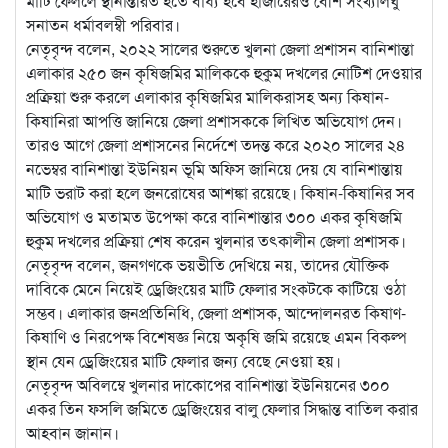
মাটি ফেললে স্থানান্তরিত হতে বাধ্য হবে হাজারেরও বেশি সংখ্যালঘু
সনাতন ধর্মাবলম্বী পরিবার।
নেতৃবৃন্দ বলেন, ২০২২ সালের শুরুতে খুলনা জেলা প্রশাসন বানিশান্তা
এলাকার ২৫০ জন কৃষিজমির মালিককে হুকুম দখলের নোটিশ দেওয়ার
প্রক্রিয়া শুরু করলে এলাকার কৃষিজমির মালিকরাসহ অন্য কিষান-
কিষানিরা আপত্তি জানিয়ে জেলা প্রশাসককে লিখিত অভিযোগ দেন।
তারও আগে জেলা প্রশাসনের নির্দেশে তদন্ত করে ২০২০ সালের ২৪
নভেম্বর বানিশান্তা ইউনিয়ন ভূমি অফিস জানিয়ে দেয় যে বানিশান্তায়
মাটি ভরাট করা হলে জনরোষের আশঙ্কা রয়েছে। কিষান-কিষানির সব
অভিযোগ ও মতামত উপেক্ষা করে বানিশান্তার ৩০০ একর কৃষিজমি
হুকুম দখলের প্রক্রিয়া শেষ করেন খুলনার তৎকালীন জেলা প্রশাসক।
নেতৃবৃন্দ বলেন, জনগণকে ভয়ভীতি দেখিয়ে নয়, তাদের যৌক্তিক
দাবিকে মেনে নিয়েই ড্রেজিংয়ের মাটি ফেলার সংকটকে কাটিয়ে ওঠা
সম্ভব। এলাকার জনপ্রতিনিধি, জেলা প্রশাসক, আন্দোলনরত কিষাণ-
কিষাণি ও নিরপেক্ষ বিশেষজ্ঞ নিয়ে অকৃষি জমি রয়েছে এমন বিকল্প
স্থান যেন ড্রেজিংয়ের মাটি ফেলার জন্য বেছে নেওয়া হয়।
নেতৃবৃন্দ অবিলম্বে খুলনার দাকোপের বানিশান্তা ইউনিয়নের ৩০০
একর তিন ফসলি জমিতে ড্রেজিংয়ের বালু ফেলার সিদ্ধান্ত বাতিল করার
আহবান জানান।