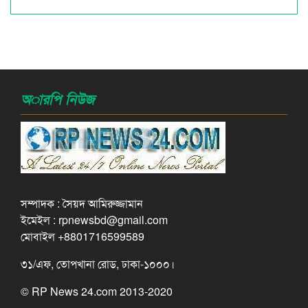
অারপি নিউজ
সম্পাদক : সৈয়দ আমিরুজ্জামান
ইমেইল : rpnewsbd@gmail.com
মোবাইল +8801716599589
৩১/এফ, তোপখানা রোড, ঢাকা-১০০০।
© RP News 24.com 2013-2020