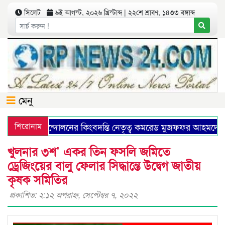
সিলেট
৬ই আগস্ট, ২০২৬ খ্রিস্টাব্দ | ২২শে শ্রাবণ, ১৪৩৩ বঙ্গাব্দ
মেনু
মিউনিষ্ট আন্দোলনের কিংবদন্তি নেতৃত্ব কমরেড মুজফ্ফর আহমদের ১
শিরোনাম
খুলনার ৩শ’ একর তিন ফসলি জমিতে
ড্রেজিংয়ের বালু ফেলার সিদ্ধান্তে উদ্বেগ জাতীয়
কৃষক সমিতির
প্রকাশিত: ২:১২ অপরাহ্ণ, সেপ্টেম্বর ৭, ২০২২