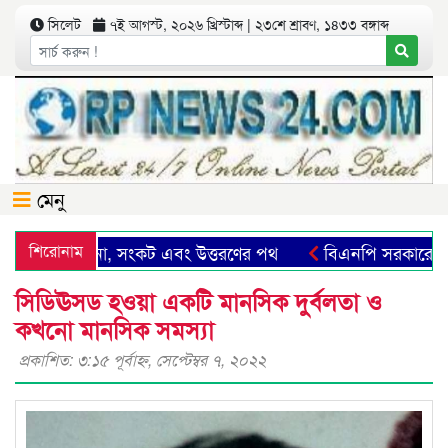
সিলেট
৭ই আগস্ট, ২০২৬ খ্রিস্টাব্দ | ২৩শে শ্রাবণ, ১৪৩৩ বঙ্গাব্দ
মেনু
েট: সম্ভাবনা, সংকট এবং উত্তরণের পথ
শিরোনাম
বিএনপি সরকারের গণবির
সিডিঊসড হওয়া একটি মানসিক দুর্বলতা ও
কখনো মানসিক সমস্যা
প্রকাশিত: ৩:১৫ পূর্বাহ্ণ, সেপ্টেম্বর ৭, ২০২২