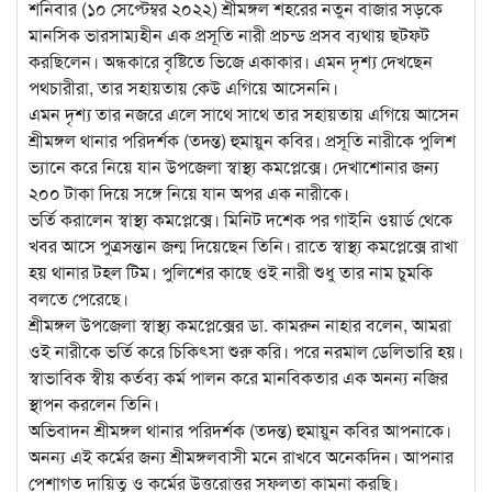
শনিবার (১০ সেপ্টেম্বর ২০২২) শ্রীমঙ্গল শহরের নতুন বাজার সড়কে
মানসিক ভারসাম্যহীন এক প্রসূতি নারী প্রচন্ড প্রসব ব্যথায় ছটফট
করছিলেন। অন্ধকারে বৃষ্টিতে ভিজে একাকার। এমন দৃশ্য দেখছেন
পথচারীরা, তার সহায়তায় কেউ এগিয়ে আসেননি।
এমন দৃশ্য তার নজরে এলে সাথে সাথে তার সহায়তায় এগিয়ে আসেন
শ্রীমঙ্গল থানার পরিদর্শক (তদন্ত) হুমায়ুন কবির। প্রসূতি নারীকে পুলিশ
ভ্যানে করে নিয়ে যান উপজেলা স্বাস্থ্য কমপ্লেক্সে। দেখাশোনার জন্য
২০০ টাকা দিয়ে সঙ্গে নিয়ে যান অপর এক নারীকে।
ভর্তি করালেন স্বাস্থ্য কমপ্লেক্সে। মিনিট দশেক পর গাইনি ওয়ার্ড থেকে
খবর আসে পুত্রসন্তান জন্ম দিয়েছেন তিনি। রাতে স্বাস্থ্য কমপ্লেক্সে রাখা
হয় থানার টহল টিম। পুলিশের কাছে ওই নারী শুধু তার নাম চুমকি
বলতে পেরেছে।
শ্রীমঙ্গল উপজেলা স্বাস্থ্য কমপ্লেক্সের ডা. কামরুন নাহার বলেন, আমরা
ওই নারীকে ভর্তি করে চিকিৎসা শুরু করি। পরে নরমাল ডেলিভারি হয়।
স্বাভাবিক স্বীয় কর্তব্য কর্ম পালন করে মানবিকতার এক অনন্য নজির
স্থাপন করলেন তিনি।
অভিবাদন শ্রীমঙ্গল থানার পরিদর্শক (তদন্ত) হুমায়ুন কবির আপনাকে।
অনন্য এই কর্মের জন্য শ্রীমঙ্গলবাসী মনে রাখবে অনেকদিন। আপনার
পেশাগত দায়িত্ব ও কর্মের উত্তরোত্তর সফলতা কামনা করছি।