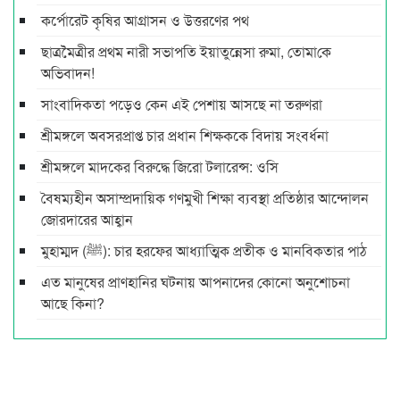
কর্পোরেট কৃষির আগ্রাসন ও উত্তরণের পথ
ছাত্রমৈত্রীর প্রথম নারী সভাপ‌তি ইয়াতুন্নেসা রুমা, তোমা‌কে
অ‌ভিবাদন!
সাংবাদিকতা পড়েও কেন এই পেশায় আসছে না তরুণরা
শ্রীমঙ্গলে অবসরপ্রাপ্ত চার প্রধান শিক্ষককে বিদায় সংবর্ধনা
শ্রীমঙ্গলে মাদকের বিরুদ্ধে জিরো টলারেন্স: ওসি
বৈষম্যহীন অসাম্প্রদায়িক গণমুখী শিক্ষা ব্যবস্থা প্রতিষ্ঠার আন্দোলন
জোরদারের আহ্বান
মুহাম্মদ (ﷺ): চার হরফের আধ্যাত্মিক প্রতীক ও মানবিকতার পাঠ
এত মানুষের প্রাণহানির ঘটনায় আপনাদের কোনো অনুশোচনা
আছে কিনা?