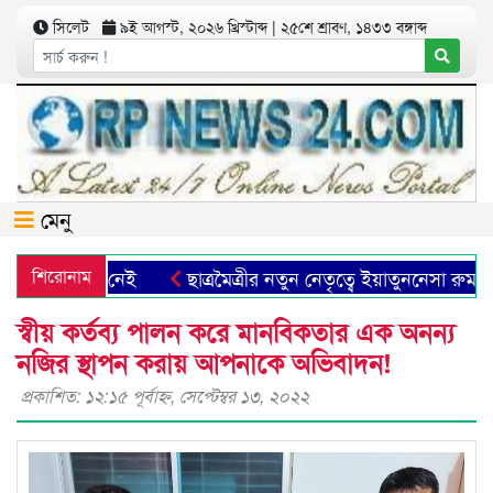
সিলেট
৯ই আগস্ট, ২০২৬ খ্রিস্টাব্দ | ২৫শে শ্রাবণ, ১৪৩৩ বঙ্গাব্দ
মেনু
হমেদ বাদল আর নেই
শিরোনাম
ছাত্রমৈত্রীর নতুন নেতৃত্বে ইয়াতুননেসা রুমা-ফাহ
স্বীয় কর্তব্য পালন করে মানবিকতার এক অনন্য
নজির স্থাপন করায় আপনাকে অভিবাদন!
প্রকাশিত: ১২:১৫ পূর্বাহ্ণ, সেপ্টেম্বর ১৩, ২০২২