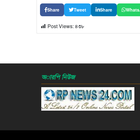
Share
Tweet
Share
Whats
Post Views:
৪৩৮
অারপি নিউজ