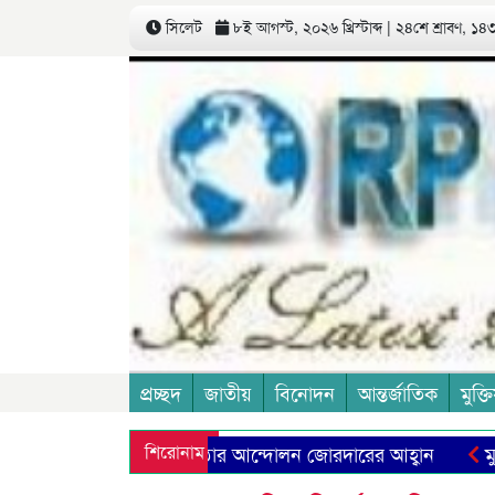
সিলেট
৮ই আগস্ট, ২০২৬ খ্রিস্টাব্দ | ২৪শে শ্রাবণ, ১৪৩৩
প্রচ্ছদ
জাতীয়
বিনোদন
আন্তর্জাতিক
মুক্তি
ুখী শিক্ষা ব্যবস্থা প্রতিষ্ঠার আন্দোলন জোরদারের আহ্বান
শিরোনাম
বাংলাদেশকে যুক্ত না করার আহ্বান ওয়ার্কার্স পার্টির
বোন দিব