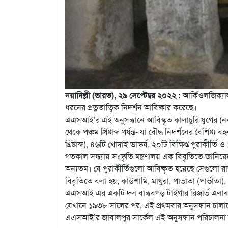
নয়াদিল্লী (ভারত), ২৯ সেপ্টেম্বর ২০২২ :
আর্কিওলজিক্যাল
ধরনের প্রত্নতাত্বিক নিদর্শন আবিষ্কার করেছে।
এএসআই’র এই অনুসন্ধানে আবিস্কৃত কালাচুরি
যুগের (নবম
থেকে পঞ্চম খ্রিষ্টাব্দ পর্যন্ত- যা বৌদ্ধ নিদর্শনের বৈশিষ্ট্য
খ্রিষ্টাব্দ), ৪৬টি খোদাই ভাস্কর্য, ২০টি বিক্ষিপ্ত পুরাকীর্তি 
গতকাল সন্ধ্যায় সংস্কৃতি মন্ত্রণালয় এক বিবৃতিতে জানিয়ে
অন্যতম। যে পুরাকীর্তিগুলো আবিষ্কৃত হয়েছে সেগুলো র
বিবৃতিতে বলা হয়, কাউশামি, মাথুরা, পাভাতা (পার্ভাতা
এএসআই এর একটি দল বান্ধবগড় টাইগার রিজার্ভ এলাকার 
যেখানে ১৯৩৮ সালের পর, এই প্রথমবার অনুসন্ধান চাল
এএসআই’র জাবালপুর সার্কেল এই অনুসন্ধান পরিচালনা