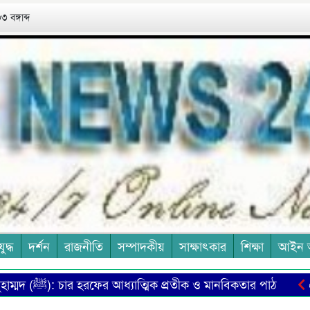
 বঙ্গাব্দ
যুদ্ধ
দর্শন
রাজনীতি
সম্পাদকীয়
সাক্ষাৎকার
শিক্ষা
আইন 
মুহাম্মদ (ﷺ): চার হরফের আধ্যাত্মিক প্রতীক ও মানবিকতার পাঠ
এত মা
স আজ
চা শ্রমিক ইউনিয়নের দ্রুত নির্বাচন দাবিতে সমাবেশ ও মান