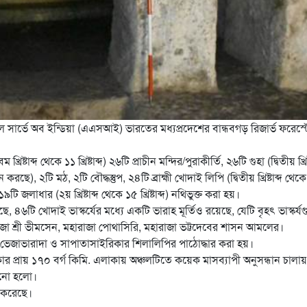
 সার্ভে অব ইন্ডিয়া (এএসআই) ভারতের মধ্যপ্রদেশের বান্ধবগড় রিজার্ভ ফরেস্
 খ্রিষ্টাব্দ থেকে ১১ খ্রিষ্টাব্দ) ২৬টি প্রাচীন মন্দির/পুরাকীর্তি, ২৬টি গুহা (দ্বিতীয় খ্রিষ্
 বহন করছে), ২টি মঠ, ২টি বৌদ্ধস্তুপ, ২৪টি ব্রাহ্মী খোদাই লিপি (দ্বিতীয় খ্রিষ্টাব্দ থেক
ও ১৯টি জলাধার (২য় খ্রিষ্টাব্দ থেকে ১৫ খ্রিষ্টাব্দ) নথিভুক্ত করা হয়।
ছে, ৪৬টি খোদাই ভাস্কর্যের মধ্যে একটি ভারাহ মূর্তিও রয়েছে, যেটি বৃহৎ ভাস্কর্
াজা শ্রী ভীমসেন, মহারাজা পোথাসিরি, মহারাজা ভট্টদেবের শাসন আমলের।
), ভেজাভারাদা ও সাপাতাসাইরিকার শিলালিপির পাঠোদ্ধার করা হয়।
প্রায় ১৭০ বর্গ কিমি. এলাকায় অঞ্চলটিতে কয়েক মাসব্যাপী অনুসন্ধান চালায়
ানো হলো।
 করেছে।