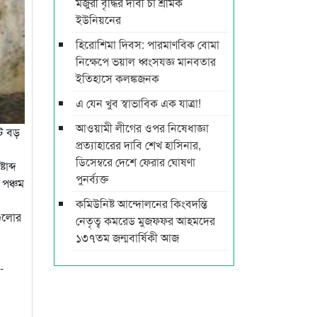
মজুরী বৃদ্ধির দাবী চা শ্রমিক
ইউনিয়নের
হিরোশিমা দিবস: পারমাণবিক বোমা
নিক্ষেপে ভয়াল ধ্বংসযজ্ঞ মানবতার
ইতিহাসে কলঙ্কজনক
এ যেন খুব স্বাভাবিক এক যাত্রা!
আওয়ামী লীগের ওপর নিষেধাজ্ঞা
টে বড়
প্রত্যাহারের দাবি শেখ হাসিনার,
ডিসেম্বরে দেশে ফেরার ঘোষণা
টাব্দ
পুনর্ব্যক্ত
ে পঞ্চম
কমিউনিষ্ট আন্দোলনের কিংবদন্তি
যগুলোর
নেতৃত্ব কমরেড মুজফ্ফর আহমদের
১৩৭তম জন্মবার্ষিকী আজ
-