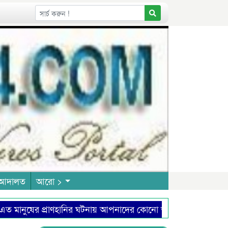
আদালত
আরো >
নুষের প্রাণহানির ঘটনায় আপনাদের কোনো অনুশোচনা আছে কিনা?
ববন্ধন
সত্য উদ্ঘাটন ও জবাবদিহিতাই সাংবাদিকতার মূল শক্তি