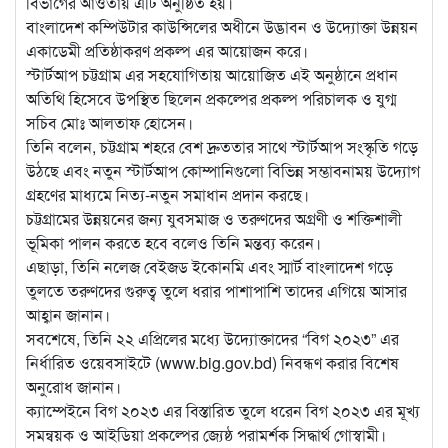
বিভাগের আওতায় এটি অনুষ্ঠিত হয়।
বাংলাদেশ কম্পিউটার কাউন্সিলের অধীনে উদ্ভাবন ও উদ্যোক্তা উন্নয়ন
একাডেমী প্রতিষ্ঠাকরণ প্রকল্প এর আয়োজন করে।
স্টার্টআপ চট্টগ্রাম এর সহযোগিতায় আয়োজিত এই অনুষ্ঠানে প্রধান
অতিথি হিসেবে উপস্থিত ছিলেন প্রকল্পের প্রকল্প পরিচালক ও যুগ্ম
সচিব মোঃ আলতাফ হোসেন।
তিনি বলেন, চট্টগ্রাম শহরে বেশ দ্রুততার সাথে স্টার্টআপ সংস্কৃতি গড়ে
উঠছে এবং নতুন স্টার্টআপ কোম্পানিগুলো বিভিন্ন সম্ভাবনাময় উদ্যোগ
গ্রহণের মাধ্যমে নিত্য-নতুন সমাধান প্রদান করছে।
চট্টগ্রামের উন্নয়নের জন্য যুবসমাজ ও তরুণদের অগ্রণী ও শক্তিশালী
ভূমিকা পালন করতে হবে বলেও তিনি মন্তব্য করেন।
এছাড়া, তিনি নলেজ বেইজড ইকোনমি এবং স্মার্ট বাংলাদেশ গড়ে
তুলতে তরুণদের গুরুত্ব তুলে ধরার পাশাপাশি তাদের এগিয়ে আসার
আহ্বান জানান।
সবশেষে, তিনি ২২ এপ্রিলের মধ্যে উদ্যোক্তাদের “বিগ ২০২৩” এর
নির্ধারিত ওয়েবসাইটে (www.big.gov.bd) নিবন্ধণ করার বিশেষ
অনুরোধ জানান।
ক্যাম্পেইনে বিগ ২০২৩ এর বিস্তারিত তুলে ধরেন বিগ ২০২৩ এর মূখ্য
সমন্বয়ক ও আইডিয়া প্রকল্পের জ্যেষ্ঠ পরামর্শক সিদ্ধার্থ গোস্বামী।