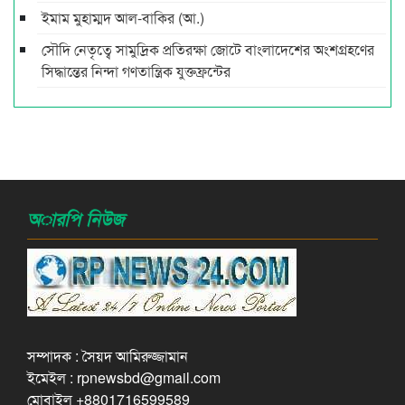
ইমাম মুহাম্মদ আল-বাকির (আ.)
সৌদি নেতৃত্বে সামুদ্রিক প্রতিরক্ষা জোটে বাংলাদেশের অংশগ্রহণের
সিদ্ধান্তের নিন্দা গণতান্ত্রিক যুক্তফ্রন্টের
অারপি নিউজ
সম্পাদক : সৈয়দ আমিরুজ্জামান
ইমেইল : rpnewsbd@gmail.com
মোবাইল +8801716599589