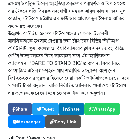
এসময় উপস্থিত ছিলেন আইডিয়া প্রকল্পের পরামর্শক ও বিগ ২০২৩
এর টেকনোলজি বিষয়ক সহযোগী সমন্বয়ক আবুল কালাম এহসানুল
আজাদ, স্টার্টআপ চট্টগ্রাম এর ফাউন্ডার আরাফাতুল ইসলাম আকিব
সহ আরও অনেকে।
উল্লেখ্য, আইডিয়া প্রকল্প স্টার্টআপদের চমৎকার উদ্ভাবনী
মানসিকতাকে উৎসাহ দেওয়ার জন্য চট্টগ্রামের বিভিন্ন স্টার্টআপ
কমিউনিটি, স্কুল, কলেজ ও বিশ্ববিদ্যালয়ের ক্লাব সদস্য এবং বিভিন্ন
শ্রেণীর উদ্যোক্তাদের নিয়ে আয়োজন করে এই অ্যাক্টিভেশন
ক্যাম্পেইন। “DARE TO STAND BIG” প্রতিপাদ্য বিষয় নিয়ে
আয়োজিত এই ক্যাম্পেইনে প্রায় শতাধিক উদ্যোক্তা অংশ নেন।
বিগ ২০২৩ এর পুরস্কার হিসেবে সেরা একটি স্টার্টআপকে দেওয়া হবে
১ কোটি টাকা অনুদান। বাকি নির্বাচিত তালিকার সেরা ৫০ স্টার্টআপ
এর প্রত্যেককে দেওয়া হবে ১০ লক্ষ টাকা করে অনুদান।
Share
Tweet
Share
WhatsApp
Messenger
Copy Link
Post Views:
১,৩৯২