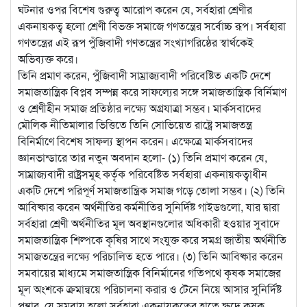
ঘটনার ওপর বিশেষ গুরুত্ব আরোপ করেন যে, সর্বহারা শ্রেণীর
একনায়কত্ব হলো শ্রেণী বিভক্ত সমাজে গণতন্ত্রের সর্বোচ্চ রূপ। সর্বহারা
গণতন্ত্রের এই রূপ পুঁজিবাদী গণতন্ত্রের সংখ্যাগরিষ্ঠের স্বার্থকেই
অভিব্যক্ত করে।
তিনি প্রমাণ করেন, পুঁজিবাদী সাম্রাজ্যবাদী পরিবেষ্টিত একটি দেশে
সমাজতান্ত্রিক বিপ্লব সম্পন্ন করে সাফল্যের সঙ্গে সমাজতান্ত্রিক বির্নিমাণ
ও শ্রেণীহীন সমাজ প্রতিষ্ঠার লক্ষ্যে অগ্রযাত্রা সম্ভব। মার্কসবাদের
মৌলিক নীতিমালার ভিত্তিতে তিনি সোভিয়েত রাষ্ট্রে সমাজতন্ত্র
বিনির্মাণে বিশেষ সাফল্য স্থাপন করেন। এক্ষেত্রে মার্কসবাদের
জ্ঞানভান্ডারে তার নতুন অবদান হলো- (১) তিনি প্রমাণ করেন যে,
সাম্রাজ্যবাদী রাষ্ট্রসমূহ কর্তৃক পরিবেষ্টিত সর্বহারা একনায়কত্বাধীন
একটি দেশে পরিপূর্ণ সমাজতান্ত্রিক সমাজ গড়ে তোলা সম্ভব। (২) তিনি
আবিষ্কার করেন অর্থনীতির কর্মনীতির সুনির্দিষ্ট গাইডগুলো, যার দ্বারা
সর্বহারা শ্রেণী অর্থনীতির মূল অবস্থানগুলোর অধিকারী হওয়ার সুবাদে
সমাজতান্ত্রিক শিল্পকে কৃষির সাথে সংযুক্ত করে সমগ্র জাতীয় অর্থনীতি
সমাজতন্ত্রের লক্ষ্যে পরিচালিত হতে পারে। (৩) তিনি আবিষ্কার করেন
সমবায়ের মাধ্যমে সমাজতান্ত্রিক বিনির্মানের গতিপথে কৃষক সমাজের
মূল অংশকে ক্রমান্বয়ে পরিচালনা করার ও টেনে নিয়ে আসার সুনির্দিষ্ট
পন্থার, যে সমবায় হলো সর্বহারা একনায়কত্বের হাতে ক্ষুদে কৃষক