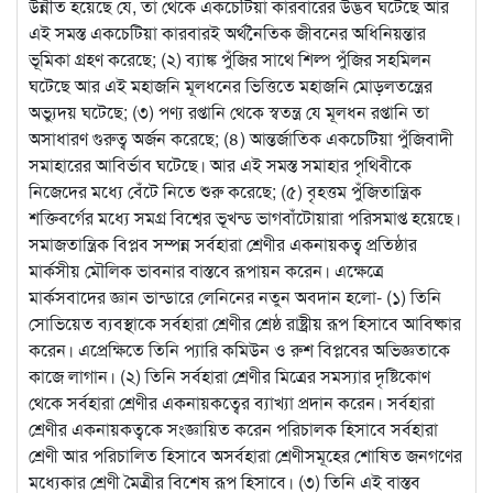
উন্নীত হয়েছে যে, তা থেকে একচেটিয়া কারবারের উদ্ভব ঘটেছে আর
এই সমস্ত একচেটিয়া কারবারই অর্থনৈতিক জীবনের অধিনিয়ন্তার
ভূমিকা গ্রহণ করেছে; (২) ব্যাঙ্ক পুঁজির সাথে শিল্প পুঁজির সহমিলন
ঘটেছে আর এই মহাজনি মূলধনের ভিত্তিতে মহাজনি মোড়লতন্ত্রের
অভ্যুদয় ঘটেছে; (৩) পণ্য রপ্তানি থেকে স্বতন্ত্র যে মূলধন রপ্তানি তা
অসাধারণ গুরুত্ব অর্জন করেছে; (৪) আন্তর্জাতিক একচেটিয়া পুঁজিবাদী
সমাহারের আবির্ভাব ঘটেছে। আর এই সমস্ত সমাহার পৃথিবীকে
নিজেদের মধ্যে বেঁটে নিতে শুরু করেছে; (৫) বৃহত্তম পুঁজিতান্ত্রিক
শক্তিবর্গের মধ্যে সমগ্র বিশ্বের ভূখন্ড ভাগবাঁটোয়ারা পরিসমাপ্ত হয়েছে।
সমাজতান্ত্রিক বিপ্লব সম্পন্ন সর্বহারা শ্রেণীর একনায়কত্ব প্রতিষ্ঠার
মার্কসীয় মৌলিক ভাবনার বাস্তবে রূপায়ন করেন। এক্ষেত্রে
মার্কসবাদের জ্ঞান ভান্ডারে লেনিনের নতুন অবদান হলো- (১) তিনি
সোভিয়েত ব্যবস্থাকে সর্বহারা শ্রেণীর শ্রেষ্ঠ রাষ্ট্রীয় রূপ হিসাবে আবিষ্কার
করেন। এপ্রেক্ষিতে তিনি প্যারি কমিউন ও রুশ বিপ্লবের অভিজ্ঞতাকে
কাজে লাগান। (২) তিনি সর্বহারা শ্রেণীর মিত্রের সমস্যার দৃষ্টিকোণ
থেকে সর্বহারা শ্রেণীর একনায়কত্বের ব্যাখ্যা প্রদান করেন। সর্বহারা
শ্রেণীর একনায়কত্বকে সংজ্ঞায়িত করেন পরিচালক হিসাবে সর্বহারা
শ্রেণী আর পরিচালিত হিসাবে অসর্বহারা শ্রেণীসমূহের শোষিত জনগণের
মধ্যেকার শ্রেণী মৈত্রীর বিশেষ রূপ হিসাবে। (৩) তিনি এই বাস্তব