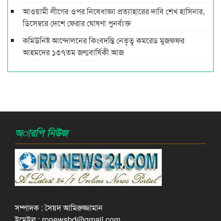
আওয়ামী লীগের ওপর নিষেধাজ্ঞা প্রত্যাহারের দাবি শেখ হাসিনার,
ডিসেম্বরে দেশে ফেরার ঘোষণা পুনর্ব্যক্ত
কমিউনিষ্ট আন্দোলনের কিংবদন্তি নেতৃত্ব কমরেড মুজফ্ফর
আহমদের ১৩৭তম জন্মবার্ষিকী আজ
অারপি নিউজ
সম্পাদক : সৈয়দ আমিরুজ্জামান
ইমেইল : rpnewsbd@gmail.com