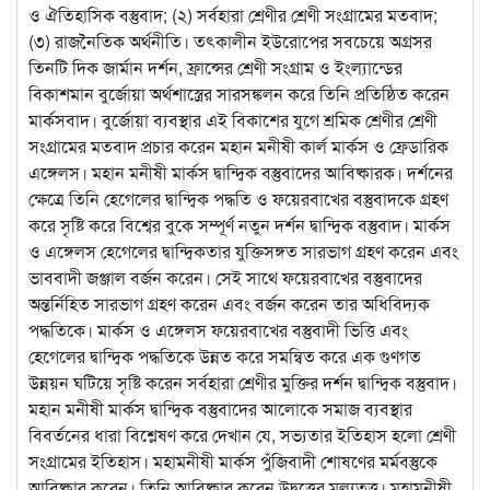
ও ঐতিহাসিক বস্তুবাদ; (২) সর্বহারা শ্রেণীর শ্রেণী সংগ্রামের মতবাদ;
(৩) রাজনৈতিক অর্থনীতি। তৎকালীন ইউরোপের সবচেয়ে অগ্রসর
তিনটি দিক জার্মান দর্শন, ফ্রান্সের শ্রেণী সংগ্রাম ও ইংল্যান্ডের
বিকাশমান বুর্জোয়া অর্থশাস্ত্রের সারসঙ্কলন করে তিনি প্রতিষ্ঠিত করেন
মার্কসবাদ। বুর্জোয়া ব্যবস্থার এই বিকাশের যুগে শ্রমিক শ্রেণীর শ্রেণী
সংগ্রামের মতবাদ প্রচার করেন মহান মনীষী কার্ল মার্কস ও ফ্রেডারিক
এঙ্গেলস। মহান মনীষী মার্কস দ্বান্দ্বিক বস্তুবাদের আবিষ্কারক। দর্শনের
ক্ষেত্রে তিনি হেগেলের দ্বান্দ্বিক পদ্ধতি ও ফয়েরবাখের বস্তুবাদকে গ্রহণ
করে সৃষ্টি করে বিশ্বের বুকে সম্পূর্ণ নতুন দর্শন দ্বান্দ্বিক বস্তুবাদ। মার্কস
ও এঙ্গেলস হেগেলের দ্বান্দ্বিকতার যুক্তিসঙ্গত সারভাগ গ্রহণ করেন এবং
ভাববাদী জঞ্জাল বর্জন করেন। সেই সাথে ফয়েরবাখের বস্তুবাদের
অন্তর্নিহিত সারভাগ গ্রহণ করেন এবং বর্জন করেন তার অধিবিদ্যক
পদ্ধতিকে। মার্কস ও এঙ্গেলস ফয়েরবাখের বস্তুবাদী ভিত্তি এবং
হেগেলের দ্বান্দ্বিক পদ্ধতিকে উন্নত করে সমন্বিত করে এক গুণগত
উন্নয়ন ঘটিয়ে সৃষ্টি করেন সর্বহারা শ্রেণীর মুক্তির দর্শন দ্বান্দ্বিক বস্তুবাদ।
মহান মনীষী মার্কস দ্বান্দ্বিক বস্তুবাদের আলোকে সমাজ ব্যবস্থার
বিবর্তনের ধারা বিশ্লেষণ করে দেখান যে, সভ্যতার ইতিহাস হলো শ্রেণী
সংগ্রামের ইতিহাস। মহামনীষী মার্কস পুঁজিবাদী শোষণের মর্মবস্তুকে
আবিষ্কার করেন। তিনি আবিষ্কার করেন উদ্বৃত্তের মূল্যতত্ত্ব। মহামনীষী