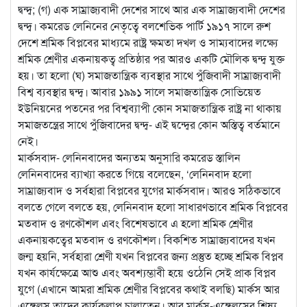
দ্বন্দ্ব; (গ) এক সাম্রাজ্যবাদী দেশের সাথে আর এক সাম্রাজ্যবাদী দেশের
দ্বন্দ্ব। কমরেড লেনিনের নেতৃত্বে বলশেভিক পার্টি ১৯১৭ সালে রুশ
দেশে শ্রমিক বিপ্লবের মাধ্যমে রাষ্ট্র ক্ষমতা দখল ও সাম্যবাদের লক্ষ্যে
শ্রমিক শ্রেণীর একনায়কত্ব প্রতিষ্ঠার পর আরও একটি মৌলিক দ্বন্দ্ব যুক্ত
হয়। তা হলো (ঘ) সমাজতান্ত্রিক ব্যবস্থার সাথে পুঁজিবাদী সাম্রাজ্যবাদী
বিশ্ব ব্যবস্থার দ্বন্দ্ব। আবার ১৯৯১ সালে সমাজতান্ত্রিক সোভিয়েত
ইউনিয়নের পতনের পর বিশ্বব্যাপী কোন সমাজতান্ত্রিক রাষ্ট্র না থাকায়
সমাজতন্ত্রের সাথে পুঁজিবাদের দ্বন্দ্ব- এই দ্বন্দ্বের কোন অস্তিত্ব বর্তমানে
নেই।
মার্কসবাদ- লেনিনবাদের অন্যতম অনুসারি কমরেড স্তালিন
লেনিনবাদের ব্যাখ্যা করতে গিয়ে বলেছেন, ‘লেনিনবাদ হলো
সাম্রাজ্যবাদ ও সর্বহারা বিপ্লবের যুগের মার্কসবাদ। আরও সঠিকভাবে
বলতে গেলে বলতে হয়, লেনিনবাদ হলো সাধারণভাবে শ্রমিক বিপ্লবের
মতবাদ ও রণকৌশল এবং বিশেষভাবে এ হলো শ্রমিক শ্রেণীর
একনায়কত্বের মতবাদ ও রণকৌশল। বিকশিত সাম্রাজ্যবাদের যখন
জন্ম হয়নি, সর্বহারা শ্রেণী যখন বিপ্লবের জন্য প্রস্তুত হচ্ছে শ্রমিক বিপ্লব
যখন কার্যক্ষেত্রে আশু এবং অবশ্যম্ভাবী হয়ে ওঠেনি সেই প্রাক বিপ্লব
যুগে (এখানে আমরা শ্রমিক শ্রেণীর বিপ্লবের কথাই বলছি) মার্কস আর
এঙ্গেলস তাদের কার্যকলাপ চালাতেন। আর মার্কস-এঙ্গেলসের শিষ্য