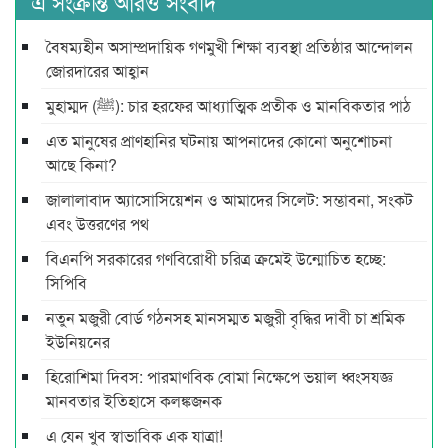
এ সংক্রান্ত আরও সংবাদ
বৈষম্যহীন অসাম্প্রদায়িক গণমুখী শিক্ষা ব্যবস্থা প্রতিষ্ঠার আন্দোলন
জোরদারের আহ্বান
মুহাম্মদ (ﷺ): চার হরফের আধ্যাত্মিক প্রতীক ও মানবিকতার পাঠ
এত মানুষের প্রাণহানির ঘটনায় আপনাদের কোনো অনুশোচনা
আছে কিনা?
জালালাবাদ অ্যাসোসিয়েশন ও আমাদের সিলেট: সম্ভাবনা, সংকট
এবং উত্তরণের পথ
বিএনপি সরকারের গণবিরোধী চরিত্র ক্রমেই উন্মোচিত হচ্ছে:
সিপিবি
নতুন মজুরী বোর্ড গঠনসহ মানসম্মত মজুরী বৃদ্ধির দাবী চা শ্রমিক
ইউনিয়নের
হিরোশিমা দিবস: পারমাণবিক বোমা নিক্ষেপে ভয়াল ধ্বংসযজ্ঞ
মানবতার ইতিহাসে কলঙ্কজনক
এ যেন খুব স্বাভাবিক এক যাত্রা!