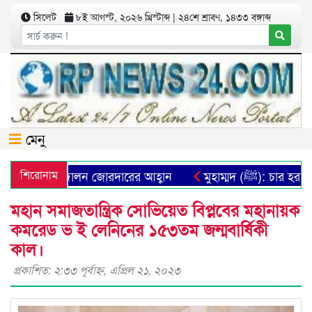
সিলেট
৮ই আগস্ট, ২০২৬ খ্রিস্টাব্দ | ২৪শে শ্রাবণ, ১৪৩৩ বঙ্গাব্দ
মেনু
রতিষ্ঠার আন্দোলন জোরদারের আহ্বান
শিরোনাম
মুহাম্মদ (ﷺ): চার হ
মহান সমাজতান্ত্রিক সোভিয়েত বিপ্লবের মহানায়ক
কমরেড ভ ই লেনিনের ১৫৩তম জন্মবার্ষিকী
কাল।
প্রকাশিত: ২:৩৩ পূর্বাহ্ণ, এপ্রিল ২১, ২০২৩