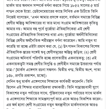
মার্কস তার অবদান সম্পর্কে বর্ণনা করতে গিয়ে ১৮৫২ সালের ৫ মার্চ
লন্ডন থেকে ইয়ো. ভেইদেমেয়ারের কাছে লিখিত এক চিঠিতে তিনি
নিজেই বলেছেন, “এখন আমার প্রসঙ্গে ধরলে, বর্তমান সমাজে বিভিন্ন
শ্রেণীর অস্তিত্ব আবিষ্কারের বা তার মধ্যে সংগ্রাম আবিষ্কারের কৃতিত্ব
আমার নয়। আমার বহু পূর্বে বুর্জোয়া ঐতিহাসিকেরা এই শ্রেণী
সংগ্রামের ঐতিহাসিক বিকাশের ধারা এবং বুর্জোয়া অর্থনীতিবিদেরা
বিভিন্ন শ্রেণীর অর্থনৈতিক শরীরস্থান বর্ণনা করেছেন। আমি নতুন যা
করেছি তা হচ্ছে এইটা প্রমাণ করা যে, (১) উৎপাদন বিকাশের বিশেষ
ঐতিহাসিক স্তরের সঙ্গেই শুধু শ্রেণীসমূহের অস্তিত্ব জড়িত; (২) শ্রেণী
সংগ্রামের অনিবার্য পরিণতি হচ্ছে প্রলেতারীয় একনায়কত্ব; (৩) এই
একনায়কত্বটা সমস্ত শ্রেণীর বিলুপ্তি ও শ্রেণীহীন সমাজে উত্তরণের পর্যায়
মাত্র।” [মার্কস এঙ্গেলস রচনা সঙ্কলন- দ্বিতীয় খন্ড, দ্বিতীয় অংশ, পাতা
১৩৮, প্রগতি প্রকাশন, মস্কো]।
লেনিন শুধু মার্কস এঙ্গেলসের শিক্ষাকে কার্যকরী করেননি। তিনি
ছিলেন এই শিক্ষার ধারাবাহিকতা রক্ষাকারী। তিনি সাম্রাজ্যবাদী যুগে
বিকাশের নতুন পর্যায়ের সাথে, পুঁজিবাদের নতুন পর্যায়ের সাথে মার্কস
ও এঙ্গেলসের শিক্ষাকে সামঞ্জস্যপূর্ণ করে একে আরও বিকশিত করেন।
এর অর্থ হলো শ্রেণী সংগ্রামের নতুন অবস্থাধীনে মার্কসবাদকে আরও