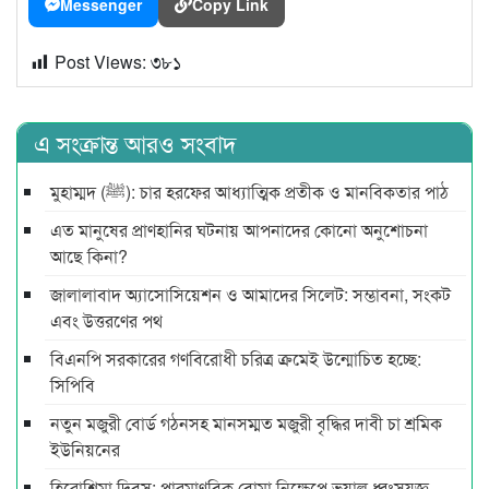
Messenger
Copy Link
Post Views:
৩৮১
এ সংক্রান্ত আরও সংবাদ
মুহাম্মদ (ﷺ): চার হরফের আধ্যাত্মিক প্রতীক ও মানবিকতার পাঠ
এত মানুষের প্রাণহানির ঘটনায় আপনাদের কোনো অনুশোচনা
আছে কিনা?
জালালাবাদ অ্যাসোসিয়েশন ও আমাদের সিলেট: সম্ভাবনা, সংকট
এবং উত্তরণের পথ
বিএনপি সরকারের গণবিরোধী চরিত্র ক্রমেই উন্মোচিত হচ্ছে:
সিপিবি
নতুন মজুরী বোর্ড গঠনসহ মানসম্মত মজুরী বৃদ্ধির দাবী চা শ্রমিক
ইউনিয়নের
হিরোশিমা দিবস: পারমাণবিক বোমা নিক্ষেপে ভয়াল ধ্বংসযজ্ঞ