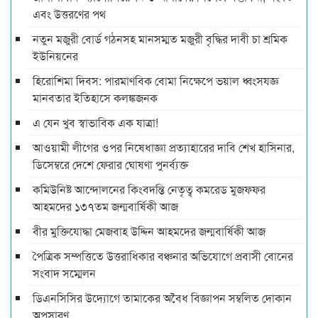
এবং উত্তরণের পথ
নতুন মজুরী বোর্ড গঠনসহ মানসম্মত মজুরী বৃদ্ধির দাবী চা শ্রমিক
ইউনিয়নের
হিরোশিমা দিবস: পারমাণবিক বোমা নিক্ষেপে ভয়াল ধ্বংসযজ্ঞ
মানবতার ইতিহাসে কলঙ্কজনক
এ যেন খুব স্বাভাবিক এক যাত্রা!
আওয়ামী লীগের ওপর নিষেধাজ্ঞা প্রত্যাহারের দাবি শেখ হাসিনার,
ডিসেম্বরে দেশে ফেরার ঘোষণা পুনর্ব্যক্ত
কমিউনিষ্ট আন্দোলনের কিংবদন্তি নেতৃত্ব কমরেড মুজফ্ফর
আহমদের ১৩৭তম জন্মবার্ষিকী আজ
বীর মুক্তিযোদ্ধা মেজবাহ উদ্দিন আহমদের জন্মবার্ষিকী আজ
পৈত্রিক সম্পত্তিতে উত্তরাধিকার বঞ্চনার অভিযোগে প্রবাসী বোনের
সংবাদ সম্মেলন
ডিএনসিসির উদ্যোগে তামাকের অবৈধ বিজ্ঞাপন সম্বলিত দোকান
অপসারণ