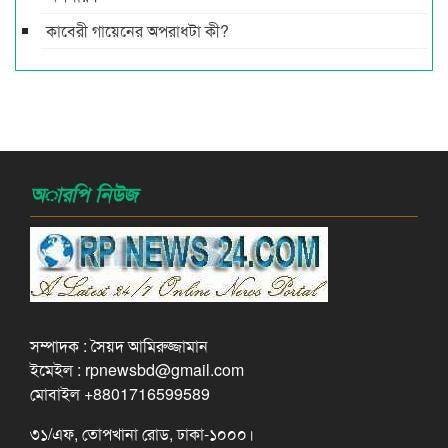
কাবেরী গায়েনের অপরাধটা কী?
অারপি নিউজ
সম্পাদক : সৈয়দ আমিরুজ্জামান
ইমেইল : rpnewsbd@gmail.com
মোবাইল +8801716599589
৩১/এফ, তোপখানা রোড, ঢাকা-১০০০।