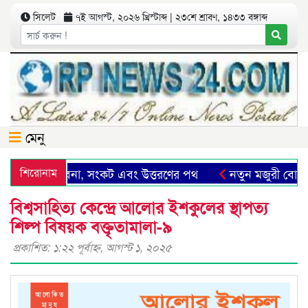
সিলেট
৭ই আগস্ট, ২০২৬ খ্রিস্টাব্দ | ২৩শে শ্রাবণ, ১৪৩৩ বঙ্গাব্দ
মেনু
িলেট: সম্ভাবনা, সংকট এবং উত্তরণের পথ
শিরোনাম
নতুন মজুরী বোর্ড গ
বিশ্বসাহিত্য কেন্দ্রে আলোর ইশকুলের স্থাপত্য
শিল্প বিষয়ক বক্তৃতামালা-৯
প্রকাশিত: ১:২২ পূর্বাহ্ণ, আগস্ট ১, ২০২৫