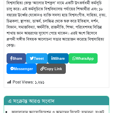
বিশ্বসাহিত্য কেন্দ্র ‘আলোর ইশকুল’ নামে একটি উৎকর্ষধর্মী কর্মসূচি
চালু করে। এই কর্মসূচিতে বিশ্ববিদ্যালয় পর্যায়ের শিক্ষার্থীরা এবং ১৮
বছরের ঊর্ধ্বের যেকোনও ব্যক্তি সদস্য হয়ে বিশ্বসংগীত, সাহিত্য, নৃত্য,
চিত্রকলা, স্থাপত্য, ভাস্কর্য, চলচ্চিত্র থেকে শুরু করে ইতিহাস, দর্শন,
বিজ্ঞান, সমাজবিদ্যা, অর্থনীতি, রাজনীতি, শিক্ষা, পরিবেশসহ বিভিন্ন
শাখায় জ্ঞান আহরণের সুযোগ পেয়ে থাকেন। এরই অংশ হিসেবে
ধ্রুপদী সঙ্গীত বিষয়ক আলোচনা সভার আয়োজন করেছে বিশ্বসাহিত্য
কেন্দ্র।
Share
Tweet
Share
WhatsApp
Messenger
Copy Link
Post Views:
১,২৬১
এ সংক্রান্ত আরও সংবাদ
জালালাবাদ অ্যাসোসিয়েশন ও আমাদের সিলেট: সম্ভাবনা, সংকট