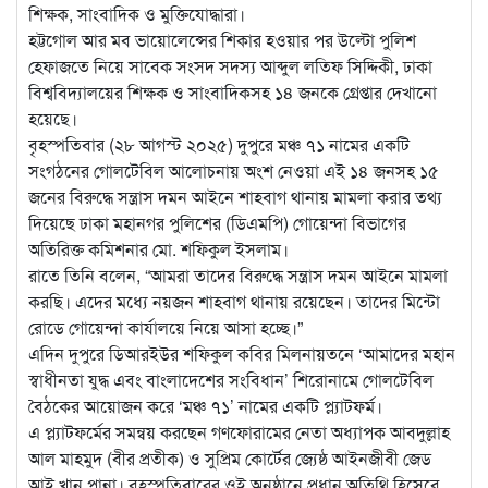
শিক্ষক, সাংবাদিক ও মুক্তিযোদ্ধারা।
হট্টগোল আর মব ভায়োলেন্সের শিকার হওয়ার পর উল্টো পুলিশ
হেফাজতে নিয়ে সাবেক সংসদ সদস্য আব্দুল লতিফ সিদ্দিকী, ঢাকা
বিশ্ববিদ্যালয়ের শিক্ষক ও সাংবাদিকসহ ১৪ জনকে গ্রেপ্তার দেখানো
হয়েছে।
বৃহস্পতিবার (২৮ আগস্ট ২০২৫) দুপুরে মঞ্চ ৭১ নামের একটি
সংগঠনের গোলটেবিল আলোচনায় অংশ নেওয়া এই ১৪ জনসহ ১৫
জনের বিরুদ্ধে সন্ত্রাস দমন আইনে শাহবাগ থানায় মামলা করার তথ্য
দিয়েছে ঢাকা মহানগর পুলিশের (ডিএমপি) গোয়েন্দা বিভাগের
অতিরিক্ত কমিশনার মো. শফিকুল ইসলাম।
রাতে তিনি বলেন, “আমরা তাদের বিরুদ্ধে সন্ত্রাস দমন আইনে মামলা
করছি। এদের মধ্যে নয়জন শাহবাগ থানায় রয়েছেন। তাদের মিন্টো
রোডে গোয়েন্দা কার্যালয়ে নিয়ে আসা হচ্ছে।”
এদিন দুপুরে ডিআরইউর শফিকুল কবির মিলনায়তনে ‘আমাদের মহান
স্বাধীনতা যুদ্ধ এবং বাংলাদেশের সংবিধান’ শিরোনামে গোলটেবিল
বৈঠকের আয়োজন করে ‘মঞ্চ ৭১’ নামের একটি প্ল্যাটফর্ম।
এ প্ল্যাটফর্মের সমন্বয় করছেন গণফোরামের নেতা অধ্যাপক আবদুল্লাহ
আল মাহমুদ (বীর প্রতীক) ও সুপ্রিম কোর্টের জ্যেষ্ঠ আইনজীবী জেড
আই খান পান্না। বৃহস্পতিবারের ওই অনুষ্ঠানে প্রধান অতিথি হিসেবে