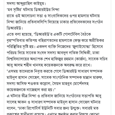
সদস্য আব্দুল্লাহিল কাইয়ূম।
‘মব ‍সৃষ্টির’ ঘটনায় ডিআরইউর নিন্দা
রাতে ওই আলোচনা সভা ও সাংবাদিকদের ওপর হামলার ঘটনায়
নিন্দা জানিয়ে প্রতিবাদলিপি দিয়েছে ঢাকার প্রতিবেদকদের সংগঠন
ডিআরইউ।
এতে বলা হয়েছে, “ডিআরইউ’র একটি গোলটেবিল বৈঠকে
বৃহস্পতিবার কতিপয় বহিরাগতদের হামলাকে কেন্দ্র করে অপ্রীতিকর
পরিস্থিতির সৃষ্টি হয়। একদল ব্যক্তি নিজেদের ‘জুলাইযোদ্ধা’ হিসেবে
পরিচয় দিয়ে সাবেক সংসদ সদস্য আবদুল লতিফ সিদ্দিকী, ঢাকা
বিশ্ববিদ্যালয়ের অধ্যাপক শেখ হাফিজুর রহমান (কার্জন), সাবেক সচিব
আবু আলম শহীদ খানসহ কয়েকজনকে অবরুদ্ধ করে রাখে।
”এসময় তাদেরকে নিবৃত্ত করতে গেলে ডিআরইউ সাধারণ সম্পাদক
মাইনুল হাসান সোহেল, সাবেক সাংগঠনিক সম্পাদক মান্নান মারুফ,
সদস্য আসিফ শওকত কল্লোল, সৈয়দ মাহবুব মোর্শেদসহ
কয়েকজনকে নাজেহাল করা হয়।”
এ ঘটনার তীব্র নিন্দা ও প্রতিবাদ জানিয়ে সংগঠনের সভাপতি আবু
সালেহ আকন ও সাধারণ সম্পাদক মাইনুল হাসান সোহেল ঘটনার
বলেন, “ঢাকা রিপোর্টার্স ইউনিটি সবার জন্য উন্মুক্ত। সবারই মত
প্রকাশের স্বাধীনতা রয়েছে। এখানে অনুষ্ঠান করার বিষয়ে কোনো