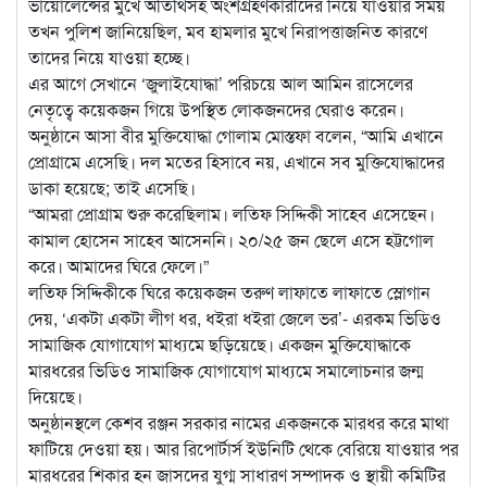
ভায়োলেন্সের মুখে অতিথিসহ অংশগ্রহণকারীদের নিয়ে যাওয়ার সময়
তখন পুলিশ জানিয়েছিল, মব হামলার মুখে নিরাপত্তাজনিত কারণে
তাদের নিয়ে যাওয়া হচ্ছে।
এর আগে সেখানে ‘জুলাইযোদ্ধা’ পরিচয়ে আল আমিন রাসেলের
নেতৃত্বে কয়েকজন গিয়ে উপস্থিত লোকজনদের ঘেরাও করেন।
অনুষ্ঠানে আসা বীর মুক্তিযোদ্ধা গোলাম মোস্তফা বলেন, “আমি এখানে
প্রোগ্রামে এসেছি। দল মতের হিসাবে নয়, এখানে সব মুক্তিযোদ্ধাদের
ডাকা হয়েছে; তাই এসেছি।
“আমরা প্রোগ্রাম শুরু করেছিলাম। লতিফ সিদ্দিকী সাহেব এসেছেন।
কামাল হোসেন সাহেব আসেননি। ২০/২৫ জন ছেলে এসে হট্টগোল
করে। আমাদের ঘিরে ফেলে।”
লতিফ সিদ্দিকীকে ঘিরে কয়েকজন তরুণ লাফাতে লাফাতে স্লোগান
দেয়, ‘একটা একটা লীগ ধর, ধইরা ধইরা জেলে ভর’- এরকম ভিডিও
সামাজিক যোগাযোগ মাধ্যমে ছড়িয়েছে। একজন মুক্তিযোদ্ধাকে
মারধরের ভিডিও সামাজিক যোগাযোগ মাধ্যমে সমালোচনার জন্ম
দিয়েছে।
অনুষ্ঠানস্থলে কেশব রঞ্জন সরকার নামের একজনকে মারধর করে মাথা
ফাটিয়ে দেওয়া হয়। আর রিপোর্টার্স ইউনিটি থেকে বেরিয়ে যাওয়ার পর
মারধরের শিকার হন জাসদের যুগ্ম সাধারণ সম্পাদক ও স্থায়ী কমিটির