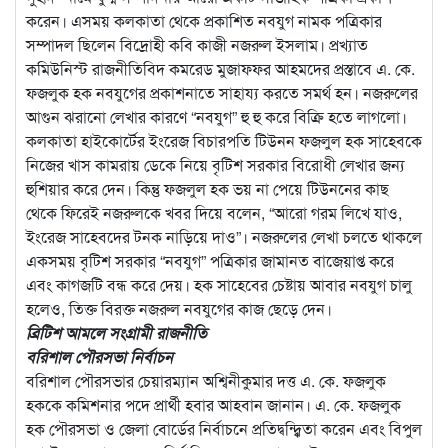
করেন। এসময় কলকাতা থেকে প্রকাশিত নবযুগ নামক পত্রিকার
সম্পাদল ছিলেন বিদ্রোহী কবি কাজী নজরুল ইসলাম। প্রখ্যাত
কমিউনিস্ট রাজনীতিবিদ কমরেড মুজাফফর আহমদের প্রস্তাবে এ. কে.
ফজলুক হক নবযুগের প্রকাশনাতে সাহায্য করতে সমর্থ হন। নজরুলের
আগুন ঝরানো লেখার কারণে “নবযুগ” হু হু করে বিক্রি হতে লাগলো।
কলকাতা হাইকোর্টের ইংরেজ বিচারপতি টিউনন ফজলুল হক সাহেবকে
নিজের খাস কামরায় ডেকে নিয়ে বৃটিশ সরকার বিরোধী লেখার জন্য
হুশিয়ার করে দেন। কিন্তু ফজলুল হক ভয় না পেয়ে টিউননের কাছ
থেকে ফিরেই নজরুলকে খবর দিয়ে বলেন, “আরো গরম লিখে যাও,
ইংরেজ সাহেবদের টনক নাড়িয়ে দাও”। নজরুলের লেখা চলতে থাকলে
একসময় বৃটিশ সরকার “নবযুগ” পত্রিকার জামানত বাজেয়াপ্ত করে
এবং কাগজটি বন্ধ করে দেয়। হক সাহেবের চেষ্টায় আবার নবযুগ চালু
হলেও, তিক্ত বিরক্ত নজরুল নবযুগের কাজ ছেড়ে দেন।
ব্রিটিশ আমলে সংগ্রামী রাজনীতি
বরিশাল পৌরসভা নির্বাচন
বরিশাল পৌরসভার চেয়ারম্যান অশ্বিনীকুমার দত্ত এ. কে. ফজলুক
হককে কমিশনার পদে প্রার্থী হবার আহবান জানান। এ. কে. ফজলুক
হক পৌরসভা ও জেলা বোর্ডের নির্বাচনে প্রতিদ্বন্দ্ব্বিতা করেন এবং বিপুল