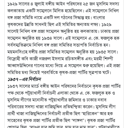
১৯২৯ সালের ৪ জুলাই বঙ্গীয় আইন পরিষদের ২৫ জন মুসলিম সদস্য
কলকাতায় একটি সম্মেলনে মিলিত হয়েছিলেন। এই সম্মেলনে নিখিল
বঙ্গ প্রজা সমিতি নামে একটি দল গঠনের সিদ্ধান্ত হয়। বাংলার
কৃষকদের উন্নতি সাধনই ছিল এই সমিতির অন্যতম লক্ষ্য। ১৯২৯
সালেই নিখিল বঙ্গ প্রজা সম্মেলন অনুষ্ঠিত হয় কলকাতায়। ঢাকায় প্রজা
সম্মেলন অনুষ্ঠিত হয় ১৯৩৪ সালে। এই সম্মেলনে এ. কে. ফজলুক হক
সর্বসম্মতিক্রমে নিখিল বঙ্গ প্রজা সমিতির সভাপতি নির্বাচিত হন।
ময়মনসিংহে বঙ্গীয় প্রজা সমিতির সম্মেলন অনুষ্ঠিত হয় ১৯৩৫ সালে।
বিদ্রোহী কবি কাজী নজরুল ইসলাম রচিতসঙ্গীত এবং মরমী শিল্পী
আব্বাসউদ্দিনের গানের মধ্যে দিয়ে এ সম্মেলন শুরু হয়েছিল। এই প্রজা
সমিতির মধ্য দিয়েই পরবর্তিতে কৃষক-প্রজা পার্টির সূত্রপাত ঘটে।
১৯৩৭ –এর নির্বাচন
১৯৩৭ সালের মার্চে বঙ্গীয় আইন পরিষদের নির্বাচনে কৃষক প্রজা পার্টির
পক্ষ থেকে পটুয়াখালী নির্বাচনী এলাকা থেকে এ. কে. ফজলুক হক ও
মুসলিম লীগের মনোনীত পটুয়াখালীর জমিদার ও ঢাকার নবাব
পরিবারের সদস্য খাজা নাজিমুদ্দিন প্রতিদ্বন্দ্বিতা করেন। মুসলিম লীগ
প্রার্থী খাজা নাজিমুদ্দিনের নির্বাচনী প্রতীক ছিল “হারিকেন” আর হক
সাহেবের কৃষক প্রজা পার্টির প্রতীক ছিল “লাঙ্গল”। কৃষক প্রজা পার্টির
শ্লোগান ছিল, “লাঙল যার জমি তার, ঘাম যার দাম তার”। পটুয়াখালীতে