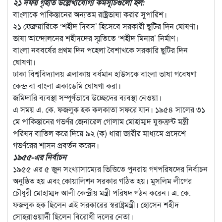
২১ দফয় গৃহীত উল্লেখ্যযোগ্য কর্মসূচিগুলো হল:
বাংলাকে পাকিস্তানের অন্যতম রাষ্ট্রভাষা করার সুপারিশ।
২১ ফেব্রুয়ারিকে ‘শহীদ দিবস’ হিসেবে সরকারী ছুটির দিন ঘোষণা।
ভাষা আন্দোলনের শহীদদের স্মৃতিতে ‘শহীদ মিনার’ নির্মাণ।
বাংলা নববর্ষের প্রথম দিন পহেলা বৈশাখকে সরকারি ছুটির দিন
ঘোষণা।
ঢাকা বিশ্ববিদ্যালয় এলাকায় বর্ধমান হাউসকে বাংলা ভাষা গবেষণা
কেন্দ্র বা বাংলা একাডেমি ঘোষণা করা।
জমিদারি ব্যবস্থা সম্পূর্ণভাবে উচ্ছেদের ব্যবস্থা নেওয়া।
এ সময় এ. কে. ফজলুক হক কলকাতা সফরে যান। ১৯৫৪ সালের ৩১
মে পাকিস্তানের গভর্ণর জেনারেল গোলাম মোহাম্মদ যুক্তফ্রন্ট মন্ত্রী
পরিষদ বাতিল করে দিয়ে ৯২ (ক) ধারা জারীর মাধ্যমে প্রদেশে
গভর্ণরের শাসন প্রবর্তন করেন।
১৯৫৫-এর নির্বাচন
১৯৫৫ এর ৫ জুন সংখ্যাসাম্যের ভিত্তিতে পুনরায় গণপরিষদের নির্বাচন
অনুষ্ঠিত হয় এবং কোয়ালিশন সরকার গঠিত হয়। মুসলিম লীগের
চৌধুরী মোহাম্মদ আলী কেন্দ্রীয় মন্ত্রী পরিষদ গঠন করেন। এ. কে.
ফজলুক হক ছিলেন এই সরকারের স্বরাষ্ট্রমন্ত্রী। হোসেন শহীদ
সোহরাওয়ার্দী ছিলেন বিরোধী দলের নেতা।