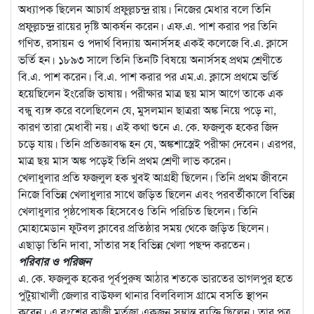
অধ্যাপক ছিলেন আচার্য প্রফুল্লচন্দ্র রায়। নিজের মেধার বলে তিনি
প্রফুল্লচন্দ্র রায়ের দৃষ্টি আকর্ষন করেন। এফ.এ. পাশ করার পর তিনি
গণিত, রসায়ন ও পদার্থ বিদ্যায় অনার্সসহ একই কলেজে বি.এ. ক্লাসে
ভর্তি হন। ১৮৯৩ সালে তিনি তিনটি বিষয়ে অনার্সসহ প্রথম শ্রেণীতে
বি.এ. পাশ করেন। বি.এ. পাশ করার পর এম.এ. ক্লাসে প্রথমে ভর্তি
হয়েছিলেন ইংরেজি ভাষায়। পরীক্ষার মাত্র ছয় মাস আগে তাকে এক
বন্ধু ব্যঙ্গ করে বলেছিলেন যে, মুসলমান ছাত্ররা অঙ্ক নিয়ে পড়ে না,
কারণ তারা মেধাবী নয়। এই কথা শুনে এ. কে. ফজলুক হকের জিদ
চড়ে যায়। তিনি প্রতিজ্ঞাবদ্ধ হন যে, অঙ্কশাস্ত্রেই পরীক্ষা দেবেন। এরপর,
মাত্র ছয় মাস অঙ্ক পড়েই তিনি প্রথম শ্রেণী লাভ করেন।
খেলাধুলার প্রতি ফজলুল হক খুবই আগ্রহী ছিলেন। তিনি প্রথম জীবনে
নিজে বিভিন্ন খেলাধুলার সাথে জড়িত ছিলেন এবং পরবর্তীকালে বিভিন্ন
খেলাধুলার পৃষ্ঠপোষক হিসেবেও তিনি পরিচিত ছিলেন। তিনি
মোহামেডান ফুটবল ক্লাবের প্রতিষ্ঠার সময় থেকে জড়িত ছিলেন।
এছাড়া তিনি দাবা, সাঁতার সহ বিভিন্ন খেলা পছন্দ করতেন।
পরিবার ও পরিজন
এ. কে. ফজলুক হকের পূর্বপুরুষ আঠার শতকে ভারতের ভাগলপুর হতে
পুটুয়াখালী জেলার বাউফল থানার বিলবিলাস গ্রামে বসতি স্থাপন
করেন। এ বংশের কাজী মুর্তজা একজন সম্ভ্রান্ত ব্যক্তি ছিলেন। তার পুত্র