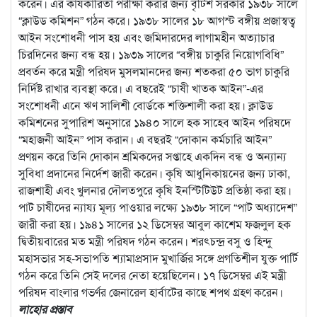
করেন। এর কার্যকারিতা পরীক্ষা করার জন্য বৃটিশ সরকার ১৯৩৮ সালে
“ক্লাউড কমিশন” গঠন করে। ১৯৩৮ সালের ১৮ আগস্ট বঙ্গীয় প্রজাস্বত্ব
আইন সংশোধনী পাস হয় এবং জমিদারদের লাগামহীন অত্যাচার
চিরদিনের জন্য বন্ধ হয়। ১৯৩৯ সালের “বঙ্গীয় চাকুরি নিয়োগবিধি”
প্রবর্তন করে মন্ত্রী পরিষদ মুসলমানদের জন্য শতকরা ৫০ ভাগ চাকুরি
নির্দিষ্ট রাখার ব্যবস্থা করে। এ বছরেই “চাষী খাতক আইন”-এর
সংশোধনী এনে ঋণ সালিশী বোর্ডকে শক্তিশালী করা হয়। ক্লাউড
কমিশনের সুপারিশ অনুসারে ১৯৪০ সালে হক সাহেব আইন পরিষদে
“মহাজনী আইন” পাস করান। এ বছরই “দোকান কর্মচারি আইন”
প্রণয়ন করে তিনি দোকান শ্রমিকদের সপ্তাহে একদিন বন্ধ ও অন্যান্য
সুবিধা প্রদানের নির্দেশ জারী করেন। কৃষি আধুনিকায়নের জন্য ঢাকা,
রাজশাহী এবং খুলনার দৌলতপুরে কৃষি ইনস্টিটিউট প্রতিষ্ঠা করা হয়।
পাট চাষীদের ন্যায্য মূল্য পাওয়ার লক্ষ্যে ১৯৩৮ সালে “পাট অধ্যাদেশ”
জারী করা হয়। ১৯৪১ সালের ১২ ডিসেম্বর আবুল কাশেম ফজলুল হক
দ্বিতীয়বারের মত মন্ত্রী পরিষদ গঠন করেন। শরৎচন্দ্র বসু ও হিন্দু
মহাসভার সহ-সভাপতি শ্যামাপ্রসাদ মুখার্জির সঙ্গে প্রগতিশীল যুক্ত পার্টি
গঠন করে তিনি সেই দলের নেতা হয়েছিলেন। ১৭ ডিসেম্বর এই মন্ত্রী
পরিষদ বাংলার গভর্ণর জেনারেল হার্বাটের কাছে শপথ গ্রহণ করেন।
লাহোর প্রস্তাব