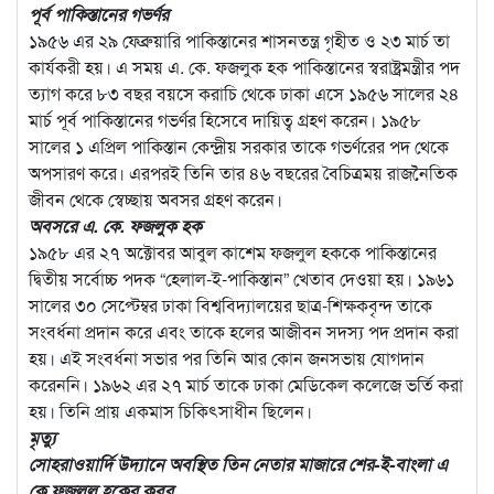
পূর্ব পাকিস্তানের গভর্ণর
১৯৫৬ এর ২৯ ফেব্রুয়ারি পাকিস্তানের শাসনতন্ত্র গৃহীত ও ২৩ মার্চ তা
কার্যকরী হয়। এ সময় এ. কে. ফজলুক হক পাকিস্তানের স্বরাষ্ট্রমন্ত্রীর পদ
ত্যাগ করে ৮৩ বছর বয়সে করাচি থেকে ঢাকা এসে ১৯৫৬ সালের ২৪
মার্চ পূর্ব পাকিস্তানের গভর্ণর হিসেবে দায়িত্ব গ্রহণ করেন। ১৯৫৮
সালের ১ এপ্রিল পাকিস্তান কেন্দ্রীয় সরকার তাকে গভর্ণরের পদ থেকে
অপসারণ করে। এরপরই তিনি তার ৪৬ বছরের বৈচিত্রময় রাজনৈতিক
জীবন থেকে স্বেচ্ছায় অবসর গ্রহণ করেন।
অবসরে এ. কে. ফজলুক হক
১৯৫৮ এর ২৭ অক্টোবর আবুল কাশেম ফজলুল হককে পাকিস্তানের
দ্বিতীয় সর্বোচ্চ পদক “হেলাল-ই-পাকিস্তান” খেতাব দেওয়া হয়। ১৯৬১
সালের ৩০ সেপ্টেম্বর ঢাকা বিশ্ববিদ্যালয়ের ছাত্র-শিক্ষকবৃন্দ তাকে
সংবর্ধনা প্রদান করে এবং তাকে হলের আজীবন সদস্য পদ প্রদান করা
হয়। এই সংবর্ধনা সভার পর তিনি আর কোন জনসভায় যোগদান
করেননি। ১৯৬২ এর ২৭ মার্চ তাকে ঢাকা মেডিকেল কলেজে ভর্তি করা
হয়। তিনি প্রায় একমাস চিকিৎসাধীন ছিলেন।
মৃত্যু
সোহরাওয়ার্দি উদ্যানে অবস্থিত তিন নেতার মাজারে শের-ই-বাংলা এ
কে ফজলুল হকের কবর