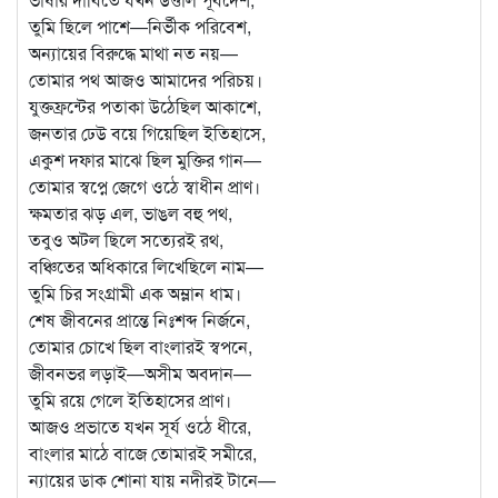
তুমি ছিলে পাশে—নির্ভীক পরিবেশ,
অন্যায়ের বিরুদ্ধে মাথা নত নয়—
তোমার পথ আজও আমাদের পরিচয়।
যুক্তফ্রন্টের পতাকা উঠেছিল আকাশে,
জনতার ঢেউ বয়ে গিয়েছিল ইতিহাসে,
একুশ দফার মাঝে ছিল মুক্তির গান—
তোমার স্বপ্নে জেগে ওঠে স্বাধীন প্রাণ।
ক্ষমতার ঝড় এল, ভাঙল বহু পথ,
তবুও অটল ছিলে সত্যেরই রথ,
বঞ্চিতের অধিকারে লিখেছিলে নাম—
তুমি চির সংগ্রামী এক অম্লান ধাম।
শেষ জীবনের প্রান্তে নিঃশব্দ নির্জনে,
তোমার চোখে ছিল বাংলারই স্বপনে,
জীবনভর লড়াই—অসীম অবদান—
তুমি রয়ে গেলে ইতিহাসের প্রাণ।
আজও প্রভাতে যখন সূর্য ওঠে ধীরে,
বাংলার মাঠে বাজে তোমারই সমীরে,
ন্যায়ের ডাক শোনা যায় নদীরই টানে—