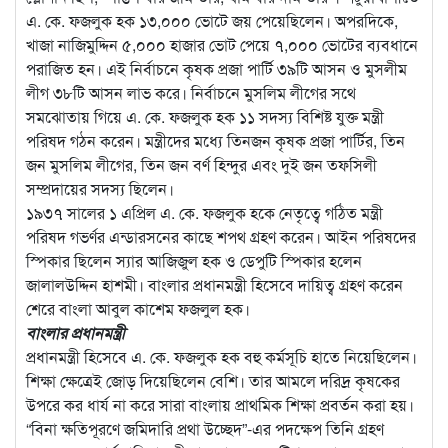
এ. কে. ফজলুক হক ১৩,০০০ ভোটে জয় পেয়েছিলেন। অপরদিকে,
খাজা নাজিমুদ্দিন ৫,০০০ হাজার ভোট পেয়ে ৭,০০০ ভোটের ব্যবধানে
পরাজিত হন। এই নির্বাচনে কৃষক প্রজা পার্টি ৩৯টি আসন ও মুসলীম
লীগ ৩৮টি আসন লাভ করে। নির্বাচনে মুসলিম লীগের সথে
সমঝোতায় গিয়ে এ. কে. ফজলুক হক ১১ সদস্য বিশিষ্ট যুক্ত মন্ত্রী
পরিষদ গঠন করেন। মন্ত্রীদের মধ্যে তিনজন কৃষক প্রজা পার্টির, তিন
জন মুসলিম লীগের, তিন জন বর্ণ হিন্দুর এবং দুই জন তফসিলী
সম্প্রদায়ের সদস্য ছিলেন।
১৯৩৭ সালের ১ এপ্রিল এ. কে. ফজলুক হকে নেতৃত্বে গঠিত মন্ত্রী
পরিষদ গভর্ণর এন্ডারসনের কাছে শপথ গ্রহণ করেন। আইন পরিষদের
স্পিকার ছিলেন স্যার আজিজুল হক ও ডেপুটি স্পিকার হলেন
জালালউদ্দিন হাশমী। বাংলার প্রধানমন্ত্রী হিসেবে দায়িত্ব গ্রহণ করেন
শেরে বাংলা আবুল কাশেম ফজলুল হক।
বাংলার প্রধানমন্ত্রী
প্রধানমন্ত্রী হিসেবে এ. কে. ফজলুক হক বহু কর্মসূচি হাতে নিয়েছিলেন।
শিক্ষা ক্ষেত্রেই জোড় দিয়েছিলেন বেশি। তার আমলে দরিদ্র কৃষকের
উপরে কর ধার্য না করে সারা বাংলায় প্রাথমিক শিক্ষা প্রবর্তন করা হয়।
“বিনা ক্ষতিপূরণে জমিদারি প্রথা উচ্ছেদ”-এর পদক্ষেপ তিনি গ্রহণ