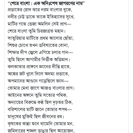
“শেরে বাংলা : এক অনিঃশেষ জাগরণের নাম”
প্রভাতের রোদ ঝরে নরম বাংলার বুকে,
নদীর ঢেউ ডাকে তাকে ইতিহাসের সুখে,
মাটির গন্ধে ভেজা অমলিন সেই প্রাণ—
শেরে বাংলা তুমি চিরজাগ্রত মহান।
সাতুরিয়ার মাটিতে প্রথম আলোর ছোঁয়া,
শিশুর চোখে তখন ভবিষ্যতের বোনা,
শিক্ষার দীপ জ্বেলে এগিয়ে চলার গান—
তুমি ছিলে আগামীর নির্ভীক অভিমান।
কলকাতার প্রাঙ্গণে জ্ঞানের দীপ্তি হাতে,
অঙ্কের জট খুলে দিলে অদম্য প্রভাতে,
অপমানের আগুনে গড়েছিলে জ্ঞান—
তোমার মেধা জাগে আজও বাংলার প্রাণ।
আইনের অঙ্গনে তুমি সত্যের পথিক,
অন্যায়ের বিরুদ্ধে কণ্ঠ ছিল দৃঢ়তর ঠিক,
বরিশালের মাটি জানে তোমার শপথ—
মানুষের মুক্তিই ছিল জীবনের রথ।
কৃষকের কান্না শুনে থামেনি তোমার মন,
জমিদারের শৃঙ্খল ভাঙার ছিল আয়োজন,