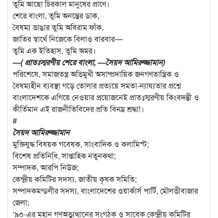
তুমি আছো চিরকাল মানুষের প্রাণে।
শেরে বাংলা, তুমি অনন্তের ডাক,
বৈষম্য ভাঙার তুমি অবিরাম ফাঁক,
জাতির স্বার্থে নিজেকে বিলাও বারবার—
তুমি এক ইতিহাস, তুমি অমর।
—( প্রাতঃস্মরণীয় শেরে বাংলা, —সৈয়দ আমিরুজ্জামান)
পরিশেষে, সমাজতন্ত্র অভিমুখী অসাম্প্রদায়িক জনগণতান্ত্রিক ও
বৈষম্যহীন ব্যবস্থা গড়ে তোলার প্রত্যয়ে সমতা-ন্যায্যতার প্রশ্নে
বাংলাদেশকে এগিয়ে নেওয়ার প্রয়োজনেই প্রাতঃস্মরণীয় কিংবদন্তী ও
কীর্তিমান এই রাজনীতিবিদের প্রতি বিনম্র শ্রদ্ধা!।
#
সৈয়দ আমিরুজ্জামান
মুক্তিযুদ্ধ বিষয়ক গবেষক, সাংবাদিক ও কলামিস্ট;
বিশেষ প্রতিনিধি, সাপ্তাহিক নতুনকথা;
সম্পাদক, আরপি নিউজ;
কেন্দ্রীয় কমিটির সদস্য, জাতীয় কৃষক সমিতি;
সম্পাদকমন্ডলীর সদস্য, বাংলাদেশের ওয়ার্কার্স পার্টি, মৌলভীবাজার
জেলা;
‘৯০-এর মহান গণঅভ্যুত্থানের সংগঠক ও সাবেক কেন্দ্রীয় কমিটির