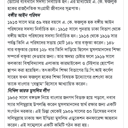
ভোটের ব্যবধানে সদস্য নির্বাচিত হন। এর মাধ্যমেই এ. কে. ফজলুক
হকের রাজনৈতিক সংগ্রামী জীবনের সূত্রপাত।
বঙ্গীয় আইন পরিষদ
১৯১৩ সালে মাত্র ৩৯ বছর বয়সে এ. কে. ফজলুক হক বঙ্গীয় আইন
পরিষদের সদস্য নির্বাচিত হন। ১৯১৫ সালে পুনরায় ঢাকা বিভাগ থেকে
বঙ্গীয় আইন পরিষদের সদস্য নির্বাচিত হন। ১৯১৩ থেকে ১৯১৬ সার
পর্যন্ত তিনি এ পরিষদের সভায় মোট ১৪৮ বার বক্তৃতা করেন। ১৪৮
বার বক্তৃতার ভেতর ১২৮ বার তিনি দাড়িয়ে ছিলেন মুসলমানদের শিক্ষা
সম্পর্কে বক্তৃতা দেওয়ার জন্য। তার অদম্য চেষ্টার ফলে ১৯১৬ সালে
কলকাতা বিশ্ববিদ্যালয় এলাকায় কারমাইকেল ও টেইলার হোস্টেল
স্থাপন করা হয়েছিল। তৎকালীন শিক্ষা বিভাগের ডি.পি.আই কর্ণেল
সাহেব তখন ফজলুল হকের শিক্ষা বিষয়ক উদ্যোগের প্রশংসা করে
তাকে বাংলার “বেন্থাম” হিসেবে আখ্যায়িত করেন।
নিখিল ভারত মুসলিম লীগ
১৯০৫ সালে বঙ্গভঙ্গ নিয়ে বাংলার জনগণ বিভক্ত হয়ে পড়লে, নবাব
স্যার সলিমুল্লাহ উপলব্ধি করেন মুসলমানদের স্বার্থ রক্ষার জন্য একটি
সংগঠন দরকার। এই চিন্তা থেকেই ১৯০৬ সালের ৩০ ডিসেম্বর নবাব
সলিমুল্লাহ ঢাকায় অল ইন্ডিয়া মুসলিম এডুকেশন কনফারেন্স আহবান
করেন। এই সম্মেলনে একটি কমিটি গঠন করা হয়।