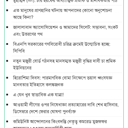
মুহাম্মদ (ﷺ): চার হরফের আধ্যাত্মিক প্রতীক ও মানবিকতার পাঠ
এত মানুষের প্রাণহানির ঘটনায় আপনাদের কোনো অনুশোচনা
আছে কিনা?
জালালাবাদ অ্যাসোসিয়েশন ও আমাদের সিলেট: সম্ভাবনা, সংকট
এবং উত্তরণের পথ
বিএনপি সরকারের গণবিরোধী চরিত্র ক্রমেই উন্মোচিত হচ্ছে:
সিপিবি
নতুন মজুরী বোর্ড গঠনসহ মানসম্মত মজুরী বৃদ্ধির দাবী চা শ্রমিক
ইউনিয়নের
হিরোশিমা দিবস: পারমাণবিক বোমা নিক্ষেপে ভয়াল ধ্বংসযজ্ঞ
মানবতার ইতিহাসে কলঙ্কজনক
এ যেন খুব স্বাভাবিক এক যাত্রা!
আওয়ামী লীগের ওপর নিষেধাজ্ঞা প্রত্যাহারের দাবি শেখ হাসিনার,
ডিসেম্বরে দেশে ফেরার ঘোষণা পুনর্ব্যক্ত
কমিউনিষ্ট আন্দোলনের কিংবদন্তি নেতৃত্ব কমরেড মুজফ্ফর