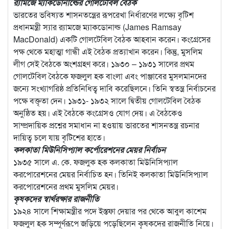
র‌্যামজে ম্যাকডোনাল্ডের গোলটেবিল বৈঠক
ভারতের ভবিষ্যত শাসনতন্ত্রের রূপরেখা নির্ধারণের লক্ষ্যে বৃটিশ
প্রধানমন্ত্রী স্যার র‌্যামজে ম্যাকডোনাল্ড (James Ramsay
MacDonald) একটি গোলটেবিল বৈঠক আহবান করেন। কংগ্রেসের
পক্ষ থেকে মহাত্মা গান্ধী এই বৈঠক প্রত্যাখান করেন। কিন্তু, মুসলিম
লীগ সেই বৈঠকে অংশগ্রহণ করে। ১৯৩০ – ১৯৩১ সালের প্রথম
গোলটেবিল বৈঠকে ফজলুল হক বাংলা এবং পাঞ্জাবের মুসলমানদের
জন্যে সংখ্যাগরিষ্ঠ প্রতিনিধিত্ব দাবি করেছিলনে। তিনি স্বতন্ত্র নির্বাচনের
পক্ষে বক্তৃতা দেন। ১৯৩১- ১৯৩২ সালে দ্বিতীয় গোলটেবিল বৈঠক
অনুষ্ঠিত হয়। এই বৈঠকে কংগ্রেসও যোগ দেয়। এ বৈঠকেও
সাম্প্রদায়িক প্রশ্নের সমাধান না হওয়ায় ভারতের শাসনতন্ত্র রচনার
দায়িত্ব চলে যায় বৃটিশের হাতে।
কলকাতা মিউনিসিপ্যাল কর্পোরেশনের মেয়র নির্বাচন
১৯৩৫ সালে এ. কে. ফজলুক হক কলকাতা মিউনিসিপ্যাল
করপোরেশনের মেয়র নির্বাচিত হন। তিনিই কলকাতা মিউনিসিপ্যাল
করপোরেশনের প্রথম মুসলিম মেয়র।
কৃষকদের স্বার্থরক্ষার রাজনীতি
১৯২৪ সালে শিক্ষামন্ত্রীর পদে ইস্তফা দেয়ার পর থেকে আবুল কাশেম
ফজলুল হক সম্পূর্ণরূপে জড়িয়ে পড়েছিলেন কৃষকদের রাজনীতি নিয়ে।