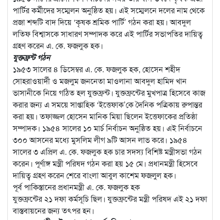
পার্টির কর্মীদের সম্মেলন অনুষ্ঠিত হয়। এই সম্মেলনে দলের নাম থেকে
প্রজা শব্দটি বাদ দিয়ে ‘কৃষক শ্রমিক পার্টি’ গঠন করা হয়। আবদুল
লতিফ বিশ্বাসকে সাধারণ সম্পাদক করে এই পার্টির সভাপতির দায়িত্ব
গ্রহণ করেন এ. কে. ফজলুক হক।
যুক্তফ্রন্ট গঠন
১৯৫৩ সালের ৪ ডিসেম্বর এ. কে. ফজলুক হক, হোসেন শহীদ
সোহরাওয়ার্দী ও মজলুম জননেতা মাওলানা আবদুল হামিদ খান
ভাসানীকে নিয়ে গঠিত হল যুক্তফ্রন্ট। যুক্তফ্রন্টের মুখপাত্র হিসেবে কাজ
করার জন্য এ সময়ে সাপ্তাহিক ‘ইত্তেফাক’কে দৈনিক পত্রিকায় রুপান্তর
করা হয়। তফাজ্জল হোসেন মানিক মিয়া ছিলেন ইত্তেফাকের প্রতিষ্ঠা
সম্পাদক। ১৯৫৪ সালের ১০ মার্চ নির্বাচন অনুষ্ঠিত হয়। এই নির্বাচনে
৩০০ আসনের মধ্যে মুসলিম লীগ ৯টি আসন লাভ করে। ১৯৫৪
সালের ৩ এপ্রিল এ. কে. ফজলুক হক চার সদস্য বিশিষ্ট মন্ত্রীসভা গঠন
করেন। পূর্ণাঙ্গ মন্ত্রী পরিষদ গঠন করা হয় ১৫ মে। প্রধানমন্ত্রী হিসেবে
দায়িত্ব গ্রহণ করেন শেরে বাংলা আবুল কাশেম ফজলুল হক।
পূর্ব পাকিস্তানের প্রধানমন্ত্রী এ. কে. ফজলুক হক
যুক্তফ্রন্টের ২১ দফা কর্মসূচি ছিল। যুক্তফ্রন্টের মন্ত্রী পরিষদ এই ২১ দফা
বাস্তবায়নের জন্য তৎপর হন।