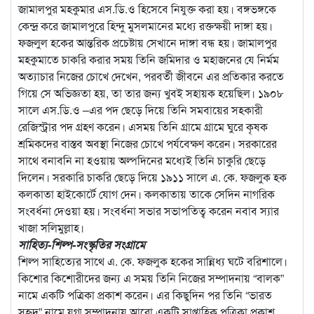
জামালপুর মহকুমার এস.ডি.ও হিসেবে নিযুক্ত করা হয়। বঙ্গভঙ্গকে
কেন্দ্র করে জামালপুরে হিন্দু মুসলমানের মধ্যে রক্তক্ষয়ী দাঙ্গা হয়।
ফজলুল হকের আন্তরিক প্রচেষ্টায় সেখানে দাঙ্গা বন্ধ হয়। জামালপুর
মহকুমাতে চাকরি করার সময় তিনি জমিদার ও মহাজনের যে নির্মম
অত্যাচার নিজের চোখে দেখেন, পরবর্তী জীবনে এর প্রতিকার করতে
গিয়ে সে অভিজ্ঞতা হয়, তা তার জন্য খুবই সহায়ক হয়েছিল। ১৯০৮
সালে এস.ডি.ও –এর পদ ছেড়ে দিয়ে তিনি সমবায়ের সহকারী
রেজিস্ট্রার পদ গ্রহণ করেন। এসময় তিনি গ্রামে গ্রামে ঘুরে কৃষক
শ্রমিকদের বাস্তব অবস্থা নিজের চোখে পর্যবেক্ষণ করেন। সরকারের
সাথে বনাবনি না হওয়ায় অল্পদিনের মধ্যেই তিনি চাকুরি ছেড়ে
দিলেন। সরকারি চাকরি ছেড়ে দিয়ে ১৯১১ সালে এ. কে. ফজলুক হক
কলকাতা হাইকোর্টে যোগ দেন। কলকাতায় তাকে সেদিন নাগরিক
সংবর্ধনা দেওয়া হয়। সংবর্ধনা সভার সভাপতিত্ব করেন নবাব স্যার
খাজা সলিমুল্লাহ।
সাহিত্য-শিল্প-সংস্কৃতির সংগ্রামে
শিল্প সাহিত্যের সাথে এ. কে. ফজলুক হকের সান্নিধ্য ঘটে বরিশালে।
কিশোর কিশোরীদের জন্য এ সময় তিনি নিজের সম্পাদনায় “বালক”
নামে একটি পত্রিকা প্রকাশ করেন। এর কিছুদিন পর তিনি “ভারত
সুহৃদ” নামে যুগ্ম সম্পাদনায় আরো একটি সাপ্তাহিক পত্রিকা প্রকাশ