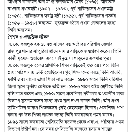
অধিস্তান করেছেন তার মধ্যে কলকাতার মেয়র (১৯৩৫), অবিভক্ত
বাংলার প্রধানমন্ত্রী (১৯৩৭ – ১৯৪৩), পূর্ব পাকিস্তানের প্রধানমন্ত্রী
(১৯৫৪), পাকিস্তানের স্বরাষ্ট্র মন্ত্রী (১৯৫৫), পূর্ব পাকিস্তানের গভর্নর
(১৯৫৬ – ১৯৫৮) অন্যতম। যুক্তফ্রন্ট গঠনে প্রধান নেতাদের মধ্যে
তিনি অন্যতম।
শৈশব ও প্রারম্ভিক জীবন
এ. কে. ফজলুক হক ১৮৭৩ সালের ২৬ অক্টোবর বরিশাল জেলার
রাজাপুর থানার সাতুরিয়া গ্রামে মামার বাড়িতে জন্মগ্রহণ করেন। তিনি
কাজী মুহম্মদ ওয়াজেদ এবং সাইদুন্নেসা খাতুনের একমাত্র পুত্র।
এ. কে. ফজলুক হকের প্রাথমিক শিক্ষা বাড়িতেই শুরু হয়। পরে তিনি
গ্রাম্য পাঠশালায় ভর্তি হয়েছিলেন। গৃহ শিক্ষকদের কাছে তিনি আরবি,
ফার্সি এবং বাংলা ভাষা শিক্ষা লাভ করেন। ১৮৮১ সালে তিনি বরিশাল
জিলা স্কুলে তৃতীয় শ্রেণীতে ভর্তি হন। ১৮৮৬ সালে অষ্টম শ্রেণীতে তিনি
বৃত্তি লাভ করেন এবং ১৮৮৯ সালে প্রবেশিকা পরীক্ষায় তৎকালীন ঢাকা
বিভাগে মুসলমানদের মধ্যে প্রথম স্থান দখল করেন তিনি। তাঁর প্রখর
স্মৃতিশক্তির কারণে শিক্ষকদের খুবই স্নেহভাজন ছিলেন। প্রবেশিকা পাশ
করার পর উচ্চ শিক্ষা লাভের জন্যে তিনি কলকাতায় গমন করেন।
১৮৯১ সালে কলকাতা প্রেসিডেন্সি কলেজ থেকে এফ.এ. পরীক্ষায় প্রথম
বিভাগে উত্তীর্ণ হন। সে সময় প্রেসিডেন্সি কলেজে রসায়ন শাস্ত্রের