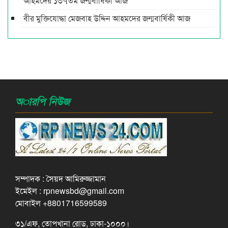
আহমদের ১৩৭তম জন্মবার্ষিকী আজ
বীর মুক্তিযোদ্ধা মেজবাহ উদ্দিন আহমদের জন্মবার্ষিকী আজ
অারপি নিউজ
সম্পাদক : সৈয়দ আমিরুজ্জামান
ইমেইল : rpnewsbd@gmail.com
মোবাইল +8801716599589
৩১/এফ, তোপখানা রোড, ঢাকা-১০০০।