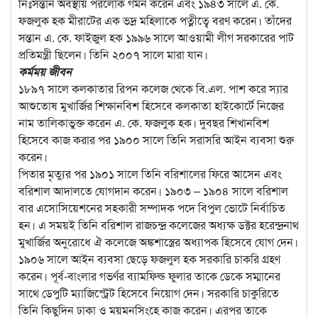
নিঃসন্তান অবস্থায় পরলোক গমন করেন এবং ১৯৪৩ সালে এ. কে.
ফজলুক হক মীরাটের এক ভদ্র মহিলাকে পত্নীত্বে বরণ করেন। তাঁদের
সন্তান এ. কে. ফাইজুল হক ১৯৯৬ সালে আওয়ামী লীগ সরকারের পাট
প্রতিমন্ত্রী ছিলেন। তিনি ২০০৭ সালে মারা যান।
কর্মময় জীবন
১৮৯৭ সালে কলকাতার রিপন কলেজ থেকে বি.এল. পাশ করে স্যার
আশুতোষ মুখার্জির শিক্ষানবিশ হিসেবে কলকাতা হাইকোর্টে নিজের
নাম তালিকাভুক্ত করেন এ. কে. ফজলুক হক। দুবছর শিখানবিশ
হিসেবে কাজ করার পর ১৯০০ সালে তিনি সরাসরি আইন ব্যবসা শুরু
করেন।
পিতার মৃত্যুর পর ১৯০১ সালে তিনি বরিশালের ফিরে আসেন এবং
বরিশাল আদালতে যোগদান করেন। ১৯০৩ – ১৯০৪ সালে বরিশাল
বার এসোসিয়েশনের সহকারী সম্পাদক পদে বিপুল ভোটে নির্বাচিত
হন। এ সময়ই তিনি বরিশাল রাজচন্দ্র কলেজের অধ্যক্ষ ডক্টর হরেন্দ্রনাথ
মুখার্জির অনুরোধে ঐ কলেজে অঙ্কশাস্ত্রের অধ্যাপক হিসেবে যোগ দেন।
১৯০৬ সালে আইন ব্যবসা ছেড়ে ফজলুল হক সরকারি চাকরি গ্রহণ
করেন। পূর্ব-বাংলার গভর্ণর ব্যামফিল্ড ফুলার তাকে ডেকে সম্মানের
সাথে ডেপুটি ম্যাজিস্ট্রেট হিসেবে নিয়োগ দেন। সরকারি চাকুরিতে
তিনি কিছুদিন ঢাকা ও ময়মনসিংহে কাজ করেন। এরপর তাকে