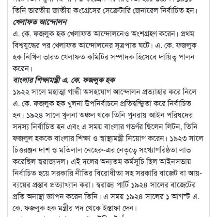
তিনি ভারতীয় জাতীয় কংগ্রেসের সেক্রেটারি জেনারেল নির্বাচিত হন।
খেলাফত আন্দোলন
এ. কে. ফজলুক হক খেলাফত আন্দোলনেও অংশগ্রহণ করেন। প্রথম
বিশ্বযুদ্ধের পর খেলাফত আন্দোলনের সূত্রপাত ঘটে। এ. কে. ফজলুক
হক নিখিল ভারত খেলাফত কমিটির সম্পাদক হিসেবে দায়িত্ব পালন
করেন।
বাংলার শিক্ষামন্ত্রী এ. কে. ফজলুক হক
১৯২২ সালে মহাত্মা গান্ধী অসহযোগ আন্দোলন প্রত্যাহার করে নিলে
এ. কে. ফজলুক হক খুলনা উপনির্বাচনে প্রতিদ্বন্দ্ব্বিতা করে নির্বাচিত
হন। ১৯২৪ সালে খুলনা অঞ্চল থকে তিনি পুনরায় আইন পরিষদের
সদস্য নির্বাচিত হন এবং এ সময় বাংলার গভর্ণর ছিলেন লিটন, তিনি
ফজলুল হককে বাংলার শিক্ষা ও স্বাস্থ্যমন্ত্রী নিয়োগ করেন। ১৯২৩ সালে
চিত্তরঞ্জন দাশ ও মতিলাল নেহেরু-এর নেতৃত্বে সংখ্যাগরিষ্ঠতা লাভ
করেছিল স্বরাজ্যদল। এই দলের অন্যতম কর্মসূচি ছিল আইনসভায়
নির্বাচিত হয়ে সরকারি নীতির বিরোধীতা সহ সরকারি বাজেট বা আয়-
ব্যয়ের প্রস্তাব প্রত্যাখ্যান করা। স্বরাজ্য পার্টি ১৯২৪ সালের বাজেটের
প্রতি অনাস্থা জ্ঞাপন করেন তিনি। এ সময় ১৯২৪ সালের ১ আগস্ট এ.
কে. ফজলুক হক মন্ত্রীর পদ থেকে ইস্তাফা দেন।