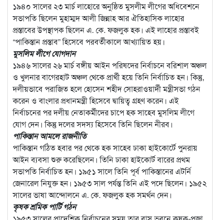
১৯৪০ সালের ২৩ মার্চ লাহোরে অনুষ্ঠিত মুসলীম লীগের অধিবেশনে
সভাপতি ছিলেন মুহাম্মদ আলী জিন্নাহ আর ঐতিহাসিক লাহোর
প্রস্তাবের উপস্থাপক ছিলেন এ. কে. ফজলুক হক। এই লাহোর প্রস্তাবই
“পাকিস্তান প্রস্তাব” হিসেবে পরবর্তীকালে আখ্যায়িত হয়।
মুসলিম লীগে যোগদান
১৯৪৬ সালের ২৬ মার্চ বঙ্গীয় আইন পরিষদের নির্বাচনে বরিশাল অঞ্চল
ও খুলনার বাগেরহাট অঞ্চল থেকে প্রার্থী হয়ে তিনি নির্বাচিত হন। কিন্তু,
দলীয়ভাবে পরাজিত হলে হোসেন শহীদ সোহরাওয়ার্দী মন্ত্রীসভা গঠন
করেন ও বাংলার প্রধানমন্ত্রী হিসেবে দ্বায়িত্ব গ্রহণ করেন। এই
নির্বাচনের পর দলীয় নেতাকর্মীদের চাপে হক সাহেব মুসলিম লীগে
যোগ দেন। কিন্তু দলের সদস্য হিসেবে তিনি ছিলেন নীরব।
পাকিস্তান আমলে রাজনীতি
পাকিস্তান গঠিত হবার পর থেকে হক সাহেব ঢাকা হাইকোর্টে পুনরায়
আইন ব্যবসা শুরু করেছিলেন। তিনি ঢাকা হাইকোর্ট বারের প্রথম
সভাপতি নির্বাচিত হন। ১৯৫১ সালে তিনি পূর্ব পাকিস্তানের এটর্নি
জেনারেল নিযুক্ত হন। ১৯৫৩ সাল পর্যন্ত তিনি এই পদে ছিলেন। ১৯৫২
সালের ভাষা আন্দোলনে এ. কে. ফজলুক হক সমর্থন দেন।
কৃষক শ্রমিক পার্টি গঠন
১৯৫৩ সালের প্রাদেশিক নির্বাচনের সময় তার বাস ভবনে কৃষক-প্রজা