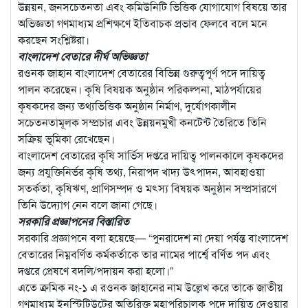
উন্নয়ন, জনসচেতনতা এবং কমিউনিটি ভিত্তিক যোগাযোগ বিষয়ে তার
অভিজ্ঞতা গণমাধ্যম প্রশিক্ষণে ইতিবাচক প্রভাব ফেলবে বলে মনে
করছেন সংশ্লিষ্টরা।
বাংলাদেশ বেতারে দীর্ঘ অভিজ্ঞতা
রওনক জাহান বাংলাদেশ বেতারের বিভিন্ন গুরুত্বপূর্ণ পদে দায়িত্ব
পালন করেছেন। কৃষি বিষয়ক অনুষ্ঠান পরিকল্পনা, মাঠপর্যায়ের
কৃষকদের জন্য তথ্যভিত্তিক অনুষ্ঠান নির্মাণ, দুর্যোগকালীন
সচেতনতামূলক সম্প্রচার এবং উন্নয়নমুখী কনটেন্ট তৈরিতে তিনি
সক্রিয় ভূমিকা রেখেছেন।
বাংলাদেশ বেতারের কৃষি সার্ভিস দপ্তরে দায়িত্ব পালনকালে কৃষকদের
জন্য প্রযুক্তিনির্ভর কৃষি তথ্য, নিরাপদ খাদ্য উৎপাদন, আবহাওয়া
সতর্কতা, কৃষিঋণ, প্রাণিসম্পদ ও মৎস্য বিষয়ক অনুষ্ঠান সম্প্রসারণে
তিনি উদ্যোগ নেন বলে জানা গেছে।
সরকারি প্রজ্ঞাপনের বিস্তারিত
সরকারি প্রজ্ঞাপনে বলা হয়েছে— “পুনরাদেশ না দেয়া পর্যন্ত বাংলাদেশ
বেতারের নিম্নবর্ণিত কর্মকর্তাকে তার নামের পার্শ্বে বর্ণিত পদ এবং
দপ্তরে প্রেষণে বদলি/পদায়ন করা হলো।”
এতে ক্রমিক নং-১ এ রওনক জাহানের নাম উল্লেখ করে তাকে জাতীয়
গণমাধ্যম ইনস্টিটিউটের অতিরিক্ত মহাপরিচালক পদে দায়িত্ব দেওয়ার