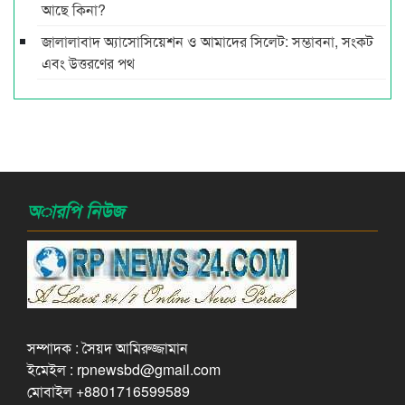
আছে কিনা?
জালালাবাদ অ্যাসোসিয়েশন ও আমাদের সিলেট: সম্ভাবনা, সংকট
এবং উত্তরণের পথ
অারপি নিউজ
সম্পাদক : সৈয়দ আমিরুজ্জামান
ইমেইল : rpnewsbd@gmail.com
মোবাইল +8801716599589