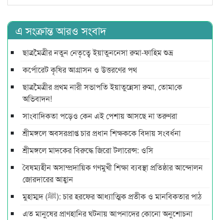
এ সংক্রান্ত আরও সংবাদ
ছাত্রমৈত্রীর নতুন নেতৃত্বে ইয়াতুননেসা রুমা-ফাহিম শুভ্র
কর্পোরেট কৃষির আগ্রাসন ও উত্তরণের পথ
ছাত্রমৈত্রীর প্রথম নারী সভাপ‌তি ইয়াতুন্নেসা রুমা, তোমা‌কে
অ‌ভিবাদন!
সাংবাদিকতা পড়েও কেন এই পেশায় আসছে না তরুণরা
শ্রীমঙ্গলে অবসরপ্রাপ্ত চার প্রধান শিক্ষককে বিদায় সংবর্ধনা
শ্রীমঙ্গলে মাদকের বিরুদ্ধে জিরো টলারেন্স: ওসি
বৈষম্যহীন অসাম্প্রদায়িক গণমুখী শিক্ষা ব্যবস্থা প্রতিষ্ঠার আন্দোলন
জোরদারের আহ্বান
মুহাম্মদ (ﷺ): চার হরফের আধ্যাত্মিক প্রতীক ও মানবিকতার পাঠ
এত মানুষের প্রাণহানির ঘটনায় আপনাদের কোনো অনুশোচনা