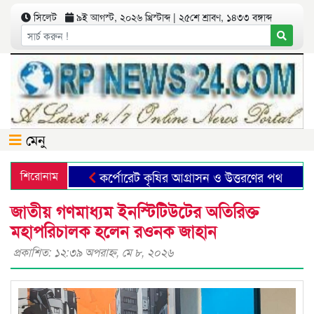
সিলেট
৯ই আগস্ট, ২০২৬ খ্রিস্টাব্দ | ২৫শে শ্রাবণ, ১৪৩৩ বঙ্গাব্দ
মেনু
শিরোনাম
কর্পোরেট কৃষির আগ্রাসন ও উত্তরণের পথ
ছাত
জাতীয় গণমাধ্যম ইনস্টিটিউটের অতিরিক্ত
মহাপরিচালক হলেন রওনক জাহান
প্রকাশিত: ১২:৩৯ অপরাহ্ণ, মে ৮, ২০২৬