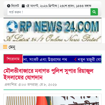
সিলেট
৭ই আগস্ট, ২০২৬ খ্রিস্টাব্দ | ২৩শে শ্রাবণ, ১৪৩৩ বঙ্গাব্দ
মেনু
িলেট: সম্ভাবনা, সংকট এবং উত্তরণের পথ
শিরোনাম
নতুন মজুরী বোর্ড গঠ
মৌলভীবাজারে নবাগত পুলিশ সুপার রিয়াজুল
ইসলামের যোগদান
প্রকাশিত: ৩:০০ অপরাহ্ণ, মে ৮, ২০২৬