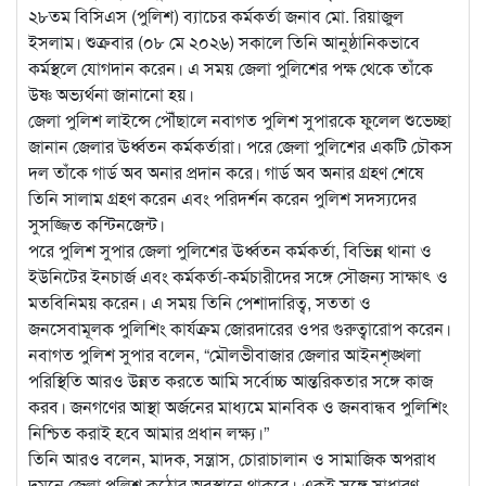
২৮তম বিসিএস (পুলিশ) ব্যাচের কর্মকর্তা জনাব মো. রিয়াজুল
ইসলাম।
শুক্রবার (০৮ মে ২০২৬) সকালে তিনি আনুষ্ঠানিকভাবে
কর্মস্থলে যোগদান করেন। এ সময় জেলা পুলিশের পক্ষ থেকে তাঁকে
উষ্ণ অভ্যর্থনা জানানো হয়।
জেলা পুলিশ লাইন্সে পৌঁছালে নবাগত পুলিশ সুপারকে ফুলেল শুভেচ্ছা
জানান জেলার ঊর্ধ্বতন কর্মকর্তারা। পরে জেলা পুলিশের একটি চৌকস
দল তাঁকে গার্ড অব অনার প্রদান করে। গার্ড অব অনার গ্রহণ শেষে
তিনি সালাম গ্রহণ করেন এবং পরিদর্শন করেন পুলিশ সদস্যদের
সুসজ্জিত কন্টিনজেন্ট।
পরে পুলিশ সুপার জেলা পুলিশের ঊর্ধ্বতন কর্মকর্তা, বিভিন্ন থানা ও
ইউনিটের ইনচার্জ এবং কর্মকর্তা-কর্মচারীদের সঙ্গে সৌজন্য সাক্ষাৎ ও
মতবিনিময় করেন। এ সময় তিনি পেশাদারিত্ব, সততা ও
জনসেবামূলক পুলিশিং কার্যক্রম জোরদারের ওপর গুরুত্বারোপ করেন।
নবাগত পুলিশ সুপার বলেন, “মৌলভীবাজার জেলার আইনশৃঙ্খলা
পরিস্থিতি আরও উন্নত করতে আমি সর্বোচ্চ আন্তরিকতার সঙ্গে কাজ
করব। জনগণের আস্থা অর্জনের মাধ্যমে মানবিক ও জনবান্ধব পুলিশিং
নিশ্চিত করাই হবে আমার প্রধান লক্ষ্য।”
তিনি আরও বলেন, মাদক, সন্ত্রাস, চোরাচালান ও সামাজিক অপরাধ
দমনে জেলা পুলিশ কঠোর অবস্থানে থাকবে। একই সঙ্গে সাধারণ