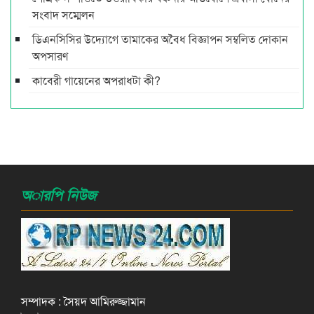
সংবাদ সম্মেলন
ডিএনসিসির উদ্যোগে তামাকের অবৈধ বিজ্ঞাপন সম্বলিত দোকান
অপসারণ
কাবেরী গায়েনের অপরাধটা কী?
অারপি নিউজ
সম্পাদক : সৈয়দ আমিরুজ্জামান