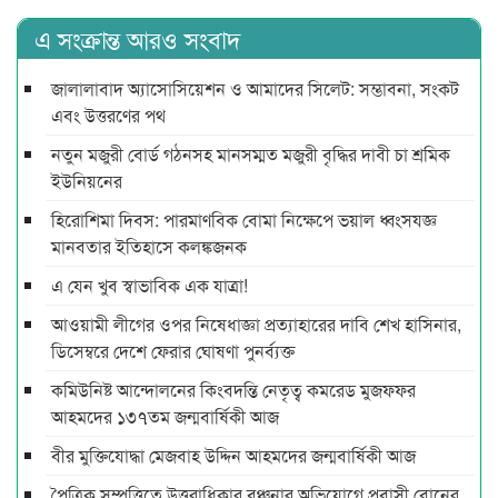
এ সংক্রান্ত আরও সংবাদ
জালালাবাদ অ্যাসোসিয়েশন ও আমাদের সিলেট: সম্ভাবনা, সংকট
এবং উত্তরণের পথ
নতুন মজুরী বোর্ড গঠনসহ মানসম্মত মজুরী বৃদ্ধির দাবী চা শ্রমিক
ইউনিয়নের
হিরোশিমা দিবস: পারমাণবিক বোমা নিক্ষেপে ভয়াল ধ্বংসযজ্ঞ
মানবতার ইতিহাসে কলঙ্কজনক
এ যেন খুব স্বাভাবিক এক যাত্রা!
আওয়ামী লীগের ওপর নিষেধাজ্ঞা প্রত্যাহারের দাবি শেখ হাসিনার,
ডিসেম্বরে দেশে ফেরার ঘোষণা পুনর্ব্যক্ত
কমিউনিষ্ট আন্দোলনের কিংবদন্তি নেতৃত্ব কমরেড মুজফ্ফর
আহমদের ১৩৭তম জন্মবার্ষিকী আজ
বীর মুক্তিযোদ্ধা মেজবাহ উদ্দিন আহমদের জন্মবার্ষিকী আজ
পৈত্রিক সম্পত্তিতে উত্তরাধিকার বঞ্চনার অভিযোগে প্রবাসী বোনের