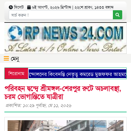
সিলেট
৬ই আগস্ট, ২০২৬ খ্রিস্টাব্দ | ২২শে শ্রাবণ, ১৪৩৩ বঙ্গাব্দ
মেনু
কমিউনিষ্ট আন্দোলনের কিংবদন্তি নেতৃত্ব কমরেড মুজফ্ফর আহমদের 
শিরোনাম
পরিবহন দ্বন্দ্বে শ্রীমঙ্গল-শেরপুর রুটে অচলাবস্থা,
চরম ভোগান্তিতে যাত্রীরা
প্রকাশিত: ১০:২৯ পূর্বাহ্ণ, মে ১১, ২০২৬