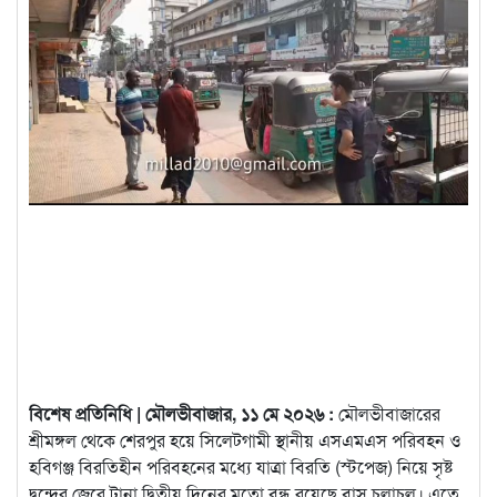
বিশেষ প্রতিনিধি | মৌলভীবাজার, ১১ মে ২০২৬ :
মৌলভীবাজারের
শ্রীমঙ্গল থেকে শেরপুর হয়ে সিলেটগামী স্থানীয় এসএমএস পরিবহন ও
হবিগঞ্জ বিরতিহীন পরিবহনের মধ্যে যাত্রা বিরতি (স্টপেজ) নিয়ে সৃষ্ট
দ্বন্দ্বের জেরে টানা দ্বিতীয় দিনের মতো বন্ধ রয়েছে বাস চলাচল। এতে