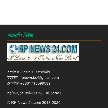
অারপি নিউজ
সম্পাদক : সৈয়দ আমিরুজ্জামান
ইমেইল : rpnewsbd@gmail.com
মোবাইল +8801716599589
৩১/এফ, তোপখানা রোড, ঢাকা-১০০০।
© RP News 24.com 2013-2020