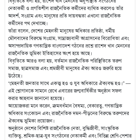
বিবৃতিতে বলা হয়, রাশেদ খান মেননের অনুপস্থিতি সংগঠনের
নেতাকর্মী ও প্রগতিশীল রাজনৈতিক কর্মীদের ব্যথিত করলেও তাঁর
আদর্শ, সংগ্রাম এবং মানুষের প্রতি দায়বদ্ধতা এখনো রাজনৈতিক
কর্মীদের পথ দেখাচ্ছে।
তাঁরা বলেন, দেশের মেহনতী মানুষের অধিকার প্রতিষ্ঠা, ধর্মীয়
মৌলবাদের বিরুদ্ধে সংগ্রাম, সাম্রাজ্যবাদী আগ্রাসনের বিরোধিতা এবং
অসাম্প্রদায়িক গণতান্ত্রিক বাংলাদেশ গঠনের প্রশ্নে রাশেদ খান মেননের
রাজনৈতিক ভূমিকা ইতিহাসের অংশ হয়ে আছে।
বিবৃতিতে আরও বলা হয়, বর্তমান রাজনৈতিক পরিস্থিতিতে তরুণ
সমাজ, ছাত্রসমাজ এবং শ্রমজীবী মানুষের ঐক্য আরও জরুরি হয়ে
উঠেছে।
“মেহনতী জনতার সাথে একত্ম হও ও যুব অধিকারে ঐক্যবদ্ধ হও।” —
এই শ্লোগানকে সামনে রেখে এবারের জন্মবার্ষিকীর অনুষ্ঠান সফল
করার আহবান জানানো হয়েছে।
আয়োজকরা মনে করেন, ক্রমবর্ধমান বৈষম্য, বেকারত্ব, গণতান্ত্রিক
অধিকার সংকোচন এবং রাজনৈতিক দমন-পীড়নের বিরুদ্ধে তরুণদের
ঐক্যবদ্ধ ভূমিকা প্রয়োজন।
অনুষ্ঠানে দেশের বিশিষ্ট রাজনৈতিক নেতা, বুদ্ধিজীবী, সাংস্কৃতিক
ব্যক্তিত্ব, শ্রমিক-ছাত্র-যুব সংগঠনের নেতাকর্মী এবং বিভিন্ন শ্রেণি-পেশার