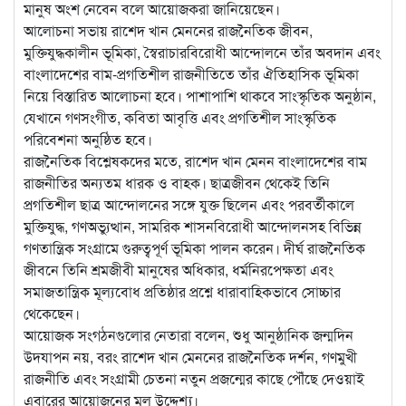
মানুষ অংশ নেবেন বলে আয়োজকরা জানিয়েছেন।
আলোচনা সভায় রাশেদ খান মেননের রাজনৈতিক জীবন,
মুক্তিযুদ্ধকালীন ভূমিকা, স্বৈরাচারবিরোধী আন্দোলনে তাঁর অবদান এবং
বাংলাদেশের বাম-প্রগতিশীল রাজনীতিতে তাঁর ঐতিহাসিক ভূমিকা
নিয়ে বিস্তারিত আলোচনা হবে। পাশাপাশি থাকবে সাংস্কৃতিক অনুষ্ঠান,
যেখানে গণসংগীত, কবিতা আবৃত্তি এবং প্রগতিশীল সাংস্কৃতিক
পরিবেশনা অনুষ্ঠিত হবে।
রাজনৈতিক বিশ্লেষকদের মতে, রাশেদ খান মেনন বাংলাদেশের বাম
রাজনীতির অন্যতম ধারক ও বাহক। ছাত্রজীবন থেকেই তিনি
প্রগতিশীল ছাত্র আন্দোলনের সঙ্গে যুক্ত ছিলেন এবং পরবর্তীকালে
মুক্তিযুদ্ধ, গণঅভ্যুত্থান, সামরিক শাসনবিরোধী আন্দোলনসহ বিভিন্ন
গণতান্ত্রিক সংগ্রামে গুরুত্বপূর্ণ ভূমিকা পালন করেন। দীর্ঘ রাজনৈতিক
জীবনে তিনি শ্রমজীবী মানুষের অধিকার, ধর্মনিরপেক্ষতা এবং
সমাজতান্ত্রিক মূল্যবোধ প্রতিষ্ঠার প্রশ্নে ধারাবাহিকভাবে সোচ্চার
থেকেছেন।
আয়োজক সংগঠনগুলোর নেতারা বলেন, শুধু আনুষ্ঠানিক জন্মদিন
উদযাপন নয়, বরং রাশেদ খান মেননের রাজনৈতিক দর্শন, গণমুখী
রাজনীতি এবং সংগ্রামী চেতনা নতুন প্রজন্মের কাছে পৌঁছে দেওয়াই
এবারের আয়োজনের মূল উদ্দেশ্য।