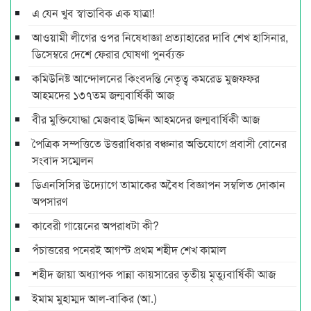
এ যেন খুব স্বাভাবিক এক যাত্রা!
আওয়ামী লীগের ওপর নিষেধাজ্ঞা প্রত্যাহারের দাবি শেখ হাসিনার,
ডিসেম্বরে দেশে ফেরার ঘোষণা পুনর্ব্যক্ত
কমিউনিষ্ট আন্দোলনের কিংবদন্তি নেতৃত্ব কমরেড মুজফ্ফর
আহমদের ১৩৭তম জন্মবার্ষিকী আজ
বীর মুক্তিযোদ্ধা মেজবাহ উদ্দিন আহমদের জন্মবার্ষিকী আজ
পৈত্রিক সম্পত্তিতে উত্তরাধিকার বঞ্চনার অভিযোগে প্রবাসী বোনের
সংবাদ সম্মেলন
ডিএনসিসির উদ্যোগে তামাকের অবৈধ বিজ্ঞাপন সম্বলিত দোকান
অপসারণ
কাবেরী গায়েনের অপরাধটা কী?
পঁচাত্তরের পনেরই আগস্ট প্রথম শহীদ শেখ কামাল
শহীদ জায়া অধ্যাপক পান্না কায়সারের তৃতীয় মৃত্যুবার্ষিকী আজ
ইমাম মুহাম্মদ আল-বাকির (আ.)