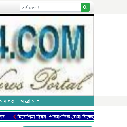
আদালত
আরো >
হিরোশিমা দিবস: পারমাণবিক বোমা নিক্ষেপে ভয়াল ধ্বংসযজ্ঞ মা