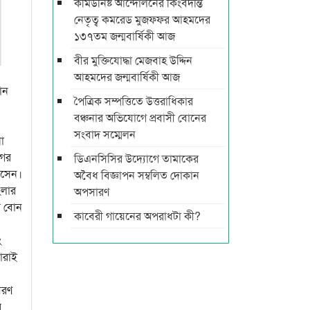
কমিউনিষ্ট আন্দোলনের কিংবদন্তি
নেতৃত্ব কমরেড মুজফ্ফর আহমদের
১৩৭তম জন্মবার্ষিকী আজ
বীর মুক্তিযোদ্ধা মেজবাহ উদ্দিন
আহমদের জন্মবার্ষিকী আজ
ান
পৈত্রিক সম্পত্তিতে উত্তরাধিকার
বঞ্চনার অভিযোগে প্রবাসী বোনের
সংবাদ সম্মেলন
া
গের
ডিএনসিসির উদ্যোগে তামাকের
আসেন।
অবৈধ বিজ্ঞাপন সম্বলিত দোকান
ংলার
অপসারণ
র বোন
কাবেরী গায়েনের অপরাধটা কী?
ং
ারাই
বরণ
র