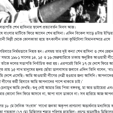
াপতি শেখ হাসিনার স্বদেশ প্রত্যাবর্তন দিবস আজ।
 শেষে বাংলার মাটিতে ফিরে আসেন শেখ হাসিনা।
এদিন বিকেল সাড়ে ৪টায় ইন্ডিয়
নী দিল্লী থেকে কোলকাতা হয়ে তৎকালীন ঢাকা কুর্মিটোলা বিমানবন্দরে এসে
পরিবারে নির্মমভাবে নিহত হন। এসময় তার দুই কন্যা শেখ হাসিনা ও শেখ রেহান
ী সময়ে ১৯৮১ সালের ১৪, ১৫ ও ১৬ ফেব্রুয়ারিতে ঢাকায় অনুষ্ঠিত আওয়ামী লী
ে তাঁকে দলের সভাপতি নির্বাচিত করা হয়। এরপরেই তিনি ১৭ মে দেশে ফিরে 
থিত প্রায় ১৫ লাখ মানুষের হৃদয় ছোঁয়া ভালবাসার জবাবে এদিন তিনি বলেন, ‘বা
্য আমি দেশে এসেছি। আমি আওয়ামী লীগের নেত্রী হওয়ার জন্য আসিনি। আপনাদে
য়ামী লীগের কর্মী হিসাবে আমি আপনাদের পাশে থাকতে চাই।’
ামুখ আমি দেখছি। শুধু নেই আমার প্রিয় পিতা বঙ্গবন্ধু, মা আর ভাইয়েরা এব
ল আর কোনো দিন ফিরে আসবে না, আপা বলে ডাকবে না। সব হারিয়ে আজ আপন
লের ১৮ মে দৈনিক ‘সংবাদ’ ‘লাখো জনতা অকৃপণ প্রাণঢালা অভ্যর্থনার মধ্যদিয়ে 
কা গতকাল (১৭ মে) মিছিলের শহরে পরিণত হয়েছিল। প্রচন্ড ঝড়বৃষ্টিও মিছিলে