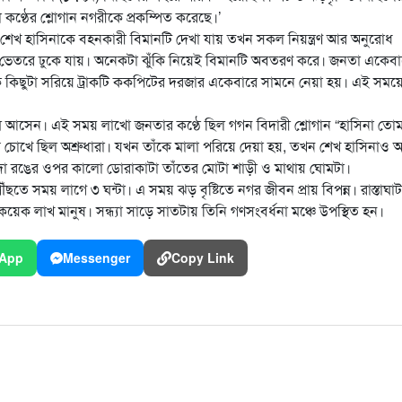
ণ্ঠের শ্লোগান নগরীকে প্রকম্পিত করেছে।’
খ হাসিনাকে বহনকারী বিমানটি দেখা যায় তখন সকল নিয়ন্ত্রণ আর অনুরোধ
ের ভেতরে ঢুকে যায়। অনেকটা ঝুঁকি নিয়েই বিমানটি অবতরণ করে। জনতা একেব
কে কিছুটা সরিয়ে ট্রাকটি ককপিটের দরজার একেবারে সামনে নেয়া হয়। এই সময়
নেমে আসেন। এই সময় লাখো জনতার কণ্ঠে ছিল গগন বিদারী শ্লোগান “হাসিনা তো
 চোখে ছিল অশ্রুধারা। যখন তাঁকে মালা পরিয়ে দেয়া হয়, তখন শেখ হাসিনাও
দা রঙের ওপর কালো ডোরাকাটা তাঁতের মোটা শাড়ী ও মাথায় ঘোমটা।
ছতে সময় লাগে ৩ ঘন্টা। এ সময় ঝড় বৃষ্টিতে নগর জীবন প্রায় বিপন্ন। রাস্তাঘাট
েক লাখ মানুষ। সন্ধ্যা সাড়ে সাতটায় তিনি গণসংবর্ধনা মঞ্চে উপস্থিত হন।
App
Messenger
Copy Link