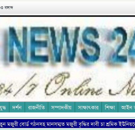
 বঙ্গাব্দ
যুদ্ধ
দর্শন
রাজনীতি
সম্পাদকীয়
সাক্ষাৎকার
শিক্ষা
আইন 
ুরী বোর্ড গঠনসহ মানসম্মত মজুরী বৃদ্ধির দাবী চা শ্রমিক ইউনিয়নের