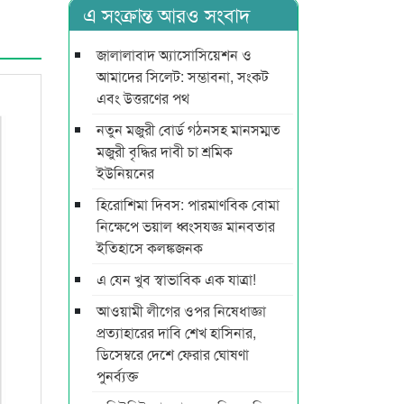
এ সংক্রান্ত আরও সংবাদ
জালালাবাদ অ্যাসোসিয়েশন ও
আমাদের সিলেট: সম্ভাবনা, সংকট
এবং উত্তরণের পথ
নতুন মজুরী বোর্ড গঠনসহ মানসম্মত
মজুরী বৃদ্ধির দাবী চা শ্রমিক
ইউনিয়নের
হিরোশিমা দিবস: পারমাণবিক বোমা
নিক্ষেপে ভয়াল ধ্বংসযজ্ঞ মানবতার
ইতিহাসে কলঙ্কজনক
এ যেন খুব স্বাভাবিক এক যাত্রা!
আওয়ামী লীগের ওপর নিষেধাজ্ঞা
প্রত্যাহারের দাবি শেখ হাসিনার,
ডিসেম্বরে দেশে ফেরার ঘোষণা
পুনর্ব্যক্ত