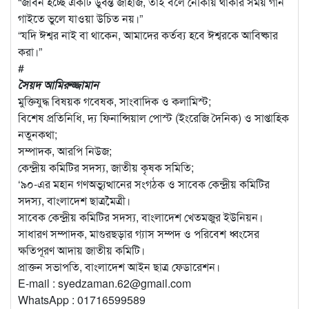
“জীবন হচ্ছে একটি ডুবন্ত জাহাজ, তাই বলে নৌকায় থাকার সময় গান
গাইতে ভুলে যাওয়া উচিত নয়।”
“যদি ঈশ্বর নাই বা থাকেন, আমাদের কর্তব্য হবে ঈশ্বরকে আবিষ্কার
করা।”
#
সৈয়দ আমিরুজ্জামান
মুক্তিযুদ্ধ বিষয়ক গবেষক, সাংবাদিক ও কলামিস্ট;
বিশেষ প্রতিনিধি, দ্য ফিনান্সিয়াল পোস্ট (ইংরেজি দৈনিক) ও সাপ্তাহিক
নতুনকথা;
সম্পাদক, আরপি নিউজ;
কেন্দ্রীয় কমিটির সদস্য, জাতীয় কৃষক সমিতি;
‘৯০-এর মহান গণঅভ্যুত্থানের সংগঠক ও সাবেক কেন্দ্রীয় কমিটির
সদস্য, বাংলাদেশ ছাত্রমৈত্রী।
সাবেক কেন্দ্রীয় কমিটির সদস্য, বাংলাদেশ খেতমজুর ইউনিয়ন।
সাধারণ সম্পাদক, মাগুরছড়ার গ্যাস সম্পদ ও পরিবেশ ধ্বংসের
ক্ষতিপূরণ আদায় জাতীয় কমিটি।
প্রাক্তন সভাপতি, বাংলাদেশ আইন ছাত্র ফেডারেশন।
E-mail : syedzaman.62@gmail.com
WhatsApp : 01716599589