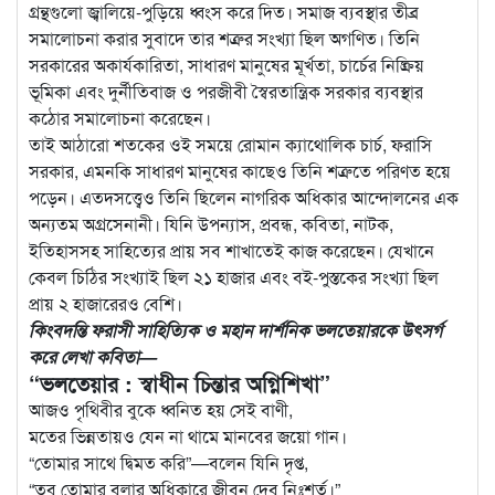
গ্রন্থগুলো জ্বালিয়ে-পুড়িয়ে ধ্বংস করে দিত। সমাজ ব্যবস্থার তীব্র
সমালোচনা করার সুবাদে তার শত্রুর সংখ্যা ছিল অগণিত। তিনি
সরকারের অকার্যকারিতা, সাধারণ মানুষের মূর্খতা, চার্চের নিষ্ক্রিয়
ভূমিকা এবং দুর্নীতিবাজ ও পরজীবী স্বৈরতান্ত্রিক সরকার ব্যবস্থার
কঠোর সমালোচনা করেছেন।
তাই আঠারো শতকের ওই সময়ে রোমান ক্যাথোলিক চার্চ, ফরাসি
সরকার, এমনকি সাধারণ মানুষের কাছেও তিনি শত্রুতে পরিণত হয়ে
পড়েন। এতদসত্ত্বেও তিনি ছিলেন নাগরিক অধিকার আন্দোলনের এক
অন্যতম অগ্রসেনানী। যিনি উপন্যাস, প্রবন্ধ, কবিতা, নাটক,
ইতিহাসসহ সাহিত্যের প্রায় সব শাখাতেই কাজ করেছেন। যেখানে
কেবল চিঠির সংখ্যাই ছিল ২১ হাজার এবং বই-পুস্তকের সংখ্যা ছিল
প্রায় ২ হাজারেরও বেশি।
কিংবদন্তি ফরাসী সাহিত্যিক ও মহান দার্শনিক ভলতেয়ারকে উৎসর্গ
করে লেখা কবিতা—
“ভলতেয়ার : স্বাধীন চিন্তার অগ্নিশিখা”
আজও পৃথিবীর বুকে ধ্বনিত হয় সেই বাণী,
মতের ভিন্নতায়ও যেন না থামে মানবের জয়ো গান।
“তোমার সাথে দ্বিমত করি”—বলেন যিনি দৃপ্ত,
“তবু তোমার বলার অধিকারে জীবন দেব নিঃশর্ত।”