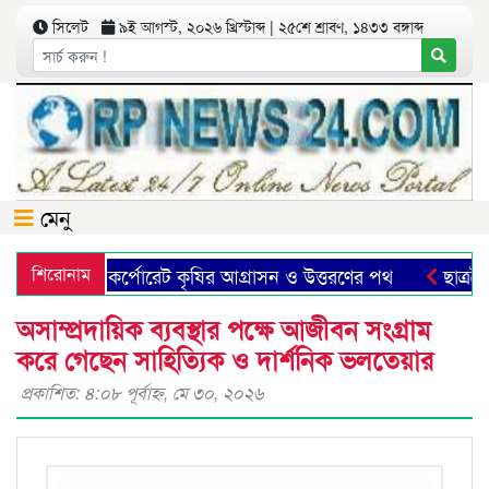
সিলেট
৯ই আগস্ট, ২০২৬ খ্রিস্টাব্দ | ২৫শে শ্রাবণ, ১৪৩৩ বঙ্গাব্দ
মেনু
শিরোনাম
কর্পোরেট কৃষির আগ্রাসন ও উত্তরণের পথ
ছাত্রমৈত্রীর
অসাম্প্রদায়িক ব্যবস্থার পক্ষে আজীবন সংগ্রাম
করে গেছেন সাহিত্যিক ও দার্শনিক ভলতেয়ার
প্রকাশিত: ৪:০৮ পূর্বাহ্ণ, মে ৩০, ২০২৬