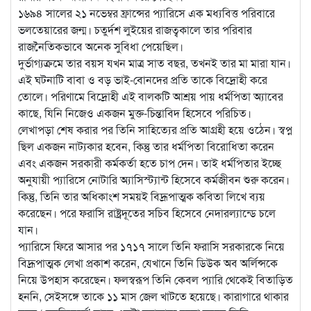
১৬৯৪ সালের ২১ নভেম্বর ফ্রান্সের প্যারিসে এক মধ্যবিত্ত পরিবারে
ভলতেয়ারের জন্ম। চতুর্দশ লুইয়ের রাজত্বকালে তার পরিবার
রাজনৈতিকভাবে অনেক সুবিধা পেয়েছিল।
দুর্ভাগ্যক্রমে তার বয়স যখন মাত্র সাত বছর, তখনই তার মা মারা যান।
এই ঘটনাটি বাবা ও বড় ভাই-বোনদের প্রতি তাকে বিদ্রোহী করে
তোলে। পরিণামে বিদ্রোহী এই বালকটি আশ্রয় পায় ধর্মপিতা অ্যাবের
কাছে, যিনি নিজেও একজন মুক্ত-চিন্তাবিদ হিসেবে পরিচিত।
লেখাপড়া শেষ করার পর তিনি সাহিত্যের প্রতি আগ্রহী হয়ে ওঠেন। স্বপ্ন
ছিল একজন নাট্যকার হবেন, কিন্তু তার ধর্মপিতা বিরোধিতা করেন
এবং একজন সরকারী কর্মকর্তা হতে চাপ দেন। তাই ধর্মপিতার ইচ্ছে
অনুযায়ী প্যারিসে নোটারি অ্যাসিস্ট্যান্ট হিসেবে কর্মজীবন শুরু করেন।
কিন্তু, তিনি তার অধিকাংশ সময়ই বিদ্রূপাত্মক কবিতা লিখে ব্যয়
করেছেন। পরে ফরাসি রাষ্ট্রদূতের সচিব হিসেবে নেদারল্যান্ডে চলে
যান।
প্যারিসে ফিরে আসার পর ১৭১৭ সালে তিনি ফরাসি সরকারকে নিয়ে
বিদ্রূপাত্মক লেখা প্রকাশ করেন, যেখানে তিনি ডিউক অব অর্লিন্সকে
নিয়ে উপহাস করেছেন। ফলস্বরূপ তিনি কেবল প্যারি থেকেই বিতাড়িত
হননি, সেইসঙ্গে তাকে ১১ মাস জেল খাটতে হয়েছে। কারাগারে থাকার