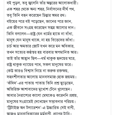
বই পুড়ল, তবু জ্বলেনি তাঁর অন্তরের আলোকধারী।
এক শহর থেকে অন্য শহর, নির্বাসনের দীর্ঘ পথ,
তবু তিনি বহন করেছেন চিন্তার অমর রথ।
বইয়ের পরে বই পড়েছেন, জ্ঞানের পরে জ্ঞান,
এক জীবনে সংগ্রহ করেছেন সহস্র আলোর দান।
তিনি বললেন—রাষ্ট্র যেন ধর্মের হাতে না বাঁধা,
মানুষ যেন মানুষ থাকে, না হয় বিভেদের কাঁধা।
চার্চ আর ক্ষমতার জোট যখন করে মন অধিকার,
তখন সত্যের কণ্ঠস্বর হয় বারবার অপমানিত আর।
তাই তাঁর আহ্বান ছিল—ধর্ম থাকুক হৃদয়ের ঘরে,
রাষ্ট্র থাকুক ন্যায়ের পথে, সকল মানুষের তরে।
কেউ কারও বিশ্বাস নিয়ে না করুক রক্তক্ষয়,
সহনশীলতার আলোয় মানবসমাজ হোক জয়ময়।
‘কঁদিদ’-এর পাতায় পাতায় তিনি প্রশ্ন ছুড়েছেন,
অতিরিক্ত আশাবাদের মুখোশ টেনে খুলেছেন।
আবার নৈরাশ্যের কালো মেঘকেও করেননি প্রশ্রয়,
মানুষের সংগ্রামেই দেখেছেন সম্ভাবনার পরিচয়।
‘ট্রিটাইজ অন টলারেশন’-এ উচ্চারিত সেই বাণী,
আজও মানবাধিকারের মর্মবাণী, প্রাণের টানি।