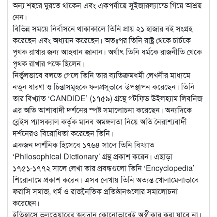
অন্য শহরে ঘুরতে থাকেন এবং একপর্যায়ে সুইজারল্যান্ডে গিয়ে আশ্রয়
নেন।
বিভিন্ন সময়ে নির্বাসনে থাকাকালে তিনি প্রায় ২১ হাজার বই সংগ্রহ
করেছেন এবং অধ্যয়ন করেছেন। অতঃপর তিনি রাষ্ট্র থেকে চার্চকে
পৃথক রাখার জন্য আহবান জানান। অর্থাৎ তিনি ধর্মকে রাজনীতি থেকে
পৃথক রাখার পক্ষে ছিলেন।
নির্ভুলভাবে বলতে গেলে তিনি তার ব্যতিক্রমধর্মী লেখনীর মাধ্যমে
নতুন ধারণা ও চিন্তাসমূহকে ফলপ্রসূভাবে উপস্থাপন করেছেন। তিনি
তার বিখ্যাত ‘CANDIDE’ (১৭৫৯) গ্রন্থে গটফ্রিড উইলহ্যাম লিবনিজ
এর অতি আশাবাদী দর্শনের স্পষ্ট সমালোচনা করেছেন। অন্যদিকে
ব্লেইস প্যাসক্যাল কর্তৃক মানব অমঙ্গলতা নিয়ে অতি নৈরাশ্যবাদী
দর্শনেরও বিরোধিতা করেছেন তিনি।
একজন দার্শনিক হিসেবে ১৭৬৪ সালে তিনি বিখ্যাত
‘Philosophical Dictionary’ গ্রন্থ প্রকাশ করেন। এছাড়া
১৭৫১-১৭৭২ সালে লেখা তার প্রবন্ধগুলো তিনি ‘Encyclopedia’
শিরোনামে প্রকাশ করেন। এসব লেখায় তিনি অত্যন্ত খোলামেলাভাবে
ফরাসি সমাজ, ধর্ম ও রাজনৈতিক প্রতিষ্ঠানগুলোর সমালোচনা
করেছেন।
ইতিহাসে ভলতেয়ারের অবদান কোনোভাবেই অস্বীকার করা যাবে না।