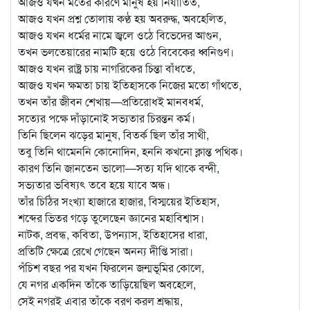
আজও যখন মতের কারণে মানুষ হয় নির্যাতিত,
আজও যখন প্রশ্ন তোলায় কণ্ঠ হয় অবরুদ্ধ, অবহেলিত,
আজও যখন ধর্মের নামে জ্বলে ওঠে বিভেদের আগুন,
তখন ভলতেয়ারের নামটি হয়ে ওঠে বিবেকের ধ্বনিগুণ।
আজও যখন রাষ্ট্র চায় নাগরিকের চিন্তা বাঁধতে,
আজও যখন ক্ষমতা চায় ইতিহাসকে নিজের মতো গাঁথতে,
তখন তাঁর জীবন শেখায়—প্রতিরোধই মানবধর্ম,
সত্যের পক্ষে দাঁড়ানোই সভ্যতার চিরন্তন কর্ম।
তিনি ছিলেন ঝড়ের মানুষ, বিতর্ক ছিল তাঁর সাথী,
তবু তিনি থামেননি কোনোদিন, হননি কখনো ক্লান্ত পথিক।
কারণ তিনি জানতেন ভালো—সত্য যদি থাকে বন্দী,
সভ্যতার ভবিষ্যৎ তবে হয়ে যাবে অন্ধ।
তাঁর চিঠির সংখ্যা হাজারে হাজার, বিস্ময়ের ইতিহাস,
শব্দের ভিতর গড়ে তুলেছেন জ্ঞানের মহাবিশ্বাস।
নাটক, প্রবন্ধ, কবিতা, উপন্যাস, ইতিহাসের ধারা,
প্রতিটি ক্ষেত্রে রেখে গেছেন অনন্য দীপ্তি সারা।
পঁচিশ বছর পর যখন ফিরলেন জন্মভূমির কোলে,
যে নগর একদিন তাঁকে তাড়িয়েছিল অবহেলে,
সেই নগরই এবার তাঁকে বরণ করল শ্রদ্ধায়,