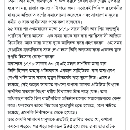
তিনি। তার মতে, জনগণকে শিক্ষিত করলে কেবল জনগণেরই উপকার
হবে তা নয়, রাজার জন্যও এটা প্রয়োজন। এভাবেই তিনি তার লেখনীর
মাধ্যমে অভিজাত বর্গের সমালোচনা করেছেন এবং সাধারণ মানুষের
ধর্মীয় ও বাক স্বাধীনতার পক্ষে কথা বলেছেন।
২৫ বছর পর প্রথমবারের মতো ১৭৭৮ সালে তিনি তার প্রিয় জন্মভূমি
প্যারিসে ফিরে আসেন। এক সময় যাকে বার বার প্যারিসবাসী তাড়িয়ে
দিয়েছিল, আজ তারা তাকে বুকে আলিঙ্গন করে গ্রহণ করেন। ওই সময়
বেঞ্জামিন ফ্রাঙ্কলিনের সঙ্গে দেখা হলে তিনি ভলতেয়ারকে একজন মুক্ত
স্থপতি হিসেবে ঘোষণা করেন।
অবশেষে ১৭৭৮ সালের ৩০ মে এই মহান দার্শনিক মারা যান।
তিনি ছিলেন অত্যন্ত প্রতিভাবান একজন সাহিত্যিক, যার অসাধারণ
লেখনী শক্তি তার সময়ে তুমুল বিতর্কের ঝড় তুলে দিত। এমনও
হয়েছে, সেই ঝড়ের আঘাতে কখনো কখনো অনেক প্রতিষ্ঠিত বিখ্যাত
দার্শনিক মতবাদ কিংবা ধর্মীয় বিশ্বাসের ভীত নড়ে যেত। তার
অধিকাংশ কর্মই ছিল রাজনৈতিক প্রতিষ্ঠানগুলোর সমালোচনাকে কেন্দ্র
করে। ফলস্বরূপ তাকে বিচারের মুখোমুখি হতে হয়েছে, জেল খাটতে
হয়েছে, এমনকি নির্বাসনেও যেতে হয়েছে।
তার লেখনি সাধারণ মানুষকে এতটাই প্রভাবিত করত যে, কখনো
কখনো শহরের পর শহর লোকজন উত্তপ্ত হয়ে যেত এবং তার রচিত