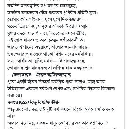
যতদিন মানবমুক্তির স্বপ্ন জাগবে হৃদয়জুড়ে,
ততদিন ভলতেয়ার বেঁচে থাকবেন পৃথিবীর প্রতিটি সুরে।
তোমার সেই অগ্নিবাক্য যুগে যুগে দিক উচ্চারণ—
মতের ভিন্নতা নয়, মানুষের অধিকারই হোক সম্মান।
ঘৃণার বদলে সহনশীলতা, বিভেদের বদলে প্রীতি,
এই হোক মানবসভ্যতার চিরন্তন অঙ্গীকার-গীতি।
আর সেই গানের অন্তরালে, আলোর অনির্বাণ ধারায়,
ভলতেয়ার তুমি জেগে থাকো বিশ্বমানবের মর্মমাঝায়।
সত্য, স্বাধীনতা, যুক্তি, ন্যায়—এই চার স্তম্ভ ধরে,
তোমার স্বপ্নের মানবসভ্যতা এগিয়ে যাক অনন্ত ভোরে।
—(ভলতেয়ার,—সৈয়দ আমিরুজ্জামান)
পুরো একটি জীবন বিতর্কে জর্জরিত থাকা সত্ত্বেও, আজ তাকে
ইতিহাসের একজন সর্বশ্রেষ্ঠ লেখক এবং দার্শনিক হিসেবে বিবেচনা
করা হয়।
ভলতেয়ারের কিছু বিখ্যাত উক্তি-
“পড় এবং নাচ কর, এই দুটি কর্ম কখনো বিশ্বের কোনো ক্ষতি করবে
না।”
“জবাব দিয়ে নয়, একজন মানুষকে বিচার কর তার প্রশ্ন দিয়ে।”