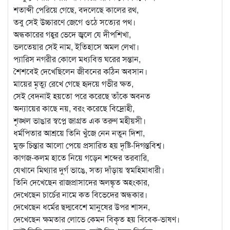
শতাব্দী পেরিয়ে গেছে, বদলেছে কালের রথ,
তবু সেই উচ্চারণে জেগে ওঠে সত্যের পথ।
অন্ধকারের গহ্বর ভেদে জ্বলে যে দীপশিখা,
ভলতেয়ার সেই নাম, ইতিহাসে অমল লেখা।
প্যারিস নগরীর কোলে মধ্যবিত্ত ঘরের সন্তান,
শৈশবেই দেখেছিলেন জীবনের কঠিন অবসান।
মায়ের মৃত্যু রেখে গেছে হৃদয়ে গভীর ক্ষত,
সেই বেদনাই হয়তো পরে করেছে তাঁকে অবনত
অন্যায়ের কাছে নয়, বরং করেছে বিদ্রোহী,
শৃঙ্খল ভাঙার স্বপ্নে জাগ্রত এক তরুণ মহীয়সী।
ধর্মপিতার আশ্রয়ে তিনি খুঁজে নেন নতুন দিশা,
মুক্ত চিন্তার আলো পেয়ে প্রসারিত হয় দৃষ্টি-দিগন্তবিশ্ব।
কাগজ-কলম হাতে নিয়ে গড়েন শব্দের তরবারি,
যেখানে মিথ্যার দুর্গ ভাঙে, সত্য দাঁড়ায় স্বমহিমাধারী।
তিনি দেখেছেন রাজপ্রাসাদের অলঙ্কৃত অহংকার,
দেখেছেন চার্চের নামে কত বিভেদের অন্ধকার।
দেখেছেন ধর্মের ছদ্মবেশে মানুষের উপর শাসন,
দেখেছেন ক্ষমতার লোভে কেমন বিকৃত হয় বিবেক-ভাষণ।