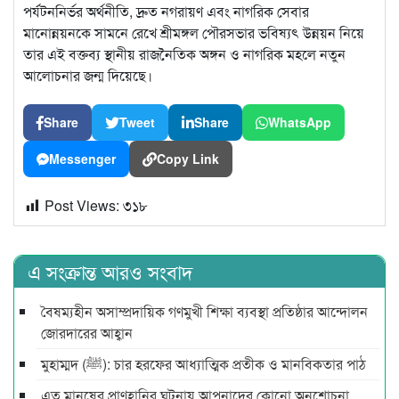
পর্যটননির্ভর অর্থনীতি, দ্রুত নগরায়ণ এবং নাগরিক সেবার
মানোন্নয়নকে সামনে রেখে শ্রীমঙ্গল পৌরসভার ভবিষ্যৎ উন্নয়ন নিয়ে
তার এই বক্তব্য স্থানীয় রাজনৈতিক অঙ্গন ও নাগরিক মহলে নতুন
আলোচনার জন্ম দিয়েছে।
Share
Tweet
Share
WhatsApp
Messenger
Copy Link
Post Views:
৩১৮
এ সংক্রান্ত আরও সংবাদ
বৈষম্যহীন অসাম্প্রদায়িক গণমুখী শিক্ষা ব্যবস্থা প্রতিষ্ঠার আন্দোলন
জোরদারের আহ্বান
মুহাম্মদ (ﷺ): চার হরফের আধ্যাত্মিক প্রতীক ও মানবিকতার পাঠ
এত মানুষের প্রাণহানির ঘটনায় আপনাদের কোনো অনুশোচনা