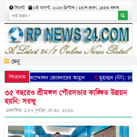
সিলেট
৮ই আগস্ট, ২০২৬ খ্রিস্টাব্দ | ২৪শে শ্রাবণ, ১৪৩৩ বঙ্গাব্দ
মেনু
বস্থা প্রতিষ্ঠার আন্দোলন জোরদারের আহ্বান
শিরোনাম
মুহাম্মদ (ﷺ
৩৫ বছরেও শ্রীমঙ্গল পৌরসভার কাঙ্ক্ষিত উন্নয়ন
হয়নি: সরফু
প্রকাশিত: ১:২৭ পূর্বাহ্ণ, মে ৩০, ২০২৬