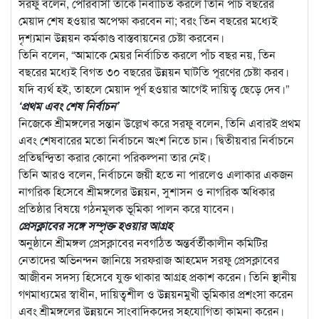
সরফু বলেন, পৌরবাসী তাকে নির্বাচিত করলে তিনি পাঁচ বছরের
মেয়াদ শেষ হওয়ার অপেক্ষা করবেন না; বরং তিন বছরের মধ্যেই
দৃশ্যমান উন্নয়ন কর্মকাণ্ড বাস্তবায়নের চেষ্টা করবেন।
তিনি বলেন, “আমাকে মেয়র নির্বাচিত করলে পাঁচ বছর নয়, তিন
বছরের মধ্যেই বিগত ৩০ বছরের উন্নয়ন ঘাটতি পূরণের চেষ্টা করব।
যদি ব্যর্থ হই, তাহলে মেয়াদ পূর্ণ হওয়ার আগেই দায়িত্ব ছেড়ে দেব।”
‘প্রথম এবং শেষ নির্বাচন’
নিজেকে শ্রীমঙ্গলের সন্তান উল্লেখ করে সরফু বলেন, তিনি এবারই প্রথম
এবং শেষবারের মতো নির্বাচনে অংশ নিতে চান। দ্বিতীয়বার নির্বাচনে
প্রতিদ্বন্দ্বিতা করার কোনো পরিকল্পনা তার নেই।
তিনি আরও বলেন, নির্বাচনে জয়ী হতে না পারলেও এলাকার একজন
নাগরিক হিসেবে শ্রীমঙ্গলের উন্নয়ন, সুশাসন ও নাগরিক অধিকার
প্রতিষ্ঠার বিষয়ে গঠনমূলক ভূমিকা পালন করে যাবেন।
প্রেসক্লাবের সঙ্গে সম্পৃক্ত হওয়ার আগ্রহ
অনুষ্ঠানে শ্রীমঙ্গল প্রেসক্লাবের নবগঠিত অন্তর্বর্তীকালীন কমিটির
নেতাদের অভিনন্দন জানিয়ে সরফরাজ আহমেদ সরফু প্রেসক্লাবের
আজীবন সদস্য হিসেবে যুক্ত থাকার আগ্রহ প্রকাশ করেন। তিনি স্থানীয়
গণমাধ্যমের স্বাধীন, দায়িত্বশীল ও উন্নয়নমুখী ভূমিকার প্রশংসা করেন
এবং শ্রীমঙ্গলের উন্নয়নে সাংবাদিকদের সহযোগিতা কামনা করেন।