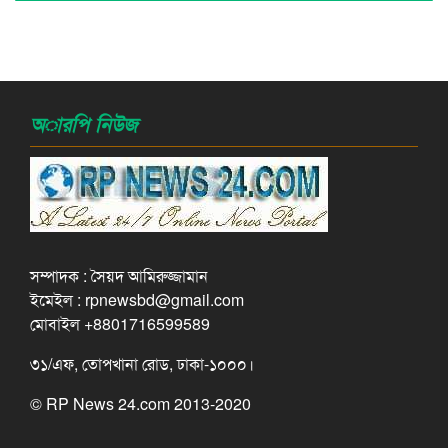
অারপি নিউজ
সম্পাদক : সৈয়দ আমিরুজ্জামান
ইমেইল : rpnewsbd@gmail.com
মোবাইল +8801716599589
৩১/এফ, তোপখানা রোড, ঢাকা-১০০০।
© RP News 24.com 2013-2020