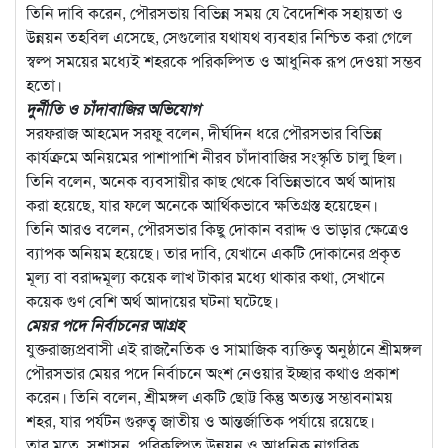
তিনি দাবি করেন, পৌরসভায় বিভিন্ন সময় যে বৈদেশিক সহায়তা ও
উন্নয়ন তহবিল এসেছে, সেগুলোর যথাযথ ব্যবহার নিশ্চিত করা গেলে
স্বল্প সময়ের মধ্যেই শহরকে পরিকল্পিত ও আধুনিক রূপ দেওয়া সম্ভব
হতো।
দুর্নীতি ও চাঁদাবাজির অভিযোগ
সরফরাজ আহমেদ সরফু বলেন, দীর্ঘদিন ধরে পৌরসভার বিভিন্ন
কার্যক্রমে অনিয়মের পাশাপাশি নীরব চাঁদাবাজির সংস্কৃতি চালু ছিল।
তিনি বলেন, অনেক ব্যবসায়ীর কাছ থেকে বিভিন্নভাবে অর্থ আদায়
করা হয়েছে, যার ফলে অনেকে আর্থিকভাবে ক্ষতিগ্রস্ত হয়েছেন।
তিনি আরও বলেন, পৌরসভার কিছু দোকান বরাদ্দ ও ভাড়ার ক্ষেত্রেও
ব্যাপক অনিয়ম হয়েছে। তার দাবি, যেখানে একটি দোকানের প্রকৃত
মূল্য বা বরাদ্দমূল্য কয়েক লাখ টাকার মধ্যে থাকার কথা, সেখানে
কয়েক গুণ বেশি অর্থ আদায়ের ঘটনা ঘটেছে।
মেয়র পদে নির্বাচনের আগ্রহ
যুক্তরাজ্যপ্রবাসী এই রাজনৈতিক ও সামাজিক ব্যক্তিত্ব অনুষ্ঠানে শ্রীমঙ্গল
পৌরসভার মেয়র পদে নির্বাচনে অংশ নেওয়ার ইচ্ছার কথাও প্রকাশ
করেন। তিনি বলেন, শ্রীমঙ্গল একটি ছোট্ট কিন্তু অত্যন্ত সম্ভাবনাময়
শহর, যার পর্যটন গুরুত্ব জাতীয় ও আন্তর্জাতিক পর্যায়ে রয়েছে।
তার মতে, সুশাসন, পরিকল্পিত উন্নয়ন ও আধুনিক নাগরিক