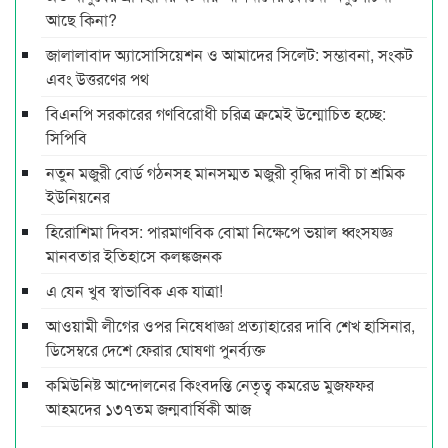
আছে কিনা?
জালালাবাদ অ্যাসোসিয়েশন ও আমাদের সিলেট: সম্ভাবনা, সংকট
এবং উত্তরণের পথ
বিএনপি সরকারের গণবিরোধী চরিত্র ক্রমেই উন্মোচিত হচ্ছে:
সিপিবি
নতুন মজুরী বোর্ড গঠনসহ মানসম্মত মজুরী বৃদ্ধির দাবী চা শ্রমিক
ইউনিয়নের
হিরোশিমা দিবস: পারমাণবিক বোমা নিক্ষেপে ভয়াল ধ্বংসযজ্ঞ
মানবতার ইতিহাসে কলঙ্কজনক
এ যেন খুব স্বাভাবিক এক যাত্রা!
আওয়ামী লীগের ওপর নিষেধাজ্ঞা প্রত্যাহারের দাবি শেখ হাসিনার,
ডিসেম্বরে দেশে ফেরার ঘোষণা পুনর্ব্যক্ত
কমিউনিষ্ট আন্দোলনের কিংবদন্তি নেতৃত্ব কমরেড মুজফ্ফর
আহমদের ১৩৭তম জন্মবার্ষিকী আজ