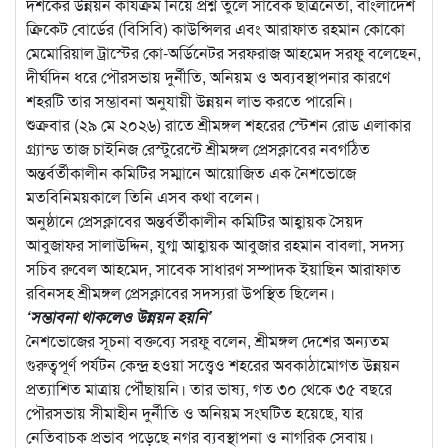
দশকের উন্নয়ন কার্যক্রম নিয়ে প্রশ্ন তুলে সাবেক ছাত্রনেতা, বাংলাদেশ
ক্রিকেট বোর্ডের (বিসিবি) কাউন্সিলর এবং আরাফাত রহমান কোকো
মেমোরিয়াল ট্রাস্টের কো-অর্ডিনেটর সরফরাজ আহমেদ সরফু বলেছেন,
দীর্ঘদিন ধরে পৌরসভায় দুর্নীতি, অনিয়ম ও অব্যবস্থাপনার কারণে
শহরটি তার সম্ভাবনা অনুযায়ী উন্নয়ন লাভ করতে পারেনি।
শুক্রবার (২৯ মে ২০২৬) রাতে শ্রীমঙ্গল শহরের স্টেশন রোড এলাকার
গ্র্যান্ড তাজ চাইনিজ রেস্টুরেন্টে শ্রীমঙ্গল প্রেসক্লাবের নবগঠিত
অন্তর্বর্তীকালীন কমিটির সম্মানে আয়োজিত এক নৈশভোজে
মতবিনিময়কালে তিনি এসব কথা বলেন।
অনুষ্ঠানে প্রেসক্লাবের অন্তর্বর্তীকালীন কমিটির আহ্বায়ক সৈয়দ
আবুজাফর সালাউদ্দিন, যুগ্ম আহ্বায়ক আবুজার রহমান বাবলা, সদস্য
সচিব রুবেল আহমেদ, সাবেক সাধারণ সম্পাদক ইয়াছিন আরাফাত
রবিনসহ শ্রীমঙ্গল প্রেসক্লাবের সদস্যরা উপস্থিত ছিলেন।
‘সম্ভাবনা থাকলেও উন্নয়ন হয়নি’
নৈশভোজের সূচনা বক্তব্যে সরফু বলেন, শ্রীমঙ্গল দেশের অন্যতম
গুরুত্বপূর্ণ পর্যটন কেন্দ্র হওয়া সত্ত্বেও শহরের অবকাঠামোগত উন্নয়ন
প্রত্যাশিত মাত্রায় পৌঁছায়নি। তার ভাষ্য, গত ৩০ থেকে ৩৫ বছরে
পৌরসভায় সীমাহীন দুর্নীতি ও অনিয়ম সংঘটিত হয়েছে, যার
নেতিবাচক প্রভাব পড়েছে নগর ব্যবস্থাপনা ও নাগরিক সেবায়।